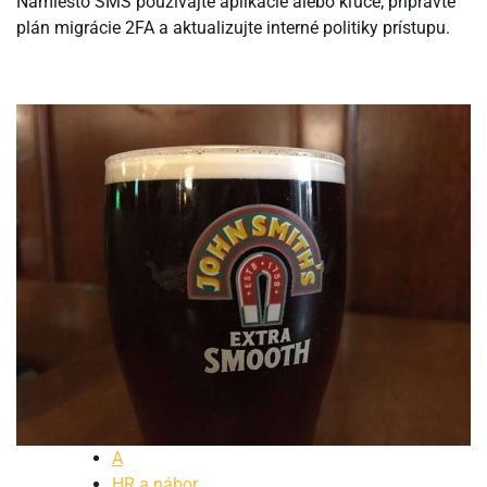
Namiesto SMS používajte aplikácie alebo kľúče; pripravte
plán migrácie 2FA a aktualizujte interné politiky prístupu.
A
HR a nábor