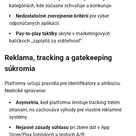
kategóriách, kde súčasne schvaľuje a konkuruje.
Nedostatočné zverejnenie kritérií
pre výber
odporúčaných aplikácií.
Pay-to-play taktiky
skryté v marketingových
balíčkoch „zaplatíš za viditeľnosť“.
Reklama, tracking a gatekeeping
súkromia
Platformy určujú pravidlá pre identifikátory a atribúciu.
Neetické správanie:
Asymetria
, keď platforma limituje tracking tretím
stranám, no zachováva výhody pre vlastné reklamné
systémy.
Nejasné zásady súhlasu
pri zbere dát v App
Store/Play listingoch a testoch A/B.