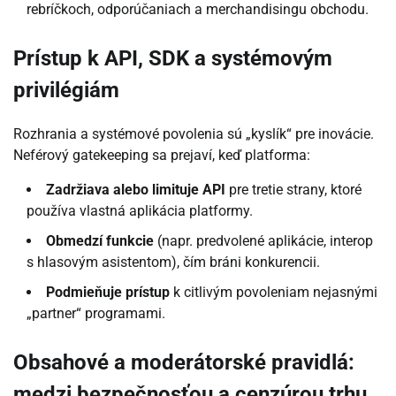
rebríčkoch, odporúčaniach a merchandisingu obchodu.
Prístup k API, SDK a systémovým
privilégiám
Rozhrania a systémové povolenia sú „kyslík“ pre inovácie.
Neférový gatekeeping sa prejaví, keď platforma:
Zadržiava alebo limituje API
pre tretie strany, ktoré
používa vlastná aplikácia platformy.
Obmedzí funkcie
(napr. predvolené aplikácie, interop
s hlasovým asistentom), čím bráni konkurencii.
Podmieňuje prístup
k citlivým povoleniam nejasnými
„partner“ programami.
Obsahové a moderátorské pravidlá:
medzi bezpečnosťou a cenzúrou trhu