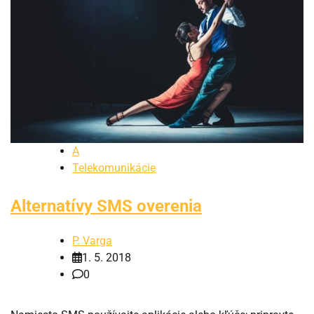
A
Telekomunikácie
Alternatívy SMS overenia
P. Varga
1. 5. 2018
0