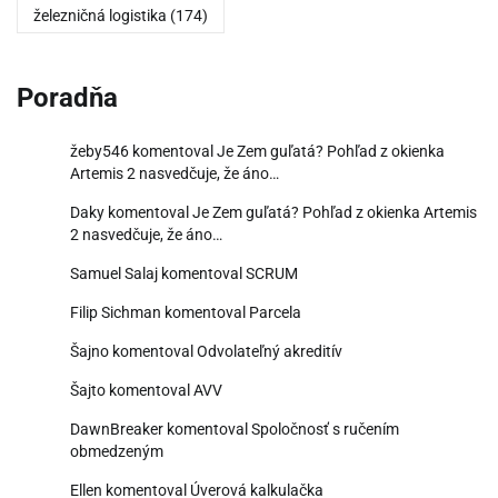
železničná logistika
(174)
Poradňa
žeby546
komentoval
Je Zem guľatá? Pohľad z okienka
Artemis 2 nasvedčuje, že áno…
Daky
komentoval
Je Zem guľatá? Pohľad z okienka Artemis
2 nasvedčuje, že áno…
Samuel Salaj
komentoval
SCRUM
Filip Sichman
komentoval
Parcela
Šajno
komentoval
Odvolateľný akreditív
Šajto
komentoval
AVV
DawnBreaker
komentoval
Spoločnosť s ručením
obmedzeným
Ellen
komentoval
Úverová kalkulačka