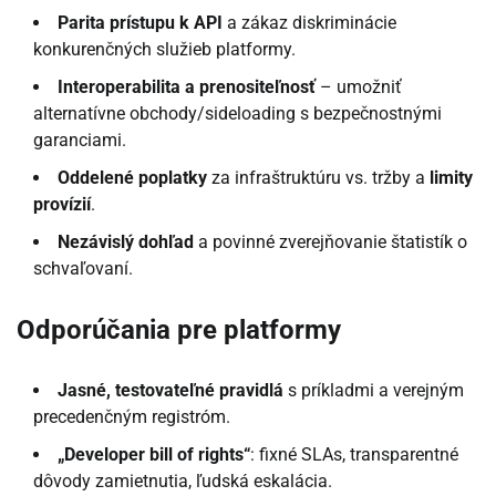
Parita prístupu k API
a zákaz diskriminácie
konkurenčných služieb platformy.
Interoperabilita a prenositeľnosť
– umožniť
alternatívne obchody/sideloading s bezpečnostnými
garanciami.
Oddelené poplatky
za infraštruktúru vs. tržby a
limity
provízií
.
Nezávislý dohľad
a povinné zverejňovanie štatistík o
schvaľovaní.
Odporúčania pre platformy
Jasné, testovateľné pravidlá
s príkladmi a verejným
precedenčným registróm.
„Developer bill of rights“
: fixné SLAs, transparentné
dôvody zamietnutia, ľudská eskalácia.