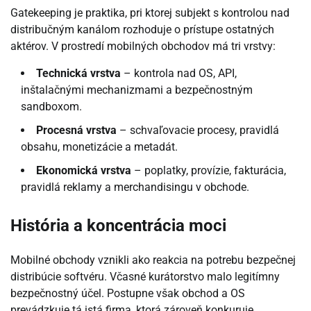
Gatekeeping je praktika, pri ktorej subjekt s kontrolou nad
distribučným kanálom rozhoduje o prístupe ostatných
aktérov. V prostredí mobilných obchodov má tri vrstvy:
Technická vrstva
– kontrola nad OS, API,
inštalačnými mechanizmami a bezpečnostným
sandboxom.
Procesná vrstva
– schvaľovacie procesy, pravidlá
obsahu, monetizácie a metadát.
Ekonomická vrstva
– poplatky, provízie, fakturácia,
pravidlá reklamy a merchandisingu v obchode.
História a koncentrácia moci
Mobilné obchody vznikli ako reakcia na potrebu bezpečnej
distribúcie softvéru. Včasné kurátorstvo malo legitímny
bezpečnostný účel. Postupne však obchod a OS
prevádzkuje tá istá firma, ktorá zároveň konkuruje