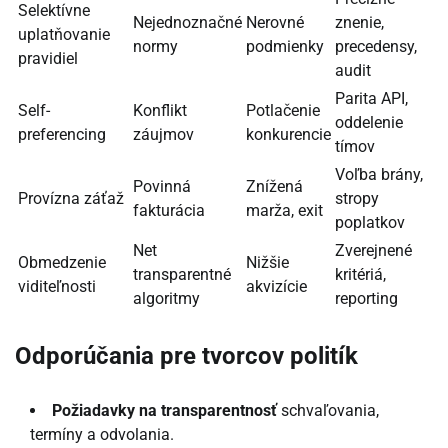
Selektívne
Nejednoznačné
Nerovné
znenie,
uplatňovanie
normy
podmienky
precedensy,
pravidiel
audit
Parita API,
Self-
Konflikt
Potlačenie
oddelenie
preferencing
záujmov
konkurencie
tímov
Voľba brány,
Povinná
Znížená
Provízna záťaž
stropy
fakturácia
marža, exit
poplatkov
Net
Zverejnené
Obmedzenie
Nižšie
transparentné
kritériá,
viditeľnosti
akvizície
algoritmy
reporting
Odporúčania pre tvorcov politík
Požiadavky na transparentnosť
schvaľovania,
termíny a odvolania.