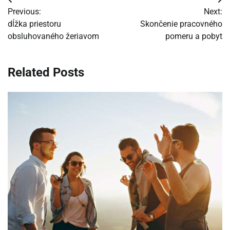
Navigácia
Previous:
Next:
v
dĺžka priestoru
Skončenie pracovného
obsluhovaného žeriavom
pomeru a pobyt
článku
Related Posts