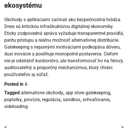
ekosystému
Obchody s aplikáciami začínali ako bezpečnostná hrádza.
Dnes sú kritickou infraštruktúrou digitálnej ekonomiky.
Eticky zodpovedná správa vyžaduje transparentné pravidlá,
paritu prístupu a reálnu možnosť alternatívnej distribúcie.
Gatekeeping s nejasnými motiváciami podkopáva dôveru,
dusí inovácie a posilňuje monopolné postavenia. Cieľom
nie je odstrániť kurátorstvo, ale transformovať ho na férový,
auditovateľný a proporčný mechanizmus, ktorý chráni
používateľov aj súťaž.
Posted in
A
Tagged
alternatívne obchody
,
app store gatekeeping
,
poplatky
,
provízie
,
regulácia
,
sandbox
,
schvaľovanie
,
sideloading