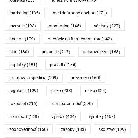
logistika
(237)
manažment výroby
(173)
marketing
(135)
medzinárodný obchod
(171)
meranie
(193)
monitoring
(145)
náklady
(227)
obchod
(179)
operácie na finančnom trhu
(142)
plán
(180)
poistenie
(217)
poisťovníctvo
(168)
poplatky
(181)
pravidlá
(184)
preprava a špedícia
(209)
prevencia
(160)
regulácia
(129)
riziko
(283)
riziká
(324)
rozpočet
(216)
transparentnosť
(290)
transport
(168)
výroba
(434)
výrobky
(167)
zodpovednosť
(150)
zásoby
(183)
školstvo
(199)