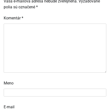
Vaša e-mailová adresa nebude zverejnená.
Vyžadované
polia sú označené
*
Komentár
*
Meno
E-mail