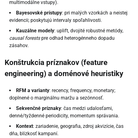
multimodálne vstupy).
Bayesovské prístupy
: pri malých vzorkách a neistej
evidencii; poskytujú intervaly spoľahlivosti.
Kauzálne modely
: uplift, dvojité robustné metódy,
causal forests
pre odhad heterogénneho dopadu
zásahov.
Konštrukcia príznakov (feature
engineering) a doménové heuristiky
RFM a varianty
: recency, frequency, monetary;
doplnené o marginálnu maržu a sezónnosť.
Sekvenčné príznaky
: čas medzi udalosťami,
denné/tyždenné periodicity, momentum správania.
Kontext
: zariadenie, geografia, zdroj akvizície, čas
dňa, blízkosť kampaní.