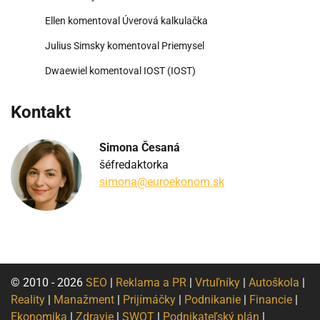
Ellen
komentoval
Úverová kalkulačka
Julius Simsky
komentoval
Priemysel
Dwaewiel
komentoval
IOST (IOST)
Kontakt
Simona Česaná
šéfredaktorka
simona@euroekonom.sk
© 2010 - 2026
SEO
|
Reklama a PR
|
Vrtuľníky
|
Autoškola
|
Reality
|
Manažment
|
Prijímáčky
|
Podnikanie
|
Financie
|
Ekonomika
|
Zdravie
|
SWOT
|
Podnikateľský plán
|