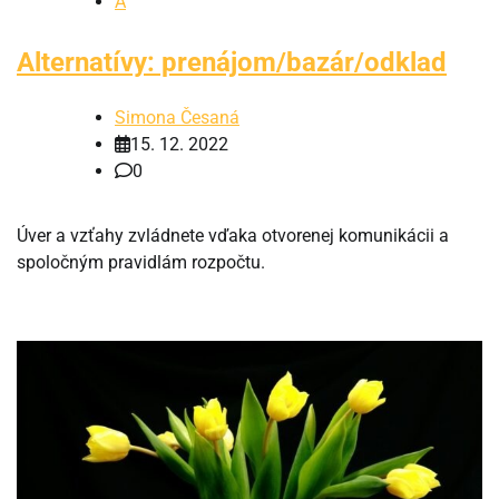
A
Alternatívy: prenájom/bazár/odklad
Simona Česaná
15. 12. 2022
0
Úver a vzťahy zvládnete vďaka otvorenej komunikácii a
spoločným pravidlám rozpočtu.