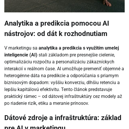
Analytika a predikcia pomocou AI
nástrojov: od dát k rozhodnutiam
V marketingu sa
analytika a predikcia s využitím umelej
inteligencie (AI)
stali základom pre presnejšie cielenie,
optimalizáciu rozpočtu a personalizáciu zákazníckych
interakcií v reálnom čase. AI umožňuje premeniť objemné a
heterogénne dáta na predikcie a odporúčania s priamym
biznisovým dopadom: vyššiu konverziu, dlhšiu retenciu a
lepšiu kapitálovú efektivitu. Tento článok predstavuje
praktický rámec – od dátovej infraštruktúry cez modely až
po riadenie rizík, etiku a meranie prínosov.
Dátové zdroje a infraštruktúra: základ
pre AI v marketingu