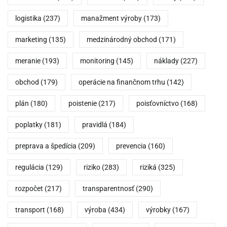
logistika
(237)
manažment výroby
(173)
marketing
(135)
medzinárodný obchod
(171)
meranie
(193)
monitoring
(145)
náklady
(227)
obchod
(179)
operácie na finančnom trhu
(142)
plán
(180)
poistenie
(217)
poisťovníctvo
(168)
poplatky
(181)
pravidlá
(184)
preprava a špedícia
(209)
prevencia
(160)
regulácia
(129)
riziko
(283)
riziká
(325)
rozpočet
(217)
transparentnosť
(290)
transport
(168)
výroba
(434)
výrobky
(167)