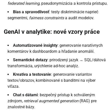
federated learning
, pseudonymizácia a kontrola prístupu.
Bias a spravodlivosť
: testy diskriminácie naprieč
segmentmi,
fairness constraints
a audit modelov.
GenAI v analytike: nové vzory práce
Automatizované insighty
: generovanie naratívnych
komentárov k dashboardom a hľadanie anomálií.
Semantické dotazy
: prirodzený jazyk → SQL/dátová
transformácia, urýchlenie ad-hoc analýz.
Kreatíva a testovanie
: generovanie variantov
textov/obrazov, kombinované s banditmi na výber
víťaza.
Chat s dátami
: bezpečný prístup k schváleným
zdrojom,
retrieval augmented generation
(RAG) pre
znalostné bázy.