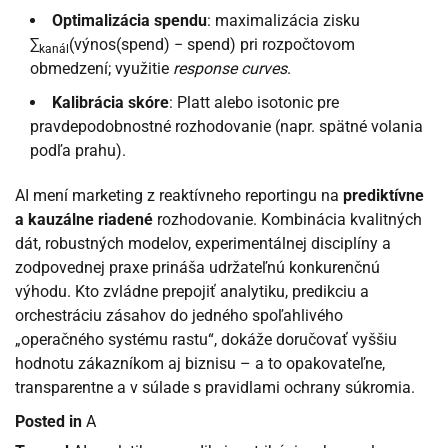
Optimalizácia spendu
: maximalizácia zisku
∑
(výnos(spend) − spend) pri rozpočtovom
kanál
obmedzení; využitie
response curves
.
Kalibrácia skóre
: Platt alebo isotonic pre
pravdepodobnostné rozhodovanie (napr. spätné volania
podľa prahu).
AI mení marketing z reaktívneho reportingu na
prediktívne
a kauzálne riadené
rozhodovanie. Kombinácia kvalitných
dát, robustných modelov, experimentálnej disciplíny a
zodpovednej praxe prináša udržateľnú konkurenčnú
výhodu. Kto zvládne prepojiť analytiku, predikciu a
orchestráciu zásahov do jedného spoľahlivého
„operačného systému rastu“, dokáže doručovať vyššiu
hodnotu zákazníkom aj biznisu – a to opakovateľne,
transparentne a v súlade s pravidlami ochrany súkromia.
Posted in
A