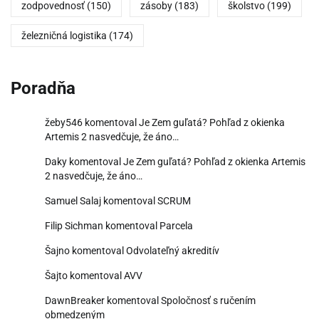
zodpovednosť
(150)
zásoby
(183)
školstvo
(199)
železničná logistika
(174)
Poradňa
žeby546
komentoval
Je Zem guľatá? Pohľad z okienka
Artemis 2 nasvedčuje, že áno…
Daky
komentoval
Je Zem guľatá? Pohľad z okienka Artemis
2 nasvedčuje, že áno…
Samuel Salaj
komentoval
SCRUM
Filip Sichman
komentoval
Parcela
Šajno
komentoval
Odvolateľný akreditív
Šajto
komentoval
AVV
DawnBreaker
komentoval
Spoločnosť s ručením
obmedzeným