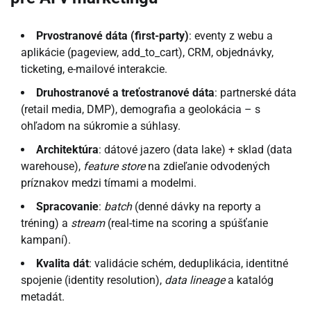
Prvostranové dáta (first-party)
: eventy z webu a
aplikácie (pageview, add_to_cart), CRM, objednávky,
ticketing, e-mailové interakcie.
Druhostranové a treťostranové dáta
: partnerské dáta
(retail media, DMP), demografia a geolokácia – s
ohľadom na súkromie a súhlasy.
Architektúra
: dátové jazero (data lake) + sklad (data
warehouse),
feature store
na zdieľanie odvodených
príznakov medzi tímami a modelmi.
Spracovanie
:
batch
(denné dávky na reporty a
tréning) a
stream
(real-time na scoring a spúšťanie
kampaní).
Kvalita dát
: validácie schém, deduplikácia, identitné
spojenie (identity resolution),
data lineage
a katalóg
metadát.