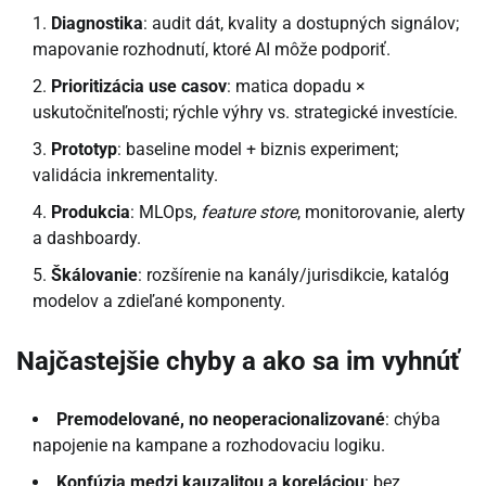
Diagnostika
: audit dát, kvality a dostupných signálov;
mapovanie rozhodnutí, ktoré AI môže podporiť.
Prioritizácia use casov
: matica dopadu ×
uskutočniteľnosti; rýchle výhry vs. strategické investície.
Prototyp
: baseline model + biznis experiment;
validácia inkrementality.
Produkcia
: MLOps,
feature store
, monitorovanie, alerty
a dashboardy.
Škálovanie
: rozšírenie na kanály/jurisdikcie, katalóg
modelov a zdieľané komponenty.
Najčastejšie chyby a ako sa im vyhnúť
Premodelované, no neoperacionalizované
: chýba
napojenie na kampane a rozhodovaciu logiku.
Konfúzia medzi kauzalitou a koreláciou
: bez