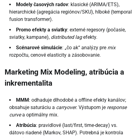
Modely časových radov
: klasické (ARIMA/ETS),
hierarchické (agregácia regiónov/SKU), hlboké (temporal
fusion transformer).
Promo efekty a sviatky
: externé regesory (počasie,
sviatky, kampane),
distributed lag
efekty.
Scénarové simulácie
: „čo ak“ analýzy pre
mix
rozpočtu, cenové elasticity a zásobovanie.
Marketing Mix Modeling, atribúcia a
inkrementalita
MMM
: odhaduje dlhodobé a offline efekty kanálov;
obsahuje saturáciu a
carryover
. Výstupom je
response
curve
a optimálny mix.
Atribúcia
: pravidlové (last/first, time-decay) vs.
dátovo riadené (Markov, SHAP). Potrebná je kontrola