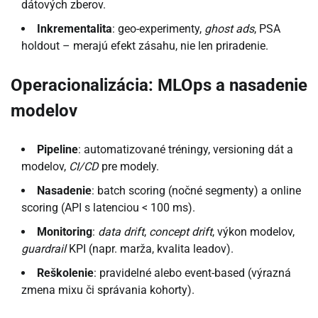
dátových zberov.
Inkrementalita
: geo-experimenty,
ghost ads
, PSA
holdout – merajú efekt zásahu, nie len priradenie.
Operacionalizácia: MLOps a nasadenie
modelov
Pipeline
: automatizované tréningy, versioning dát a
modelov,
CI/CD
pre modely.
Nasadenie
: batch scoring (nočné segmenty) a online
scoring (API s latenciou < 100 ms).
Monitoring
:
data drift
,
concept drift
, výkon modelov,
guardrail
KPI (napr. marža, kvalita leadov).
Reškolenie
: pravidelné alebo event-based (výrazná
zmena mixu či správania kohorty).