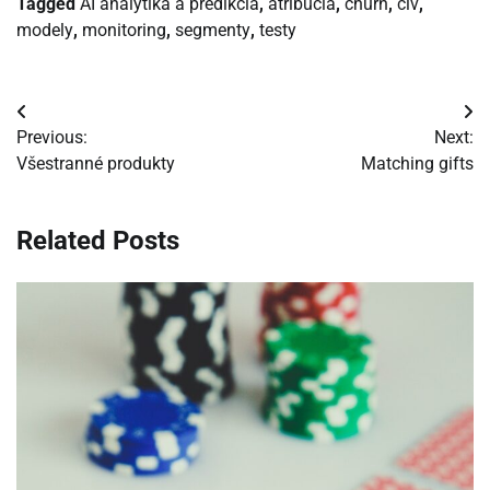
Tagged
AI analytika a predikcia
,
atribúcia
,
churn
,
clv
,
modely
,
monitoring
,
segmenty
,
testy
Navigácia
Previous:
Next:
v
Všestranné produkty
Matching gifts
článku
Related Posts