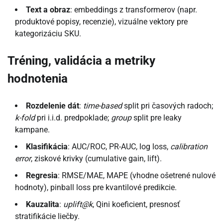
Text a obraz
: embeddings z transformerov (napr.
produktové popisy, recenzie), vizuálne vektory pre
kategorizáciu SKU.
Tréning, validácia a metriky
hodnotenia
Rozdelenie dát
:
time-based
split pri časových radoch;
k-fold
pri i.i.d. predpoklade;
group
split pre leaky
kampane.
Klasifikácia
: AUC/ROC, PR-AUC, log loss,
calibration
error
, ziskové krivky (cumulative gain, lift).
Regresia
: RMSE/MAE, MAPE (vhodne ošetrené nulové
hodnoty), pinball loss pre kvantilové predikcie.
Kauzalita
:
uplift@k
, Qini koeficient, presnosť
stratifikácie liečby.