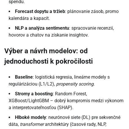
spendu.
Forecast dopytu a tržieb
: plánovanie zásob, promo
kalendára a kapacít.
NLP a analýza sentimentu
: spracovanie recenzií,
hovorov a chatov na získanie insightov.
Výber a návrh modelov: od
jednoduchosti k pokročilosti
Baseline
: logistická regresia, lineárne modely s
regulárizáciou (L1/L2),
propensity scoring
.
Stromy a boosting
: Random Forest,
XGBoost/LightGBM – dobrý kompromis medzi výkonom
a interpretovateľnosťou (SHAP).
Hlboké modely
: neurónové siete (DL) pre sekvenčné
dáta,
transformer
architektúry (časové rady, NLP,