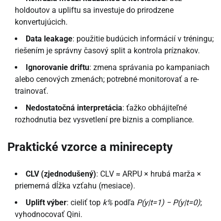
holdoutov a upliftu sa investuje do prirodzene
konvertujúcich.
Data leakage
: použitie budúcich informácií v tréningu;
riešením je správny časový split a kontrola príznakov.
Ignorovanie driftu
: zmena správania po kampaniach
alebo cenových zmenách; potrebné monitorovať a re-
trainovať.
Nedostatočná interpretácia
: ťažko obhájiteľné
rozhodnutia bez vysvetlení pre biznis a compliance.
Praktické vzorce a minirecepty
CLV (zjednodušený)
: CLV ≈ ARPU × hrubá marža ×
priemerná dĺžka vzťahu (mesiace).
Uplift výber
: cieliť top
k%
podľa
P(y|t=1) − P(y|t=0)
;
vyhodnocovať Qini.