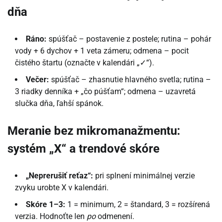
dňa
Ráno:
spúšťač – postavenie z postele; rutina – pohár
vody + 6 dychov + 1 veta zámeru; odmena – pocit
čistého štartu (označte v kalendári „✓“).
Večer:
spúšťač – zhasnutie hlavného svetla; rutina –
3 riadky denníka + „čo púšťam“; odmena – uzavretá
slučka dňa, ľahší spánok.
Meranie bez mikromanažmentu:
systém „X“ a trendové skóre
„Neprerušiť reťaz“:
pri splnení minimálnej verzie
zvyku urobte X v kalendári.
Skóre 1–3:
1 = minimum, 2 = štandard, 3 = rozšírená
verzia. Hodnoťte len
po
odmenení.