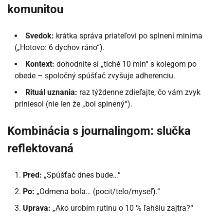
komunitou
Svedok:
krátka správa priateľovi po splnení minima
(„Hotovo: 6 dychov ráno“).
Kontext:
dohodnite si „tiché 10 min“ s kolegom po
obede – spoločný spúšťač zvyšuje adherenciu.
Rituál uznania:
raz týždenne zdieľajte, čo vám zvyk
priniesol (nie len že „bol splnený“).
Kombinácia s journalingom: slučka
reflektovaná
Pred:
„Spúšťač dnes bude…“
Po:
„Odmena bola… (pocit/telo/myseľ).“
Uprava:
„Ako urobím rutinu o 10 % ľahšiu zajtra?“