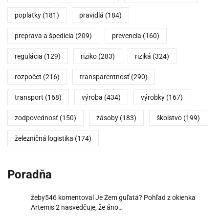
poplatky
(181)
pravidlá
(184)
preprava a špedícia
(209)
prevencia
(160)
regulácia
(129)
riziko
(283)
riziká
(324)
rozpočet
(216)
transparentnosť
(290)
transport
(168)
výroba
(434)
výrobky
(167)
zodpovednosť
(150)
zásoby
(183)
školstvo
(199)
železničná logistika
(174)
Poradňa
žeby546
komentoval
Je Zem guľatá? Pohľad z okienka
Artemis 2 nasvedčuje, že áno…