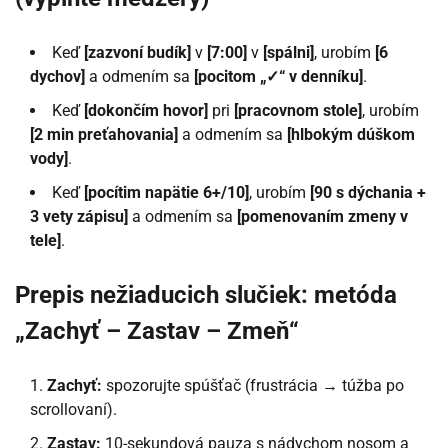
Keď
[zazvoní budík]
v
[7:00]
v
[spálni]
, urobím
[6
dychov]
a odmením sa
[pocitom „✓“ v denníku]
.
Keď
[dokončím hovor]
pri
[pracovnom stole]
, urobím
[2 min preťahovania]
a odmením sa
[hlbokým dúškom
vody]
.
Keď
[pocítim napätie 6+/10]
, urobím
[90 s dýchania +
3 vety zápisu]
a odmením sa
[pomenovaním zmeny v
tele]
.
Prepis nežiaducich slučiek: metóda
„Zachyť – Zastav – Zmeň“
Zachyť:
spozorujte spúšťač (frustrácia → túžba po
scrollovaní).
Zastav:
10-sekundová pauza s nádychom nosom a