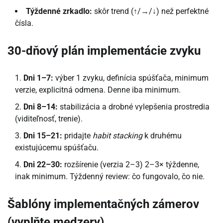
Týždenné zrkadlo:
skôr trend (↑/→/↓) než perfektné
čísla.
30-dňový plán implementácie zvyku
Dni 1–7:
výber 1 zvyku, definícia spúšťača, minimum
verzie, explicitná odmena. Denne iba minimum.
Dni 8–14:
stabilizácia a drobné vylepšenia prostredia
(viditeľnosť, trenie).
Dni 15–21:
pridajte
habit stacking
k druhému
existujúcemu spúšťaču.
Dni 22–30:
rozšírenie (verzia 2–3) 2–3× týždenne,
inak minimum. Týždenný review: čo fungovalo, čo nie.
Šablóny implementačných zámerov
(vyplňte medzery)