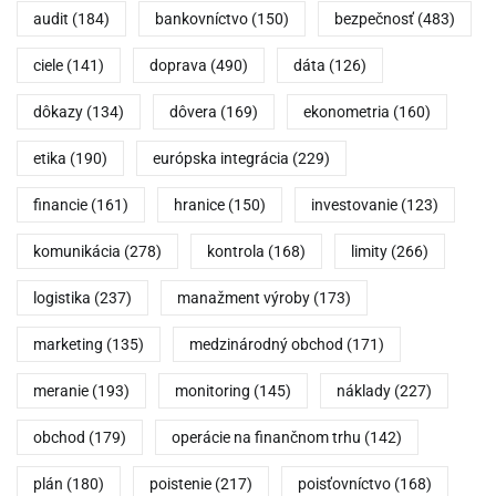
audit
(184)
bankovníctvo
(150)
bezpečnosť
(483)
ciele
(141)
doprava
(490)
dáta
(126)
dôkazy
(134)
dôvera
(169)
ekonometria
(160)
etika
(190)
európska integrácia
(229)
financie
(161)
hranice
(150)
investovanie
(123)
komunikácia
(278)
kontrola
(168)
limity
(266)
logistika
(237)
manažment výroby
(173)
marketing
(135)
medzinárodný obchod
(171)
meranie
(193)
monitoring
(145)
náklady
(227)
obchod
(179)
operácie na finančnom trhu
(142)
plán
(180)
poistenie
(217)
poisťovníctvo
(168)