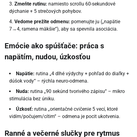
Zmeňte rutinu:
namiesto scrollu 60-sekundové
dýchanie + 5 strečových pohybov.
Vedome prežite odmenu:
pomenujte ju („napätie
7→4, ramena mäkšie“), aby sa spevnila asociácia.
Emócie ako spúšťače: práca s
napätím, nudou, úzkosťou
Napätie:
rutina „4 dlhé výdychy + pohľad do diaľky +
dúšok vody“ – rýchla neuro-odmena.
Nuda:
rutina „90 sekúnd tvorivého zápisu“ – mikro
stimulácia bez úniku.
Úzkosť:
rutina „orientačné cvičenie 5 vecí, ktoré
vidím/počujem/cítim“ – odmena je pocit ukotvenia.
Ranné a večerné slučky pre rytmus