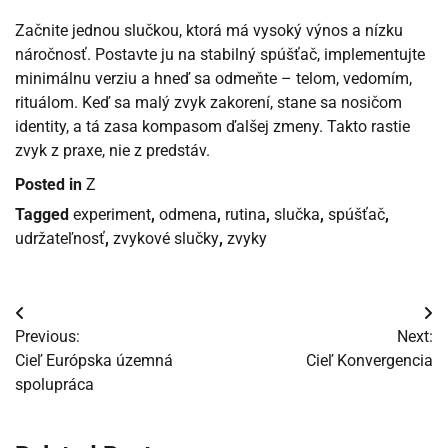
Začnite jednou slučkou, ktorá má vysoký výnos a nízku
náročnosť. Postavte ju na stabilný spúšťač, implementujte
minimálnu verziu a hneď sa odmeňte – telom, vedomím,
rituálom. Keď sa malý zvyk zakorení, stane sa nosičom
identity, a tá zasa kompasom ďalšej zmeny. Takto rastie
zvyk z praxe, nie z predstáv.
Posted in
Z
Tagged
experiment
,
odmena
,
rutina
,
slučka
,
spúšťač
,
udržateľnosť
,
zvykové slučky
,
zvyky
Navigácia
Previous:
Next:
v
Cieľ Európska územná
Cieľ Konvergencia
spolupráca
článku