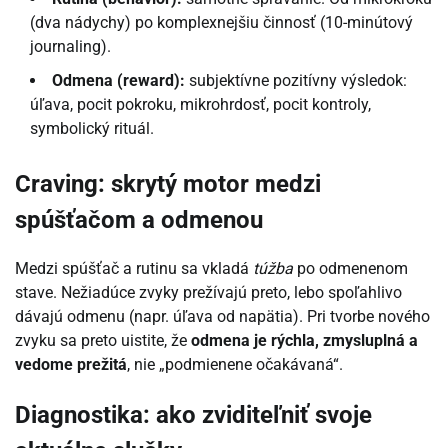
(dva nádychy) po komplexnejšiu činnosť (10-minútový
journaling).
Odmena (reward):
subjektívne pozitívny výsledok:
úľava, pocit pokroku, mikrohrdosť, pocit kontroly,
symbolický rituál.
Craving: skrytý motor medzi
spúšťačom a odmenou
Medzi spúšťač a rutinu sa vkladá
túžba
po odmenenom
stave. Nežiadúce zvyky prežívajú preto, lebo spoľahlivo
dávajú odmenu (napr. úľava od napätia). Pri tvorbe nového
zvyku sa preto uistite, že
odmena je rýchla, zmysluplná a
vedome prežitá
, nie „podmienene očakávaná“.
Diagnostika: ako zviditeľniť svoje