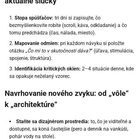
aktuálne slučky
Stopa spúšťačov:
tri dni si zapisujte, čo
bezmyšlienkovite robíte (scroll, káva, odkladanie) a čo
tomu predchádza (čas, nálada, miesto).
Mapovanie odmien:
pri každom návyku si položte
otázku „
Čo mi to v skutočnosti dáva?
“ (úľava, stimulácia,
spojenie, štruktúra).
Identifikácia kritických okien:
2–4 situácie denne, kde
sa opakuje neželaný vzorec.
Navrhovanie nového zvyku: od „vôle“
k „architektúre“
Staňte sa dizajnérom prostredia:
to, čo je viditeľné a
dostupné, sa koná častejšie (pero a denník na vankúši,
pohár vody na stole).