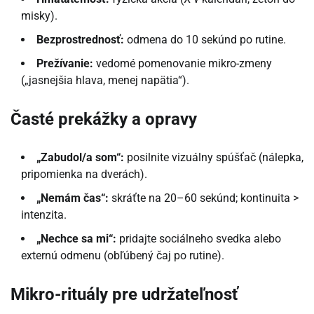
misky).
Bezprostrednosť:
odmena do 10 sekúnd po rutine.
Prežívanie:
vedomé pomenovanie mikro-zmeny
(„jasnejšia hlava, menej napätia“).
Časté prekážky a opravy
„Zabudol/a som“:
posilnite vizuálny spúšťač (nálepka,
pripomienka na dverách).
„Nemám čas“:
skráťte na 20–60 sekúnd; kontinuita >
intenzita.
„Nechce sa mi“:
pridajte sociálneho svedka alebo
externú odmenu (obľúbený čaj po rutine).
Mikro-rituály pre udržateľnosť