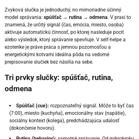
Zvyková slučka je jednoduchý, no mimoriadne účinný
model správania:
spúšťač → rutina → odmena
. V praxi to
znamená, že určitý signál (čas, emócia, miesto, osoba)
aktivuje automatickú činnosť, po ktorej nasleduje pocit
alebo výsledok, ktorý správanie spevňuje. V self-helpe a
ezoterike je práve práca s jemnou pozornosťou a
energetickými kotvami ideálna pôda na vedomé
prepisovanie slučiek bez násilia na sebe.
Tri prvky slučky: spúšťač, rutina,
odmena
Spúšťač (cue):
rozpoznateľný signál. Môže to byť čas
(7:00), miesto (kuchyňa), emocionálny stav (napätie),
sociálny kontext (kolega), predchádzajúca udalosť
(dokončenie hovoru).
Rutina (behavior):
samotné správanie. Od mikrokroku