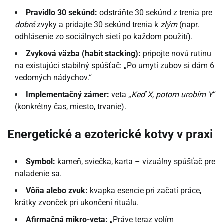
Pravidlo 30 sekúnd:
odstráňte 30 sekúnd z trenia pre
dobré
zvyky a pridajte 30 sekúnd trenia k
zlým
(napr.
odhlásenie zo sociálnych sietí po každom použití).
Zvyková väzba (habit stacking):
pripojte novú rutinu
na existujúci stabilný spúšťač: „Po umytí zubov si dám 6
vedomých nádychov.“
Implementačný zámer:
veta „
Keď X, potom urobím Y
“
(konkrétny čas, miesto, trvanie).
Energetické a ezoterické kotvy v praxi
Symbol:
kameň, sviečka, karta – vizuálny spúšťač pre
naladenie sa.
Vôňa alebo zvuk:
kvapka esencie pri začatí práce,
krátky zvonček pri ukončení rituálu.
Afirmačná mikro-veta:
„Práve teraz volím