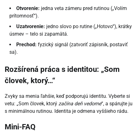
Otvorenie:
jedna veta zámeru pred rutinou („Volím
prítomnosť“).
Uzatvorenie:
jedno slovo po rutine („Hotovo“), krátky
úsmev – telo si zapamätá.
Prechod:
fyzický signál (zatvoriť zápisník, postaviť
sa).
Rozšírená práca s identitou: „Som
človek, ktorý…“
Zvyky sa menia ľahšie, keď podporujú identitu. Vyberte si
vetu: „Som človek, ktorý
začína deň vedome
“, a spárujte ju
s minimálnou rutinou. Identita je odmena vyššieho rádu.
Mini-FAQ