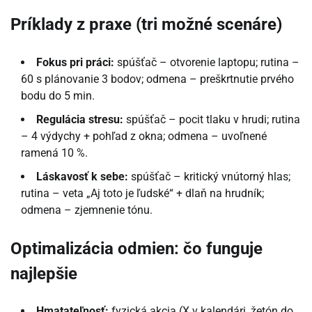
Príklady z praxe (tri možné scenáre)
Fokus pri práci:
spúšťač – otvorenie laptopu; rutina –
60 s plánovanie 3 bodov; odmena – preškrtnutie prvého
bodu do 5 min.
Regulácia stresu:
spúšťač – pocit tlaku v hrudi; rutina
– 4 výdychy + pohľad z okna; odmena – uvoľnené
ramená 10 %.
Láskavosť k sebe:
spúšťač – kritický vnútorný hlas;
rutina – veta „Aj toto je ľudské“ + dlaň na hrudník;
odmena – zjemnenie tónu.
Optimalizácia odmien: čo funguje
najlepšie
Hmatateľnosť:
fyzická akcia (X v kalendári, žetón do