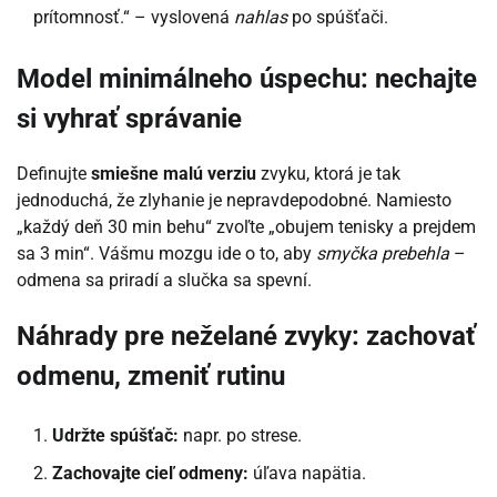
prítomnosť.“ – vyslovená
nahlas
po spúšťači.
Model minimálneho úspechu: nechajte
si vyhrať správanie
Definujte
smiešne malú verziu
zvyku, ktorá je tak
jednoduchá, že zlyhanie je nepravdepodobné. Namiesto
„každý deň 30 min behu“ zvoľte „obujem tenisky a prejdem
sa 3 min“. Vášmu mozgu ide o to, aby
smyčka prebehla
–
odmena sa priradí a slučka sa spevní.
Náhrady pre neželané zvyky: zachovať
odmenu, zmeniť rutinu
Udržte spúšťač:
napr. po strese.
Zachovajte cieľ odmeny:
úľava napätia.