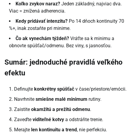
Koľko zvykov naraz?
Jeden základný, najviac dva.
Viac = znížená adherencia.
Kedy pridávať intenzitu?
Po 14 dňoch kontinuity 70
%+, inak zostaňte pri minime.
Čo ak vynechám týždeň?
Vráťte sa k minimu a
obnovte spúšťač/odmenu. Bez viny, s jasnosťou.
Sumár: jednoduché pravidlá veľkého
efektu
Definujte
konkrétny spúšťač
v čase/priestore/emócii.
Navrhnite
smiešne malé minimum
rutiny.
Zaistite
okamžitú a prežitú odmenu
.
Zaveďte
viditeľné kotvy
a odstráňte trenie.
Merajte
len kontinuitu a trend
, nie perfekciu.