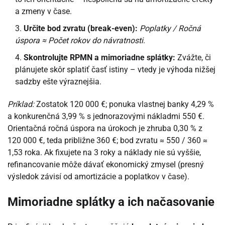
a zmeny v čase.
Určite bod zvratu (break-even):
Poplatky / Ročná
úspora ≈ Počet rokov do návratnosti
.
Skontrolujte RPMN a mimoriadne splátky:
Zvážte, či
plánujete skôr splatiť časť istiny – vtedy je výhoda nižšej
sadzby ešte výraznejšia.
Príklad:
Zostatok 120 000 €; ponuka vlastnej banky 4,29 %
a konkurenčná 3,99 % s jednorazovými nákladmi 550 €.
Orientačná ročná úspora na úrokoch je zhruba 0,30 % z
120 000 €, teda približne 360 €; bod zvratu ≈ 550 / 360 ≈
1,53 roka. Ak fixujete na 3 roky a náklady nie sú vyššie,
refinancovanie môže dávať ekonomický zmysel (presný
výsledok závisí od amortizácie a poplatkov v čase).
Mimoriadne splátky a ich načasovanie