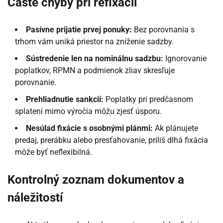
Časté chyby pri refixácii
Pasívne prijatie prvej ponuky:
Bez porovnania s
trhom vám uniká priestor na zníženie sadzby.
Sústredenie len na nominálnu sadzbu:
Ignorovanie
poplatkov, RPMN a podmienok zliav skresľuje
porovnanie.
Prehliadnutie sankcií:
Poplatky pri predčasnom
splatení mimo výročia môžu zjesť úsporu.
Nesúlad fixácie s osobnými plánmi:
Ak plánujete
predaj, prerábku alebo presťahovanie, príliš dlhá fixácia
môže byť neflexibilná.
Kontrolný zoznam dokumentov a
náležitostí