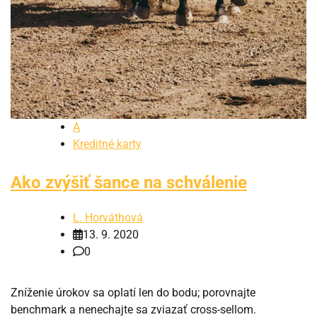
A
Kreditné karty
Ako zvýšiť šance na schválenie
L. Horváthová
13. 9. 2020
0
Zníženie úrokov sa oplatí len do bodu; porovnajte
benchmark a nenechajte sa zviazať cross-sellom.