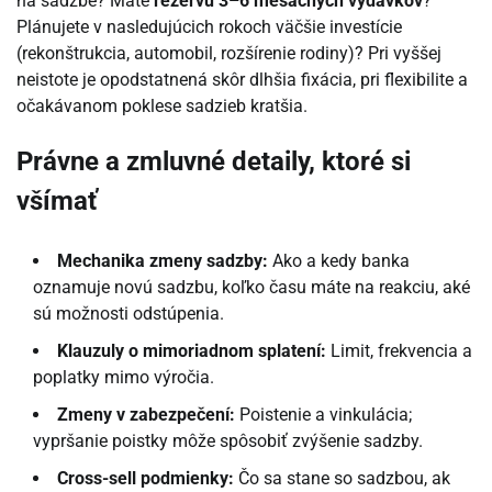
na sadzbe? Máte
rezervu 3–6 mesačných výdavkov
?
Plánujete v nasledujúcich rokoch väčšie investície
(rekonštrukcia, automobil, rozšírenie rodiny)? Pri vyššej
neistote je opodstatnená skôr dlhšia fixácia, pri flexibilite a
očakávanom poklese sadzieb kratšia.
Právne a zmluvné detaily, ktoré si
všímať
Mechanika zmeny sadzby:
Ako a kedy banka
oznamuje novú sadzbu, koľko času máte na reakciu, aké
sú možnosti odstúpenia.
Klauzuly o mimoriadnom splatení:
Limit, frekvencia a
poplatky mimo výročia.
Zmeny v zabezpečení:
Poistenie a vinkulácia;
vypršanie poistky môže spôsobiť zvýšenie sadzby.
Cross-sell podmienky:
Čo sa stane so sadzbou, ak