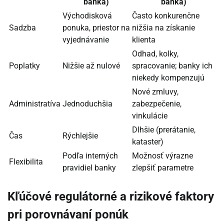
banka)
banka)
Východisková
Často konkurenčne
Sadzba
ponuka, priestor na
nižšia na získanie
vyjednávanie
klienta
Odhad, kolky,
Poplatky
Nižšie až nulové
spracovanie; banky ich
niekedy kompenzujú
Nové zmluvy,
Administratíva
Jednoduchšia
zabezpečenie,
vinkulácie
Dlhšie (prerátanie,
Čas
Rýchlejšie
kataster)
Podľa interných
Možnosť výrazne
Flexibilita
pravidiel banky
zlepšiť parametre
Kľúčové regulátorné a rizikové faktory
pri porovnávaní ponúk