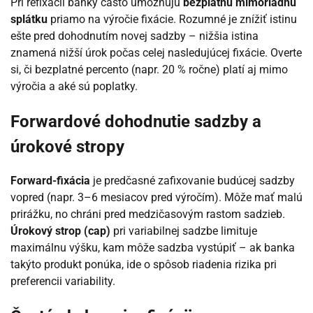
Pri refixácii banky často umožňujú
bezplatnú mimoriadnu
splátku
priamo na výročie fixácie. Rozumné je znížiť istinu
ešte pred dohodnutím novej sadzby – nižšia istina
znamená nižší úrok počas celej nasledujúcej fixácie. Overte
si, či bezplatné percento (napr. 20 % ročne) platí aj mimo
výročia a aké sú poplatky.
Forwardové dohodnutie sadzby a
úrokové stropy
Forward-fixácia
je predčasné zafixovanie budúcej sadzby
vopred (napr. 3–6 mesiacov pred výročím). Môže mať malú
prirážku, no chráni pred medzičasovým rastom sadzieb.
Úrokový strop (cap)
pri variabilnej sadzbe limituje
maximálnu výšku, kam môže sadzba vystúpiť – ak banka
takýto produkt ponúka, ide o spôsob riadenia rizika pri
preferencii variability.