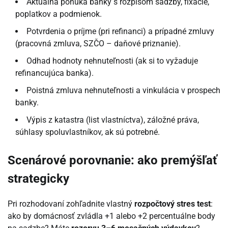
Aktuálna ponuka banky s rozpisom sadzby, fixácie,
poplatkov a podmienok.
Potvrdenia o príjme (pri refinanci) a prípadné zmluvy
(pracovná zmluva, SZČO – daňové priznanie).
Odhad hodnoty nehnuteľnosti (ak si to vyžaduje
refinancujúca banka).
Poistná zmluva nehnuteľnosti a vinkulácia v prospech
banky.
Výpis z katastra (list vlastníctva), záložné práva,
súhlasy spoluvlastníkov, ak sú potrebné.
Scenárové porovnanie: ako premýšľať
strategicky
Pri rozhodovaní zohľadnite vlastný
rozpočtový stres test
:
ako by domácnosť zvládla +1 alebo +2 percentuálne body