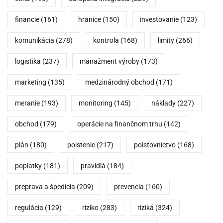
financie
(161)
hranice
(150)
investovanie
(123)
komunikácia
(278)
kontrola
(168)
limity
(266)
logistika
(237)
manažment výroby
(173)
marketing
(135)
medzinárodný obchod
(171)
meranie
(193)
monitoring
(145)
náklady
(227)
obchod
(179)
operácie na finančnom trhu
(142)
plán
(180)
poistenie
(217)
poisťovníctvo
(168)
poplatky
(181)
pravidlá
(184)
preprava a špedícia
(209)
prevencia
(160)
regulácia
(129)
riziko
(283)
riziká
(324)