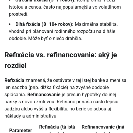
istotou a cenou, často najpopulárnejšia vo volatilnom
prostredí.
Dlhá fixácia (8–10+ rokov):
Maximálna stabilita,
vhodná pri plánovaní rodinného rozpočtu na dlhšie
obdobie. Môže byť o niečo drahšia.
Refixácia vs. refinancovanie: aký je
rozdiel
Refixácia
znamená, že ostávate v tej istej banke a mení sa
len sadzba (príp. dĺžka fixácie) na zvyšné obdobie
splácania.
Refinancovanie
je presun hypotéky do inej
banky s novou zmluvou. Refinanc prináša často lepšiu
sadzbu alebo vyššiu flexibilitu, no berie so sebou aj
náklady a administratívu.
Refixácia (tá istá
Refinancovanie (iná
Parameter