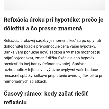
Refixácia úroku pri hypotéke: prečo je
dôležitá a čo presne znamená
Refixácia úrokovej sadzby je moment, keď sa po uplynutí
dohodnutej fixácie prehodnocuje cena vašej hypotéky.
Banka vám ponúkne novú sadzbu a vy máte možnosť ju
prijať, vyjednávať, zmeniť dĺžku fixácie alebo hypotéku
preniesť do inej banky (refinancovanie). Správne
rozhodnutie v tejto chvíli výrazne ovplyvní vaše budúce
mesačné splátky, celkové preplatenie úveru aj flexibilitu pri
mimoriadnych splátkach.
Časový rámec: kedy začať riešiť
refixáciu