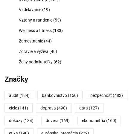
Vzdelávanie
(19)
Vzťahy a randenie
(53)
Wellness a fitness
(183)
Zamestnanie
(44)
Zdravie a výživa
(40)
Ženy podnikateľky
(62)
Značky
audit
(184)
bankovníctvo
(150)
bezpečnosť
(483)
ciele
(141)
doprava
(490)
dáta
(127)
dôkazy
(134)
dôvera
(169)
ekonometria
(160)
etika
(190)
európska integrácia
(229)