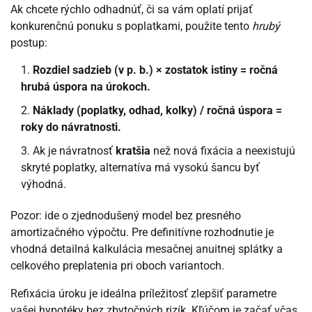
Ak chcete rýchlo odhadnúť, či sa vám oplatí prijať
konkurenčnú ponuku s poplatkami, použite tento
hrubý
postup:
Rozdiel sadzieb (v p. b.) × zostatok istiny = ročná
hrubá úspora na úrokoch.
Náklady (poplatky, odhad, kolky) / ročná úspora =
roky do návratnosti.
Ak je návratnosť
kratšia
než nová fixácia a neexistujú
skryté poplatky, alternatíva má vysokú šancu byť
výhodná.
Pozor: ide o zjednodušený model bez presného
amortizačného výpočtu. Pre definitívne rozhodnutie je
vhodná detailná kalkulácia mesačnej anuitnej splátky a
celkového preplatenia pri oboch variantoch.
Refixácia úroku je ideálna príležitosť zlepšiť parametre
vašej hypotéky bez zbytočných rizík. Kľúčom je začať včas,