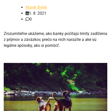
Marek Bielik
1. 8. 2021
0
Zrozumiteľne ukážeme, ako banky počítajú limity zadlženia
z príjmov a záväzkov, prečo na nich narazíte a aké sú
legálne spôsoby, ako si pomôcť.