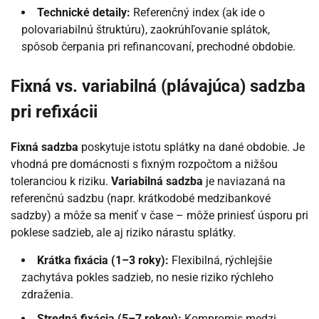
Technické detaily:
Referenčný index (ak ide o
polovariabilnú štruktúru), zaokrúhľovanie splátok,
spôsob čerpania pri refinancovaní, prechodné obdobie.
Fixná vs. variabilná (plávajúca) sadzba
pri refixácii
Fixná sadzba
poskytuje istotu splátky na dané obdobie. Je
vhodná pre domácnosti s fixným rozpočtom a nižšou
toleranciou k riziku.
Variabilná sadzba
je naviazaná na
referenčnú sadzbu (napr. krátkodobé medzibankové
sadzby) a môže sa meniť v čase – môže priniesť úsporu pri
poklese sadzieb, ale aj riziko nárastu splátky.
Krátka fixácia (1–3 roky):
Flexibilná, rýchlejšie
zachytáva pokles sadzieb, no nesie riziko rýchleho
zdraženia.
Stredná fixácia (5–7 rokov):
Kompromis medzi