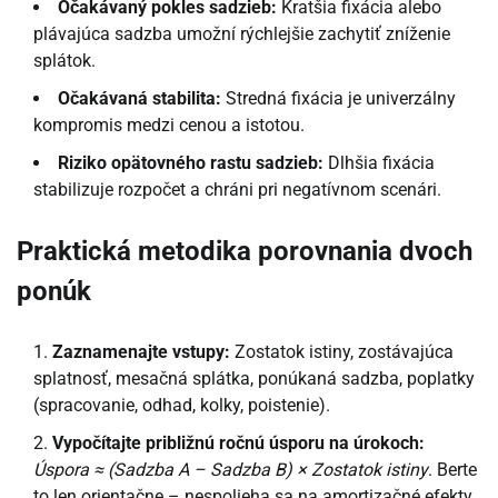
Očakávaný pokles sadzieb:
Kratšia fixácia alebo
plávajúca sadzba umožní rýchlejšie zachytiť zníženie
splátok.
Očakávaná stabilita:
Stredná fixácia je univerzálny
kompromis medzi cenou a istotou.
Riziko opätovného rastu sadzieb:
Dlhšia fixácia
stabilizuje rozpočet a chráni pri negatívnom scenári.
Praktická metodika porovnania dvoch
ponúk
Zaznamenajte vstupy:
Zostatok istiny, zostávajúca
splatnosť, mesačná splátka, ponúkaná sadzba, poplatky
(spracovanie, odhad, kolky, poistenie).
Vypočítajte približnú ročnú úsporu na úrokoch:
Úspora ≈ (Sadzba A – Sadzba B) × Zostatok istiny
. Berte
to len orientačne – nespolieha sa na amortizačné efekty