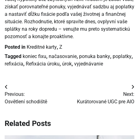
získať porovnateľné ponuky, vyjednávať sadzbu aj poplatky
a nastaviť dĺžku fixácie podľa vašej životnej a finančnej
situácie. Rozhodnutie, ktoré spravíte dnes, ovplyvní vaše
splátky na roky dopredu – venujte mu preto systematickú
pozornosť a konajte proaktívne.
Posted in
Kreditné karty
,
Z
Tagged
koniec fixu
,
načasovanie
,
ponuka banky
,
poplatky
,
refixácia
,
Refixácia úroku
,
úrok
,
vyjednávanie
Navigácia
Previous:
Next:
v
Osvětlení schodiště
Kurátorované UGC pre AIO
článku
Related Posts