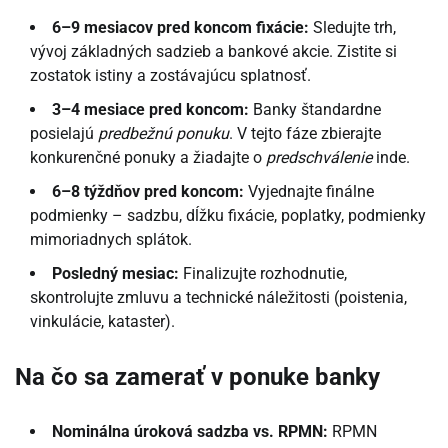
6–9 mesiacov pred koncom fixácie:
Sledujte trh,
vývoj základných sadzieb a bankové akcie. Zistite si
zostatok istiny a zostávajúcu splatnosť.
3–4 mesiace pred koncom:
Banky štandardne
posielajú
predbežnú ponuku
. V tejto fáze zbierajte
konkurenčné ponuky a žiadajte o
predschválenie
inde.
6–8 týždňov pred koncom:
Vyjednajte finálne
podmienky – sadzbu, dĺžku fixácie, poplatky, podmienky
mimoriadnych splátok.
Posledný mesiac:
Finalizujte rozhodnutie,
skontrolujte zmluvu a technické náležitosti (poistenia,
vinkulácie, kataster).
Na čo sa zamerať v ponuke banky
Nominálna úroková sadzba vs. RPMN:
RPMN