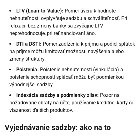
LTV (Loan-to-Value):
Pomer úveru k hodnote
nehnuteľnosti ovplyvňuje sadzbu a schváliteľnosť. Pri
refixácii bez zmeny banky sa zvyčajne LTV
neprehodnocuje, pri refinanciovaní áno.
DTI a DSTI:
Pomer zadlženia k príjmu a podiel splátok
na príjme môžu limitovať možnosti navýšenia alebo
zmeny štruktúry.
Poistenia:
Poistenie nehnuteľnosti (vinkulácia) a
poistenie schopnosti splácať môžu byť podmienkou
výhodnejšej sadzby.
Indexácia sadzby a podmienky zliav:
Pozor na
požadované obraty na účte, používanie kreditnej karty či
viazanosť ďalších produktov.
Vyjednávanie sadzby: ako na to