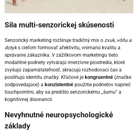
Sila multi-senzorickej skúsenosti
Senzorický marketing rozširuje tradičný mix o
zvuk, vôňu a
dotyk
s cieľom formovať afektivitu, vnímanú kvalitu a
správanie zákazníka. V zážitkovom marketingu tieto
modalitné podnety vytvárajú imerzívne prostredia, ktoré
zvyšujú zapamätateľnosť, skracujú rozhodovací čas a
posilňujú identitu značky. Kľúčové je
kongruentné
(značke
zodpovedajúce) a
konzistentné
použitie podnetov naprieč
touchpointmi, aby sa predišlo senzorickému „šumu“ a
kognitívnej disonancii.
Nevyhnutné neuropsychologické
základy