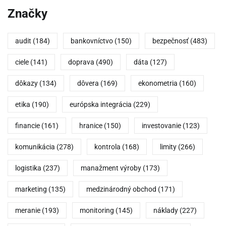
Značky
audit
(184)
bankovníctvo
(150)
bezpečnosť
(483)
ciele
(141)
doprava
(490)
dáta
(127)
dôkazy
(134)
dôvera
(169)
ekonometria
(160)
etika
(190)
európska integrácia
(229)
financie
(161)
hranice
(150)
investovanie
(123)
komunikácia
(278)
kontrola
(168)
limity
(266)
logistika
(237)
manažment výroby
(173)
marketing
(135)
medzinárodný obchod
(171)
meranie
(193)
monitoring
(145)
náklady
(227)