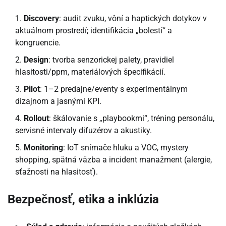
Discovery
: audit zvuku, vôní a haptických dotykov v
aktuálnom prostredí; identifikácia „bolestí“ a
kongruencie.
Design
: tvorba senzorickej palety, pravidiel
hlasitosti/ppm, materiálových špecifikácií.
Pilot
: 1–2 predajne/eventy s experimentálnym
dizajnom a jasnými KPI.
Rollout
: škálovanie s „playbookmi“, tréning personálu,
servisné intervaly difuzérov a akustiky.
Monitoring
: IoT snímače hluku a VOC, mystery
shopping, spätná väzba a incident manažment (alergie,
sťažnosti na hlasitosť).
Bezpečnosť, etika a inklúzia