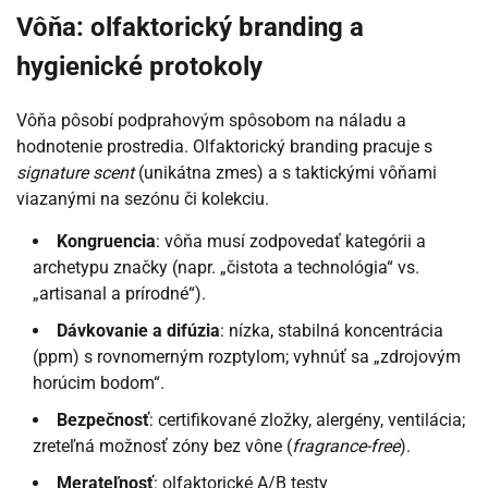
Vôňa: olfaktorický branding a
hygienické protokoly
Vôňa pôsobí podprahovým spôsobom na náladu a
hodnotenie prostredia. Olfaktorický branding pracuje s
signature scent
(unikátna zmes) a s taktickými vôňami
viazanými na sezónu či kolekciu.
Kongruencia
: vôňa musí zodpovedať kategórii a
archetypu značky (napr. „čistota a technológia“ vs.
„artisanal a prírodné“).
Dávkovanie a difúzia
: nízka, stabilná koncentrácia
(ppm) s rovnomerným rozptylom; vyhnúť sa „zdrojovým
horúcim bodom“.
Bezpečnosť
: certifikované zložky, alergény, ventilácia;
zreteľná možnosť zóny bez vône (
fragrance-free
).
Merateľnosť
: olfaktorické A/B testy