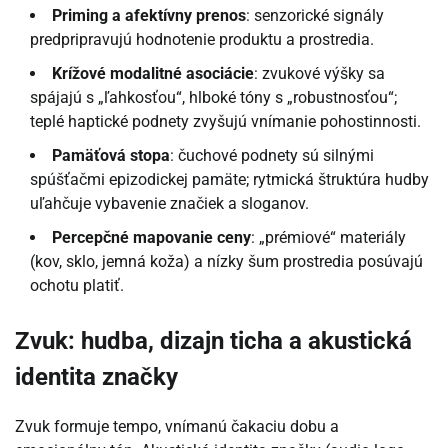
Priming a afektívny prenos
: senzorické signály
predpripravujú hodnotenie produktu a prostredia.
Krížové modalitné asociácie
: zvukové výšky sa
spájajú s „ľahkosťou“, hlboké tóny s „robustnosťou“;
teplé haptické podnety zvyšujú vnímanie pohostinnosti.
Pamäťová stopa
: čuchové podnety sú silnými
spúšťačmi epizodickej pamäte; rytmická štruktúra hudby
uľahčuje vybavenie značiek a sloganov.
Percepčné mapovanie ceny
: „prémiové“ materiály
(kov, sklo, jemná koža) a nízky šum prostredia posúvajú
ochotu platiť.
Zvuk: hudba, dizajn ticha a akustická
identita značky
Zvuk formuje tempo, vnímanú čakaciu dobu a