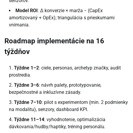
senzorov.
Model ROI
: Δ konverzie × marža − (CapEx
amortizovaný + OpEx); triangulácia s prieskumami
vnímania.
Roadmap implementácie na 16
týždňov
Týždne 1–2
: ciele, personas, archetyp značky, audit
prostredia.
Týždne 3–6
: návrh palety, prototypovanie,
bezpečnostné a inkluzívne zásady.
Týždne 7–10
: pilot s experimentom (min. 2 podmienky
na modalitu), senzory, dashboard KPI.
Týždne 11–14
: vyhodnotenie, optimalizácia
dávkovania/hudby/haptiky, tréning personálu.