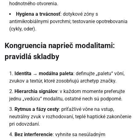
hodnotného otvorenia.
Hygiena a trvácnosť
: dotykové zóny s
antimikrobiálnymi povrchmi; testovanie opotrebovania
(cykly, oder).
Kongruencia naprieč modalitami:
pravidlá skladby
Identita → modálna paleta
: definujte „paletu“ vôní,
zvukov a textúr, ktoré zosobňujú archetyp značky.
Hierarchia signálov
: v každom momente preferujte
jednu „vedúcu“ modalitu, ostatné nech sú podporné.
Rytmus a fázy cesty
: príťažlivé vône na vstup,
neutrálny zvuk v rozhodovaní, teplé haptické zakončenie
pri odovzdaní.
Bez interferencie
: vyhnite sa nesúladným