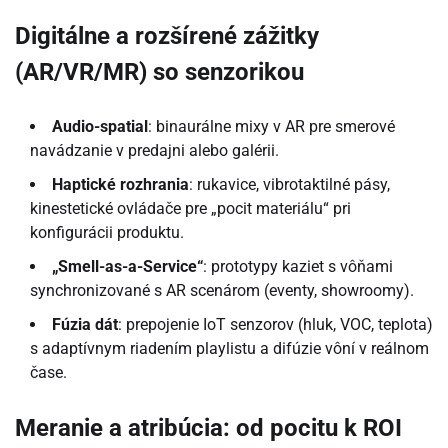
Digitálne a rozšírené zážitky
(AR/VR/MR) so senzorikou
Audio-spatial
: binaurálne mixy v AR pre smerové
navádzanie v predajni alebo galérii.
Haptické rozhrania
: rukavice, vibrotaktilné pásy,
kinestetické ovládače pre „pocit materiálu“ pri
konfigurácii produktu.
„Smell-as-a-Service“
: prototypy kaziet s vôňami
synchronizované s AR scenárom (eventy, showroomy).
Fúzia dát
: prepojenie IoT senzorov (hluk, VOC, teplota)
s adaptívnym riadením playlistu a difúzie vôní v reálnom
čase.
Meranie a atribúcia: od pocitu k ROI