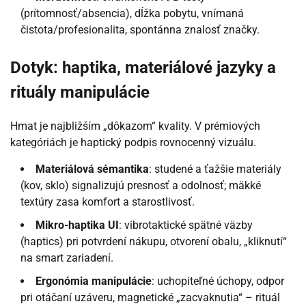
(prítomnosť/absencia), dĺžka pobytu, vnímaná
čistota/profesionalita, spontánna znalosť značky.
Dotyk: haptika, materiálové jazyky a
rituály manipulácie
Hmat je najbližším „dôkazom“ kvality. V prémiových
kategóriách je haptický podpis rovnocenný vizuálu.
Materiálová sémantika
: studené a ťažšie materiály
(kov, sklo) signalizujú presnosť a odolnosť; mäkké
textúry zasa komfort a starostlivosť.
Mikro-haptika UI
: vibrotaktické spätné väzby
(haptics) pri potvrdení nákupu, otvorení obalu, „kliknutí“
na smart zariadení.
Ergonómia manipulácie
: uchopiteľné úchopy, odpor
pri otáčaní uzáveru, magnetické „zacvaknutia“ – rituál