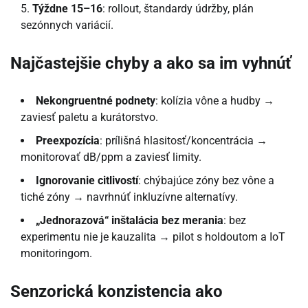
Týždne 15–16
: rollout, štandardy údržby, plán
sezónnych variácií.
Najčastejšie chyby a ako sa im vyhnúť
Nekongruentné podnety
: kolízia vône a hudby →
zaviesť paletu a kurátorstvo.
Preexpozícia
: prílišná hlasitosť/koncentrácia →
monitorovať dB/ppm a zaviesť limity.
Ignorovanie citlivostí
: chýbajúce zóny bez vône a
tiché zóny → navrhnúť inkluzívne alternatívy.
„Jednorazová“ inštalácia bez merania
: bez
experimentu nie je kauzalita → pilot s holdoutom a IoT
monitoringom.
Senzorická konzistencia ako