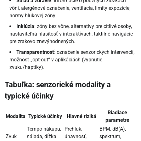
Súlad a zdravie
: informácie o použitých zložkách
vôní, alergénové označenie, ventilácia, limity expozície;
normy hlukovej zóny.
Inklúzia
: zóny bez vône, alternatívy pre citlivé osoby,
nastaviteľná hlasitosť v interaktívach, taktilné navigácie
pre zrakovo znevýhodnených.
Transparentnosť
: označenie senzorických intervencií,
možnosť „opt-out“ v aplikáciách (vypnutie
zvuku/haptiky).
Tabuľka: senzorické modality a
typické účinky
Riadiace
Modalita
Typické účinky
Hlavné riziká
parametre
Tempo nákupu,
Prehluk,
BPM, dB(A),
Zvuk
nálada, dĺžka
únavnosť,
spektrum,