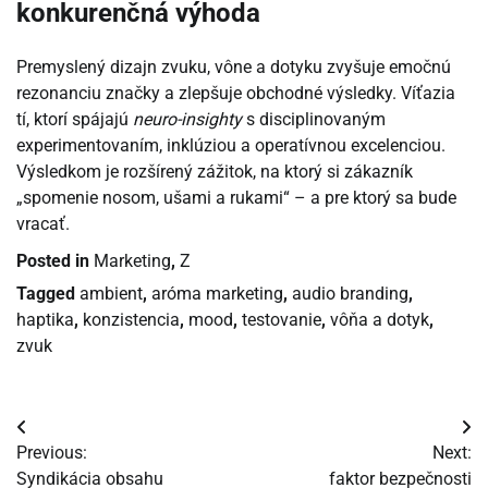
konkurenčná výhoda
Premyslený dizajn zvuku, vône a dotyku zvyšuje emočnú
rezonanciu značky a zlepšuje obchodné výsledky. Víťazia
tí, ktorí spájajú
neuro-insighty
s disciplinovaným
experimentovaním, inklúziou a operatívnou excelenciou.
Výsledkom je rozšírený zážitok, na ktorý si zákazník
„spomenie nosom, ušami a rukami“ – a pre ktorý sa bude
vracať.
Posted in
Marketing
,
Z
Tagged
ambient
,
aróma marketing
,
audio branding
,
haptika
,
konzistencia
,
mood
,
testovanie
,
vôňa a dotyk
,
zvuk
Navigácia
Previous:
Next:
v
Syndikácia obsahu
faktor bezpečnosti