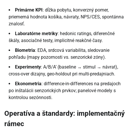
Primárne KPI
: dĺžka pobytu, konverzný pomer,
priemerná hodnota košíka, návraty, NPS/CES, spontánna
znalosť.
Laboratórne metriky
: hedonic ratings, diferenčné
škály, asociačné testy, implicitné reakčné časy.
Biometria
: EDA, srdcová variabilita, sledovanie
pohľadu (mapy pozornosti vs. senzorické zóny).
Experimenty
: A/B/A’ (baseline → stimul → návrat),
cross-over dizajny, geo-holdout pri multi-predajniach.
Ekonometria
: difference-in-differences na predajoch
po inštalácii senzorických prvkov; panelové modely s
kontrolou sezónnosti.
Operatíva a štandardy: implementačný
rámec