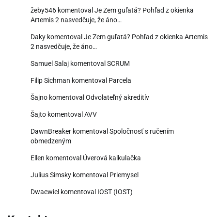
žeby546
komentoval
Je Zem guľatá? Pohľad z okienka
Artemis 2 nasvedčuje, že áno…
Daky
komentoval
Je Zem guľatá? Pohľad z okienka Artemis
2 nasvedčuje, že áno…
Samuel Salaj
komentoval
SCRUM
Filip Sichman
komentoval
Parcela
Šajno
komentoval
Odvolateľný akreditív
Šajto
komentoval
AVV
DawnBreaker
komentoval
Spoločnosť s ručením
obmedzeným
Ellen
komentoval
Úverová kalkulačka
Julius Simsky
komentoval
Priemysel
Dwaewiel
komentoval
IOST (IOST)