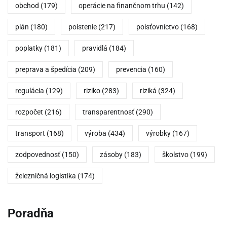
obchod
(179)
operácie na finančnom trhu
(142)
plán
(180)
poistenie
(217)
poisťovníctvo
(168)
poplatky
(181)
pravidlá
(184)
preprava a špedícia
(209)
prevencia
(160)
regulácia
(129)
riziko
(283)
riziká
(324)
rozpočet
(216)
transparentnosť
(290)
transport
(168)
výroba
(434)
výrobky
(167)
zodpovednosť
(150)
zásoby
(183)
školstvo
(199)
železničná logistika
(174)
Poradňa