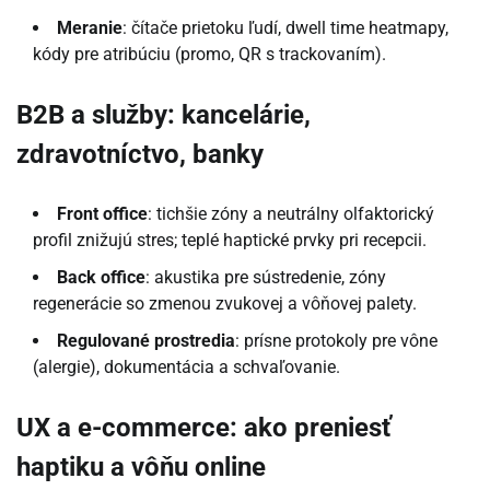
Meranie
: čítače prietoku ľudí, dwell time heatmapy,
kódy pre atribúciu (promo, QR s trackovaním).
B2B a služby: kancelárie,
zdravotníctvo, banky
Front office
: tichšie zóny a neutrálny olfaktorický
profil znižujú stres; teplé haptické prvky pri recepcii.
Back office
: akustika pre sústredenie, zóny
regenerácie so zmenou zvukovej a vôňovej palety.
Regulované prostredia
: prísne protokoly pre vône
(alergie), dokumentácia a schvaľovanie.
UX a e-commerce: ako preniesť
haptiku a vôňu online