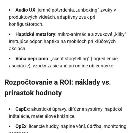
Audio UX
: jemné potvrdenia, „unboxing“ zvuky v
produktových videách, adaptívny zvuk pri
konfigurátoroch.
Haptické metafory
: mikro-animácie a zvukové „kliky“
imitujúce odpor; haptika na mobiloch pri kľúčových
akciách.
Vôňa nepriamo
: „scent storytelling“ (ingrediencie,
asociácie), vzorky zasielané pri online objednávke.
Rozpočtovanie a ROI: náklady vs.
prírastok hodnoty
CapEx
: akustické úpravy, difúzne systémy, haptické
inštalácie, materiálové knižnice.
OpEx
: licencie hudby, náplne vôní, údržba, monitoring