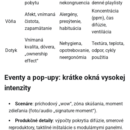
pobytu
nekongruencia
denné playlisty
Koncentrácia
Afekt, vnímaná
Alergény,
(ppm), čas
Vôňa
čistota,
presýtenie,
difúzie,
zapamätanie
habituácia
ventilácia
Vnímaná
Nehygiena,
Textúra, teplota,
kvalita, dôvera,
Dotyk
opotrebovanie,
odpor, cykly
„ownership
neergonómia
použitia
effect“
Eventy a pop-upy: krátke okná vysokej
intenzity
Scenáre
: príchodový „wow“, zóna skúšania, moment
zdieľania (foto/audio „signature moment“).
Produkčné detaily
: výpočty pokrytia difúzie, smerové
reproduktory, taktilné inštalácie s modulárnymi panelmi.