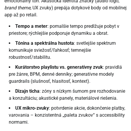
emocionálny tón. Akustická identita značky (audio logo,
brand theme
, UX zvuky) prepája dotykové body od mobilnej
app až po retail.
Tempo a meter
: pomalšie tempo predlžuje pobyt v
priestore; rýchlejšie podporuje dynamiku a obrat.
Tónina a spektrálna hustota
: svetlejšie spektrum
komunikuje sviežosť/ľahkosť; temnejšie
robustnosť/stabilitu.
Kurátorstvo playlistu vs. generatívny zvuk
: pravidlá
pre žánre, BPM, denné denníky; generatívne modely
guardrails (slušnosť, hlasitosť, kontext).
Dizajn ticha
: zóny s nízkym šumom pre rozhodovanie
a konzultáciu; akustické panely, materiálové riešenia.
UX mikro-zvuky
: potvrdenie akcie, dokončenie platby,
varovania – konzistentná „paleta zvukov“ s accessibility
normami.