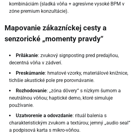
kombináciám (sladká vôňa + agresívne vysoké BPM v
zóne premium konzultácie).
Mapovanie zákazníckej cesty a
senzorické „momenty pravdy“
Prilákanie
: zvukový signposting pred predajňou,
decentná vôňa v zádverí.
Preskúmanie
: hmatové vzorky, materiálové knižnice,
tichšie akustické pole pre porovnávanie.
Rozhodovanie
: „zóna dôvery“ s nízkym šumom a
neutrálnou vôňou; haptické demo, ktoré simuluje
používanie.
Uzatvorenie a odovzdanie
: rituál balenia s
charakteristickým zvukom a textúrou; jemný „audio seal“
a podpisová karta s mikro-vôňou.