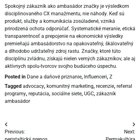
Spokojný zákazník ako ambasádor značky je výsledkom
disciplinovaného CX manažmentu, nie náhody. Keď sú
produkt, služby a komunikácia zosúladené, vzniká
prirodzená ochota odporúčať. Systematické meranie, etická
transparentnosť a prepojenie na ekonomické výsledky
premieňajú ambasádorstvo na opakovateľný, škálovateľný
a dlhodobo udržateľný zdroj rastu. Značky, ktoré túto
disciplínu zvládnu, získajú nielen verných zákazníkov, ale aj
aktívnych spolu-tvorcov svojho budúceho úspechu.
Posted in
Dane a daňové priznanie
,
Influenceri
,
Z
Tagged
advocacy
,
komunitný marketing
,
recenzie
,
referral
programy
,
reputácia
,
sociálne siete
,
UGC
,
zákazník
ambasádor
Navigácia
Previous:
Next:
v
peristaltický prenos
Permakultúra