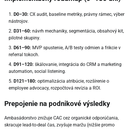
D0–30:
CX audit, baseline metriky, právny rámec, výber
nástrojov.
D31–60:
návrh mechaniky, segmentácia, obsahový kit,
pilotné skupiny.
D61–90:
MVP spustenie, A/B testy odmien a frikcie v
referral tokoch.
D91–120:
škálovanie, integrácia do CRM a marketing
automation, social listening.
D121–180:
optimalizácia atribúcie, rozšírenie o
employee advocacy, rozpočtová revízia a ROI.
Prepojenie na podnikové výsledky
Ambasádorstvo znižuje CAC cez organické odporúčania,
skracuje lead-to-deal čas, zvyšuje maržu (nižšie promo