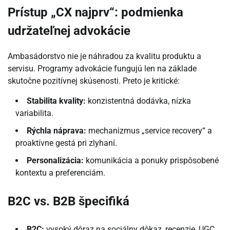
Prístup „CX najprv“: podmienka
udržateľnej advokácie
Ambasádorstvo nie je náhradou za kvalitu produktu a
servisu. Programy advokácie fungujú len na základe
skutočne pozitívnej skúsenosti. Preto je kritické:
Stabilita kvality:
konzistentná dodávka, nízka
variabilita.
Rýchla náprava:
mechanizmus „service recovery“ a
proaktívne gestá pri zlyhaní.
Personalizácia:
komunikácia a ponuky prispôsobené
kontextu a preferenciám.
B2C vs. B2B špecifiká
B2C:
vysoký dôraz na sociálny dôkaz, recenzie, UGC,