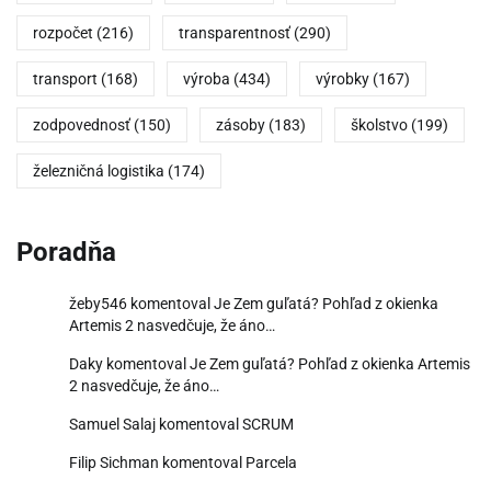
rozpočet
(216)
transparentnosť
(290)
transport
(168)
výroba
(434)
výrobky
(167)
zodpovednosť
(150)
zásoby
(183)
školstvo
(199)
železničná logistika
(174)
Poradňa
žeby546
komentoval
Je Zem guľatá? Pohľad z okienka
Artemis 2 nasvedčuje, že áno…
Daky
komentoval
Je Zem guľatá? Pohľad z okienka Artemis
2 nasvedčuje, že áno…
Samuel Salaj
komentoval
SCRUM
Filip Sichman
komentoval
Parcela