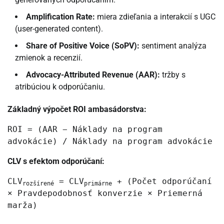
Amplification Rate:
miera zdieľania a interakcií s UGC
(user-generated content).
Share of Positive Voice (SoPV):
sentiment analýza
zmienok a recenzií.
Advocacy-Attributed Revenue (AAR):
tržby s
atribúciou k odporúčaniu.
Základný výpočet ROI ambasádorstva:
ROI = (AAR − Náklady na program
advokácie) / Náklady na program advokácie
CLV s efektom odporúčaní:
CLV
= CLV
+ (Počet odporúčaní
rozšírené
primárne
× Pravdepodobnosť konverzie × Priemerná
marža)