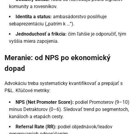
komunity a rovesníkov.
Identita a status:
ambasádorstvo posilňuje
sebaprezentáciu („patrím k …“).
Jednoduchosť a frikcia:
čím ľahšie je odporučiť, tým
vyššia miera zapojenia.
Meranie: od NPS po ekonomický
dopad
Advokáciu treba systematicky kvantifikovať a prepájať s
P&L. Kľúčové metriky:
NPS (Net Promoter Score):
podiel Promoterov (9–10)
mínus Detraktorov (0–6). Sledovať trend po segmentoch,
kanáloch a etapách cesty.
Referral Rate (RR):
podiel objednávok/leadov
generovaných odporúčaním.