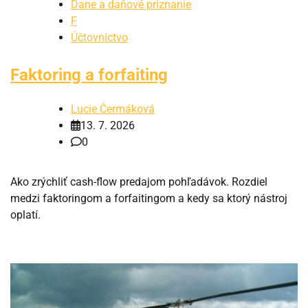
Dane a daňové priznanie
F
Účtovníctvo
Faktoring a forfaiting
Lucie Čermáková
13. 7. 2026
0
Ako zrýchliť cash-flow predajom pohľadávok. Rozdiel
medzi faktoringom a forfaitingom a kedy sa ktorý nástroj
oplatí.