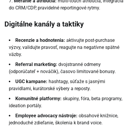
Meranie a atribúcia:
multi-touch atribúcia, integrácia
do CRM/CDP, pravidelné reportingové rytmy.
Digitálne kanály a taktiky
Recenzie a hodnotenia:
aktivujte post-purchase
výzvy, validujte pravosť, reagujte na negatívne spätné
väzby.
Referral marketing:
dvojstranné odmeny
(odporúčateľ + nováčik), časovo limitované bonusy.
UGC kampane:
hashtagy, súťaže s jasnými
pravidlami, kurátorské výbery a reposty.
Komunitné platformy:
skupiny, fóra, beta programy,
ideation portály.
Employee advocacy nástroje:
obsahové knižnice,
jednoduché zdieľanie, školenia k brand voice.