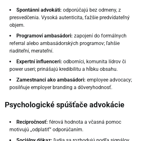
Spontánni advokáti:
odporúčajú bez odmeny, z
presvedčenia. Vysoká autenticita, ťažšie predvídateľný
objem.
Programoví ambasádori:
zapojení do formálnych
referral alebo ambasádorských programov; ľahšie
riaditeľní, merateľní.
Expertní influenceri:
odborníci, komunita lídrov či
power useri; prinášajú kredibilitu a hĺbku obsahu.
Zamestnanci ako ambasádori:
employee advocacy;
posilňuje employer branding a dôveryhodnosť.
Psychologické spúšťače advokácie
Recipročnosť:
férová hodnota a včasná pomoc
motivujú „odplatiť“ odporúčaním.
Sociálny dôkaz:
ľudia sa rozhodujú podľa signálov