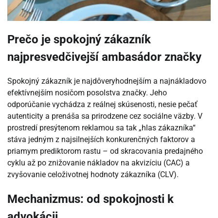
Prečo je spokojný zákazník
najpresvedčivejší ambasádor značky
Spokojný zákazník je najdôveryhodnejším a najnákladovo
efektívnejším nosičom posolstva značky. Jeho
odporúčanie vychádza z reálnej skúsenosti, nesie pečať
autenticity a prenáša sa prirodzene cez sociálne väzby. V
prostredí presýtenom reklamou sa tak „hlas zákazníka“
stáva jedným z najsilnejších konkurenčných faktorov a
priamym prediktorom rastu – od skracovania predajného
cyklu až po znižovanie nákladov na akvizíciu (CAC) a
zvyšovanie celoživotnej hodnoty zákazníka (CLV).
Mechanizmus: od spokojnosti k
advokácii