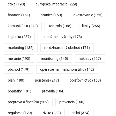
etika
(190)
európska integrácia
(229)
financie
(161)
hranice
(150)
investovanie
(123)
komunikácia
(278)
kontrola
(168)
limity
(266)
logistika
(237)
manažment výroby
(173)
marketing
(135)
medzinárodný obchod
(171)
meranie
(193)
monitoring
(145)
náklady
(227)
obchod
(179)
operácie na finančnom trhu
(142)
plán
(180)
poistenie
(217)
poisťovníctvo
(168)
poplatky
(181)
pravidlá
(184)
preprava a špedícia
(209)
prevencia
(160)
regulácia
(129)
riziko
(283)
riziká
(324)