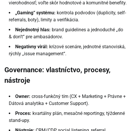
vierohodnosť; voľte skôr hodnotové a komunitné benefity.
„Gaming“ systému:
kontrola podvodov (duplicity, self-
referrals, boty), limity a verifikácia.
Nejednotný hlas:
brand guidelines a jednoduché „do
& don’t“ pre ambasádorov.
Negatívny virál:
krízové scenáre, jednotné stanoviská,
rýchly „issue management“.
Governance: vlastníctvo, procesy,
nástroje
Owner:
cross-funkčný tím (CX + Marketing + Právne +
Dátová analytika + Customer Support).
Proces:
kvartálny plán, mesačné reportingy, týždenné
stand-upy.
Nástroje:
CRM/CDP, social listening, referral