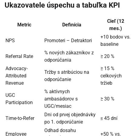
Ukazovatele úspechu a tabuľka KPI
Cieľ (12
Metric
Definícia
mes.)
+10 bodov vs.
NPS
Promoteri – Detraktori
baseline
% nových zákazníkov z
Referral Rate
≥ 20 %
odporúčania
Advocacy-
≥ 15 %
Tržby s atribúciou na
Attributed
celkových
odporúčanie
Revenue
tržieb
% aktívnych
UGC
ambasádorov s
≥ 30 %
Participation
UGC/mesiac
Dni od prvej objednávky
Time-to-Refer
≤ 45 dní
po 1. odporúčanie
Odhad dosahu
Employee
+50 % vs.