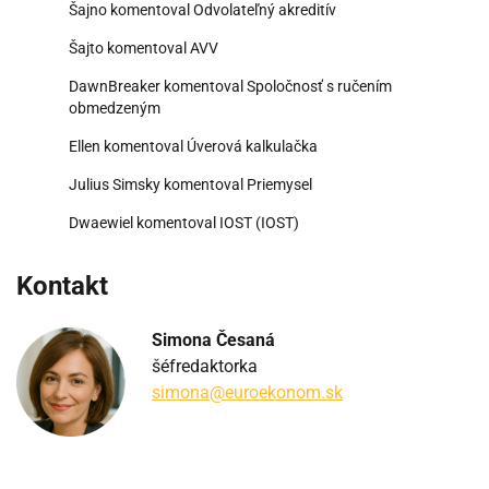
Šajno
komentoval
Odvolateľný akreditív
Šajto
komentoval
AVV
DawnBreaker
komentoval
Spoločnosť s ručením
obmedzeným
Ellen
komentoval
Úverová kalkulačka
Julius Simsky
komentoval
Priemysel
Dwaewiel
komentoval
IOST (IOST)
Kontakt
Simona Česaná
šéfredaktorka
simona@euroekonom.sk