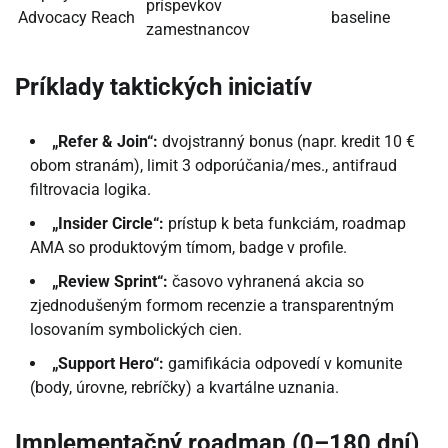
príspevkov
Advocacy Reach
baseline
zamestnancov
Príklady taktických iniciatív
„Refer & Join“:
dvojstranný bonus (napr. kredit 10 €
obom stranám), limit 3 odporúčania/mes., antifraud
filtrovacia logika.
„Insider Circle“:
prístup k beta funkciám, roadmap
AMA so produktovým tímom, badge v profile.
„Review Sprint“:
časovo vyhranená akcia so
zjednodušeným formom recenzie a transparentným
losovaním symbolických cien.
„Support Hero“:
gamifikácia odpovedí v komunite
(body, úrovne, rebríčky) a kvartálne uznania.
Implementačný roadmap (0–180 dní)