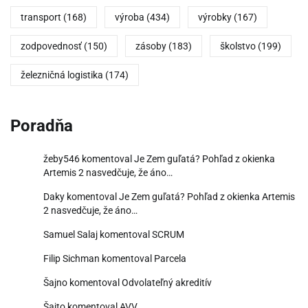
transport
(168)
výroba
(434)
výrobky
(167)
zodpovednosť
(150)
zásoby
(183)
školstvo
(199)
železničná logistika
(174)
Poradňa
žeby546
komentoval
Je Zem guľatá? Pohľad z okienka
Artemis 2 nasvedčuje, že áno…
Daky
komentoval
Je Zem guľatá? Pohľad z okienka Artemis
2 nasvedčuje, že áno…
Samuel Salaj
komentoval
SCRUM
Filip Sichman
komentoval
Parcela
Šajno
komentoval
Odvolateľný akreditív
Šajto
komentoval
AVV