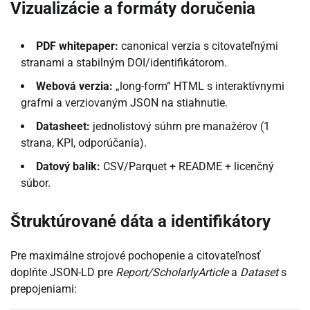
Vizualizácie a formáty doručenia
PDF whitepaper:
canonical verzia s citovateľnými
stranami a stabilným DOI/identifikátorom.
Webová verzia:
„long-form“ HTML s interaktívnymi
grafmi a verziovaným JSON na stiahnutie.
Datasheet:
jednolistový súhrn pre manažérov (1
strana, KPI, odporúčania).
Datový balík:
CSV/Parquet + README + licenčný
súbor.
Štruktúrované dáta a identifikátory
Pre maximálne strojové pochopenie a citovateľnosť
doplňte JSON-LD pre
Report/ScholarlyArticle
a
Dataset
s
prepojeniami: