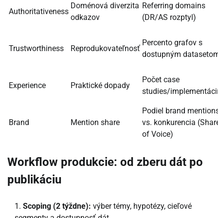
Doménová diverzita
Referring domains
Authoritativeness
odkazov
(DR/AS rozptyl)
Percento grafov s
Trustworthiness
Reprodukovateľnosť
dostupným dataseto
Počet case
Experience
Praktické dopady
studies/implementáci
Podiel brand mention
Brand
Mention share
vs. konkurencia (Shar
of Voice)
Workflow produkcie: od zberu dát po
publikáciu
Scoping (2 týždne):
výber témy, hypotézy, cieľové
segmenty a dostupnosť dát.