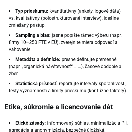
Typ prieskumu:
kvantitatívny (ankety, logové dáta)
vs. kvalitatívny (polostrukturované interview), ideálne
zmiešaný prístup.
Sampling a bias:
jasne popíšte rámec výberu (napr.
firmy 10–250 FTE v EÚ), zverejnite miera odpovedí a
váhovanie.
Metadáta a definície:
presne definujte premenné
(napr. „organická návštevnosť“ = …), časové obdobie a
zber.
Štatistická prísnosť:
reportujte intervaly spoľahlivosti,
testy významnosti a limity prieskumu (konfúzne faktory).
Etika, súkromie a licencovanie dát
Etické zásady:
informovaný súhlas, minimalizácia PII,
agregácia a anonymizácia, bezpečné úložiská.