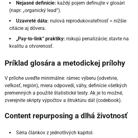
Nejasné definície:
každý pojem definujte v glosári
(napr. „organický lead“).
Uzavreté dáta:
nulová reprodukovateľnosť = nižšie
citácie aj dôvera.
„Pay-to-link“ praktiky:
riskujú penalizácie; stavte na
kvalitu a otvorenosť.
Príklad glosára a metodickej prílohy
V prílohe uveďte minimálne: rámec výberu (odvetvie,
veľkosť, región), miera odpovedí, váhy, definície všetkých
premenných a použité štatistické testy. Ak je to možné,
zverejnite skripty výpočtov a štruktúru dát (codebook).
Content repurposing a dlhá životnosť
Séria článkov z jednotlivých kapitol.