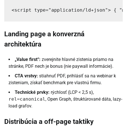
<script type="application/ld+json"> { "@
Landing page a konverzná
architektúra
„Value first“:
zverejnite hlavné zistenia priamo na
stránke, PDF nech je bonus (nie paywall informácie).
CTA vrstvy:
stiahnuť PDF, prihlásiť sa na webinar k
zisteniam, získať benchmark pre vlastnú firmu.
Technické prvky:
rýchlosť (LCP < 2,5 s),
rel=canonical
, Open Graph, štruktúrované dáta, lazy-
load grafov.
Distribúcia a off-page taktiky