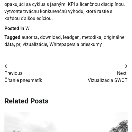
opakujúci sa cyklus s jasnými KPI a licenčnou disciplínou,
vytvoríte trvácnu konkurenčnú výhodu, ktorá rastie s
každou ďalšou edíciou.
Posted in
W
Tagged
autorita
,
download
,
leadgen
,
metodika
,
originálne
dáta
,
pr
,
vizualizácie
,
Whitepapers a prieskumy
Navigácia
Previous:
Next:
v
Čítanie pneumatík
Vizualizácia SWOT
článku
Related Posts