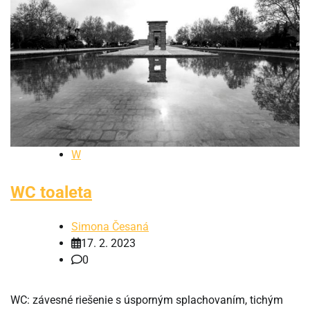
W
WC toaleta
Simona Česaná
17. 2. 2023
0
WC: závesné riešenie s úsporným splachovaním, tichým