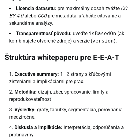
Licencia datasetu:
pre maximálny dosah zvážte
CC
BY 4.0
alebo
CC0
pre metadáta; uľahčíte citovanie a
sekundárne analýzy.
Transparentnosť pôvodu:
uveďte
isBasedOn
(ak
kombinujete otvorené zdroje) a verzie (
version
).
Štruktúra whitepaperu pre E-E-A-T
Executive summary:
1–2 strany s kľúčovými
zisteniami a implikáciami pre prax.
Metodika:
dizajn, zber, spracovanie, limity a
reprodukovateľnosť.
Výsledky:
grafy, tabuľky, segmentácia, porovnania
medziročne.
Diskusia a implikácie:
interpretácia, odporúčania a
protinávrhy.