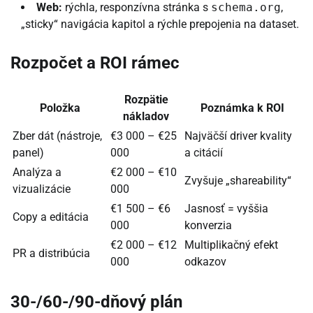
Web:
rýchla, responzívna stránka s
schema.org
,
„sticky“ navigácia kapitol a rýchle prepojenia na dataset.
Rozpočet a ROI rámec
Rozpätie
Položka
Poznámka k ROI
nákladov
Zber dát (nástroje,
€3 000 – €25
Najväčší driver kvality
panel)
000
a citácií
Analýza a
€2 000 – €10
Zvyšuje „shareability“
vizualizácie
000
€1 500 – €6
Jasnosť = vyššia
Copy a editácia
000
konverzia
€2 000 – €12
Multiplikačný efekt
PR a distribúcia
000
odkazov
30-/60-/90-dňový plán