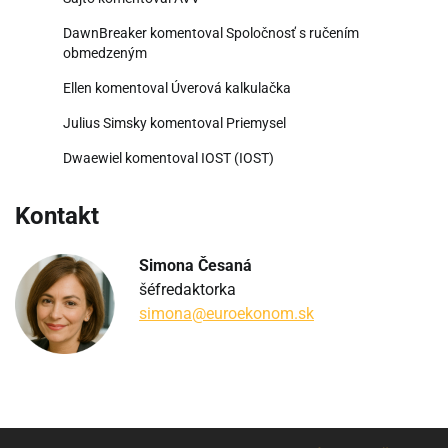
DawnBreaker
komentoval
Spoločnosť s ručením
obmedzeným
Ellen
komentoval
Úverová kalkulačka
Julius Simsky
komentoval
Priemysel
Dwaewiel
komentoval
IOST (IOST)
Kontakt
Simona Česaná
šéfredaktorka
simona@euroekonom.sk