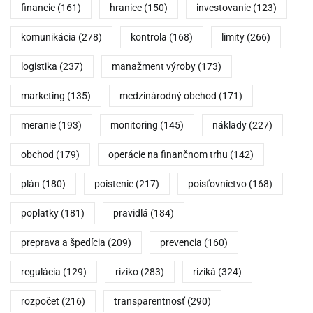
financie
(161)
hranice
(150)
investovanie
(123)
komunikácia
(278)
kontrola
(168)
limity
(266)
logistika
(237)
manažment výroby
(173)
marketing
(135)
medzinárodný obchod
(171)
meranie
(193)
monitoring
(145)
náklady
(227)
obchod
(179)
operácie na finančnom trhu
(142)
plán
(180)
poistenie
(217)
poisťovníctvo
(168)
poplatky
(181)
pravidlá
(184)
preprava a špedícia
(209)
prevencia
(160)
regulácia
(129)
riziko
(283)
riziká
(324)
rozpočet
(216)
transparentnosť
(290)