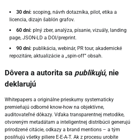
30 dní:
scoping, návrh dotazníka, pilot, etika a
licencia, dizajn šablón grafov.
60 dní:
plný zber, analýza, písanie, vizuály, landing
page, JSON-LD a DOI/preprint.
90 dní:
publikácia, webinár, PR tour, akademické
repozitáre, aktualizácie a „spin-off“ obsah.
Dôvera a autorita sa
publikujú
, nie
deklarujú
Whitepapers a originálne prieskumy systematicky
premieňajú odborné know-how na objektívne,
auditovateľné dôkazy. Vďaka transparentnej metodike,
otvoreným metadátam a inteligentnej distribúcii generujú
prirodzené citácie, odkazy a brand mentions – a tým
posilňujú všetky piliere E-E-A-T. Ak z procesu urobíte