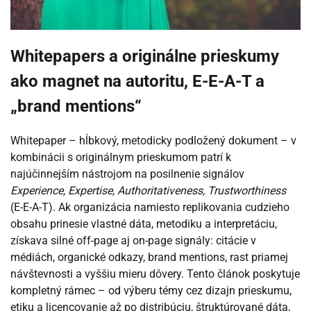
Whitepapers a originálne prieskumy
ako magnet na autoritu, E-E-A-T a
„brand mentions“
Whitepaper – hĺbkový, metodicky podložený dokument – v
kombinácii s originálnym prieskumom patrí k
najúčinnejším nástrojom na posilnenie signálov
Experience, Expertise, Authoritativeness, Trustworthiness
(E-E-A-T). Ak organizácia namiesto replikovania cudzieho
obsahu prinesie vlastné dáta, metodiku a interpretáciu,
získava silné off-page aj on-page signály: citácie v
médiách, organické odkazy, brand mentions, rast priamej
návštevnosti a vyššiu mieru dôvery. Tento článok poskytuje
kompletný rámec – od výberu témy cez dizajn prieskumu,
etiku a licencovanie až po distribúciu, štruktúrované dáta,