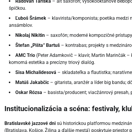
Radovan Tariška
– alt saxofón; vysokooktánové bebopov
špičkou.
Ľuboš Šrámek
– klavirista/komponista; poetika medz
ansámblov.
Nikolaj Nikitin
– saxofón; moderné kompozičné prístupy, 
Štefan „Pišta“ Bartuš
– kontrabas; projekty s medzinár
AMC Trio
(Peter Adamkovič – klavír, Martin Marinčák – k
komorná estetika a precízny triový dialóg.
Sisa Michalidesová
– skladateľka a flautistka; naratívn
Matúš Jakabčic
– gitarista, aranžér a líder big bandu; d
Oskar Rózsa
– basista/producent; viacžánrový presah, p
Institucionalizácia a scéna: festivaly, kl
Bratislavské jazzové dni
sú historickou platformou medzináro
(Bratislava, Košice, Žilina a ďalšie mestá) poskytuje priesto