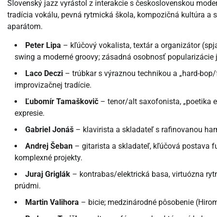
Slovenský jazz vyrástol z interakcie s československou mode
tradícia vokálu, pevná rytmická škola, kompozičná kultúra 
aparátom.
Peter Lipa
– kľúčový vokalista, textár a organizátor (spj
swing a moderné groovy; zásadná osobnosť popularizácie 
Laco Deczi
– trúbkar s výraznou technikou a „hard-bop/fu
improvizačnej tradície.
Ľubomír Tamaškovič
– tenor/alt saxofonista, „poetika 
expresie.
Gabriel Jonáš
– klavirista a skladateľ s rafinovanou ha
Andrej Šeban
– gitarista a skladateľ, kľúčová postava 
komplexné projekty.
Juraj Griglák
– kontrabas/elektrická basa, virtuózna ry
prúdmi.
Martin Valihora
– bicie; medzinárodné pôsobenie (Hirom