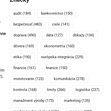
audit
(184)
bankovníctvo
(150)
n
bezpečnosť
(483)
ciele
(141)
nne
doprava
(490)
dáta
(127)
dôkazy
(134)
dôvera
(169)
ekonometria
(160)
etika
(190)
európska integrácia
(229)
financie
(161)
hranice
(150)
ným
z),
investovanie
(123)
komunikácia
(278)
á
kontrola
(168)
limity
(266)
logistika
(237)
manažment výroby
(173)
marketing
(135)