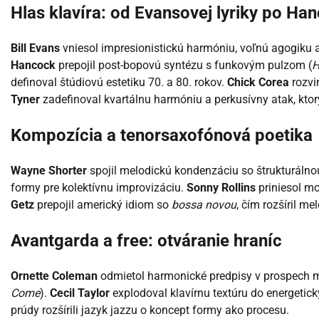
Hlas klavíra: od Evansovej lyriky po Ha
Bill Evans
vniesol impresionistickú harmóniu, voľnú agogiku a
Hancock
prepojil post-bopovú syntézu s funkovým pulzom (
H
definoval štúdiovú estetiku 70. a 80. rokov.
Chick Corea
rozvi
Tyner
zadefinoval kvartálnu harmóniu a perkusívny atak, kto
Kompozícia a tenorsaxofónová poetika
Wayne Shorter
spojil melodickú kondenzáciu so štrukturálnou 
formy pre kolektívnu improvizáciu.
Sonny Rollins
priniesol mo
Getz
prepojil americký idiom so
bossa novou
, čím rozšíril me
Avantgarda a free: otváranie hraníc
Ornette Coleman
odmietol harmonické predpisy v prospech mel
Come
).
Cecil Taylor
explodoval klavírnu textúru do energetick
prúdy rozšírili jazyk jazzu o koncept formy ako procesu.