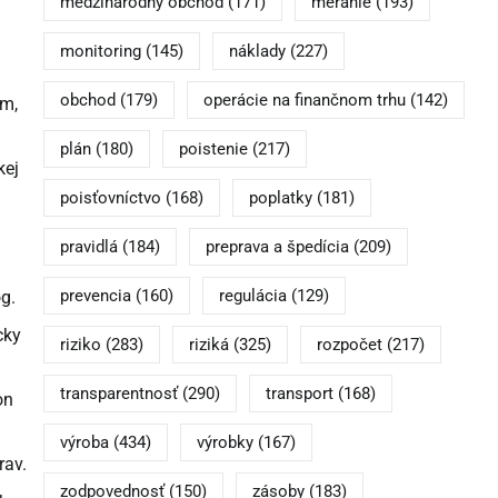
medzinárodný obchod
(171)
meranie
(193)
monitoring
(145)
náklady
(227)
obchod
(179)
operácie na finančnom trhu
(142)
om,
plán
(180)
poistenie
(217)
kej
poisťovníctvo
(168)
poplatky
(181)
pravidlá
(184)
preprava a špedícia
(209)
prevencia
(160)
regulácia
(129)
g.
cky
riziko
(283)
riziká
(325)
rozpočet
(217)
transparentnosť
(290)
transport
(168)
on
výroba
(434)
výrobky
(167)
rav.
zodpovednosť
(150)
zásoby
(183)