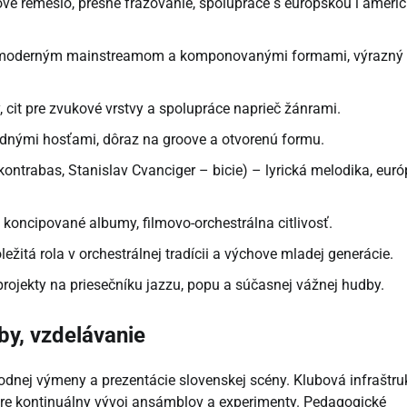
é remeslo, presné frázovanie, spolupráce s európskou i ameri
i moderným mainstreamom a komponovanými formami, výrazný l
cit pre zvukové vrstvy a spolupráce naprieč žánrami.
odnými hosťami, dôraz na groove a otvorenú formu.
ontrabas, Stanislav Cvanciger – bicie) – lyrická melodika, eur
e koncipované albumy, filmovo-orchestrálna citlivosť.
ôležitá rola v orchestrálnej tradícii a výchove mladej generácie.
rojekty na priesečníku jazzu, popu a súčasnej vážnej hudby.
uby, vzdelávanie
dnej výmeny a prezentácie slovenskej scény. Klubová infraštru
r pre kontinuálny vývoj ansámblov a experimenty. Pedagogické