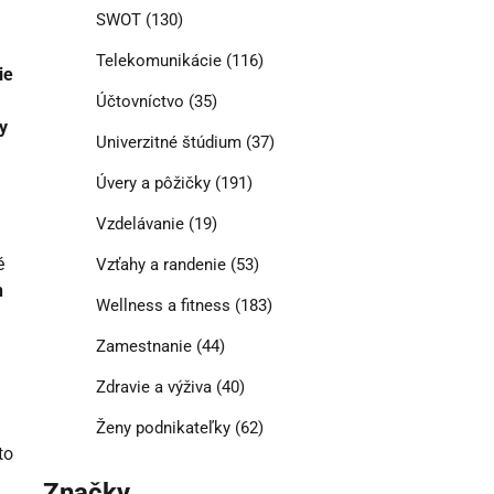
SWOT
(130)
Telekomunikácie
(116)
ie
Účtovníctvo
(35)
y
Univerzitné štúdium
(37)
Úvery a pôžičky
(191)
Vzdelávanie
(19)
é
Vzťahy a randenie
(53)
n
Wellness a fitness
(183)
Zamestnanie
(44)
Zdravie a výživa
(40)
Ženy podnikateľky
(62)
to
Značky