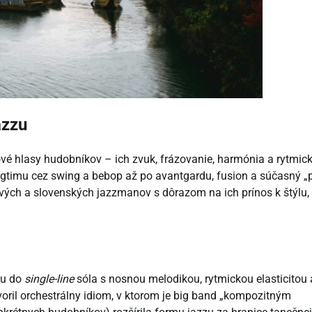
azzu
lové hlasy hudobníkov – ich zvuk, frázovanie, harmónia a rytmic
gtimu cez swing a bebop až po avantgardu, fusion a súčasný „p
vých a slovenských jazzmanov s dôrazom na ich prínos k štýlu,
zu do
single-line
sóla s nosnou melodikou, rytmickou elasticitou 
oril orchestrálny idiom, v ktorom je big band „kompozitným