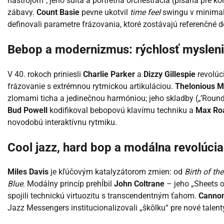
nástrojom“; jeho suita a portrétna orchestrácia (písaná pre k
zábavy.
Count Basie
pevne ukotvil
time feel
swingu v minimali
definovali parametre frázovania, ktoré zostávajú referenčné 
Bebop a modernizmus: rýchlosť mysleni
V 40. rokoch priniesli
Charlie Parker
a
Dizzy Gillespie
revolúc
frázovanie s extrémnou rytmickou artikuláciou.
Thelonious 
zlomami ticha a jedinečnou harmóniou; jeho skladby („’Round
Bud Powell
kodifikoval bebopovú klavírnu techniku a
Max Ro
novodobú interaktívnu rytmiku.
Cool jazz, hard bop a modálna revolúcia
Miles Davis
je kľúčovým katalyzátorom zmien: od
Birth of th
Blue
. Modálny princíp prehĺbil
John Coltrane
– jeho „Sheets o
spojili technickú virtuozitu s transcendentným ťahom.
Cannon
Jazz Messengers institucionalizovali „škôlku“ pre nové talent