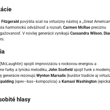
zácie
a Fitzgerald
povýšila scat na virtuózny nástroj a „Great America
sla harmonickú odvážnosť a rozsah,
Carmen McRae
precíznu
ngažovanosť. V novšej generácii vynikajú
Cassandra Wilson
,
Dia
mi.
ia
(McLaughlin) spojili improvizáciu s rockovou energiou a
lne farby a lyrickú melodiku,
John Scofield
spojil funk s moder
ej generácie rezonujú
Wynton Marsalis
(kurátor tradície aj virtuó
Spalding
(spev–bas–kompozícia) a
Kamasi Washington
(epick
sobité hlasy