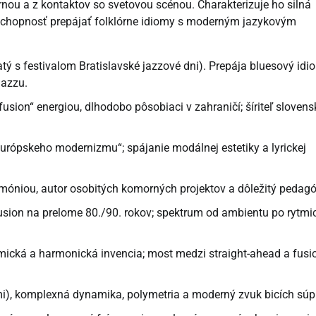
rnou a z kontaktov so svetovou scénou. Charakterizuje ho silná
a schopnosť prepájať folklórne idiomy s moderným jazykovým
atý s festivalom Bratislavské jazzové dni). Prepája bluesový idi
jazzu.
sion“ energiou, dlhodobo pôsobiaci v zahraničí; šíriteľ slovens
európskeho modernizmu“; spájanie modálnej estetiky a lyrickej
rmóniou, autor osobitých komorných projektov a dôležitý pedagó
fusion na prelome 80./90. rokov; spektrum od ambientu po rytmi
tmická a harmonická invencia; most medzi straight-ahead a fusi
i), komplexná dynamika, polymetria a moderný zvuk bicích súp