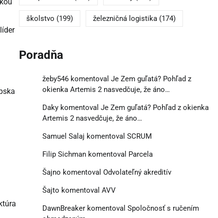
ckou
školstvo
(199)
železničná logistika
(174)
íder
Poradňa
žeby546
komentoval
Je Zem guľatá? Pohľad z
okienka Artemis 2 nasvedčuje, že áno…
ópska
Daky
komentoval
Je Zem guľatá? Pohľad z okienka
Artemis 2 nasvedčuje, že áno…
Samuel Salaj
komentoval
SCRUM
Filip Sichman
komentoval
Parcela
Šajno
komentoval
Odvolateľný akreditív
Šajto
komentoval
AVV
ktúra
DawnBreaker
komentoval
Spoločnosť s ručením