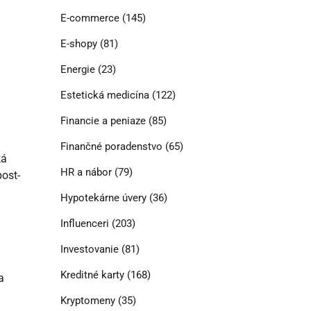
E-commerce
(145)
E-shopy
(81)
Energie
(23)
Estetická medicína
(122)
Financie a peniaze
(85)
Finančné poradenstvo
(65)
ká
HR a nábor
(79)
ost-
Hypotekárne úvery
(36)
Influenceri
(203)
Investovanie
(81)
Kreditné karty
(168)
a
Kryptomeny
(35)