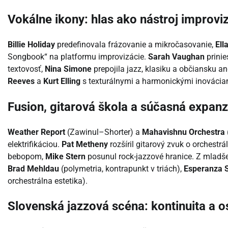
Vokálne ikony: hlas ako nástroj improvi
Billie Holiday
predefinovala frázovanie a mikročasovanie,
Ell
Songbook“ na platformu improvizácie.
Sarah Vaughan
prinie
textovosť,
Nina Simone
prepojila jazz, klasiku a občiansku a
Reeves
a
Kurt Elling
s texturálnymi a harmonickými inovácia
Fusion, gitarová škola a súčasná expanz
Weather Report
(Zawinul–Shorter) a
Mahavishnu Orchestra
elektrifikáciou.
Pat Metheny
rozšíril gitarový zvuk o orchestrá
bebopom,
Mike Stern
posunul rock-jazzové hranice. Z mladš
Brad Mehldau
(polymetria, kontrapunkt v triách),
Esperanza 
orchestrálna estetika).
Slovenská jazzová scéna: kontinuita a o