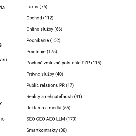
Luxus
(76)
via
Obchod
(112)
Online služby
(66)
Podnikanie
(152)
é
Poistenie
(175)
áru.
Povinné zmluvné poistenie PZP
(115)
Právne služby
(40)
Public relations PR
(17)
Reality a nehnuteľnosti
(41)
f
Reklama a médiá
(55)
ho
SEO GEO AEO LLM
(173)
Smartkontrakty
(38)