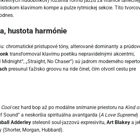
onkrétnych hudobníkov) rozšírila formu jazzu za hranice tanečnej
stickom klavírnom kompe a pulze rytmickej sekcie. Títo tvorco
dodnes.
a, hustota harmónie
iu: chromatické prístupové tóny, alterované dominanty a prúdov
Monk
transformoval klavírnu poetiku nepravidelnými akcentmi,
 Midnight“, „Straight, No Chaser“) sú jadrom moderného reperto
ach
presunul ťažisko groovu na ride činel, čím otvoril cestu pre
e Cool
cez hard bop až po modálne snímanie priestoru na
Kind o
f Sound“ a neskoršia spirituálna avantgarda (
A Love Supreme
)
ball Adderley
stelesnil soul-jazzovú expresivitu,
Art Blakey
a je
y (Shorter, Morgan, Hubbard).