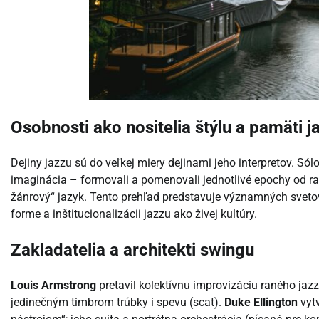
Osobnosti ako nositelia štýlu a pamäti j
Dejiny jazzu sú do veľkej miery dejinami jeho interpretov. Só
imaginácia – formovali a pomenovali jednotlivé epochy od ra
žánrový“ jazyk. Tento prehľad predstavuje významných sveto
forme a inštitucionalizácii jazzu ako živej kultúry.
Zakladatelia a architekti swingu
Louis Armstrong
pretavil kolektívnu improvizáciu raného jaz
jedinečným timbrom trúbky i spevu (scat).
Duke Ellington
vytv