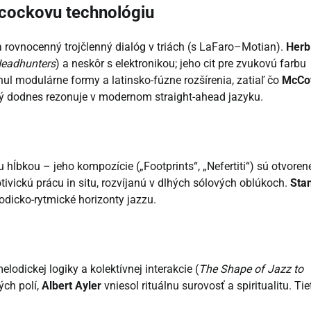
ncockovu technológiu
 rovnocenný trojčlenný dialóg v triách (s LaFaro–Motian).
Herb
eadhunters
) a neskôr s elektronikou; jeho cit pre zvukovú farbu
nul modulárne formy a latinsko-fúzne rozšírenia, zatiaľ čo
McCo
rý dodnes rezonuje v modernom straight-ahead jazyku.
hĺbkou – jeho kompozície („Footprints“, „Nefertiti“) sú otvoren
tivickú prácu in situ, rozvíjanú v dlhých sólových oblúkoch.
Sta
lodicko-rytmické horizonty jazzu.
odickej logiky a kolektívnej interakcie (
The Shape of Jazz to
ých polí,
Albert Ayler
vniesol rituálnu surovosť a spiritualitu. Tie