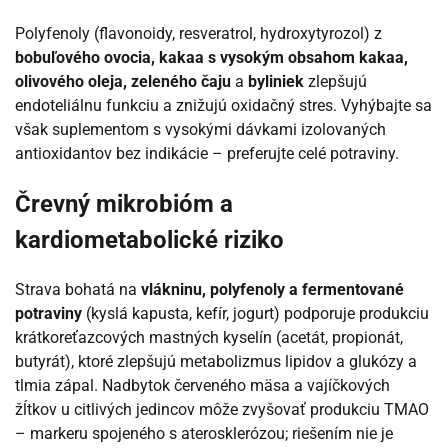
Polyfenoly (flavonoidy, resveratrol, hydroxytyrozol) z
bobuľového ovocia, kakaa s vysokým obsahom kakaa,
olivového oleja, zeleného čaju
a
byliniek
zlepšujú
endoteliálnu funkciu a znižujú oxidačný stres. Vyhýbajte sa
však suplementom s vysokými dávkami izolovaných
antioxidantov bez indikácie – preferujte celé potraviny.
Črevný mikrobióm a
kardiometabolické riziko
Strava bohatá na
vlákninu, polyfenoly a fermentované
potraviny
(kyslá kapusta, kefír, jogurt) podporuje produkciu
krátkoreťazcových mastných kyselín (acetát, propionát,
butyrát), ktoré zlepšujú metabolizmus lipidov a glukózy a
tlmia zápal. Nadbytok červeného mäsa a vajíčkových
žĺtkov u citlivých jedincov môže zvyšovať produkciu TMAO
– markeru spojeného s aterosklerózou; riešením nie je