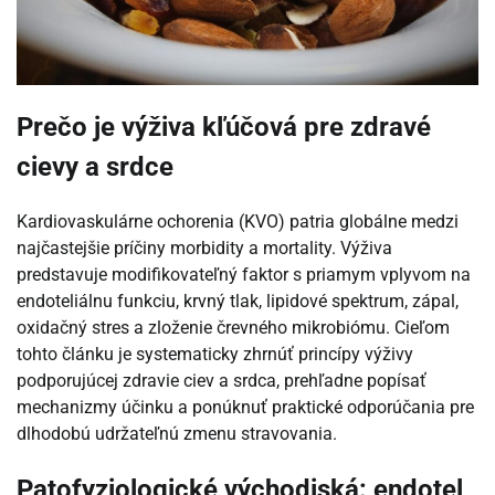
Prečo je výživa kľúčová pre zdravé
cievy a srdce
Kardiovaskulárne ochorenia (KVO) patria globálne medzi
najčastejšie príčiny morbidity a mortality. Výživa
predstavuje modifikovateľný faktor s priamym vplyvom na
endoteliálnu funkciu, krvný tlak, lipidové spektrum, zápal,
oxidačný stres a zloženie črevného mikrobiómu. Cieľom
tohto článku je systematicky zhrnúť princípy výživy
podporujúcej zdravie ciev a srdca, prehľadne popísať
mechanizmy účinku a ponúknuť praktické odporúčania pre
dlhodobú udržateľnú zmenu stravovania.
Patofyziologické východiská: endotel,