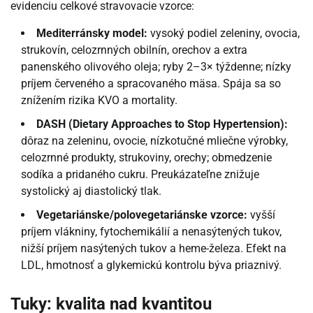
evidenciu celkové stravovacie vzorce:
Mediterránsky model:
vysoký podiel zeleniny, ovocia,
strukovín, celozrnných obilnín, orechov a extra
panenského olivového oleja; ryby 2–3× týždenne; nízky
príjem červeného a spracovaného mäsa. Spája sa so
znížením rizika KVO a mortality.
DASH (Dietary Approaches to Stop Hypertension):
dôraz na zeleninu, ovocie, nízkotučné mliečne výrobky,
celozrnné produkty, strukoviny, orechy; obmedzenie
sodíka a pridaného cukru. Preukázateľne znižuje
systolický aj diastolický tlak.
Vegetariánske/polovegetariánske vzorce:
vyšší
príjem vlákniny, fytochemikálií a nenasýtených tukov,
nižší príjem nasýtených tukov a heme-železa. Efekt na
LDL, hmotnosť a glykemickú kontrolu býva priaznivý.
Tuky: kvalita nad kvantitou