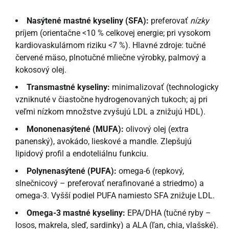
Nasýtené mastné kyseliny (SFA):
preferovať
nízky
príjem (orientačne <10 % celkovej energie; pri vysokom
kardiovaskulárnom riziku <7 %). Hlavné zdroje: tučné
červené mäso, plnotučné mliečne výrobky, palmový a
kokosový olej.
Transmastné kyseliny:
minimalizovať (technologicky
vzniknuté v čiastočne hydrogenovaných tukoch; aj pri
veľmi nízkom množstve zvyšujú LDL a znižujú HDL).
Mononenasýtené (MUFA):
olivový olej (extra
panenský), avokádo, lieskové a mandle. Zlepšujú
lipidový profil a endoteliálnu funkciu.
Polynenasýtené (PUFA):
omega-6 (repkový,
slnečnicový – preferovať nerafinované a striedmo) a
omega-3. Vyšší podiel PUFA namiesto SFA znižuje LDL.
Omega-3 mastné kyseliny:
EPA/DHA (tučné ryby –
losos, makrela, sleď, sardinky) a ALA (ľan, chia, vlašské).