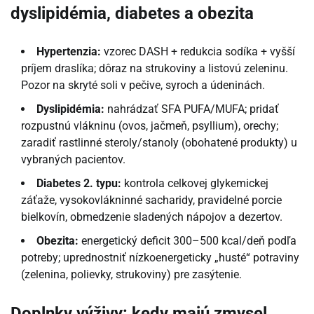
dyslipidémia, diabetes a obezita
Hypertenzia:
vzorec DASH + redukcia sodíka + vyšší
príjem draslíka; dôraz na strukoviny a listovú zeleninu.
Pozor na skryté soli v pečive, syroch a údeninách.
Dyslipidémia:
nahrádzať SFA PUFA/MUFA; pridať
rozpustnú vlákninu (ovos, jačmeň, psyllium), orechy;
zaradiť rastlinné steroly/stanoly (obohatené produkty) u
vybraných pacientov.
Diabetes 2. typu:
kontrola celkovej glykemickej
záťaže, vysokovlákninné sacharidy, pravidelné porcie
bielkovín, obmedzenie sladených nápojov a dezertov.
Obezita:
energetický deficit 300–500 kcal/deň podľa
potreby; uprednostniť nízkoenergeticky „husté“ potraviny
(zelenina, polievky, strukoviny) pre zasýtenie.
Doplnky výživy: kedy majú zmysel