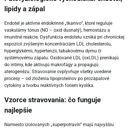
lipidy a zápal
Endotel je aktívne endokrinné „tkanivo“, ktoré reguluje
vaskulárny tonus (NO – oxid dusnatý), hemostázu a
imunitné reakcie. Dysfunkcia endotelu vzniká pri chronickej
expozícii zvýšeným koncentráciám LDL cholesterolu,
hyperglykémii, hypertenzii, tabakovému dymu či
systémovému zápalu. Oxidované LDL (oxLDL) prenikajú
do intimy, kde aktivujú makrofágy a propagujú
aterogenézu. Stravovanie ovplyvňuje všetky uvedené
procesy – od zloženia lipoproteínov po prozápalové
cytokíny a tvorbu reaktívnych foriem kyslíka.
Vzorce stravovania: čo funguje
najlepšie
Namiesto izolovaných „superpotravín“ majú najvyššiu