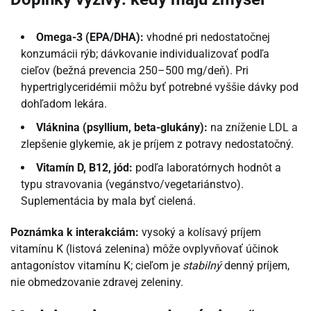
Omega-3 (EPA/DHA):
vhodné pri nedostatočnej
konzumácii rýb; dávkovanie individualizovať podľa
cieľov (bežná prevencia 250–500 mg/deň). Pri
hypertriglyceridémii môžu byť potrebné vyššie dávky pod
dohľadom lekára.
Vláknina (psyllium, beta-glukány):
na zníženie LDL a
zlepšenie glykemie, ak je príjem z potravy nedostatočný.
Vitamín D, B12, jód:
podľa laboratórnych hodnôt a
typu stravovania (vegánstvo/vegetariánstvo).
Suplementácia by mala byť cielená.
Poznámka k interakciám:
vysoký a kolísavý príjem
vitamínu K (listová zelenina) môže ovplyvňovať účinok
antagonístov vitamínu K; cieľom je
stabilný
denný príjem,
nie obmedzovanie zdravej zeleniny.