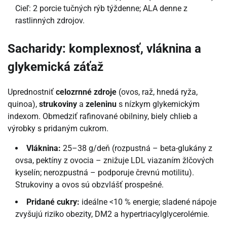
Cieľ: 2 porcie tučných rýb týždenne; ALA denne z
rastlinných zdrojov.
Sacharidy: komplexnosť, vláknina a
glykemická záťaž
Uprednostniť
celozrnné zdroje
(ovos, raž, hnedá ryža,
quinoa),
strukoviny
a
zeleninu
s nízkym glykemickým
indexom. Obmedziť rafinované obilniny, biely chlieb a
výrobky s pridaným cukrom.
Vláknina:
25–38 g/deň (rozpustná – beta-glukány z
ovsa, pektíny z ovocia – znižuje LDL viazaním žlčových
kyselín; nerozpustná – podporuje črevnú motilitu).
Strukoviny a ovos sú obzvlášť prospešné.
Pridané cukry:
ideálne <10 % energie; sladené nápoje
zvyšujú riziko obezity, DM2 a hypertriacylglycerolémie.