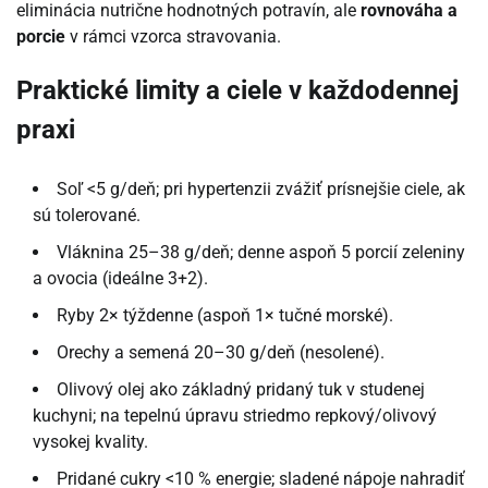
eliminácia nutrične hodnotných potravín, ale
rovnováha a
porcie
v rámci vzorca stravovania.
Praktické limity a ciele v každodennej
praxi
Soľ <5 g/deň; pri hypertenzii zvážiť prísnejšie ciele, ak
sú tolerované.
Vláknina 25–38 g/deň; denne aspoň 5 porcií zeleniny
a ovocia (ideálne 3+2).
Ryby 2× týždenne (aspoň 1× tučné morské).
Orechy a semená 20–30 g/deň (nesolené).
Olivový olej ako základný pridaný tuk v studenej
kuchyni; na tepelnú úpravu striedmo repkový/olivový
vysokej kvality.
Pridané cukry <10 % energie; sladené nápoje nahradiť