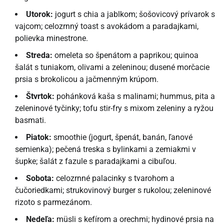
Utorok:
jogurt s chia a jablkom; šošovicový prívarok s
vajcom; celozrnný toast s avokádom a paradajkami,
polievka minestrone.
Streda:
omeleta so špenátom a paprikou; quinoa
šalát s tuniakom, olivami a zeleninou; dusené morčacie
prsia s brokolicou a jačmenným krúpom.
Štvrtok:
pohánková kaša s malinami; hummus, pita a
zeleninové tyčinky; tofu stir-fry s mixom zeleniny a ryžou
basmati.
Piatok:
smoothie (jogurt, špenát, banán, ľanové
semienka); pečená treska s bylinkami a zemiakmi v
šupke; šalát z fazule s paradajkami a cibuľou.
Sobota:
celozrnné palacinky s tvarohom a
čučoriedkami; strukovinový burger s rukolou; zeleninové
rizoto s parmezánom.
Nedeľa:
müsli s kefírom a orechmi; hydinové prsia na