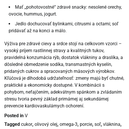
Mať „pohotovostné“ zdravé snacky: nesolené orechy,
ovocie, hummus, jogurt.
Jedlo dochucovať bylinkami, citrusmi a octami; soľ
pridávať až na konci a málo.
Výživa pre zdravé cievy a srdce stojí na celkovom vzorci –
vysoký príjem rastlinnej stravy a kvalitných tukov,
pravidelná konzumácia rýb, dostatok vlákniny a draslíka, a
dôsledné obmedzenie sodíka, transmastných kyselín,
pridaných cukrov a spracovaných mäsových výrobkov.
Kľúčová je dlhodobá udržateľnosť: zmeny majú byť chutné,
praktické a ekonomicky dostupné. V kombinácii s
pohybom, nefajčením, adekvátnym spánkom a zvládaním
stresu tvoria pevný základ primárnej aj sekundárnej
prevencie kardiovaskulárnych ochorení.
Posted in
V
Tagged
cukor
,
olivový olej
,
omega-3
,
porcie
,
soľ
,
vláknina
,