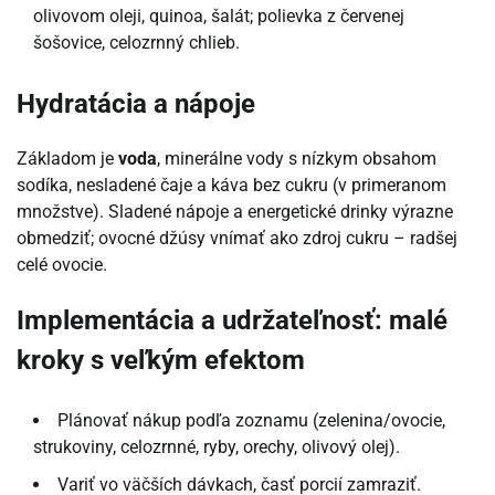
olivovom oleji, quinoa, šalát; polievka z červenej
šošovice, celozrnný chlieb.
Hydratácia a nápoje
Základom je
voda
, minerálne vody s nízkym obsahom
sodíka, nesladené čaje a káva bez cukru (v primeranom
množstve). Sladené nápoje a energetické drinky výrazne
obmedziť; ovocné džúsy vnímať ako zdroj cukru – radšej
celé ovocie.
Implementácia a udržateľnosť: malé
kroky s veľkým efektom
Plánovať nákup podľa zoznamu (zelenina/ovocie,
strukoviny, celozrnné, ryby, orechy, olivový olej).
Variť vo väčších dávkach, časť porcií zamraziť.