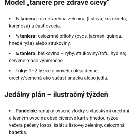
Model „taniere pre zdravé cievy“
½ taniera:
rôznofarebná zelenina (listová, krížokvetá,
koreňová) a časť ovocia.
¼ taniera:
celozrnné prílohy (ovos, jačmeň, quinoa,
hnedá ryža) alebo strukoviny.
¼ taniera:
bielkovina – ryby, strukoviny/tofu, hydina;
červené mäso výnimočne.
Tuky:
1–2 lyžice olivového oleja denne;
orechy/semená ako súčasť snacku alebo jedla.
Jedálny plán – ilustračný týždeň
Pondelok:
raňajky ovsené vločky s vlašskými orechmi
a lesným ovocím; obed cícerové kari s hnedou ryžou;
večera pečený losos, šalát z listovej zeleniny, celozrnná
bagetka.