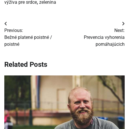
výživa pre srdce
,
zelenina
Navigácia
Previous:
Next:
v
Bežné platené poistné /
Prevencia vyhorenia
poistné
pomáhajúcich
článku
Related Posts