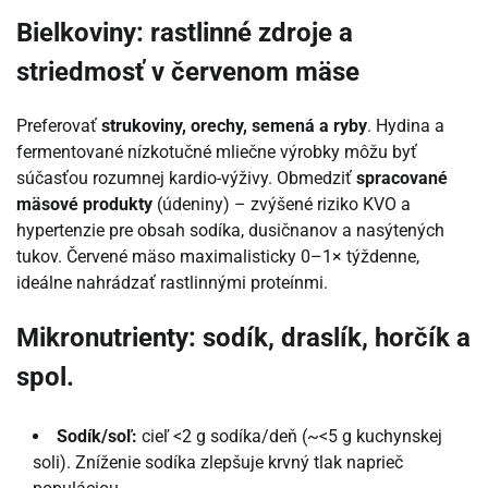
Bielkoviny: rastlinné zdroje a
striedmosť v červenom mäse
Preferovať
strukoviny, orechy, semená a ryby
. Hydina a
fermentované nízkotučné mliečne výrobky môžu byť
súčasťou rozumnej kardio-výživy. Obmedziť
spracované
mäsové produkty
(údeniny) – zvýšené riziko KVO a
hypertenzie pre obsah sodíka, dusičnanov a nasýtených
tukov. Červené mäso maximalisticky 0–1× týždenne,
ideálne nahrádzať rastlinnými proteínmi.
Mikronutrienty: sodík, draslík, horčík a
spol.
Sodík/soľ:
cieľ <2 g sodíka/deň (~<5 g kuchynskej
soli). Zníženie sodíka zlepšuje krvný tlak naprieč