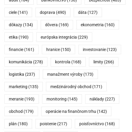
ciele
(141)
doprava
(490)
dáta
(127)
dôkazy
(134)
dôvera
(169)
ekonometria
(160)
etika
(190)
európska integrácia
(229)
financie
(161)
hranice
(150)
investovanie
(123)
komunikácia
(278)
kontrola
(168)
limity
(266)
logistika
(237)
manažment výroby
(173)
marketing
(135)
medzinárodný obchod
(171)
meranie
(193)
monitoring
(145)
náklady
(227)
obchod
(179)
operácie na finančnom trhu
(142)
plán
(180)
poistenie
(217)
poisťovníctvo
(168)