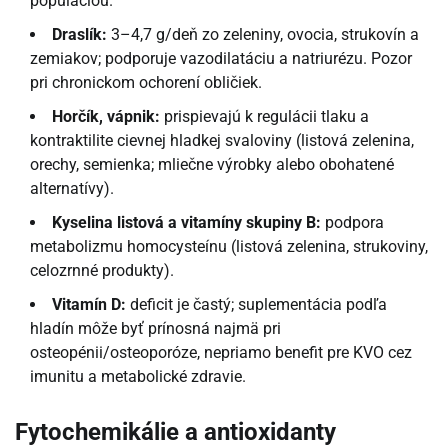
populáciou.
Draslík:
3–4,7 g/deň zo zeleniny, ovocia, strukovín a
zemiakov; podporuje vazodilatáciu a natriurézu. Pozor
pri chronickom ochorení obličiek.
Horčík, vápnik:
prispievajú k regulácii tlaku a
kontraktilite cievnej hladkej svaloviny (listová zelenina,
orechy, semienka; mliečne výrobky alebo obohatené
alternatívy).
Kyselina listová a vitamíny skupiny B:
podpora
metabolizmu homocysteínu (listová zelenina, strukoviny,
celozrnné produkty).
Vitamín D:
deficit je častý; suplementácia podľa
hladín môže byť prínosná najmä pri
osteopénii/osteoporóze, nepriamo benefit pre KVO cez
imunitu a metabolické zdravie.
Fytochemikálie a antioxidanty