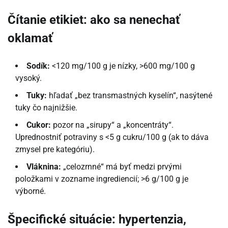
Čítanie etikiet: ako sa nenechať
oklamať
Sodík:
<120 mg/100 g je nízky, >600 mg/100 g
vysoký.
Tuky:
hľadať „bez transmastných kyselín“, nasýtené
tuky čo najnižšie.
Cukor:
pozor na „sirupy“ a „koncentráty“.
Uprednostniť potraviny s <5 g cukru/100 g (ak to dáva
zmysel pre kategóriu).
Vláknina:
„celozrnné“ má byť medzi prvými
položkami v zozname ingrediencií; >6 g/100 g je
výborné.
Špecifické situácie: hypertenzia,