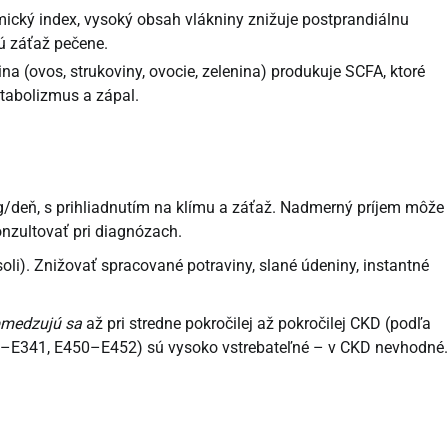
mický index, vysoký obsah vlákniny znižuje postprandiálnu
ú záťaž pečene.
a (ovos, strukoviny, ovocie, zelenina) produkuje SCFA, ktoré
abolizmus a zápal.
/deň, s prihliadnutím na klímu a záťaž. Nadmerný príjem môže
onzultovať pri diagnózach.
oli). Znižovať spracované potraviny, slané údeniny, instantné
medzujú sa
až pri stredne pokročilej až pokročilej CKD (podľa
338–E341, E450–E452) sú vysoko vstrebateľné – v CKD nevhodné.