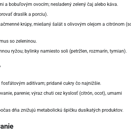
i a bobuľovým ovocím; nesladený zelený čaj alebo káva.
ovať draslík a porciu).
jačmenné krúpy, miešaný šalát s olivovým olejom a citrónom (s
mmus so zeleninou.
nou ryžou; bylinky namiesto soli (petržlen, rozmarín, tymian).
y
fosfátovým aditívam; pridané cukry čo najnižšie.
ovanie, parenie; výraz chuti cez kyslosť (citrón, ocot), umami
čas dňa znižujú metabolickú špičku dusíkatých produktov.
anie