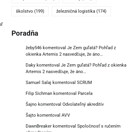
školstvo
(199)
železničná logistika
(174)
oľ
Poradňa
žeby546
komentoval
Je Zem guľatá? Pohľad z
okienka Artemis 2 nasvedčuje, že áno…
Daky
komentoval
Je Zem guľatá? Pohľad z okienka
Artemis 2 nasvedčuje, že áno…
Samuel Salaj
komentoval
SCRUM
Filip Sichman
komentoval
Parcela
Šajno
komentoval
Odvolateľný akreditív
Šajto
komentoval
AVV
DawnBreaker
komentoval
Spoločnosť s ručením