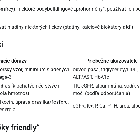
omfrey), niektoré bodybuildingové „prohormóny“; používať len p
hladiny niektorých liekov (statíny, kalciové blokátory atď.).
i
vacie dôrazy
Priebežné ukazovatele
morský vzor, minimum sladených
obvod pása, triglyceridy/HDL,
mega-3
ALT/AST, HbA1c
a draslík-bohatých čerstvých
TK, eGFR, albuminúria, sodík v
rola hmotnosti
moči (podľa odporúčania)
lkovín, úprava draslíka/fosforu,
eGFR, K+, P, Ca, PTH, urea, al
 energia
ky friendly“