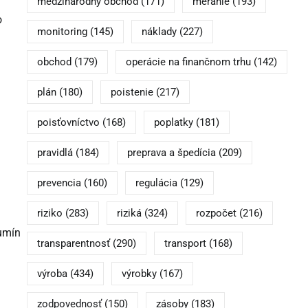
medzinárodný obchod
(171)
meranie
(193)
o
monitoring
(145)
náklady
(227)
obchod
(179)
operácie na finančnom trhu
(142)
plán
(180)
poistenie
(217)
poisťovníctvo
(168)
poplatky
(181)
pravidlá
(184)
preprava a špedícia
(209)
prevencia
(160)
regulácia
(129)
riziko
(283)
riziká
(324)
rozpočet
(216)
bumín
transparentnosť
(290)
transport
(168)
výroba
(434)
výrobky
(167)
zodpovednosť
(150)
zásoby
(183)