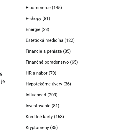
E-commerce
(145)
E-shopy
(81)
Energie
(23)
Estetická medicína
(122)
Financie a peniaze
(85)
Finančné poradenstvo
(65)
HR a nábor
(79)
é
 je
Hypotekárne úvery
(36)
Influenceri
(203)
Investovanie
(81)
Kreditné karty
(168)
Kryptomeny
(35)