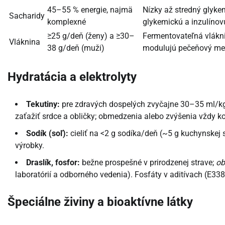
45–55 % energie, najmä
Nízky až stredný glyke
Sacharidy
komplexné
glykemickú a inzulínov
≥25 g/deň (ženy) a ≥30–
Fermentovateľná vláknin
Vláknina
38 g/deň (muži)
modulujú pečeňový met
Hydratácia a elektrolyty
Tekutiny:
pre zdravých dospelých zvyčajne 30–35 ml/kg
zaťažiť srdce a obličky; obmedzenia alebo zvýšenia vždy k
Sodík (soľ):
cieliť na <2 g sodíka/deň (~5 g kuchynskej s
výrobky.
Draslík, fosfor:
bežne prospešné v prirodzenej strave;
ob
laboratórií a odborného vedenia). Fosfáty v aditívach (E
Špeciálne živiny a bioaktívne látky