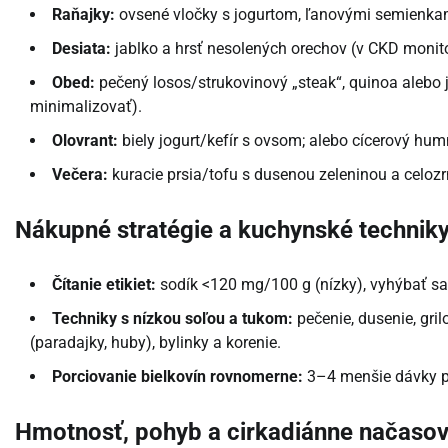
Raňajky:
ovsené vločky s jogurtom, ľanovými semienkam
Desiata:
jablko a hrsť nesolených orechov (v CKD monitor
Obed:
pečený losos/strukovinový „steak“, quinoa alebo 
minimalizovať).
Olovrant:
biely jogurt/kefír s ovsom; alebo cícerový hu
Večera:
kuracie prsia/tofu s dusenou zeleninou a celozrn
Nákupné stratégie a kuchynské technik
Čítanie etikiet:
sodík <120 mg/100 g (nízky), vyhýbať sa 
Techniky s nízkou soľou a tukom:
pečenie, dusenie, gril
(paradajky, huby), bylinky a korenie.
Porciovanie bielkovín rovnomerne:
3–4 menšie dávky po
Hmotnosť, pohyb a cirkadiánne načasov