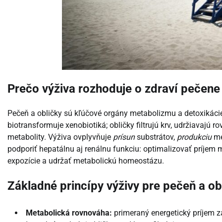
Prečo výživa rozhoduje o zdraví pečene 
Pečeň a obličky sú kľúčové orgány metabolizmu a detoxikácie:
biotransformuje xenobiotiká; obličky filtrujú krv, udržiavajú 
metabolity. Výživa ovplyvňuje
prísun
substrátov,
produkciu
me
podporiť hepatálnu aj renálnu funkciu: optimalizovať príjem 
expozície a udržať metabolickú homeostázu.
Základné princípy výživy pre pečeň a ob
Metabolická rovnováha:
primeraný energetický príjem z