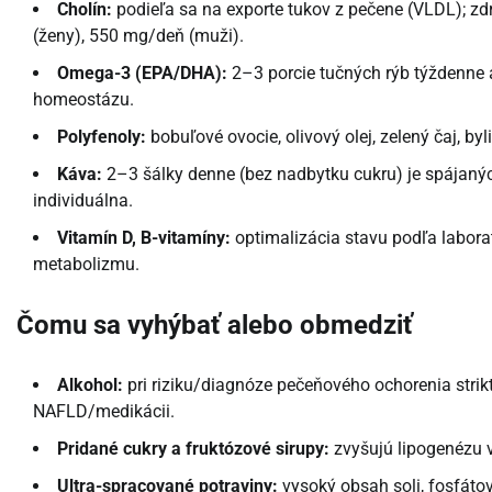
Cholín:
podieľa sa na exporte tukov z pečene (VLDL); zdr
(ženy), 550 mg/deň (muži).
Omega-3 (EPA/DHA):
2–3 porcie tučných rýb týždenne a
homeostázu.
Polyfenoly:
bobuľové ovocie, olivový olej, zelený čaj, byl
Káva:
2–3 šálky denne (bez nadbytku cukru) je spájaných 
individuálna.
Vitamín D, B-vitamíny:
optimalizácia stavu podľa laborat
metabolizmu.
Čomu sa vyhýbať alebo obmedziť
Alkohol:
pri riziku/diagnóze pečeňového ochorenia strikt
NAFLD/medikácii.
Pridané cukry a fruktózové sirupy:
zvyšujú lipogenézu v 
Ultra-spracované potraviny:
vysoký obsah soli, fosfátov,