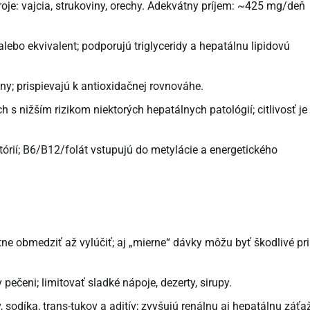
oje: vajcia, strukoviny, orechy. Adekvátny príjem: ~425 mg/deň
lebo ekvivalent; podporujú triglyceridy a hepatálnu lipidovú
iny; prispievajú k antioxidačnej rovnováhe.
s nižším rizikom niektorých hepatálnych patológií; citlivosť je
órií; B6/B12/folát vstupujú do metylácie a energetického
ne obmedziť až vylúčiť; aj „mierne“ dávky môžu byť škodlivé pri
pečeni; limitovať sladké nápoje, dezerty, sirupy.
 sodíka, trans-tukov a aditív; zvyšujú renálnu aj hepatálnu záťa