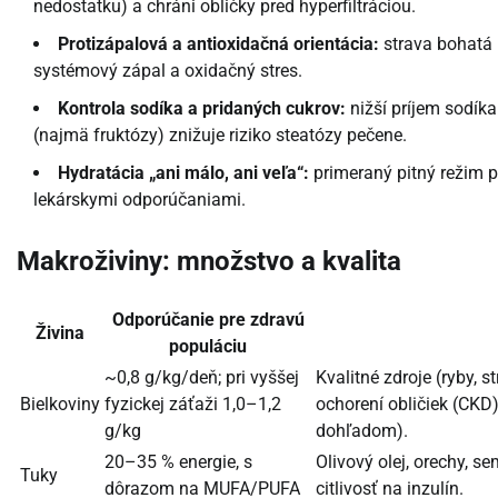
nedostatku) a chráni obličky pred hyperfiltráciou.
Protizápalová a antioxidačná orientácia:
strava bohatá n
systémový zápal a oxidačný stres.
Kontrola sodíka a pridaných cukrov:
nižší príjem sodík
(najmä fruktózy) znižuje riziko steatózy pečene.
Hydratácia „ani málo, ani veľa“:
primeraný pitný režim p
lekárskymi odporúčaniami.
Makroživiny: množstvo a kvalita
Odporúčanie pre zdravú
Živina
populáciu
~0,8 g/kg/deň; pri vyššej
Kvalitné zdroje (ryby, 
Bielkoviny
fyzickej záťaži 1,0–1,2
ochorení obličiek (CKD
g/kg
dohľadom).
20–35 % energie, s
Olivový olej, orechy, s
Tuky
dôrazom na MUFA/PUFA
citlivosť na inzulín.