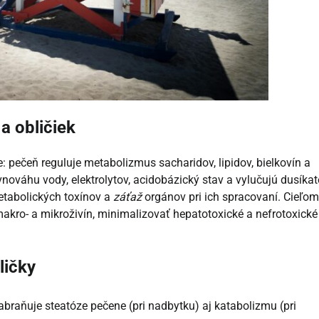
a obličiek
 pečeň reguluje metabolizmus sacharidov, lipidov, bielkovín a
rovnováhu vody, elektrolytov, acidobázický stav a vylučujú dusíkat
tabolických toxínov a
záťaž
orgánov pri ich spracovaní. Cieľom
makro- a mikroživín, minimalizovať hepatotoxické a nefrotoxické
ličky
abraňuje steatóze pečene (pri nadbytku) aj katabolizmu (pri