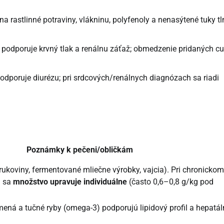
a rastlinné potraviny, vlákninu, polyfenoly a nenasýtené tuky tl
a podporuje krvný tlak a renálnu záťaž; obmedzenie pridaných c
odporuje diurézu; pri srdcových/renálnych diagnózach sa riadi
Poznámky k pečeni/obličkám
strukoviny, fermentované mliečne výrobky, vajcia). Pri chronickom
) sa
množstvo upravuje individuálne
(často 0,6–0,8 g/kg pod
emená a tučné ryby (omega-3) podporujú lipidový profil a hepatá