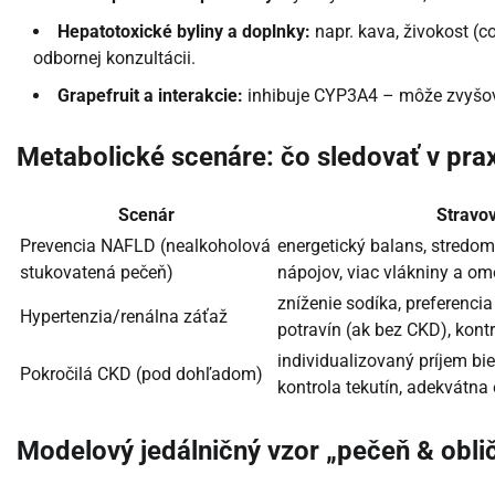
Hepatotoxické byliny a doplnky:
napr. kava, živokost (c
odbornej konzultácii.
Grapefruit a interakcie:
inhibuje CYP3A4 – môže zvyšovať 
Metabolické scenáre: čo sledovať v prax
Scenár
Stravo
Prevencia NAFLD (nealkoholová
energetický balans, stredo
stukovatená pečeň)
nápojov, viac vlákniny a o
zníženie sodíka, preferenci
Hypertenzia/renálna záťaž
potravín (ak bez CKD), kont
individualizovaný príjem bie
Pokročilá CKD (pod dohľadom)
kontrola tekutín, adekvátna
Modelový jedálničný vzor „pečeň & oblič