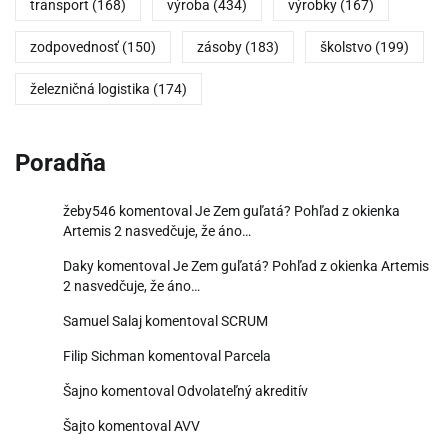
transport
(168)
výroba
(434)
výrobky
(167)
zodpovednosť
(150)
zásoby
(183)
školstvo
(199)
železničná logistika
(174)
Poradňa
žeby546
komentoval
Je Zem guľatá? Pohľad z okienka
Artemis 2 nasvedčuje, že áno…
Daky
komentoval
Je Zem guľatá? Pohľad z okienka Artemis
2 nasvedčuje, že áno…
Samuel Salaj
komentoval
SCRUM
Filip Sichman
komentoval
Parcela
Šajno
komentoval
Odvolateľný akreditív
Šajto
komentoval
AVV