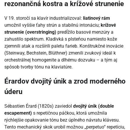
rezonančná kostra a krížové strunenie
V 19. storočí sa klavír industrializoval:
liatinový rám
umožnil vyššie ťahy strún a stabilnú intonáciu;
krížové
strunenie (overstringing)
predĺžilo basové menzúry a
zahustilo spektrum. Kladivká s plsteňou namiesto kože
zjemnili atak a rozšírili paletu farieb. Konštrukčné inovácie
(Steinway, Bechstein, Blüthner) zmenili zvukový ideál k
orchestrálnej homogenite a dlhému dozvuku – a tým aj
spôsob tvorby tónu na klaviatúre.
Érardov dvojitý únik a zrod moderného
úderu
Sébastien Érard (1820s) zaviedol
dvojitý únik (double
escapement)
s repetičnou páčkou, ktorá umožnila
rýchlejšie opakovanie tónu bez úplného návratu klávesu.
Tento mechanický skok urobil možnou „perpetuo“ repetíciu,