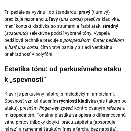
Tri pedále sa vyvinuli do štandardu:
pravý
(tlumivý)
predlžuje rezonanciu,
ľavý
(
una corda
) presúva kladivká,
mení kontakt kladivka so strunami a farbí atak,
stredný
(
sostenuto
) selektívne podrží vybrané tóny. Vyspelá
pedálová technika pracuje s
polopedálom
,
flutter pedálom
a
half una corda
, čím vrství partialy a riadi vertikálnu
priehľadnosť v polyfónii.
Estetika tónu: od perkusívneho ataku
k „spevnosti“
Klavír je perkusívny nástroj s melodickými ambíciami.
Spevnosť vzniká riadením
rýchlosti kladivka
(nie tlakom po
ataku), presným
finger-key speed
, kontrolovaným
release
a
mikropedálom. Tonálna plastika sa opiera o diferencovanú
váhu prstov (hlboký dotyk), prácu zápästia (absorbuje
náraz) a ramennej štruktúry (nesie ťarchu bez napätia).