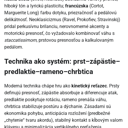
hlboký tón a lyrickú plasticitu;
francúzska
(Cortot,
Marguerite Long) farbu dotyku, priezračnosť a pedálovú
delikátnosť. Neoklasicizmus (Ravel, Prokofiev, Stravinskij)
pridal perkusívnu brilanciu, nerovnomerné akcenty a
motorickú presnosť, čo vyžadovalo kombinovať váhu s
staccatissimom
, prstovou presnosťou a kalkulovaným
pedálom.
Technika ako systém: prst–zápästie–
predlaktie–rameno–chrbtica
Moderná technika chápe hru ako
kinetický reťazec
. Prsty
definujú presnosť, zápästie absorbuje a diferencuje atak,
predlaktie poskytuje rotáciu, rameno prenáša váhu,
chrbtica stabilizuje postúru a dýchanie. Zásadami sú
ekonomika pohybu, anticipácia rozložení (predbežné
„chytenie“ tvaru akordu), stabilný kontakt s kĺbovým valom
klávesu a minimalizácia vertikálneho preťaženia.