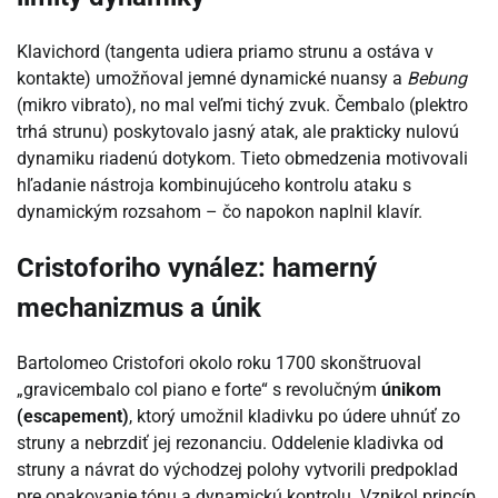
Klavichord (tangenta udiera priamo strunu a ostáva v
kontakte) umožňoval jemné dynamické nuansy a
Bebung
(mikro vibrato), no mal veľmi tichý zvuk. Čembalo (plektro
trhá strunu) poskytovalo jasný atak, ale prakticky nulovú
dynamiku riadenú dotykom. Tieto obmedzenia motivovali
hľadanie nástroja kombinujúceho kontrolu ataku s
dynamickým rozsahom – čo napokon naplnil klavír.
Cristoforiho vynález: hamerný
mechanizmus a únik
Bartolomeo Cristofori okolo roku 1700 skonštruoval
„gravicembalo col piano e forte“ s revolučným
únikom
(escapement)
, ktorý umožnil kladivku po údere uhnúť zo
struny a nebrzdiť jej rezonanciu. Oddelenie kladivka od
struny a návrat do východzej polohy vytvorili predpoklad
pre opakovanie tónu a dynamickú kontrolu. Vznikol princíp