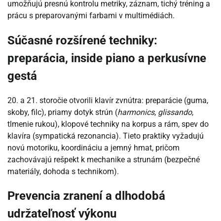
umožňujú presnú kontrolu metriky, záznam, tichý tréning a
prácu s preparovanými farbami v multimédiách.
Súčasné rozšírené techniky:
preparácia, inside piano a perkusívne
gestá
20. a 21. storočie otvorili klavír zvnútra: preparácie (guma,
skoby, filc), priamy dotyk strún (
harmonics
,
glissando
,
tlmenie rukou), klopové techniky na korpus a rám, spev do
klavíra (sympatická rezonancia). Tieto praktiky vyžadujú
novú motoriku, koordináciu a jemný hmat, pričom
zachovávajú rešpekt k mechanike a strunám (bezpečné
materiály, dohoda s technikom).
Prevencia zranení a dlhodobá
udržateľnosť výkonu