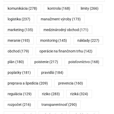
komunikácia
(278)
kontrola
(168)
limity
(266)
logistika
(237)
manažment výroby
(173)
marketing
(135)
medzinárodný obchod
(171)
meranie
(193)
monitoring
(145)
náklady
(227)
obchod
(179)
operácie na finančnom trhu
(142)
plán
(180)
poistenie
(217)
poisťovníctvo
(168)
poplatky
(181)
pravidlá
(184)
preprava a špedícia
(209)
prevencia
(160)
regulácia
(129)
riziko
(283)
riziká
(324)
rozpočet
(216)
transparentnosť
(290)