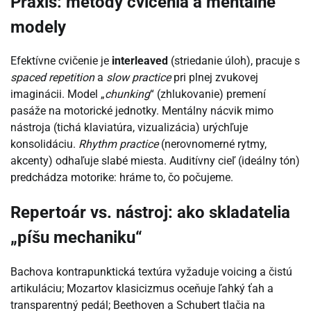
Praxis: metódy cvičenia a mentálne
modely
Efektívne cvičenie je
interleaved
(striedanie úloh), pracuje s
spaced repetition
a
slow practice
pri plnej zvukovej
imaginácii. Model „
chunking
“ (zhlukovanie) premení
pasáže na motorické jednotky. Mentálny nácvik mimo
nástroja (tichá klaviatúra, vizualizácia) urýchľuje
konsolidáciu.
Rhythm practice
(nerovnomerné rytmy,
akcenty) odhaľuje slabé miesta. Auditívny cieľ (ideálny tón)
predchádza motorike: hráme to, čo počujeme.
Repertoár vs. nástroj: ako skladatelia
„píšu mechaniku“
Bachova kontrapunktická textúra vyžaduje voicing a čistú
artikuláciu; Mozartov klasicizmus oceňuje ľahký ťah a
transparentný pedál; Beethoven a Schubert tlačia na