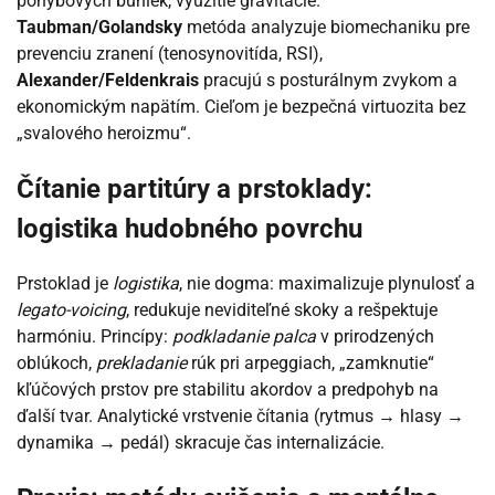
pohybových buniek, využitie gravitácie.
Taubman/Golandsky
metóda analyzuje biomechaniku pre
prevenciu zranení (tenosynovitída, RSI),
Alexander/Feldenkrais
pracujú s posturálnym zvykom a
ekonomickým napätím. Cieľom je bezpečná virtuozita bez
„svalového heroizmu“.
Čítanie partitúry a prstoklady:
logistika hudobného povrchu
Prstoklad je
logistika
, nie dogma: maximalizuje plynulosť a
legato-voicing
, redukuje neviditeľné skoky a rešpektuje
harmóniu. Princípy:
podkladanie palca
v prirodzených
oblúkoch,
prekladanie
rúk pri arpeggiach, „zamknutie“
kľúčových prstov pre stabilitu akordov a predpohyb na
ďalší tvar. Analytické vrstvenie čítania (rytmus → hlasy →
dynamika → pedál) skracuje čas internalizácie.