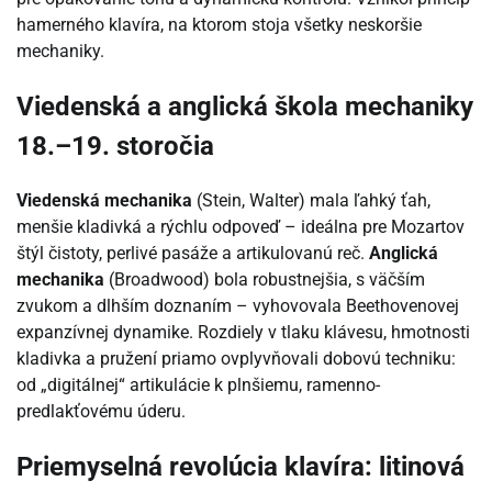
hamerného klavíra, na ktorom stoja všetky neskoršie
mechaniky.
Viedenská a anglická škola mechaniky
18.–19. storočia
Viedenská mechanika
(Stein, Walter) mala ľahký ťah,
menšie kladivká a rýchlu odpoveď – ideálna pre Mozartov
štýl čistoty, perlivé pasáže a artikulovanú reč.
Anglická
mechanika
(Broadwood) bola robustnejšia, s väčším
zvukom a dlhším doznaním – vyhovovala Beethovenovej
expanzívnej dynamike. Rozdiely v tlaku klávesu, hmotnosti
kladivka a pružení priamo ovplyvňovali dobovú techniku:
od „digitálnej“ artikulácie k plnšiemu, ramenno-
predlakťovému úderu.
Priemyselná revolúcia klavíra: litinová