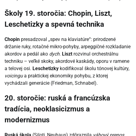
Školy 19. storočia: Chopin, Liszt,
Leschetizky a spevná technika
Chopin
presadzoval „spev na klaviatúre“: prirodzené
držanie ruky, rotačné mikro-pohyby, arpeggičné rozkladanie
akordov a pedál ako
dych
.
Liszt
rozvinul orchestrálnu
techniku – veľké skoky, akordové kaskády, oporu v ramene
a telovej osi.
Leschetizky
kodifikoval školu tónovej kultúry,
voicingu
a praktickej ekonomiky pohybu, z ktorej
vychádzali generácie (Friedman, Schnabel).
20. storočie: ruská a francúzska
tradícia, neoklasicizmus a
modernizmus
Ruská škola
(Siloti, Neuhaus) zdôraznila
váhový prenos
,