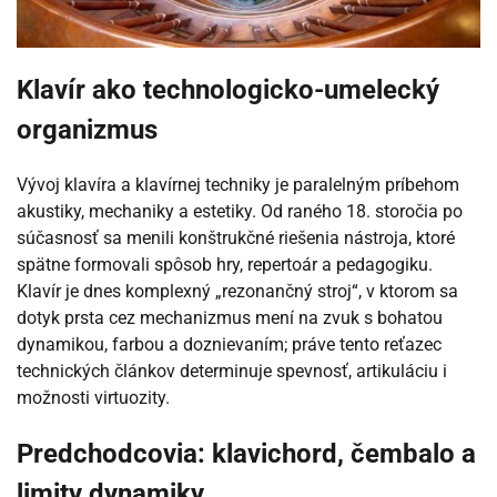
Klavír ako technologicko-umelecký
organizmus
Vývoj klavíra a klavírnej techniky je paralelným príbehom
akustiky, mechaniky a estetiky. Od raného 18. storočia po
súčasnosť sa menili konštrukčné riešenia nástroja, ktoré
spätne formovali spôsob hry, repertoár a pedagogiku.
Klavír je dnes komplexný „rezonančný stroj“, v ktorom sa
dotyk prsta cez mechanizmus mení na zvuk s bohatou
dynamikou, farbou a doznievaním; práve tento reťazec
technických článkov determinuje spevnosť, artikuláciu i
možnosti virtuozity.
Predchodcovia: klavichord, čembalo a
limity dynamiky