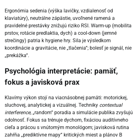
Ergonómia sedenia (výška lavičky, vzdialenosť od
klaviatúry), neutrálne zápästie, uvoľnené ramená a
pravidelné prestávky znižujú riziko RSI. Warm-up (mobilita
prstov, rotácie predlaktia, dych) a cool-down (jemné
strečingy) patria k hygiene hry. Sila je výsledkom
koordinácie a gravitácie, nie „tlačenia“; bolesť je signál, nie
„prekážka“.
Psychológia interpretácie: pamäť,
fokus a javisková prax
Klavírny výkon stojí na viacnásobnej pamäti: motorickej,
sluchovej, analytickej a vizuálnej. Techniky
contextual
interference
, „random“ poradia a simulácie publika zvyšujú
odolnosť. Fokus sa trénuje dychom, fixáciou auditívneho
cieľa a prácou s vnútorným monológom; javisková rutina
zahŕňa „prediktívne mapy“ kritických miest a plánov B