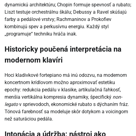
dynamickú architektúru; Chopin formuje spevnosť a rubato;
Liszt testuje orchestrálnu škálu; Debussy a Ravel skúšajú
farby a pedálové vrstvy; Rachmaninov a Prokofiev
kombinujú spev a perkusívnu energiu. Každý styl
„programuje“ techniku hráča inak.
Historicky poučená interpretácia na
modernom klavíri
Hoci kladivkové fortepiano má inú odozvu, na modernom
koncertnom krídlovom možno aproximovať estetiku
epochy: redukcia pedálu v klasike, artikulačná ľahkosť,
menšia vertikálna kompresia dynamiky, špecifický
non-
legato
v sprievodoch, ekonomické rubato s dýchaním fráz.
Tónová farebnosť sa modeluje skôr dotykom a voicingom
než saturáciou pedála.
Intonácia a údržba: nástroj ako