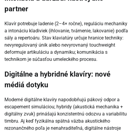
partner
Klavír potrebuje ladenie (2–4× ročne), reguláciu mechaniky
a intonáciu kladiviek (ihlovanie, tvárnenie, lakovanie) podľa
sály a repertoáru. Stav klaviatúry určuje hranice techniky:
nevyregulovaný únik alebo nevyrovnaný touchweight
deformuje artikuláciu a dynamiku; komunikácia s
technikom je súčasťou umeleckého procesu.
Digitálne a hybridné klavíry: nové
médiá dotyku
Moderné digitálne klavíry napodobňujú pákový odpor a
escapement simuláciou; hybridy (akustická mechanika +
digitálny zvuk) prinášajú konzistentnú odozvu a variabilitu
timbru. Aj keď fyzikálna spätná väzba akustického
rezonančného poľa je nenahraditeľná, digitálne nástroje