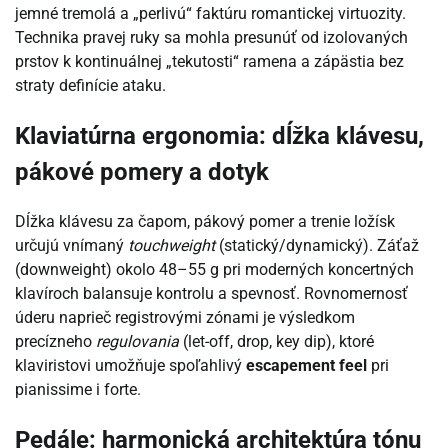
jemné tremolá a „perlivú“ faktúru romantickej virtuozity.
Technika pravej ruky sa mohla presunúť od izolovaných
prstov k kontinuálnej „tekutosti“ ramena a zápästia bez
straty definície ataku.
Klaviatúrna ergonomia: dĺžka klávesu,
pákové pomery a dotyk
Dĺžka klávesu za čapom, pákový pomer a trenie ložísk
určujú vnímaný
touchweight
(statický/dynamický). Záťaž
(downweight) okolo 48–55 g pri moderných koncertných
klavíroch balansuje kontrolu a spevnosť. Rovnomernosť
úderu naprieč registrovými zónami je výsledkom
precízneho
regulovania
(let-off, drop, key dip), ktoré
klaviristovi umožňuje spoľahlivý
escapement feel
pri
pianissime i forte.
Pedále: harmonická architektúra tónu