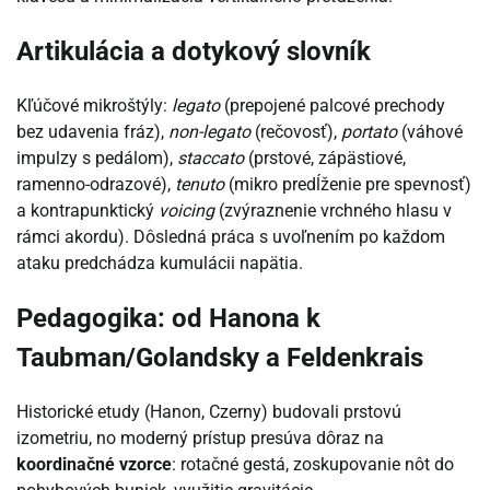
Artikulácia a dotykový slovník
Kľúčové mikroštýly:
legato
(prepojené palcové prechody
bez udavenia fráz),
non-legato
(rečovosť),
portato
(váhové
impulzy s pedálom),
staccato
(prstové, zápästiové,
ramenno-odrazové),
tenuto
(mikro predĺženie pre spevnosť)
a kontrapunktický
voicing
(zvýraznenie vrchného hlasu v
rámci akordu). Dôsledná práca s uvoľnením po každom
ataku predchádza kumulácii napätia.
Pedagogika: od Hanona k
Taubman/Golandsky a Feldenkrais
Historické etudy (Hanon, Czerny) budovali prstovú
izometriu, no moderný prístup presúva dôraz na
koordinačné vzorce
: rotačné gestá, zoskupovanie nôt do