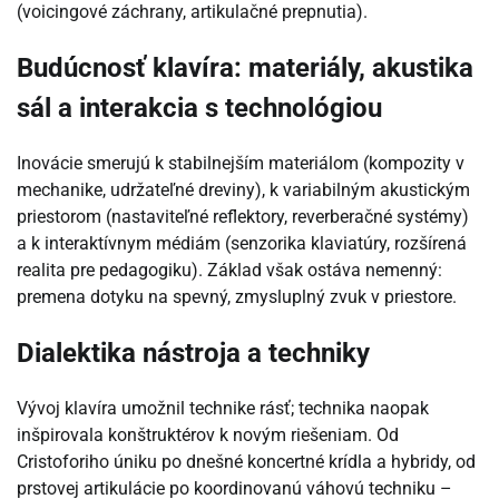
(voicingové záchrany, artikulačné prepnutia).
Budúcnosť klavíra: materiály, akustika
sál a interakcia s technológiou
Inovácie smerujú k stabilnejším materiálom (kompozity v
mechanike, udržateľné dreviny), k variabilným akustickým
priestorom (nastaviteľné reflektory, reverberačné systémy)
a k interaktívnym médiám (senzorika klaviatúry, rozšírená
realita pre pedagogiku). Základ však ostáva nemenný:
premena dotyku na spevný, zmysluplný zvuk v priestore.
Dialektika nástroja a techniky
Vývoj klavíra umožnil technike rásť; technika naopak
inšpirovala konštruktérov k novým riešeniam. Od
Cristoforiho úniku po dnešné koncertné krídla a hybridy, od
prstovej artikulácie po koordinovanú váhovú techniku –