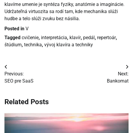
klavírne umenie je syntéza fyziky, anatómie a imaginácie.
Udržateľná virtuozita sa rodí tam, kde mechanika slúži
hudbe a telo slúži zvuku bez násilia.
Posted in
V
Tagged
cvičenie
,
interpretácia
,
klavír
,
pedál
,
repertoár
,
štúdium
,
technika
,
vývoj klavíra a techniky
Navigácia
Previous:
Next:
v
SEO pre SaaS
Bankomat
článku
Related Posts