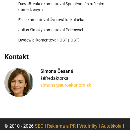
DawnBreaker
komentoval
Spoločnosť s ručením
obmedzeným
Ellen
komentoval
Úverová kalkulačka
Julius Simsky
komentoval
Priemysel
Dwaewiel
komentoval
IOST (IOST)
Kontakt
Simona Česaná
šéfredaktorka
simona@euroekonom.sk
© 2010 - 2026
SEO
|
Reklama a PR
|
Vrtuľníky
|
Autoškola
|