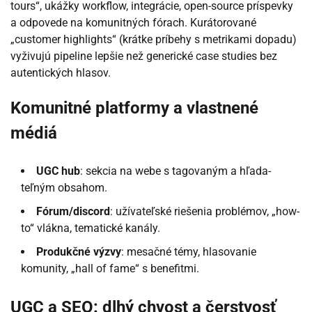
tours“, ukážky workflow, integrácie, open-source príspevky
a odpovede na komunitných fórach. Kurátorované
„customer highlights“ (krátke príbehy s metrikami dopadu)
vyživujú pipeline lepšie než generické case studies bez
autentických hlasov.
Komunitné platformy a vlastnené
médiá
UGC hub
: sekcia na webe s tagovaným a hľada­
teľným obsahom.
Fórum/discord
: užívateľské riešenia problémov, „how-
to“ vlákna, tematické kanály.
Produkčné výzvy
: mesačné témy, hlasovanie
komunity, „hall of fame“ s benefitmi.
UGC a SEO: dlhý chvost a čerstvosť