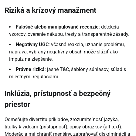
Riziká a krízový manažment
Falošné alebo manipulované recenzie
: detekcia
vzorcov, overenie nákupu, tresty a transparentné zásady.
Negatívny UGC
: včasná reakcia, uznanie problému,
náprava; vybraný negatívny obsah môže slúžiť ako
impulz na zlepšenie.
Právne riziká
: jasné T&C, šablóny súhlasov, súlad s
miestnymi reguláciami.
Inklúzia, prístupnosť a bezpečný
priestor
Odmeňujte diverzitu príkladov, zrozumiteľnosť jazyka,
titulky k videám (prístupnosť), opisy obrázkov (alt text).
Moderácia má chrániť menšiny, zabraňovať diskriminácii a