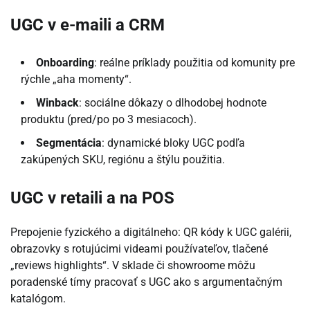
UGC v e-maili a CRM
Onboarding
: reálne príklady použitia od komunity pre
rýchle „aha momenty“.
Winback
: sociálne dôkazy o dlhodobej hodnote
produktu (pred/po po 3 mesiacoch).
Segmentácia
: dynamické bloky UGC podľa
zakúpených SKU, regiónu a štýlu použitia.
UGC v retaili a na POS
Prepojenie fyzického a digitálneho: QR kódy k UGC galérii,
obrazovky s rotujúcimi videami používateľov, tlačené
„reviews highlights“. V sklade či showroome môžu
poradenské tímy pracovať s UGC ako s argumentačným
katalógom.