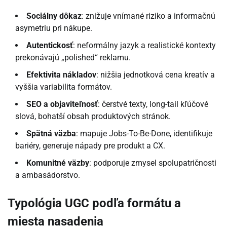
Sociálny dôkaz
: znižuje vnímané riziko a informačnú
asymetriu pri nákupe.
Autentickosť
: neformálny jazyk a realistické kontexty
prekonávajú „polished“ reklamu.
Efektivita nákladov
: nižšia jednotková cena kreatív a
vyššia variabilita formátov.
SEO a objaviteľnosť
: čerstvé texty, long-tail kľúčové
slová, bohatší obsah produktových stránok.
Spätná väzba
: mapuje Jobs-To-Be-Done, identifikuje
bariéry, generuje nápady pre produkt a CX.
Komunitné väzby
: podporuje zmysel spolupatričnosti
a ambasádorstvo.
Typológia UGC podľa formátu a
miesta nasadenia