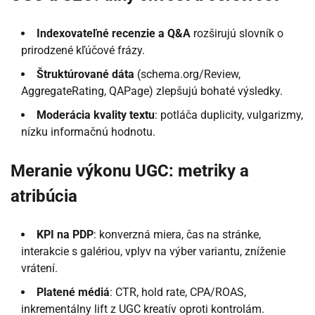
Indexovateľné recenzie a Q&A
rozširujú slovník o
prirodzené kľúčové frázy.
Štruktúrované dáta
(schema.org/Review,
AggregateRating, QAPage) zlepšujú bohaté výsledky.
Moderácia kvality textu
: potláča duplicity, vulgarizmy,
nízku informačnú hodnotu.
Meranie výkonu UGC: metriky a
atribúcia
KPI na PDP
: konverzná miera, čas na stránke,
interakcie s galériou, vplyv na výber variantu, zníženie
vrátení.
Platené médiá
: CTR, hold rate, CPA/ROAS,
inkrementálny lift z UGC kreatív oproti kontrolám.