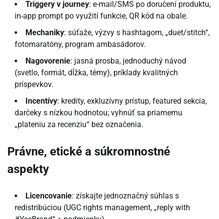
Triggery v journey
: e-mail/SMS po doručení produktu,
in-app prompt po využití funkcie, QR kód na obale.
Mechaniky
: súťaže, výzvy s hashtagom, „duet/stitch“,
fotomaratóny, program ambasádorov.
Nagovorenie
: jasná prosba, jednoduchý návod
(svetlo, formát, dĺžka, témy), príklady kvalitných
príspevkov.
Incentívy
: kredity, exkluzívny prístup, featured sekcia,
darčeky s nízkou hodnotou; vyhnúť sa priamemu
„plateniu za recenziu“ bez označenia.
Právne, etické a súkromnostné
aspekty
Licencovanie
: získajte jednoznačný súhlas s
redistribúciou (UGC rights management, „reply with