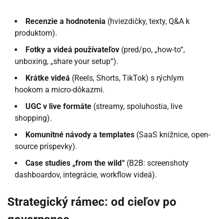
Recenzie a hodnotenia
(hviezdičky, texty, Q&A k
produktom).
Fotky a videá používateľov
(pred/po, „how-to“,
unboxing, „share your setup“).
Krátke videá
(Reels, Shorts, TikTok) s rýchlym
hookom a micro-dôkazmi.
UGC v live formáte
(streamy, spoluhostia, live
shopping).
Komunitné návody a templates
(SaaS knižnice, open-
source príspevky).
Case studies „from the wild“
(B2B: screenshoty
dashboardov, integrácie, workflow videá).
Strategický rámec: od cieľov po