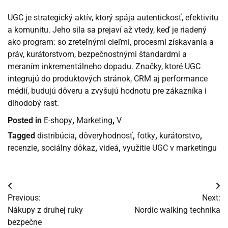
UGC je strategický aktív, ktorý spája autentickosť, efektivitu
a komunitu. Jeho sila sa prejaví až vtedy, keď je riadený
ako program: so zreteľnými cieľmi, procesmi získavania a
práv, kurátorstvom, bezpečnostnými štandardmi a
meraním inkrementálneho dopadu. Značky, ktoré UGC
integrujú do produktových stránok, CRM aj performance
médií, budujú dôveru a zvyšujú hodnotu pre zákazníka i
dlhodobý rast.
Posted in
E-shopy
,
Marketing
,
V
Tagged
distribúcia
,
dôveryhodnosť
,
fotky
,
kurátorstvo
,
recenzie
,
sociálny dôkaz
,
videá
,
využitie UGC v marketingu
Navigácia
Previous:
Next:
v
Nákupy z druhej ruky
Nordic walking technika
bezpečne
článku