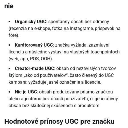
nie
Organický UGC
: spontánny obsah bez odmeny
(recenzia na e-shope, fotka na Instagrame, príspevok na
fóre).
Kurátorovaný UGC
: značka vyžiada, zazmluvní
licenciu a následne vystaví na vlastných touchpointoch
(web, app, POS, OOH).
Creator-made UGC
: obsah od nezávislých tvorcov
štýlom „ako od používateľov“, často členený do UGC
kampaní; vyžaduje jasné označenie a licencie.
Nie je UGC
: obsah produkovaný priamo značkou
alebo agentúrou bez účasti používateľa, či generatívny
obsah bez skutočnej skúsenosti s produktom.
Hodnotové prínosy UGC pre značku