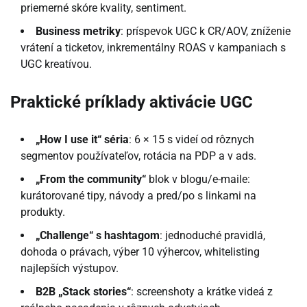
priemerné skóre kvality, sentiment.
Business metriky
: príspevok UGC k CR/AOV, zníženie
vrátení a ticketov, inkrementálny ROAS v kampaniach s
UGC kreatívou.
Praktické príklady aktivácie UGC
„How I use it“ séria
: 6 × 15 s videí od rôznych
segmentov používateľov, rotácia na PDP a v ads.
„From the community“
blok v blogu/e-maile:
kurátorované tipy, návody a pred/po s linkami na
produkty.
„Challenge“ s hashtagom
: jednoduché pravidlá,
dohoda o právach, výber 10 výhercov, whitelisting
najlepších výstupov.
B2B „Stack stories“
: screenshoty a krátke videá z