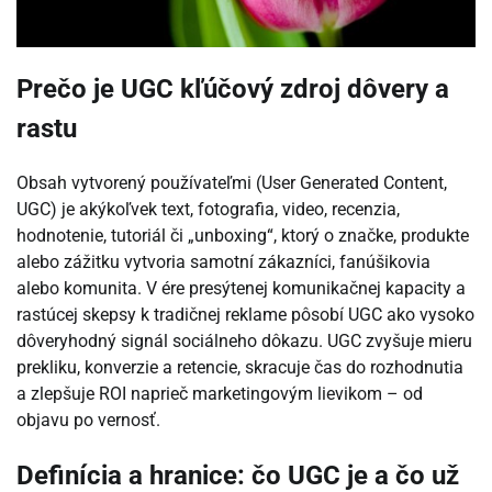
Prečo je UGC kľúčový zdroj dôvery a
rastu
Obsah vytvorený používateľmi (User Generated Content,
UGC) je akýkoľvek text, fotografia, video, recenzia,
hodnotenie, tutoriál či „unboxing“, ktorý o značke, produkte
alebo zážitku vytvoria samotní zákazníci, fanúšikovia
alebo komunita. V ére presýtenej komunikačnej kapacity a
rastúcej skepsy k tradičnej reklame pôsobí UGC ako vysoko
dôveryhodný signál sociálneho dôkazu. UGC zvyšuje mieru
prekliku, konverzie a retencie, skracuje čas do rozhodnutia
a zlepšuje ROI naprieč marketingovým lievikom – od
objavu po vernosť.
Definícia a hranice: čo UGC je a čo už