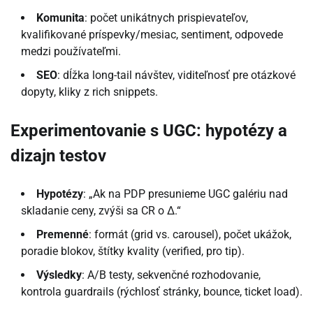
Komunita
: počet unikátnych prispievateľov,
kvalifikované príspevky/mesiac, sentiment, odpovede
medzi používateľmi.
SEO
: dĺžka long-tail návštev, viditeľnosť pre otázkové
dopyty, kliky z rich snippets.
Experimentovanie s UGC: hypotézy a
dizajn testov
Hypotézy
: „Ak na PDP presunieme UGC galériu nad
skladanie ceny, zvýši sa CR o Δ.“
Premenné
: formát (grid vs. carousel), počet ukážok,
poradie blokov, štítky kvality (verified, pro tip).
Výsledky
: A/B testy, sekvenčné rozhodovanie,
kontrola guardrails (rýchlosť stránky, bounce, ticket load).