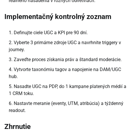
reálneho nasadenia v rôznych odvetviach.
Implementačný kontrolný zoznam
Definujte ciele UGC a KPI pre 90 dní.
Vyberte 3 primárne zdroje UGC a navrhnite triggery v
journey.
Zaveďte proces získania práv a štandard moderácie.
Vytvorte taxonómiu tagov a napojenie na DAM/UGC
hub.
Nasadte UGC na PDP, do 1 kampane platených médií a
1 CRM toku.
Nastavte meranie (eventy, UTM, atribúcia) a týždenný
readout.
Zhrnutie