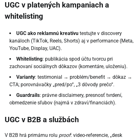
UGC v platených kampaniach a
whitelisting
UGC ako reklamnú kreatívu
testujte v discovery
kanáloch (TikTok, Reels, Shorts) aj v performance (Meta,
YouTube, Display, UAC).
Whitelisting
: publikácia spod účtu tvorcu pri
zachovaní sociálnych dôkazov (komentáre, uloženiu).
Varianty
: testimonial → problém/benefit → dôkaz →
CTA; porovnávačky „pred/po“, „3 dôvody prečo“.
Guardrails
: právne disclaimery, presnosť tvrdení,
obmedzenie sľubov (najmä v zdraví/financiách).
UGC v B2B a službách
V B2B hrá primárnu rolu
proof
: video-referencie, „desk