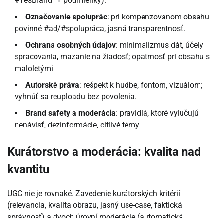
#YesBrand“ + podmienky).
Označovanie spoluprác
: pri kompenzovanom obsahu
povinné #ad/#spolupráca, jasná transparentnosť.
Ochrana osobných údajov
: minimalizmus dát, účely
spracovania, mazanie na žiadosť; opatrnosť pri obsahu s
maloletými.
Autorské práva
: rešpekt k hudbe, fontom, vizuálom;
vyhnúť sa reuploadu bez povolenia.
Brand safety a moderácia
: pravidlá, ktoré vylučujú
nenávisť, dezinformácie, citlivé témy.
Kurátorstvo a moderácia: kvalita nad
kvantitu
UGC nie je rovnaké. Zavedenie kurátorských kritérií
(relevancia, kvalita obrazu, jasný use-case, faktická
správnosť) a dvoch úrovní moderácie (automatická