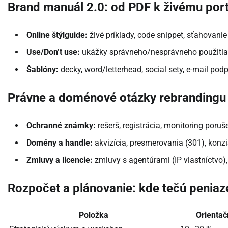
Brand manuál 2.0: od PDF k živému port
Online štýlguide:
živé príklady, code snippet, sťahovanie
Use/Don’t use:
ukážky správneho/nesprávneho použitia,
Šablóny:
decky, word/letterhead, social sety, e-mail podpi
Právne a doménové otázky rebrandingu
Ochranné známky:
rešerš, registrácia, monitoring poruše
Domény a handle:
akvizícia, presmerovania (301), konz
Zmluvy a licencie:
zmluvy s agentúrami (IP vlastníctvo), 
Rozpočet a plánovanie: kde tečú peniaz
Položka
Orientač