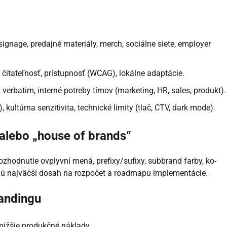
signage, predajné materiály, merch, sociálne siete, employer
, čitateľnosť, prístupnosť (WCAG), lokálne adaptácie.
verbatim, interné potreby tímov (marketing, HR, sales, produkt).
ltúrna senzitivita, technické limity (tlač, CTV, dark mode).
 alebo „house of brands“
ozhodnutie ovplyvní mená, prefixy/sufixy, subbrand farby, ko-
ajú najväčší dosah na rozpočet a roadmapu implementácie.
randingu
nižšie produkčné náklady.