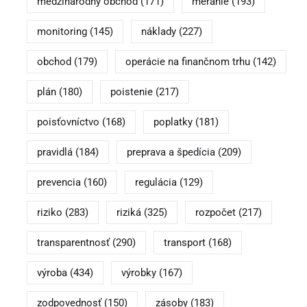
medzinárodný obchod
(171)
meranie
(193)
monitoring
(145)
náklady
(227)
obchod
(179)
operácie na finančnom trhu
(142)
plán
(180)
poistenie
(217)
poisťovníctvo
(168)
poplatky
(181)
pravidlá
(184)
preprava a špedícia
(209)
prevencia
(160)
regulácia
(129)
riziko
(283)
riziká
(325)
rozpočet
(217)
transparentnosť
(290)
transport
(168)
výroba
(434)
výrobky
(167)
zodpovednosť
(150)
zásoby
(183)