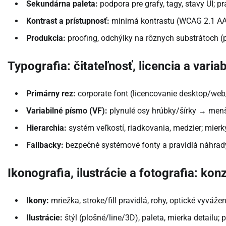
Sekundárna paleta:
podpora pre grafy, tagy, stavy UI; p
Kontrast a prístupnosť:
minimá kontrastu (WCAG 2.1 AA/
Produkcia:
proofing, odchýlky na rôznych substrátoch (papi
Typografia: čitateľnosť, licencia a variab
Primárny rez:
corporate font (licencovanie desktop/web/
Variabilné písmo (VF):
plynulé osy hrúbky/šírky → menší
Hierarchia:
systém veľkostí, riadkovania, medzier; mierky
Fallbacky:
bezpečné systémové fonty a pravidlá náhrad
Ikonografia, ilustrácie a fotografia: kon
Ikony:
mriežka, stroke/fill pravidlá, rohy, optické vyváž
Ilustrácie:
štýl (plošné/line/3D), paleta, mierka detailu; p