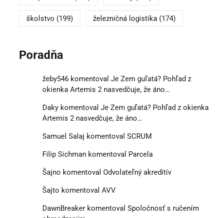
školstvo
(199)
železničná logistika
(174)
Poradňa
žeby546
komentoval
Je Zem guľatá? Pohľad z
okienka Artemis 2 nasvedčuje, že áno…
Daky
komentoval
Je Zem guľatá? Pohľad z okienka
Artemis 2 nasvedčuje, že áno…
Samuel Salaj
komentoval
SCRUM
Filip Sichman
komentoval
Parcela
Šajno
komentoval
Odvolateľný akreditív
Šajto
komentoval
AVV
DawnBreaker
komentoval
Spoločnosť s ručením