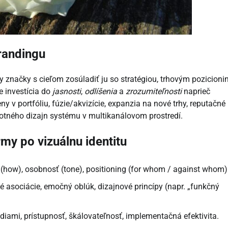
brandingu
y značky s cieľom zosúladiť ju so stratégiou, trhovým pozicion
e investícia do
jasnosti
,
odlíšenia
a
zrozumiteľnosti
naprieč
 portfóliu, fúzie/akvizície, expanzia na nové trhy, reputačné
notného dizajn systému v multikanálovom prostredí.
my po vizuálnu identitu
 (how), osobnosť (tone), positioning (for whom / against whom)
asociácie, emočný oblúk, dizajnové princípy (napr. „funkčný
édiami, prístupnosť, škálovateľnosť, implementačná efektivita.