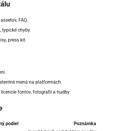
álu
 assetov, FAQ.
 typické chyby.
sy, press kit.
ní.
istentné mená na platformách.
licencie fontov, fotografií a hudby.
e
ný podiel
Poznámka