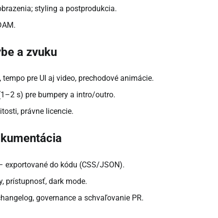
obrazenia; styling a postprodukcia.
 DAM.
ybe a zvuku
 tempo pre UI aj video, prechodové animácie.
1–2 s) pre bumpery a intro/outro.
osti, právne licencie.
okumentácia
ne – exportované do kódu (CSS/JSON).
vy, prístupnosť, dark mode.
changelog, governance a schvaľovanie PR.