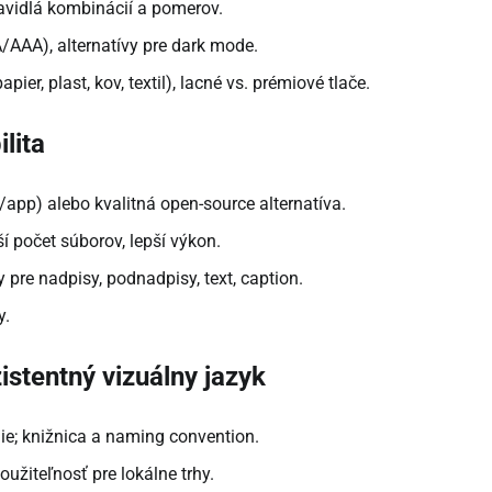
ravidlá kombinácií a pomerov.
AAA), alternatívy pre dark mode.
er, plast, kov, textil), lacné vs. prémiové tlače.
ilita
app) alebo kvalitná open-source alternatíva.
 počet súborov, lepší výkon.
 pre nadpisy, podnadpisy, text, caption.
y.
zistentný vizuálny jazyk
enie; knižnica a naming convention.
oužiteľnosť pre lokálne trhy.