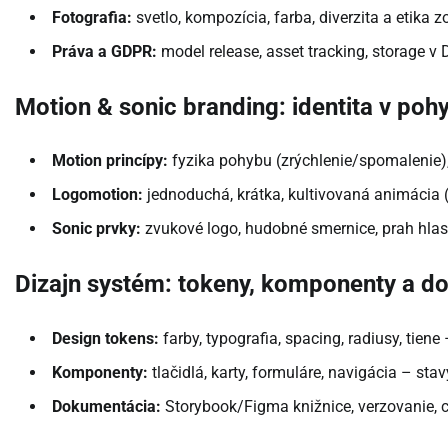
Fotografia:
svetlo, kompozícia, farba, diverzita a etika z
Práva a GDPR:
model release, asset tracking, storage v
Motion & sonic branding: identita v poh
Motion princípy:
fyzika pohybu (zrýchlenie/spomalenie),
Logomotion:
jednoduchá, krátka, kultivovaná animácia (
Sonic prvky:
zvukové logo, hudobné smernice, prah hlasit
Dizajn systém: tokeny, komponenty a d
Design tokens:
farby, typografia, spacing, radiusy, tie
Komponenty:
tlačidlá, karty, formuláre, navigácia – sta
Dokumentácia:
Storybook/Figma knižnice, verzovanie, 