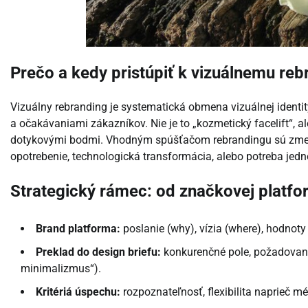
Prečo a kedy pristúpiť k vizuálnemu re
Vizuálny rebranding je systematická obmena vizuálnej identit
a očakávaniami zákazníkov. Nie je to „kozmetický facelift“, al
dotykovými bodmi. Vhodným spúšťačom rebrandingu sú zmeny v
opotrebenie, technologická transformácia, alebo potreba jed
Strategický rámec: od značkovej platfor
Brand platforma:
poslanie (why), vízia (where), hodnoty
Preklad do design briefu:
konkurenčné pole, požadované 
minimalizmus“).
Kritériá úspechu:
rozpoznateľnosť, flexibilita naprieč m