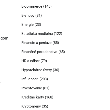
E-commerce
(145)
E-shopy
(81)
Energie
(23)
Estetická medicína
(122)
ingom
Financie a peniaze
(85)
Finančné poradenstvo
(65)
HR a nábor
(79)
Hypotekárne úvery
(36)
Influenceri
(203)
.
Investovanie
(81)
Kreditné karty
(168)
Kryptomeny
(35)