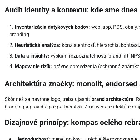
Audit identity a kontextu: kde sme dnes
Inventarizácia dotykových bodov:
web, app, POS, obaly, 
branding.
Heuristická analýza:
konzistentnosť, hierarchia, kontrast
Dáta a insighty:
výskum rozpoznateľnosti, brand lift, NPS 
Mapovanie rizík:
právne obmedzenia (ochranná známka), ku
Architektúra značky: monolit, endorsed
Skôr než sa navrhne logo, treba ujasniť
brand architektúru
. R
branding a pravidlá pre partnerstvá. Zmeny v architektúre m
Dizajnové princípy: kompas celého reb
Jednoduchosť:
menej prvkov → rýchlejšie rozpoznanie, 