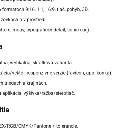
 formátoch 9:16, 1:1, 16:9, tlač, pohyb, 3D.
azovkách a v prostredí.
ttern, motív, typografický detail, sonic cue).
a
a, vertikálna, skratková varianta.
izácia/vektor, responzívne verzie (favicon, app ikonka).
ch triedach a krajinách.
a aplikácia, výšivka/ražba/sieťotlač.
tie
HEX/RGB/CMYK/Pantone + tolerancie.