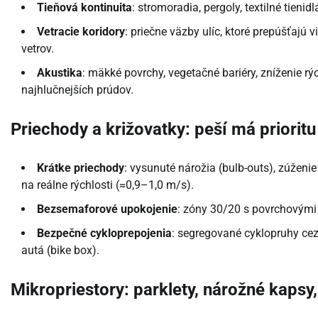
Tieňová kontinuita
: stromoradia, pergoly, textilné tieni
Vetracie koridory
: priečne väzby ulíc, ktoré prepúšťajú 
vetrov.
Akustika
: mäkké povrchy, vegetačné bariéry, zníženie rý
najhlučnejších prúdov.
Priechody a križovatky: peší má prioritu
Krátke priechody
: vysunuté nárožia (bulb-outs), zúženi
na reálne rýchlosti (≈0,9–1,0 m/s).
Bezsemaforové upokojenie
: zóny 30/20 s povrchovými 
Bezpečné cykloprepojenia
: segregované cyklopruhy ce
autá (bike box).
Mikropriestory: parklety, nárožné kapsy