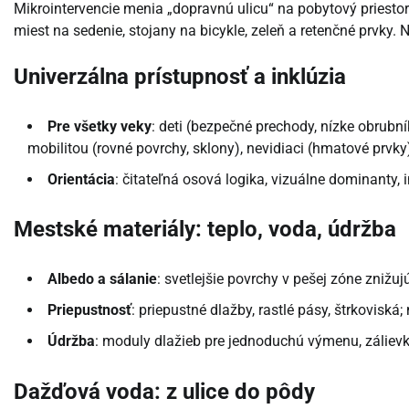
Mikrointervencie menia „dopravnú ulicu“ na pobytový priesto
miest na sedenie, stojany na bicykle, zeleň a retenčné prvky. 
Univerzálna prístupnosť a inklúzia
Pre všetky veky
: deti (bezpečné prechody, nízke obrubní
mobilitou (rovné povrchy, sklony), nevidiaci (hmatové prvky
Orientácia
: čitateľná osová logika, vizuálne dominanty
Mestské materiály: teplo, voda, údržba
Albedo a sálanie
: svetlejšie povrchy v pešej zóne znižuj
Priepustnosť
: priepustné dlažby, rastlé pásy, štrkovisk
Údržba
: moduly dlažieb pre jednoduchú výmenu, zálievkov
Dažďová voda: z ulice do pôdy