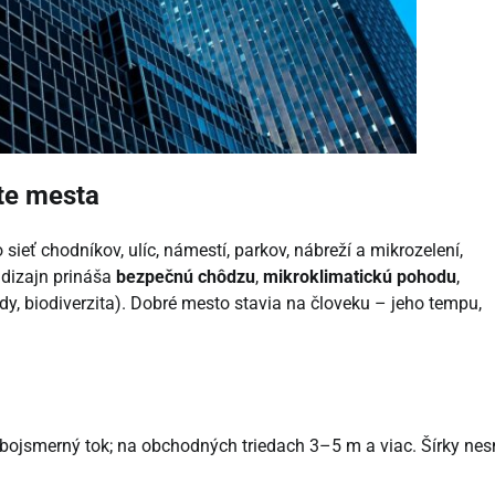
ite mesta
sieť chodníkov, ulíc, námestí, parkov, nábreží a mikrozelení,
 dizajn prináša
bezpečnú chôdzu
,
mikroklimatickú pohodu
,
dy, biodiverzita). Dobré mesto stavia na človeku – jeho tempu,
 obojsmerný tok; na obchodných triedach 3–5 m a viac. Šírky ne