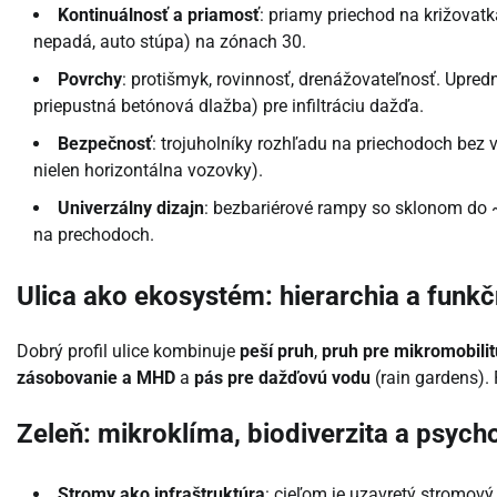
Kontinuálnosť a priamosť
: priamy priechod na križovat
nepadá, auto stúpa) na zónach 30.
Povrchy
: protišmyk, rovinnosť, drenážovateľnosť. Upred
priepustná betónová dlažba) pre infiltráciu dažďa.
Bezpečnosť
: trojuholníky rozhľadu na priechodoch bez vi
nielen horizontálna vozovky).
Univerzálny dizajn
: bezbariérové rampy so sklonom do ~
na prechodoch.
Ulica ako ekosystém: hierarchia a funkč
Dobrý profil ulice kombinuje
peší pruh
,
pruh pre mikromobilit
zásobovanie a MHD
a
pás pre dažďovú vodu
(rain gardens). 
Zeleň: mikroklíma, biodiverzita a psyc
Stromy ako infraštruktúra
: cieľom je uzavretý stromový