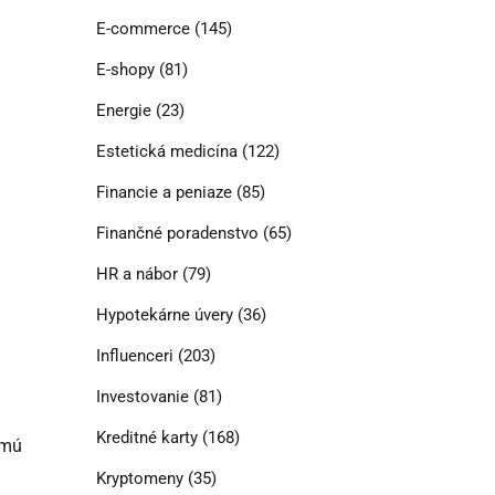
E-commerce
(145)
E-shopy
(81)
Energie
(23)
Estetická medicína
(122)
Financie a peniaze
(85)
Finančné poradenstvo
(65)
HR a nábor
(79)
Hypotekárne úvery
(36)
Influenceri
(203)
Investovanie
(81)
Kreditné karty
(168)
smú
Kryptomeny
(35)