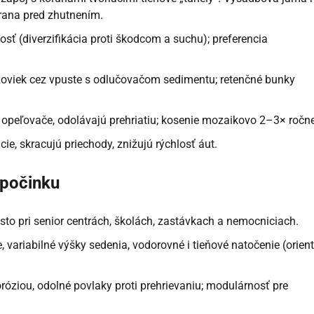
rana pred zhutnením.
osť (diverzifikácia proti škodcom a suchu); preferencia
zoviek cez vpuste s odlučovačom sedimentu; retenčné bunky
ú opeľovače, odolávajú prehriatiu; kosenie mozaikovo 2–3× ročne
rácie, skracujú priechody, znižujú rýchlosť áut.
dpočinku
to pri senior centrách, školách, zastávkach a nemocniciach.
e, variabilné výšky sedenia, vodorovné i tieňové natočenie (orien
róziou, odolné povlaky proti prehrievaniu; modulárnosť pre