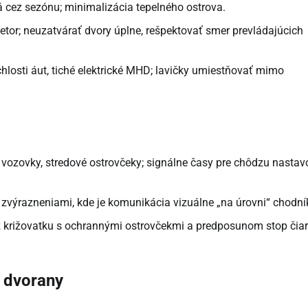
dlá cez sezónu; minimalizácia tepelného ostrova.
vietor; neuzatvárať dvory úplne, rešpektovať smer prevládajúcich
chlosti áut, tiché elektrické MHD; lavičky umiestňovať mimo
e vozovky, stredové ostrovčeky; signálne časy pre chôdzu nastav
zvýrazneniami, kde je komunikácia vizuálne „na úrovni“ chodní
z križovatku s ochrannými ostrovčekmi a predposunom stop čiar
, dvorany