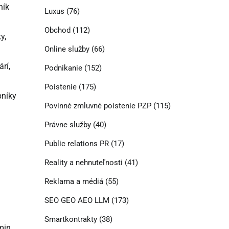
ník
Luxus
(76)
Obchod
(112)
y,
Online služby
(66)
rí,
Podnikanie
(152)
Poistenie
(175)
bníky
Povinné zmluvné poistenie PZP
(115)
Právne služby
(40)
Public relations PR
(17)
Reality a nehnuteľnosti
(41)
Reklama a médiá
(55)
SEO GEO AEO LLM
(173)
Smartkontrakty
(38)
min.