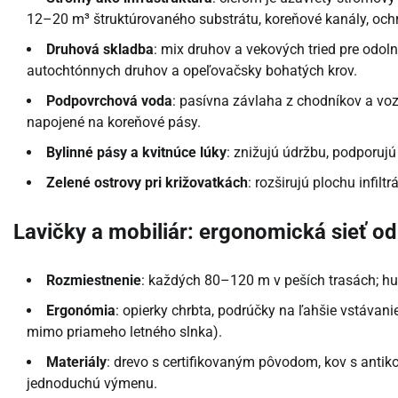
12–20 m³ štruktúrovaného substrátu, koreňové kanály, och
Druhová skladba
: mix druhov a vekových tried pre odoln
autochtónnych druhov a opeľovačsky bohatých krov.
Podpovrchová voda
: pasívna závlaha z chodníkov a vo
napojené na koreňové pásy.
Bylinné pásy a kvitnúce lúky
: znižujú údržbu, podporuj
Zelené ostrovy pri križovatkách
: rozširujú plochu infilt
Lavičky a mobiliár: ergonomická sieť o
Rozmiestnenie
: každých 80–120 m v peších trasách; hus
Ergonómia
: opierky chrbta, podrúčky na ľahšie vstávani
mimo priameho letného slnka).
Materiály
: drevo s certifikovaným pôvodom, kov s antiko
jednoduchú výmenu.