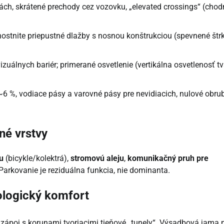
kách, skrátené prechody cez vozovku, „elevated crossings“ (chod
nostnite priepustné dlažby s nosnou konštrukciou (spevnené štrk
zuálnych bariér; primerané osvetlenie (vertikálna osvetlenosť tvá
6 %, vodiace pásy a varovné pásy pre nevidiacich, nulové obru
né vrstvy
u
(bicykle/kolektrá),
stromovú aleju
,
komunikačný pruh pre
Parkovanie je reziduálna funkcia, nie dominanta.
hologický komfort
 zápoj s korunami tvoriacimi tieňové „tunely“. Výsadbová jama 