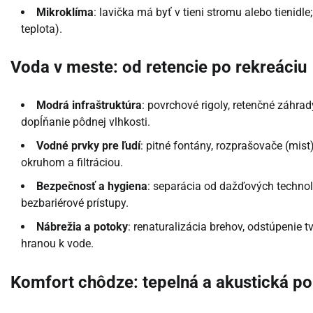
Mikroklíma
: lavička má byť v tieni stromu alebo tienid
teplota).
Voda v meste: od retencie po rekreáciu
Modrá infraštruktúra
: povrchové rigoly, retenčné záhra
dopĺňanie pôdnej vlhkosti.
Vodné prvky pre ľudí
: pitné fontány, rozprašovače (mis
okruhom a filtráciou.
Bezpečnosť a hygiena
: separácia od dažďových technológ
bezbariérové prístupy.
Nábrežia a potoky
: renaturalizácia brehov, odstúpenie 
hranou k vode.
Komfort chôdze: tepelná a akustická p