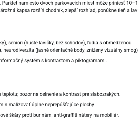
r. Parklet namiesto dvoch parkovacích miest môže priniesť 10–
Nárožná kapsa rozšíri chodník, zlepší rozhľad, ponúkne tieň a lav
ky), seniori (husté lavičky, bez schodov), ľudia s obmedzenou
), neurodiverzita (jasné orientačné body, znížený vizuálny smog)
, informačný systém s kontrastom a piktogramami.
ú teplotu; pozor na oslnenie a kontrast pre slabozrakých.
á; minimalizovať úplne neprepúšťajúce plochy.
é škáry proti burinám, anti-graffiti nátery na mobiliár.