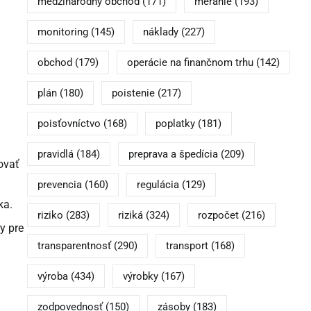
medzinárodný obchod
(171)
meranie
(193)
monitoring
(145)
náklady
(227)
obchod
(179)
operácie na finančnom trhu
(142)
plán
(180)
poistenie
(217)
poisťovníctvo
(168)
poplatky
(181)
pravidlá
(184)
preprava a špedícia
(209)
ovať
prevencia
(160)
regulácia
(129)
ka.
riziko
(283)
riziká
(324)
rozpočet
(216)
y pre
transparentnosť
(290)
transport
(168)
výroba
(434)
výrobky
(167)
zodpovednosť
(150)
zásoby
(183)