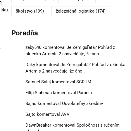
12
ičku.
školstvo
(199)
železničná logistika
(174)
Poradňa
.
žeby546
komentoval
Je Zem guľatá? Pohľad z
okienka Artemis 2 nasvedčuje, že áno…
Daky
komentoval
Je Zem guľatá? Pohľad z okienka
Artemis 2 nasvedčuje, že áno…
Samuel Salaj
komentoval
SCRUM
Filip Sichman
komentoval
Parcela
Šajno
komentoval
Odvolateľný akreditív
Šajto
komentoval
AVV
DawnBreaker
komentoval
Spoločnosť s ručením