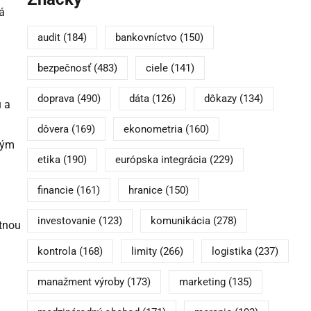
á
audit
(184)
bankovníctvo
(150)
bezpečnosť
(483)
ciele
(141)
doprava
(490)
dáta
(126)
dôkazy
(134)
u a
dôvera
(169)
ekonometria
(160)
tým
etika
(190)
európska integrácia
(229)
financie
(161)
hranice
(150)
investovanie
(123)
komunikácia
(278)
ktnou
kontrola
(168)
limity
(266)
logistika
(237)
manažment výroby
(173)
marketing
(135)