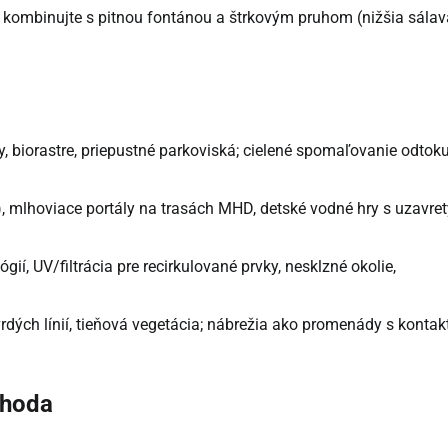
le; kombinujte s pitnou fontánou a štrkovým pruhom (nižšia sálav
dy, biorastre, priepustné parkoviská; cielené spomaľovanie odtok
t), mlhoviace portály na trasách MHD, detské vodné hry s uzavre
ií, UV/filtrácia pre recirkulované prvky, nesklzné okolie,
tvrdých línií, tieňová vegetácia; nábrežia ako promenády s konta
ohoda