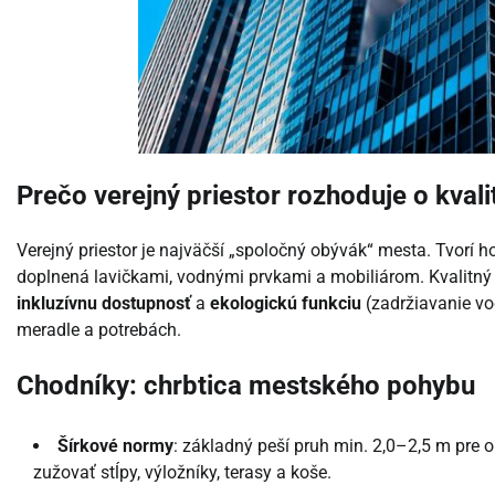
Prečo verejný priestor rozhoduje o kval
Verejný priestor je najväčší „spoločný obývák“ mesta. Tvorí ho 
doplnená lavičkami, vodnými prvkami a mobiliárom. Kvalitný
inkluzívnu dostupnosť
a
ekologickú funkciu
(zadržiavanie vo
meradle a potrebách.
Chodníky: chrbtica mestského pohybu
Šírkové normy
: základný peší pruh min. 2,0–2,5 m pre
zužovať stĺpy, výložníky, terasy a koše.