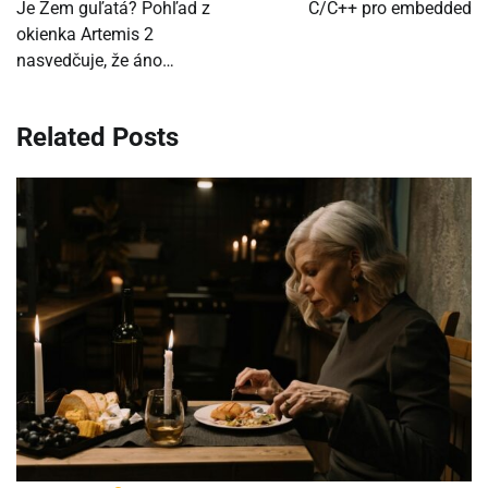
v
Je Zem guľatá? Pohľad z
C/C++ pro embedded
okienka Artemis 2
článku
nasvedčuje, že áno…
Related Posts