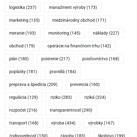
logistika
(237)
manažment výroby
(173)
marketing
(135)
medzinárodný obchod
(171)
meranie
(193)
monitoring
(145)
náklady
(227)
obchod
(179)
operácie na finančnom trhu
(142)
plán
(180)
poistenie
(217)
poisťovníctvo
(168)
poplatky
(181)
pravidlá
(184)
preprava a špedícia
(209)
prevencia
(160)
regulácia
(129)
riziko
(283)
riziká
(324)
rozpočet
(216)
transparentnosť
(290)
transport
(168)
výroba
(434)
výrobky
(167)
zodpovednosť
(150)
zásoby
(183)
školstvo
(199)