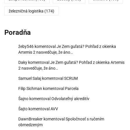
železničná logistika
(174)
Poradňa
žeby546
komentoval
Je Zem guľatá? Pohľad z okienka
Artemis 2 nasvedčuje, že áno…
Daky
komentoval
Je Zem guľatá? Pohľad z okienka Artemis
2 nasvedčuje, že áno…
Samuel Salaj
komentoval
SCRUM
Filip Sichman
komentoval
Parcela
Šajno
komentoval
Odvolateľný akreditív
Šajto
komentoval
AVV
DawnBreaker
komentoval
Spoločnosť s ručením
obmedzeným