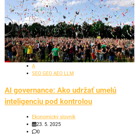
A
SEO GEO AEO LLM
AI governance: Ako udržať umelú
inteligenciu pod kontrolou
Ekonomický slovník
23. 5. 2025
0