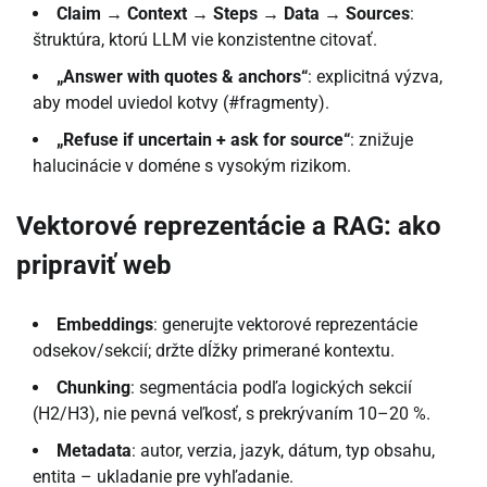
Claim → Context → Steps → Data → Sources
:
štruktúra, ktorú LLM vie konzistentne citovať.
„Answer with quotes & anchors“
: explicitná výzva,
aby model uviedol kotvy (#fragmenty).
„Refuse if uncertain + ask for source“
: znižuje
halucinácie v doméne s vysokým rizikom.
Vektorové reprezentácie a RAG: ako
pripraviť web
Embeddings
: generujte vektorové reprezentácie
odsekov/sekcií; držte dĺžky primerané kontextu.
Chunking
: segmentácia podľa logických sekcií
(H2/H3), nie pevná veľkosť, s prekrývaním 10–20 %.
Metadata
: autor, verzia, jazyk, dátum, typ obsahu,
entita – ukladanie pre vyhľadanie.