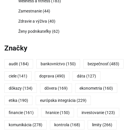
Wellness a fitness
(183)
Zamestnanie
(44)
Zdravie a výživa
(40)
Ženy podnikateľky
(62)
Značky
audit
(184)
bankovníctvo
(150)
bezpečnosť
(483)
ciele
(141)
doprava
(490)
dáta
(127)
dôkazy
(134)
dôvera
(169)
ekonometria
(160)
etika
(190)
európska integrácia
(229)
financie
(161)
hranice
(150)
investovanie
(123)
komunikácia
(278)
kontrola
(168)
limity
(266)