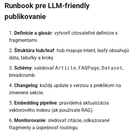
Runbook pre LLM-friendly
publikovanie
Definície a glosár
: vytvoriť citovateľné definície s
fragmentami.
Štruktúra hub/leaf
: hub mapuje intent, leafy obsahujú
dáta, tabuľky a kroky.
Schémy
: validovať
Article
,
FAQPage
,
Dataset
,
breadcrumb.
Changelog
: každý update s verziou a preklikom na
zmenené sekcie.
Embedding pipeline
: pravidelná aktualizácia
vektorového indexu (ak používate RAG).
Monitorovanie
: sledovať citácie, odkazované
fragmenty a úspešnosť routingu.