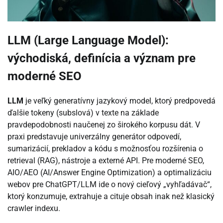
LLM (Large Language Model):
východiská, definícia a význam pre
moderné SEO
LLM
je veľký generatívny jazykový model, ktorý predpovedá
ďalšie tokeny (subslová) v texte na základe
pravdepodobnosti naučenej zo širokého korpusu dát. V
praxi predstavuje univerzálny generátor odpovedí,
sumarizácií, prekladov a kódu s možnosťou rozšírenia o
retrieval (RAG), nástroje a externé API. Pre moderné SEO,
AIO/AEO (AI/Answer Engine Optimization) a optimalizáciu
webov pre ChatGPT/LLM ide o nový cieľový „vyhľadávač“,
ktorý konzumuje, extrahuje a cituje obsah inak než klasický
crawler indexu.