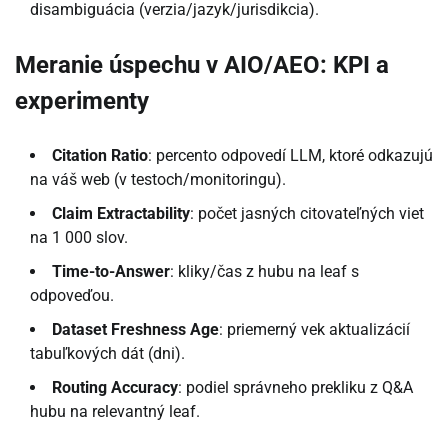
disambiguácia (verzia/jazyk/jurisdikcia).
Meranie úspechu v AIO/AEO: KPI a
experimenty
Citation Ratio
: percento odpovedí LLM, ktoré odkazujú
na váš web (v testoch/monitoringu).
Claim Extractability
: počet jasných citovateľných viet
na 1 000 slov.
Time-to-Answer
: kliky/čas z hubu na leaf s
odpoveďou.
Dataset Freshness Age
: priemerný vek aktualizácií
tabuľkových dát (dni).
Routing Accuracy
: podiel správneho prekliku z Q&A
hubu na relevantný leaf.