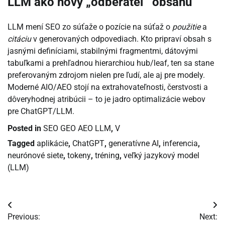
LLM ako nový „odberateľ“ obsahu
LLM mení SEO zo súťaže o pozície na súťaž o
použitie
a
citáciu
v generovaných odpovediach. Kto pripraví obsah s
jasnými definíciami, stabilnými fragmentmi, dátovými
tabuľkami a prehľadnou hierarchiou hub/leaf, ten sa stane
preferovaným zdrojom nielen pre ľudí, ale aj pre modely.
Moderné AIO/AEO stojí na extrahovateľnosti, čerstvosti a
dôveryhodnej atribúcii – to je jadro optimalizácie webov
pre ChatGPT/LLM.
Posted in
SEO GEO AEO LLM
,
V
Tagged
aplikácie
,
ChatGPT
,
generatívne AI
,
inferencia
,
neurónové siete
,
tokeny
,
tréning
,
veľký jazykový model
(LLM)
Navigácia
Previous:
Next: