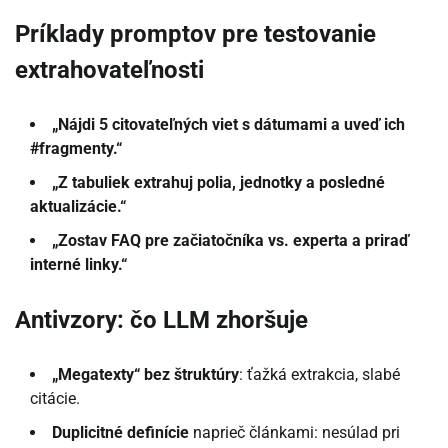
Príklady promptov pre testovanie
extrahovateľnosti
„Nájdi 5 citovateľných viet s dátumami a uveď ich
#fragmenty.“
„Z tabuliek extrahuj polia, jednotky a posledné
aktualizácie.“
„Zostav FAQ pre začiatočníka vs. experta a priraď
interné linky.“
Antivzory: čo LLM zhoršuje
„Megatexty“ bez štruktúry
: ťažká extrakcia, slabé
citácie.
Duplicitné definície
naprieč článkami: nesúlad pri