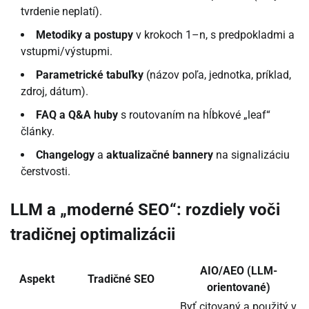
tvrdenie neplatí).
Metodiky a postupy
v krokoch 1–n, s predpokladmi a
vstupmi/výstupmi.
Parametrické tabuľky
(názov poľa, jednotka, príklad,
zdroj, dátum).
FAQ a Q&A huby
s routovaním na hĺbkové „leaf“
články.
Changelogy
a
aktualizačné bannery
na signalizáciu
čerstvosti.
LLM a „moderné SEO“: rozdiely voči
tradičnej optimalizácii
AIO/AEO (LLM-
Aspekt
Tradičné SEO
orientované)
Byť citovaný a použitý v