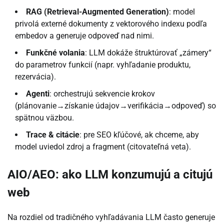
RAG (Retrieval-Augmented Generation)
: model
privolá externé dokumenty z vektorového indexu podľa
embedov a generuje odpoveď nad nimi.
Funkčné volania
: LLM dokáže štruktúrovať „zámery“
do parametrov funkcií (napr. vyhľadanie produktu,
rezervácia).
Agenti
: orchestrujú sekvencie krokov
(plánovanie→získanie údajov→verifikácia→odpoveď) so
spätnou väzbou.
Trace & citácie
: pre SEO kľúčové, ak chceme, aby
model uviedol zdroj a fragment (citovateľná veta).
AIO/AEO: ako LLM konzumujú a citujú
web
Na rozdiel od tradičného vyhľadávania LLM často generuje