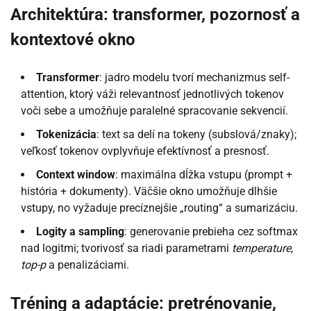
Architektúra: transformer, pozornosť a
kontextové okno
Transformer
: jadro modelu tvorí mechanizmus self-
attention, ktorý váži relevantnosť jednotlivých tokenov
voči sebe a umožňuje paralelné spracovanie sekvencií.
Tokenizácia
: text sa delí na tokeny (subslová/znaky);
veľkosť tokenov ovplyvňuje efektívnosť a presnosť.
Context window
: maximálna dĺžka vstupu (prompt +
história + dokumenty). Väčšie okno umožňuje dlhšie
vstupy, no vyžaduje precíznejšie „routing“ a sumarizáciu.
Logity a sampling
: generovanie prebieha cez softmax
nad logitmi; tvorivosť sa riadi parametrami
temperature
,
top-p
a penalizáciami.
Tréning a adaptácie: pretrénovanie,