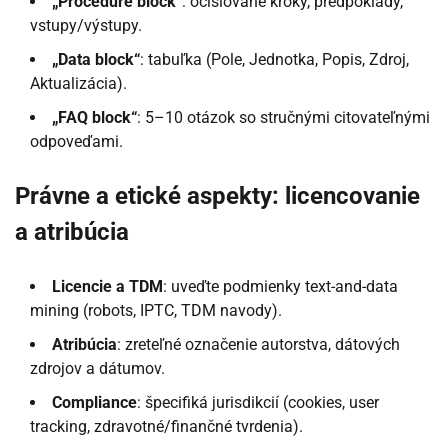
„Procedure block“
: očíslované kroky, predpoklady,
vstupy/výstupy.
„Data block“
: tabuľka (Pole, Jednotka, Popis, Zdroj,
Aktualizácia).
„FAQ block“
: 5–10 otázok so stručnými citovateľnými
odpoveďami.
Právne a etické aspekty: licencovanie
a atribúcia
Licencie a TDM
: uveďte podmienky text-and-data
mining (robots, IPTC, TDM navody).
Atribúcia
: zreteľné označenie autorstva, dátových
zdrojov a dátumov.
Compliance
: špecifiká jurisdikcií (cookies, user
tracking, zdravotné/finančné tvrdenia).