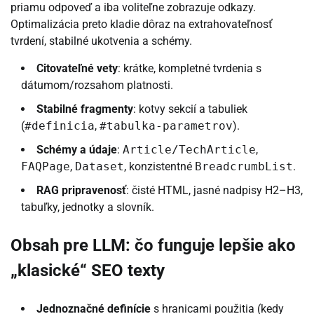
priamu odpoveď a iba voliteľne zobrazuje odkazy.
Optimalizácia preto kladie dôraz na extrahovateľnosť
tvrdení, stabilné ukotvenia a schémy.
Citovateľné vety
: krátke, kompletné tvrdenia s
dátumom/rozsahom platnosti.
Stabilné fragmenty
: kotvy sekcií a tabuliek
(
#definicia
,
#tabulka-parametrov
).
Schémy a údaje
:
Article/TechArticle
,
FAQPage
,
Dataset
, konzistentné
BreadcrumbList
.
RAG pripravenosť
: čisté HTML, jasné nadpisy H2–H3,
tabuľky, jednotky a slovník.
Obsah pre LLM: čo funguje lepšie ako
„klasické“ SEO texty
Jednoznačné definície
s hranicami použitia (kedy