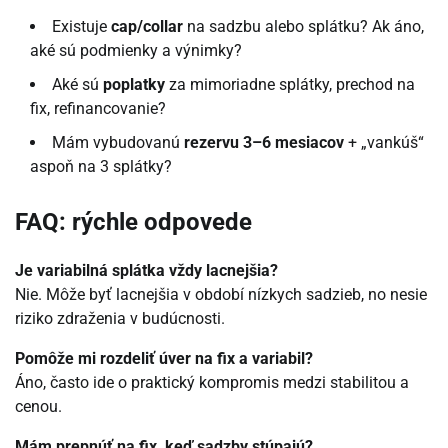
Existuje
cap/collar
na sadzbu alebo splátku? Ak áno,
aké sú podmienky a výnimky?
Aké sú
poplatky
za mimoriadne splátky, prechod na
fix, refinancovanie?
Mám vybudovanú
rezervu 3–6 mesiacov
+ „vankúš“
aspoň na 3 splátky?
FAQ: rýchle odpovede
Je variabilná splátka vždy lacnejšia?
Nie. Môže byť lacnejšia v období nízkych sadzieb, no nesie
riziko zdraženia v budúcnosti.
Pomôže mi rozdeliť úver na fix a variabil?
Áno, často ide o praktický kompromis medzi stabilitou a
cenou.
Mám prepnúť na fix, keď sadzby stúpajú?