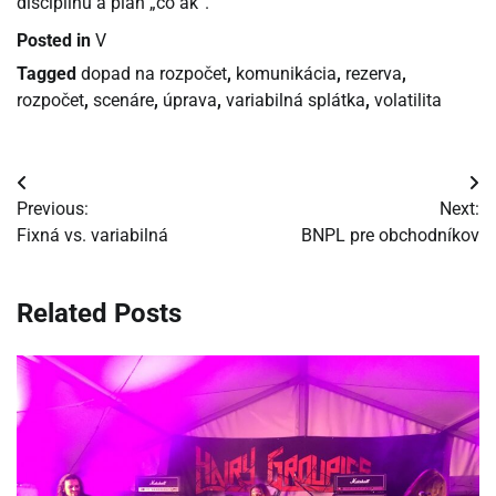
disciplínu a plán „čo ak“.
Posted in
V
Tagged
dopad na rozpočet
,
komunikácia
,
rezerva
,
rozpočet
,
scenáre
,
úprava
,
variabilná splátka
,
volatilita
Navigácia
Previous:
Next:
v
Fixná vs. variabilná
BNPL pre obchodníkov
článku
Related Posts