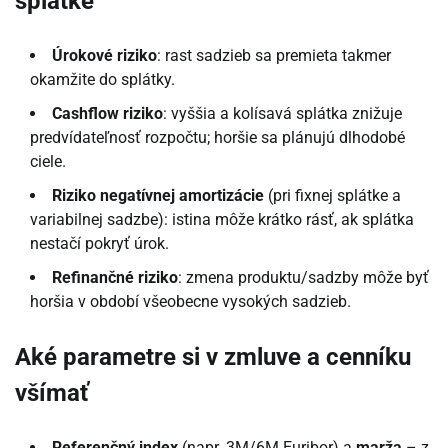
splátke
Úrokové riziko
: rast sadzieb sa premieta takmer
okamžite do splátky.
Cashflow riziko
: vyššia a kolísavá splátka znižuje
predvídateľnosť rozpočtu; horšie sa plánujú dlhodobé
ciele.
Riziko negatívnej amortizácie
(pri fixnej splátke a
variabilnej sadzbe): istina môže krátko rásť, ak splátka
nestačí pokryť úrok.
Refinančné riziko
: zmena produktu/sadzby môže byť
horšia v období všeobecne vysokých sadzieb.
Aké parametre si v zmluve a cenníku
všímať
Referenčný index
(napr. 3M/6M Euribor) a
marža
– z