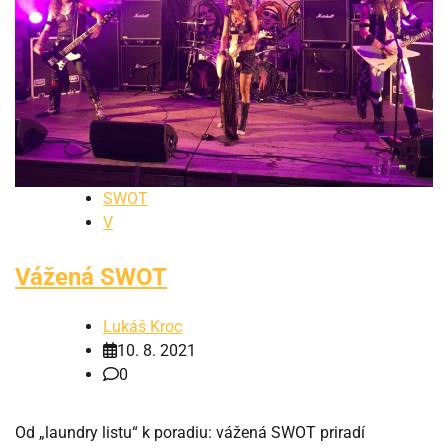
SWOT
V
Vážená SWOT
Lukáš Kroc
10. 8. 2021
0
Od „laundry listu“ k poradiu: vážená SWOT priradí