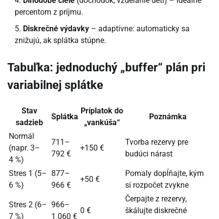
Dlhodobé ciele
(dôchodok, vzdelanie detí) – ideálne
percentom z príjmu.
Diskrečné výdavky
– adaptívne: automaticky sa
znižujú, ak splátka stúpne.
Tabuľka: jednoduchý „buffer“ plán pri
variabilnej splátke
Stav
Príplatok do
Splátka
Poznámka
sadzieb
„vankúša“
Normál
711–
Tvorba rezervy pre
(napr. 3–
+150 €
792 €
budúci nárast
4 %)
Stres 1 (5–
877–
Pomaly dopĺňajte, kým
+50 €
6 %)
966 €
si rozpočet zvykne
Čerpajte z rezervy,
Stres 2 (6–
966–
0 €
škálujte diskrečné
7 %)
1 060 €