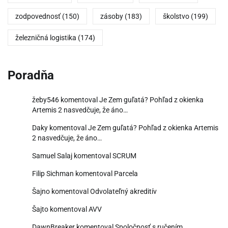
zodpovednosť
(150)
zásoby
(183)
školstvo
(199)
železničná logistika
(174)
Poradňa
žeby546
komentoval
Je Zem guľatá? Pohľad z okienka
Artemis 2 nasvedčuje, že áno…
Daky
komentoval
Je Zem guľatá? Pohľad z okienka Artemis
2 nasvedčuje, že áno…
Samuel Salaj
komentoval
SCRUM
Filip Sichman
komentoval
Parcela
Šajno
komentoval
Odvolateľný akreditív
Šajto
komentoval
AVV
DawnBreaker
komentoval
Spoločnosť s ručením