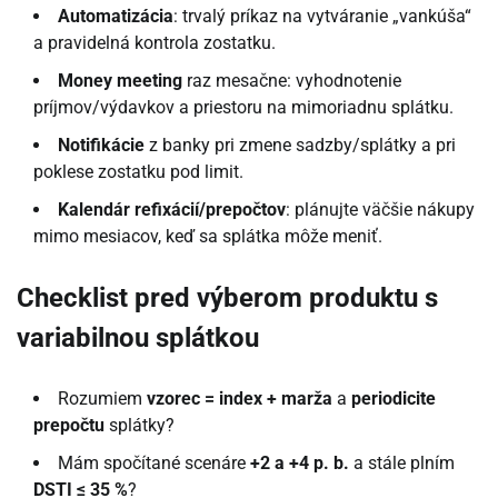
Automatizácia
: trvalý príkaz na vytváranie „vankúša“
a pravidelná kontrola zostatku.
Money meeting
raz mesačne: vyhodnotenie
príjmov/výdavkov a priestoru na mimoriadnu splátku.
Notifikácie
z banky pri zmene sadzby/splátky a pri
poklese zostatku pod limit.
Kalendár refixácií/prepočtov
: plánujte väčšie nákupy
mimo mesiacov, keď sa splátka môže meniť.
Checklist pred výberom produktu s
variabilnou splátkou
Rozumiem
vzorec = index + marža
a
periodicite
prepočtu
splátky?
Mám spočítané scenáre
+2 a +4 p. b.
a stále plním
DSTI ≤ 35 %
?