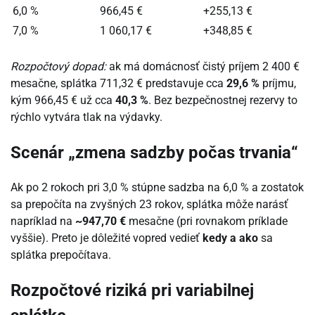
6,0 %
966,45 €
+255,13 €
7,0 %
1 060,17 €
+348,85 €
Rozpočtový dopad:
ak má domácnosť čistý príjem 2 400 €
mesačne, splátka 711,32 € predstavuje cca
29,6 %
príjmu,
kým 966,45 € už cca
40,3 %
. Bez bezpečnostnej rezervy to
rýchlo vytvára tlak na výdavky.
Scenár „zmena sadzby počas trvania“
Ak po 2 rokoch pri 3,0 % stúpne sadzba na 6,0 % a zostatok
sa prepočíta na zvyšných 23 rokov, splátka môže narásť
napríklad na
~947,70 €
mesačne (pri rovnakom príklade
vyššie). Preto je dôležité vopred vedieť
kedy a ako
sa
splátka prepočítava.
Rozpočtové riziká pri variabilnej