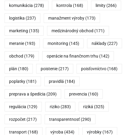
komunikácia
(278)
kontrola
(168)
limity
(266)
logistika
(237)
manažment výroby
(173)
marketing
(135)
medzinárodný obchod
(171)
meranie
(193)
monitoring
(145)
náklady
(227)
obchod
(179)
operácie na finančnom trhu
(142)
plán
(180)
poistenie
(217)
poisťovníctvo
(168)
poplatky
(181)
pravidlá
(184)
preprava a špedícia
(209)
prevencia
(160)
regulácia
(129)
riziko
(283)
riziká
(325)
rozpočet
(217)
transparentnosť
(290)
transport
(168)
výroba
(434)
výrobky
(167)