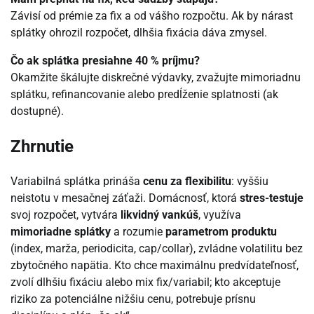
Závisí od prémie za fix a od vášho rozpočtu. Ak by nárast
splátky ohrozil rozpočet, dlhšia fixácia dáva zmysel.
Čo ak splátka presiahne 40 % príjmu?
Okamžite škálujte diskrečné výdavky, zvažujte mimoriadnu
splátku, refinancovanie alebo predĺženie splatnosti (ak
dostupné).
Zhrnutie
Variabilná splátka prináša
cenu za flexibilitu
: vyššiu
neistotu v mesačnej záťaži. Domácnosť, ktorá
stres-testuje
svoj rozpočet, vytvára
likvidný vankúš
, využíva
mimoriadne splátky
a rozumie
parametrom produktu
(index, marža, periodicita, cap/collar), zvládne volatilitu bez
zbytočného napätia. Kto chce maximálnu predvídateľnosť,
zvolí dlhšiu fixáciu alebo mix fix/variabil; kto akceptuje
riziko za potenciálne nižšiu cenu, potrebuje prísnu