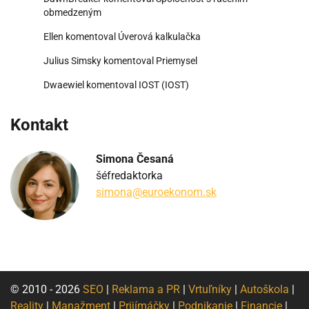
obmedzeným
Ellen
komentoval
Úverová kalkulačka
Julius Simsky
komentoval
Priemysel
Dwaewiel
komentoval
IOST (IOST)
Kontakt
Simona Česaná
šéfredaktorka
simona@euroekonom.sk
© 2010 - 2026
SEO
|
Reklama a PR
|
Vrtuľníky
|
Autoškola
|
Reality
|
Manažment
|
Prijímáčky
|
Podnikanie
|
Financie
|