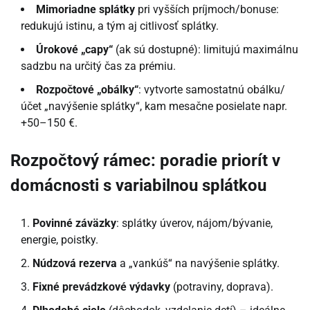
Mimoriadne splátky
pri vyšších príjmoch/bonuse:
redukujú istinu, a tým aj citlivosť splátky.
Úrokové „capy“
(ak sú dostupné): limitujú maximálnu
sadzbu na určitý čas za prémiu.
Rozpočtové „obálky“
: vytvorte samostatnú obálku/
účet „navýšenie splátky“, kam mesačne posielate napr.
+50–150 €.
Rozpočtový rámec: poradie priorít v
domácnosti s variabilnou splátkou
Povinné záväzky
: splátky úverov, nájom/bývanie,
energie, poistky.
Núdzová rezerva
a „vankúš“ na navýšenie splátky.
Fixné prevádzkové výdavky
(potraviny, doprava).