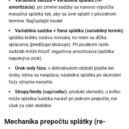
Variabilná sadzba + variabilná splátka (re-
amortizácia)
: po zmene sadzby sa nanovo vypočíta
mesačná splátka tak, aby sa úver splatil v pôvodnom
termíne. Najčastejší model.
Variabilná sadzba + fixná splátka (variabilný termín)
:
splátka krátko ostáva rovnaká, no mení sa dĺžka
splácania (predlžuje/skracuje). Pri prudkom raste
sadzieb môže hroziť
negatívna amortizácia
(splátka
nepokrýva úrok).
Úrok-only fáza
: v dohodnutom období platíte len
úroky, istina sa nespláca; následná splátka po skončení
fázy výrazne narastie.
Stropy/limity (cap/collar)
: produkt obmedzí, o koľko
môže splátka/sadzba narásť pri jednom prepočte, nie
však za celé obdobie.
Mechanika prepočtu splátky (re-