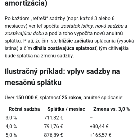
amortizácia)
Po každom „refreši“ sadzby (napr. každé 3 alebo 6
mesiacov) veriteľ spočíta
zostatok istiny
,
novú sadzbu
a
zostávajúcu dobu
a podľa toho vypočíta novú anuitnú
splátku. Platí, že čím ste
bližšie začiatku
splácania (vysoká
istina) a čím
dlhšia zostávajúca splatnosť
, tým citlivejšia
bude splátka na zmenu sadzby.
Ilustračný príklad: vplyv sadzby na
mesačnú splátku
Úver
150 000 €
, splatnosť
25 rokov
, anuitné splácanie:
Ročná sadzba
Splátka / mesiac
Zmena vs. 3,0 %
3,0 %
711,32 €
–
4,0 %
791,76 €
+80,44 €
5,0 %
876,89 €
+165,57 €