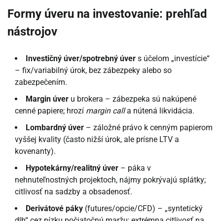
Formy úveru na investovanie: prehľad
nástrojov
Investičný úver/spotrebný úver
s účelom „investície“
– fix/variabilný úrok, bez zábezpeky alebo so
zabezpečením.
Margin úver
u brokera – zábezpeka sú nakúpené
cenné papiere; hrozí
margin call
a nútená likvidácia.
Lombardný úver
– záložné právo k cenným papierom
vyššej kvality (často nižší úrok, ale prísne LTV a
kovenanty).
Hypotekárny/realitný úver
– páka v
nehnuteľnostných projektoch, nájmy pokrývajú splátky;
citlivosť na sadzby a obsadenosť.
Derivátové páky
(futures/opcie/CFD) – „syntetický
dlh“ cez nízku počiatočnú maržu; extrémna citlivosť na