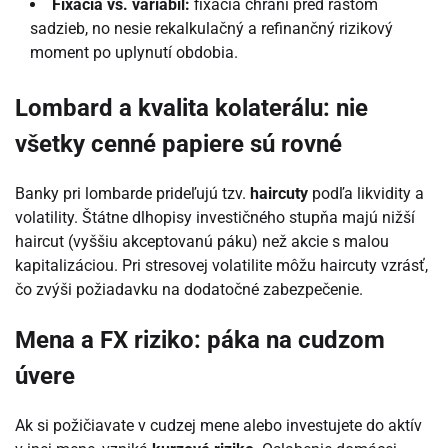
Fixácia vs. variabil:
fixácia chráni pred rastom
sadzieb, no nesie rekalkulačný a refinančný rizikový
moment po uplynutí obdobia.
Lombard a kvalita kolaterálu: nie
všetky cenné papiere sú rovné
Banky pri lombarde prideľujú tzv.
haircuty
podľa likvidity a
volatility. Štátne dlhopisy investičného stupňa majú nižší
haircut (vyššiu akceptovanú páku) než akcie s malou
kapitalizáciou. Pri stresovej volatilite môžu haircuty vzrásť,
čo zvýši požiadavku na dodatočné zabezpečenie.
Mena a FX riziko: páka na cudzom
úvere
Ak si požičiavate v cudzej mene alebo investujete do aktív