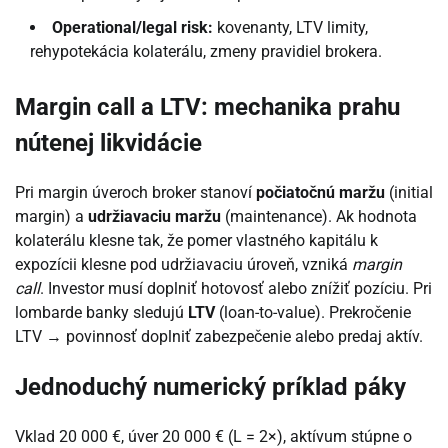
Operational/legal risk:
kovenanty, LTV limity,
rehypotekácia kolaterálu, zmeny pravidiel brokera.
Margin call a LTV: mechanika prahu
nútenej likvidácie
Pri margin úveroch broker stanoví
počiatočnú maržu
(initial
margin) a
udržiavaciu maržu
(maintenance). Ak hodnota
kolaterálu klesne tak, že pomer vlastného kapitálu k
expozícii klesne pod udržiavaciu úroveň, vzniká
margin
call
. Investor musí doplniť hotovosť alebo znížiť pozíciu. Pri
lombarde banky sledujú
LTV
(loan-to-value). Prekročenie
LTV → povinnosť doplniť zabezpečenie alebo predaj aktív.
Jednoduchý numerický príklad páky
Vklad 20 000 €, úver 20 000 € (L = 2×), aktívum stúpne o