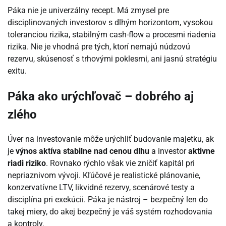
Páka nie je univerzálny recept. Má zmysel pre
disciplinovaných investorov s dlhým horizontom, vysokou
toleranciou rizika, stabilným cash-flow a procesmi riadenia
rizika. Nie je vhodná pre tých, ktorí nemajú núdzovú
rezervu, skúsenosť s trhovými poklesmi, ani jasnú stratégiu
exitu.
Páka ako urýchľovač – dobrého aj
zlého
Úver na investovanie môže urýchliť budovanie majetku, ak
je
výnos aktíva stabilne nad cenou dlhu
a investor
aktivne
riadi riziko
. Rovnako rýchlo však vie zničiť kapitál pri
nepriaznivom vývoji. Kľúčové je realistické plánovanie,
konzervatívne LTV, likvidné rezervy, scenárové testy a
disciplína pri exekúcii. Páka je nástroj – bezpečný len do
takej miery, do akej bezpečný je váš systém rozhodovania
a kontroly.