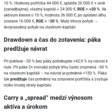
10 %. Hodnota portfólia 44 000 €, splatíte 20 000 € + úrok
(zanedbajme), vlastný kapitál ≈ 24 000 €,
ROE ≈ +20 %
. Ak
aktívum klesne o 10 %, hodnota 36 000 €, po splatení dlhu
zostane 16 000 €,
ROE ≈ −20 %
. Malý trhový pohyb →
dvojnásobný pohyb na vlastnom kapitáli.
Drawdown a čas do zotavenia: páka
predlžuje návrat
Pri poklese −30 % bez páky potrebujete +42,9 % na návrat k
nule. Pri páke 2× rovnaký pohyb trhu často znamená −60 %
na vlastnom kapitáli – na návrat je potrebné +150 %. Páka
tak
predlžuje
čas potrebný na zotavenie portfólia a zvyšuje
riziko trvalej straty kapitálu.
Carry a „spread“ medzi výnosom
aktíva a úrokom