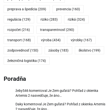
preprava a špedícia
(209)
prevencia
(160)
regulácia
(129)
riziko
(283)
riziká
(324)
rozpočet
(216)
transparentnosť
(290)
transport
(168)
výroba
(434)
výrobky
(167)
zodpovednosť
(150)
zásoby
(183)
školstvo
(199)
železničná logistika
(174)
Poradňa
žeby546
komentoval
Je Zem guľatá? Pohľad z okienka
Artemis 2 nasvedčuje, že áno…
Daky
komentoval
Je Zem guľatá? Pohľad z okienka Artemis
2 nasvedčuje, že áno…