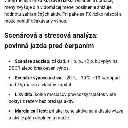
v inej mene, vzniká
kurzové riziko
. Oslabenie domácej
meny zvyšuje dlh v domácej mene; posilnenie znižuje
hodnotu zahraničných aktív. Pri páke sa FX riziko násobí a
môže pohltiť očakávaný výnos.
Scenárová a stresová analýza:
povinná jazda pred čerpaním
Scenáre sadzieb:
základ, +1 p. b., +2 p. b.; vplyv na
DSCR alebo break-even výnos.
Scenáre výnosu aktíva:
−20 %, −30 %, +10 %; dopad
na LTV, maržu a vlastný kapitál.
Likvidita:
koľko mesiacov prevádzky/splátok viete
pokryť z rezerv bez predaja aktív.
Margin call test:
pri akej cene aktíva sa aktivuje výzva
a aký je plán doplnenia marže.