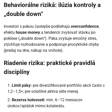
Behaviorálne riziká: ilúzia kontroly a
„double down“
Investori s pákou častejšie podliehajú
overconfidence
,
efektu
house money
a tendencii zvyšovať stávku po
poklese („double down“). Páka zvyšuje emočný stres,
zrýchľuje rozhodovanie a podporuje procyklické chyby
(predaj na dne, nákup na vrchole).
Riadenie rizika: praktické pravidlá
disciplíny
Limit páky:
pre diverzifikované portfólio akcií často ≤
1,2–1,5×; pre volatilné aktíva ešte menej.
Rezerva hotovosti:
min. 6–12 mesiacov
úrokov/splátok mimo kolaterálu.