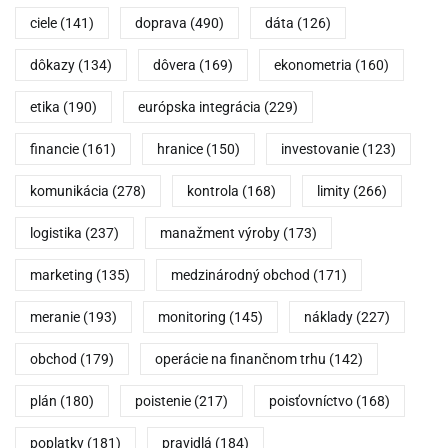
ciele
(141)
doprava
(490)
dáta
(126)
dôkazy
(134)
dôvera
(169)
ekonometria
(160)
etika
(190)
európska integrácia
(229)
financie
(161)
hranice
(150)
investovanie
(123)
komunikácia
(278)
kontrola
(168)
limity
(266)
logistika
(237)
manažment výroby
(173)
marketing
(135)
medzinárodný obchod
(171)
meranie
(193)
monitoring
(145)
náklady
(227)
obchod
(179)
operácie na finančnom trhu
(142)
plán
(180)
poistenie
(217)
poisťovníctvo
(168)
poplatky
(181)
pravidlá
(184)