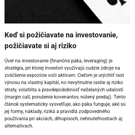
Keď si požičiavate na investovanie,
požičiavate si aj riziko
Úver na investovanie (finančná páka, leveraging) je
stratégia, pri ktorej investori využívajú cudzie zdroje na
zväčšenie expozície voči aktívam. Cieľom je urýchliť rast
výnosu na vlastný kapitál, no nevyhnutne rastie aj riziko
straty, volatilita a pravdepodobnosť neželaných udalostí
(margin call, porušenie kovenantov, nútený predaj). Tento
článok systematicky vysvetľuje, ako páka funguje, aké sú
jej formy, náklady, riziká a pravidlá zodpovedného
používania pri akciách, dlhopisoch, nehnuteľnostiach aj
alternatívach.