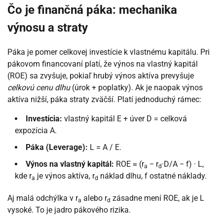
Čo je finančná páka: mechanika
výnosu a straty
Páka je pomer celkovej investície k vlastnému kapitálu. Pri
pákovom financovaní platí, že výnos na vlastný kapitál
(ROE) sa zvyšuje, pokiaľ hrubý výnos aktíva prevyšuje
celkovú cenu dlhu
(úrok + poplatky). Ak je naopak výnos
aktíva nižší, páka straty zväčší. Platí jednoduchý rámec:
Investícia:
vlastný kapitál E + úver D = celková
expozícia A.
Páka (Leverage):
L = A / E.
Výnos na vlastný kapitál:
ROE ≈ (r
− r
·D/A − f) · L,
a
d
kde r
je výnos aktíva, r
náklad dlhu, f ostatné náklady.
a
d
Aj malá odchýlka v r
alebo r
zásadne mení ROE, ak je L
a
d
vysoké. To je jadro pákového rizika.