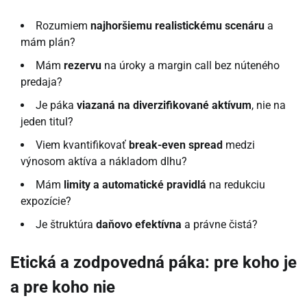
Rozumiem
najhoršiemu realistickému scenáru
a
mám plán?
Mám
rezervu
na úroky a margin call bez núteného
predaja?
Je páka
viazaná na diverzifikované aktívum
, nie na
jeden titul?
Viem kvantifikovať
break-even spread
medzi
výnosom aktíva a nákladom dlhu?
Mám
limity a automatické pravidlá
na redukciu
expozície?
Je štruktúra
daňovo efektívna
a právne čistá?
Etická a zodpovedná páka: pre koho je
a pre koho nie