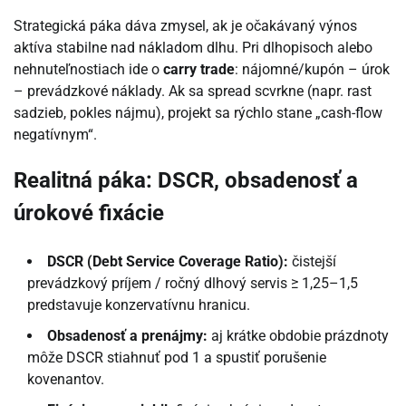
Strategická páka dáva zmysel, ak je očakávaný výnos
aktíva stabilne nad nákladom dlhu. Pri dlhopisoch alebo
nehnuteľnostiach ide o
carry trade
: nájomné/kupón – úrok
– prevádzkové náklady. Ak sa spread scvrkne (napr. rast
sadzieb, pokles nájmu), projekt sa rýchlo stane „cash-flow
negatívnym“.
Realitná páka: DSCR, obsadenosť a
úrokové fixácie
DSCR (Debt Service Coverage Ratio):
čistejší
prevádzkový príjem / ročný dlhový servis ≥ 1,25–1,5
predstavuje konzervatívnu hranicu.
Obsadenosť a prenájmy:
aj krátke obdobie prázdnoty
môže DSCR stiahnuť pod 1 a spustiť porušenie
kovenantov.