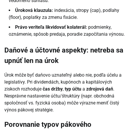
vedomého súhlasu.
Úroková klauzula:
indexácia, stropy (cap), podlahy
(floor), poplatky za zmenu fixácie.
Právo veriteľa likvidovať kolaterál:
podmienky,
oznámenie, spôsob predaja, poradie započítania výnosu.
Daňové a účtovné aspekty: netreba sa
upnúť len na úrok
Úrok môže byť daňovo uznateľný alebo nie, podľa účelu a
legislatívy. Pri dividendách, kupónoch a kapitálových
ziskoch rozhoduje
čas držby
,
typ účtu
a
zdrojová daň
.
Nesprávne nastavenie účtu/štruktúry (napr. obchodná
spoločnosť vs. fyzická osoba) môže výrazne meniť čistý
výnos pákovej stratégie.
Porovnanie typov pákového