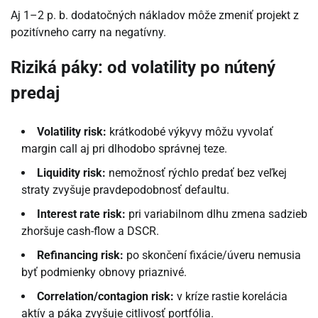
Aj 1–2 p. b. dodatočných nákladov môže zmeniť projekt z
pozitívneho carry na negatívny.
Riziká páky: od volatility po nútený
predaj
Volatility risk:
krátkodobé výkyvy môžu vyvolať
margin call aj pri dlhodobo správnej teze.
Liquidity risk:
nemožnosť rýchlo predať bez veľkej
straty zvyšuje pravdepodobnosť defaultu.
Interest rate risk:
pri variabilnom dlhu zmena sadzieb
zhoršuje cash-flow a DSCR.
Refinancing risk:
po skončení fixácie/úveru nemusia
byť podmienky obnovy priaznivé.
Correlation/contagion risk:
v kríze rastie korelácia
aktív a páka zvyšuje citlivosť portfólia.