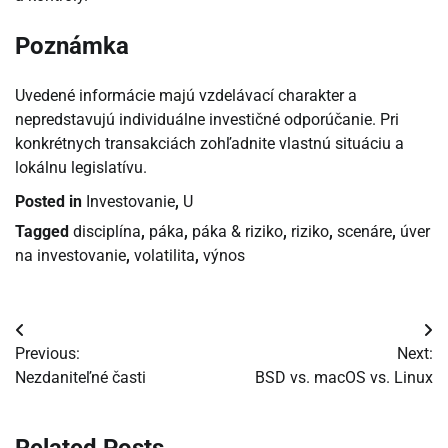
Poznámka
Uvedené informácie majú vzdelávací charakter a
nepredstavujú individuálne investičné odporúčanie. Pri
konkrétnych transakciách zohľadnite vlastnú situáciu a
lokálnu legislatívu.
Posted in
Investovanie
,
U
Tagged
disciplína
,
páka
,
páka & riziko
,
riziko
,
scenáre
,
úver
na investovanie
,
volatilita
,
výnos
Navigácia
Previous:
Next:
v
Nezdaniteľné časti
BSD vs. macOS vs. Linux
článku