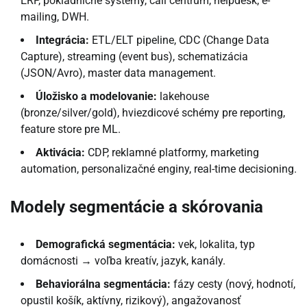
ERP, pokladničné systémy, call centrum, helpdesk, e-
mailing, DWH.
Integrácia:
ETL/ELT pipeline, CDC (Change Data
Capture), streaming (event bus), schematizácia
(JSON/Avro), master data management.
Úložisko a modelovanie:
lakehouse
(bronze/silver/gold), hviezdicové schémy pre reporting,
feature store pre ML.
Aktivácia:
CDP, reklamné platformy, marketing
automation, personalizačné enginy, real-time decisioning.
Modely segmentácie a skórovania
Demografická segmentácia:
vek, lokalita, typ
domácnosti → voľba kreatív, jazyk, kanály.
Behaviorálna segmentácia:
fázy cesty (nový, hodnotí,
opustil košík, aktívny, rizikový), angažovanosť