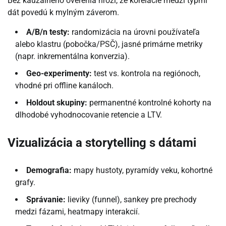
Bez kauzálneho overenia hrozí, že korelácie medzi typmi
dát povedú k mylným záverom.
A/B/n testy:
randomizácia na úrovni používateľa
alebo klastru (pobočka/PSČ), jasné primárne metriky
(napr. inkrementálna konverzia).
Geo-experimenty:
test vs. kontrola na regiónoch,
vhodné pri offline kanáloch.
Holdout skupiny:
permanentné kontrolné kohorty na
dlhodobé vyhodnocovanie retencie a LTV.
Vizualizácia a storytelling s dátami
Demografia:
mapy hustoty, pyramídy veku, kohortné
grafy.
Správanie:
lieviky (funnel), sankey pre prechody
medzi fázami, heatmapy interakcií.