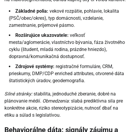
Základné polia:
vekové rozpätie, pohlavie, lokalita
(PSČ/obec/okres), typ domácnosti, vzdelanie,
zamestnanie, príjemové pásmo.
Rozširujúce ukazovatele:
veľkosť
mesta/aglomerácie, vlastníctvo bývania, fáza životného
cyklu (študent, mladá rodina, prázdne hniezdo),
dopravná/komunikačná dostupnosť.
Zdrojové systémy:
registračné formuláre, CRM,
prieskumy, DMP/CDP enriched attributes, otvorené dáta
štatistických úradov, geodemografia.
Silné stránky:
stabilita, jednoduché zberanie, dobré na
plánovanie médií.
Obmedzenia:
slabá prediktívna sila pre
konkrétne akcie, riziko stereotypizácie, nutnosť dbať na
etiku a súlad s legislatívou.
Behaviorálne dáta: signály záujmu a