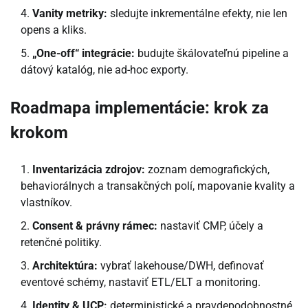
Vanity metriky:
sledujte inkrementálne efekty, nie len
opens a kliks.
„One-off“ integrácie:
budujte škálovateľnú pipeline a
dátový katalóg, nie ad-hoc exporty.
Roadmapa implementácie: krok za
krokom
Inventarizácia zdrojov:
zoznam demografických,
behaviorálnych a transakčných polí, mapovanie kvality a
vlastníkov.
Consent & právny rámec:
nastaviť CMP, účely a
retenčné politiky.
Architektúra:
vybrať lakehouse/DWH, definovať
eventové schémy, nastaviť ETL/ELT a monitoring.
Identity & UCP:
deterministické a pravdepodobnostné