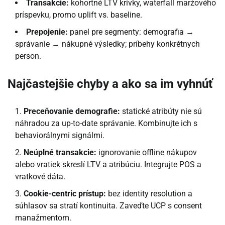
Transakcie:
kohortné LTV krivky, waterfall maržového
príspevku, promo uplift vs. baseline.
Prepojenie:
panel pre segmenty: demografia →
správanie → nákupné výsledky; príbehy konkrétnych
person.
Najčastejšie chyby a ako sa im vyhnúť
Preceňovanie demografie:
statické atribúty nie sú
náhradou za up-to-date správanie. Kombinujte ich s
behaviorálnymi signálmi.
Neúplné transakcie:
ignorovanie offline nákupov
alebo vratiek skreslí LTV a atribúciu. Integrujte POS a
vratkové dáta.
Cookie-centric prístup:
bez identity resolution a
súhlasov sa stratí kontinuita. Zaveďte UCP s consent
manažmentom.