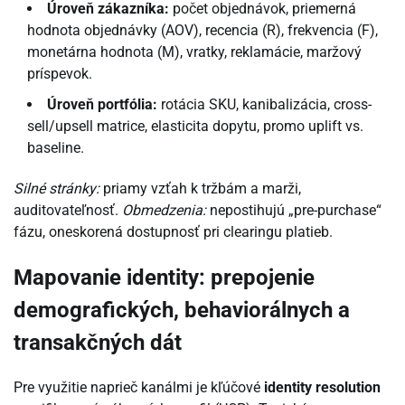
Úroveň zákazníka:
počet objednávok, priemerná
hodnota objednávky (AOV), recencia (R), frekvencia (F),
monetárna hodnota (M), vratky, reklamácie, maržový
príspevok.
Úroveň portfólia:
rotácia SKU, kanibalizácia, cross-
sell/upsell matrice, elasticita dopytu, promo uplift vs.
baseline.
Silné stránky:
priamy vzťah k tržbám a marži,
auditovateľnosť.
Obmedzenia:
nepostihujú „pre-purchase“
fázu, oneskorená dostupnosť pri clearingu platieb.
Mapovanie identity: prepojenie
demografických, behaviorálnych a
transakčných dát
Pre využitie naprieč kanálmi je kľúčové
identity resolution