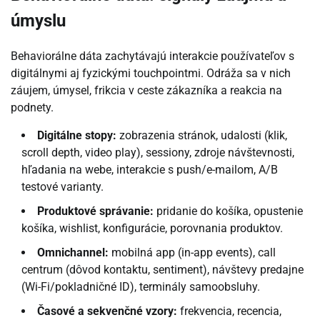
úmyslu
Behaviorálne dáta zachytávajú interakcie používateľov s
digitálnymi aj fyzickými touchpointmi. Odráža sa v nich
záujem, úmysel, frikcia v ceste zákazníka a reakcia na
podnety.
Digitálne stopy:
zobrazenia stránok, udalosti (klik,
scroll depth, video play), sessiony, zdroje návštevnosti,
hľadania na webe, interakcie s push/e-mailom, A/B
testové varianty.
Produktové správanie:
pridanie do košíka, opustenie
košíka, wishlist, konfigurácie, porovnania produktov.
Omnichannel:
mobilná app (in-app events), call
centrum (dôvod kontaktu, sentiment), návštevy predajne
(Wi-Fi/pokladničné ID), terminály samoobsluhy.
Časové a sekvenčné vzory:
frekvencia, recencia,