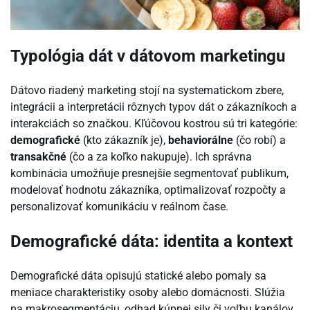
Typológia dát v dátovom marketingu
Dátovo riadený marketing stojí na systematickom zbere,
integrácii a interpretácii rôznych typov dát o zákazníkoch a
interakciách so značkou. Kľúčovou kostrou sú tri kategórie:
demografické
(kto zákazník je),
behaviorálne
(čo robí) a
transakčné
(čo a za koľko nakupuje). Ich správna
kombinácia umožňuje presnejšie segmentovať publikum,
modelovať hodnotu zákazníka, optimalizovať rozpočty a
personalizovať komunikáciu v reálnom čase.
Demografické dáta: identita a kontext
Demografické dáta opisujú statické alebo pomaly sa
meniace charakteristiky osoby alebo domácnosti. Slúžia
na makrosegmentáciu, odhad kúpnej sily či voľbu kanálov.