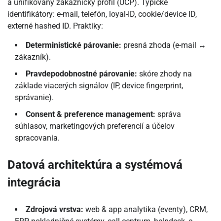
a unifikovaný zákaznícky profil (UCP). Typické
identifikátory: e-mail, telefón, loyal-ID, cookie/device ID,
externé hashed ID. Praktiky:
Deterministické párovanie:
presná zhoda (e-mail ↔
zákazník).
Pravdepodobnostné párovanie:
skóre zhody na
základe viacerých signálov (IP, device fingerprint,
správanie).
Consent & preference management:
správa
súhlasov, marketingových preferencií a účelov
spracovania.
Datová architektúra a systémová
integrácia
Zdrojová vrstva:
web & app analytika (eventy), CRM,