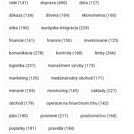
ciele
(141)
doprava
(490)
dáta
(127)
dôkazy
(134)
dôvera
(169)
ekonometria
(160)
etika
(190)
európska integrácia
(229)
financie
(161)
hranice
(150)
investovanie
(123)
komunikácia
(278)
kontrola
(168)
limity
(266)
logistika
(237)
manažment výroby
(173)
marketing
(135)
medzinárodný obchod
(171)
meranie
(193)
monitoring
(145)
náklady
(227)
obchod
(179)
operácie na finančnom trhu
(142)
plán
(180)
poistenie
(217)
poisťovníctvo
(168)
poplatky
(181)
pravidlá
(184)