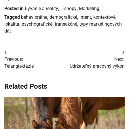
Posted in
Bývanie a reality
,
E-shopy
,
Marketing
,
T
Tagged
behaviorálne
,
demografické
,
intent
,
kontextové
,
lokalita
,
psychografické
,
transakčné
,
typy marketingových
dát
Navigácia
Previous:
Next:
v
Telangiektázie
Udržateľný pracovný výkon
článku
Related Posts