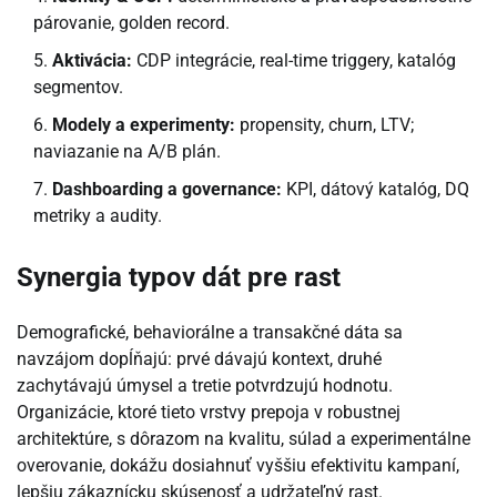
párovanie, golden record.
Aktivácia:
CDP integrácie, real-time triggery, katalóg
segmentov.
Modely a experimenty:
propensity, churn, LTV;
naviazanie na A/B plán.
Dashboarding a governance:
KPI, dátový katalóg, DQ
metriky a audity.
Synergia typov dát pre rast
Demografické, behaviorálne a transakčné dáta sa
navzájom dopĺňajú: prvé dávajú kontext, druhé
zachytávajú úmysel a tretie potvrdzujú hodnotu.
Organizácie, ktoré tieto vrstvy prepoja v robustnej
architektúre, s dôrazom na kvalitu, súlad a experimentálne
overovanie, dokážu dosiahnuť vyššiu efektivitu kampaní,
lepšiu zákaznícku skúsenosť a udržateľný rast.