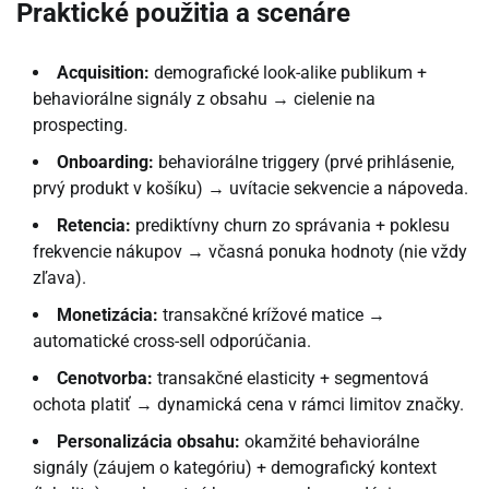
Praktické použitia a scenáre
Acquisition:
demografické look-alike publikum +
behaviorálne signály z obsahu → cielenie na
prospecting.
Onboarding:
behaviorálne triggery (prvé prihlásenie,
prvý produkt v košíku) → uvítacie sekvencie a nápoveda.
Retencia:
prediktívny churn zo správania + poklesu
frekvencie nákupov → včasná ponuka hodnoty (nie vždy
zľava).
Monetizácia:
transakčné krížové matice →
automatické cross-sell odporúčania.
Cenotvorba:
transakčné elasticity + segmentová
ochota platiť → dynamická cena v rámci limitov značky.
Personalizácia obsahu:
okamžité behaviorálne
signály (záujem o kategóriu) + demografický kontext