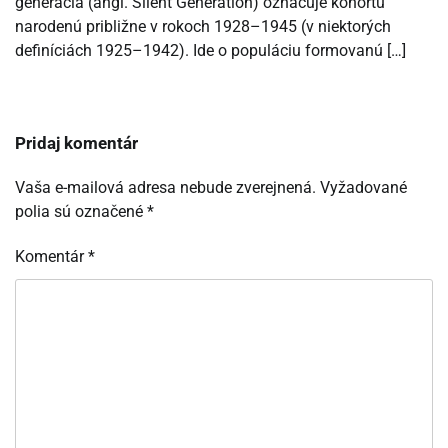
generácia (angl. Silent Generation) označuje kohortu
narodenú približne v rokoch 1928–1945 (v niektorých
definíciách 1925–1942). Ide o populáciu formovanú […]
Pridaj komentár
Vaša e-mailová adresa nebude zverejnená.
Vyžadované
polia sú označené
*
Komentár
*