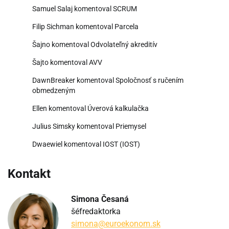
Samuel Salaj
komentoval
SCRUM
Filip Sichman
komentoval
Parcela
Šajno
komentoval
Odvolateľný akreditív
Šajto
komentoval
AVV
DawnBreaker
komentoval
Spoločnosť s ručením
obmedzeným
Ellen
komentoval
Úverová kalkulačka
Julius Simsky
komentoval
Priemysel
Dwaewiel
komentoval
IOST (IOST)
Kontakt
Simona Česaná
šéfredaktorka
simona@euroekonom.sk