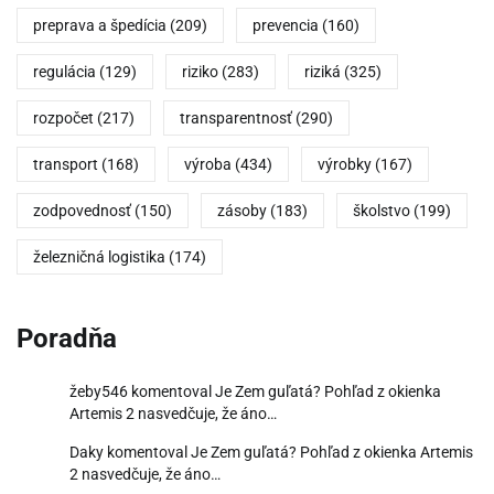
preprava a špedícia
(209)
prevencia
(160)
regulácia
(129)
riziko
(283)
riziká
(325)
rozpočet
(217)
transparentnosť
(290)
transport
(168)
výroba
(434)
výrobky
(167)
zodpovednosť
(150)
zásoby
(183)
školstvo
(199)
železničná logistika
(174)
Poradňa
žeby546
komentoval
Je Zem guľatá? Pohľad z okienka
Artemis 2 nasvedčuje, že áno…
Daky
komentoval
Je Zem guľatá? Pohľad z okienka Artemis
2 nasvedčuje, že áno…