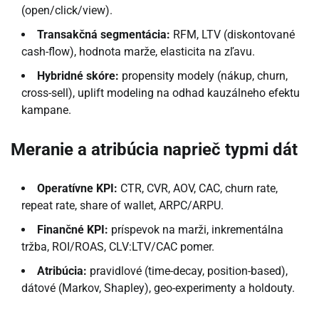
(open/click/view).
Transakčná segmentácia:
RFM, LTV (diskontované
cash-flow), hodnota marže, elasticita na zľavu.
Hybridné skóre:
propensity modely (nákup, churn,
cross-sell), uplift modeling na odhad kauzálneho efektu
kampane.
Meranie a atribúcia naprieč typmi dát
Operatívne KPI:
CTR, CVR, AOV, CAC, churn rate,
repeat rate, share of wallet, ARPC/ARPU.
Finančné KPI:
príspevok na marži, inkrementálna
tržba, ROI/ROAS, CLV:LTV/CAC pomer.
Atribúcia:
pravidlové (time-decay, position-based),
dátové (Markov, Shapley), geo-experimenty a holdouty.