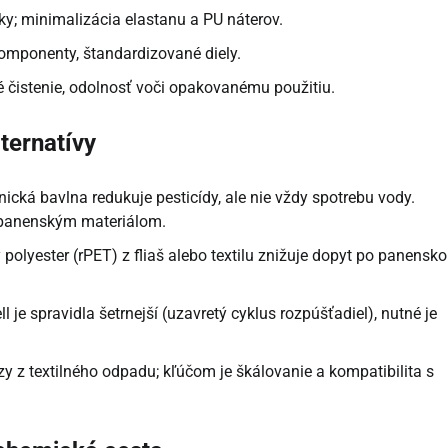
y; minimalizácia elastanu a PU náterov.
omponenty, štandardizované diely.
é čistenie, odolnosť voči opakovanému použitiu.
lternatívy
ická bavlna redukuje pesticídy, ale nie vždy spotrebu vody.
 panenským materiálom.
 polyester (rPET) z fliaš alebo textilu znižuje dopyt po panensk
 je spravidla šetrnejší (uzavretý cyklus rozpúšťadiel), nutné je
y z textilného odpadu; kľúčom je škálovanie a kompatibilita s