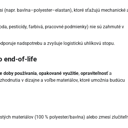
i (napr. bavlna–polyester–elastan), ktoré sťažujú mechanické 
a, pesticídy, farbivá, pracovné podmienky) nie sú zahrnuté v
dporuje nadspotrebu a zvyšuje logistickú uhlíkovú stopu.
 end-of-life
ie doby používania
,
opakované využitie
,
opraviteľnosť
a
rozhodnutia v dizajne a voľbe materiálov, ktoré umožnia budúcu
istých materiálov (100 % polyester/bavlna) alebo zmesí zlučiteľ