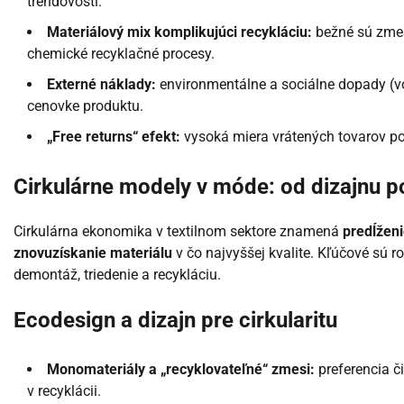
trendovosti.
Materiálový mix komplikujúci recykláciu:
bežné sú zmes
chemické recyklačné procesy.
Externé náklady:
environmentálne a sociálne dopady (vod
cenovke produktu.
„Free returns“ efekt:
vysoká miera vrátených tovarov po
Cirkulárne modely v móde: od dizajnu po
Cirkulárna ekonomika v textilnom sektore znamená
predĺžen
znovuzískanie materiálu
v čo najvyššej kvalite. Kľúčové sú 
demontáž, triedenie a recykláciu.
Ecodesign a dizajn pre cirkularitu
Monomateriály a „recyklovateľné“ zmesi:
preferencia č
v recyklácii.