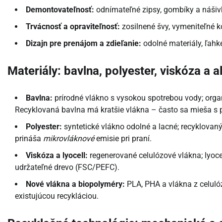
Demontovateľnosť:
odnímateľné zipsy, gombíky a nášivk
Trvácnosť a opraviteľnosť:
zosilnené švy, vymeniteľné k
Dizajn pre prenájom a zdieľanie:
odolné materiály, ľahk
Materiály: bavlna, polyester, viskóza a a
Bavlna:
prírodné vlákno s vysokou spotrebou vody; organ
Recyklovaná bavlna má kratšie vlákna – často sa mieša s
Polyester:
syntetické vlákno odolné a lacné; recyklovaný
prináša
mikrovláknové
emisie pri praní.
Viskóza a lyocell:
regenerované celulózové vlákna; lyocell
udržateľné drevo (FSC/PEFC).
Nové vlákna a biopolyméry:
PLA, PHA a vlákna z celulóz
existujúcou recykláciou.