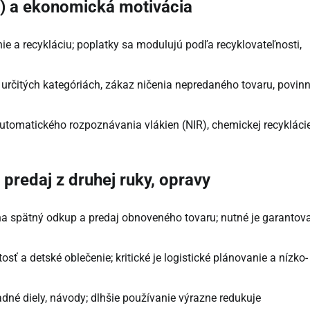
) a ekonomická motivácia
nie a recykláciu; poplatky sa modulujú podľa recyklovateľnosti,
určitých kategóriách, zákaz ničenia nepredaného tovaru, povin
, automatického rozpoznávania vlákien (NIR), chemickej recykláci
predaj z druhej ruky, opravy
a spätný odkup a predaj obnoveného tovaru; nutné je garantov
osť a detské oblečenie; kritické je logistické plánovanie a nízko-
dné diely, návody; dlhšie používanie výrazne redukuje