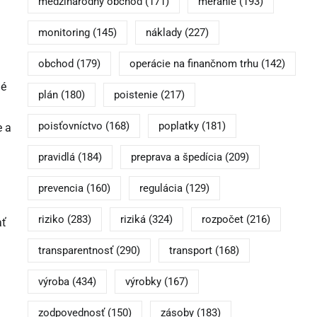
medzinárodný obchod
(171)
meranie
(193)
monitoring
(145)
náklady
(227)
obchod
(179)
operácie na finančnom trhu
(142)
né
plán
(180)
poistenie
(217)
poisťovníctvo
(168)
poplatky
(181)
e a
pravidlá
(184)
preprava a špedícia
(209)
prevencia
(160)
regulácia
(129)
riziko
(283)
riziká
(324)
rozpočet
(216)
ať
transparentnosť
(290)
transport
(168)
výroba
(434)
výrobky
(167)
zodpovednosť
(150)
zásoby
(183)