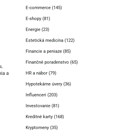
E-commerce
(145)
E-shopy
(81)
Energie
(23)
Estetická medicína
(122)
Financie a peniaze
(85)
Finančné poradenstvo
(65)
u,
HR a nábor
(79)
nia a
Hypotekárne úvery
(36)
Influenceri
(203)
Investovanie
(81)
Kreditné karty
(168)
Kryptomeny
(35)