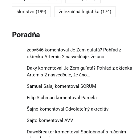
školstvo
(199)
železničná logistika
(174)
Poradňa
u
žeby546
komentoval
Je Zem guľatá? Pohľad z
okienka Artemis 2 nasvedčuje, že áno…
Daky
komentoval
Je Zem guľatá? Pohľad z okienka
Artemis 2 nasvedčuje, že áno…
Samuel Salaj
komentoval
SCRUM
Filip Sichman
komentoval
Parcela
Šajno
komentoval
Odvolateľný akreditív
Šajto
komentoval
AVV
DawnBreaker
komentoval
Spoločnosť s ručením