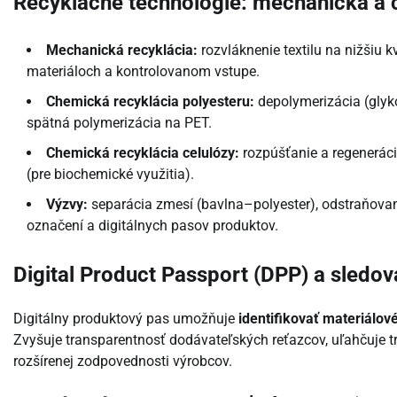
Recyklačné technológie: mechanická a 
Mechanická recyklácia:
rozvláknenie textilu na nižšiu k
materiáloch a kontrolovanom vstupe.
Chemická recyklácia polyesteru:
depolymerizácia (glyk
spätná polymerizácia na PET.
Chemická recyklácia celulózy:
rozpúšťanie a regeneráci
(pre biochemické využitia).
Výzvy:
separácia zmesí (bavlna–polyester), odstraňovani
označení a digitálnych pasov produktov.
Digital Product Passport (DPP) a sledov
Digitálny produktový pas umožňuje
identifikovať materiálov
Zvyšuje transparentnosť dodávateľských reťazcov, uľahčuje t
rozšírenej zodpovednosti výrobcov.