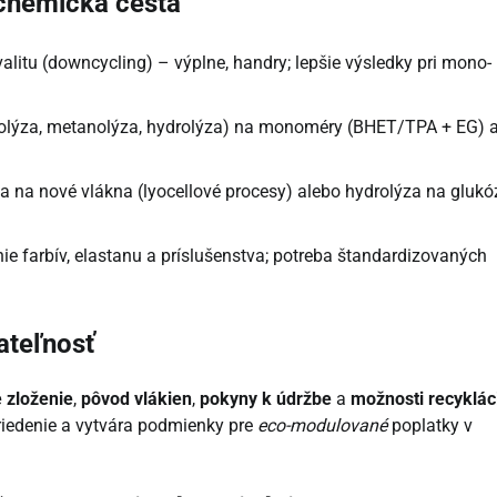
chemická cesta
valitu (downcycling) – výplne, handry; lepšie výsledky pri mono-
olýza, metanolýza, hydrolýza) na monoméry (BHET/TPA + EG) 
a na nové vlákna (lyocellové procesy) alebo hydrolýza na glukó
e farbív, elastanu a príslušenstva; potreba štandardizovaných
ateľnosť
é zloženie
,
pôvod vlákien
,
pokyny k údržbe
a
možnosti recyklác
riedenie a vytvára podmienky pre
eco-modulované
poplatky v