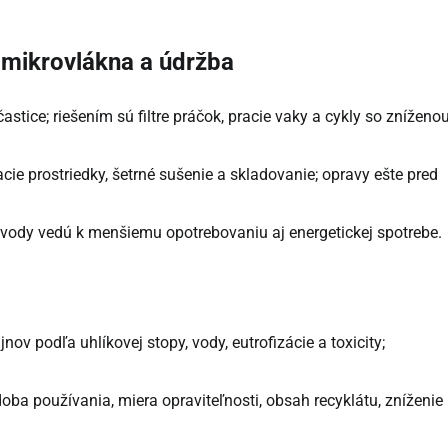
 mikrovlákna a údržba
častice; riešením sú filtre práčok, pracie vaky a cykly so zníženo
racie prostriedky, šetrné sušenie a skladovanie; opravy ešte pred
ávody vedú k menšiemu opotrebovaniu aj energetickej spotrebe.
ov podľa uhlíkovej stopy, vody, eutrofizácie a toxicity;
oba používania, miera opraviteľnosti, obsah recyklátu, zníženie