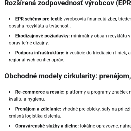
Rozšírená zodpovednosť výrobcov (EPR
EPR schémy pre textil:
výrobcovia financujú zber, triede
obsahu recyklátu a trvácnosti.
Ekodizajnové požiadavky:
minimálny obsah recyklátu v 
opraviteľné dizajny.
Podpora infraštruktúry:
investície do triediacich liniek
regionálnych centier opráv.
Obchodné modely cirkularity: prenájom, 
Re-commerce a resale:
platformy a programy značiek n
kvalitu a hygienu.
Prenájom a zdieľanie:
vhodné pre obleky, šaty na príležit
emisná logistika čistenia.
Opravárenské služby a dielne:
lokálne opravovne, náhra