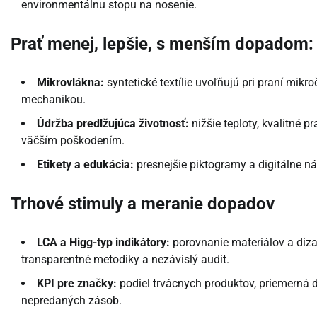
environmentálnu stopu na nosenie.
Prať menej, lepšie, s menším dopadom:
Mikrovlákna:
syntetické textílie uvoľňujú pri praní mikro
mechanikou.
Údržba predlžujúca životnosť:
nižšie teploty, kvalitné p
väčším poškodením.
Etikety a edukácia:
presnejšie piktogramy a digitálne n
Trhové stimuly a meranie dopadov
LCA a Higg-typ indikátory:
porovnanie materiálov a dizajn
transparentné metodiky a nezávislý audit.
KPI pre značky:
podiel trvácnych produktov, priemerná d
nepredaných zásob.