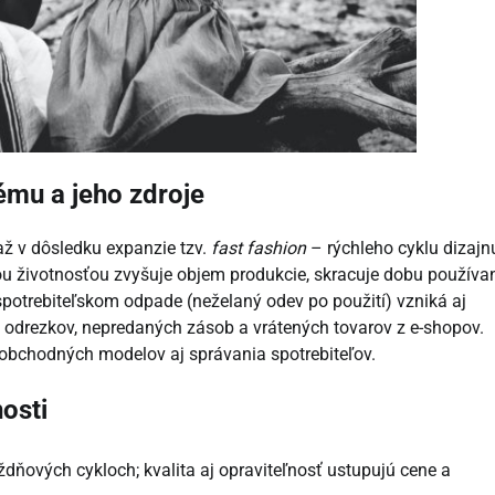
ému a jeho zdroje
až v dôsledku expanzie tzv.
fast fashion
– rýchleho cyklu dizajn
ou životnosťou zvyšuje objem produkcie, skracuje dobu používa
-spotrebiteľskom odpade (neželaný odev po použití) vzniká aj
drezkov, nepredaných zásob a vrátených tovarov z e-shopov.
, obchodných modelov aj správania spotrebiteľov.
osti
ždňových cykloch; kvalita aj opraviteľnosť ustupujú cene a