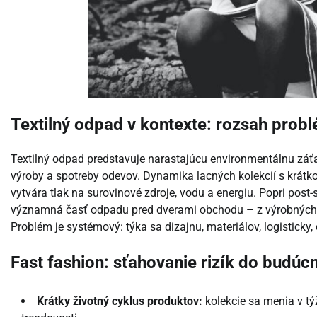
Textilný odpad v kontexte: rozsah probl
Textilný odpad predstavuje narastajúcu environmentálnu záť
výroby a spotreby odevov. Dynamika lacných kolekcií s krátk
vytvára tlak na surovinové zdroje, vodu a energiu. Popri post
významná časť odpadu pred dverami obchodu – z výrobných o
Problém je systémový: týka sa dizajnu, materiálov, logisticky
Fast fashion: sťahovanie rizík do budúcn
Krátky životný cyklus produktov:
kolekcie sa menia v tý