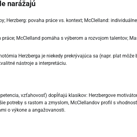
de narážajú
y; Herzberg: povaha práce vs. kontext; McClelland: individuálne
jn práce; McClelland pomáha s výberom a rozvojom talentov; M
chotómia Herzberga je niekedy prekrývajúca sa (napr. plat môže b
litné nástroje a interpretáciu.
petencia, vzťahovosť) dopĺňajú klasikov: Herzbergove motiváto
e potreby s rastom a zmyslom, McClellandov profil s vhodnos
tami o výkone a angažovanosti.