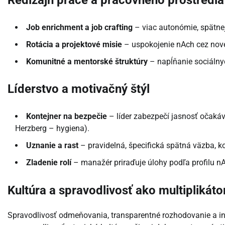
Job enrichment a job crafting
– viac autonómie, spätnej
Rotácia a projektové misie
– uspokojenie nAch cez nové
Komunitné a mentorské štruktúry
– napĺňanie sociálnych
Líderstvo a motivačný štýl
Kontejner na bezpečie
– líder zabezpečí jasnosť očaká
Herzberg – hygiena).
Uznanie a rast
– pravidelná, špecifická spätná väzba, ko
Zladenie rolí
– manažér priraďuje úlohy podľa profilu nA
Kultúra a spravodlivosť ako multiplikáto
Spravodlivosť odmeňovania, transparentné rozhodovanie a ink