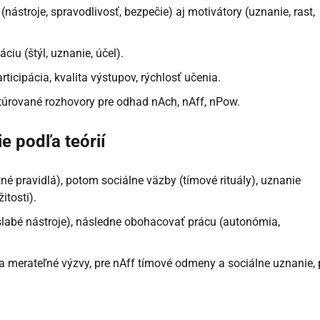
ástroje, spravodlivosť, bezpečie) aj motivátory (uznanie, rast,
iu (štýl, uznanie, účel).
ticipácia, kvalita výstupov, rýchlosť učenia.
túrované rozhovory pre odhad nAch, nAff, nPow.
 podľa teórií
ntné pravidlá), potom sociálne väzby (tímové rituály), uznanie
itosti).
 slabé nástroje), následne obohacovať prácu (autonómia,
e a merateľné výzvy, pre nAff tímové odmeny a sociálne uznanie, 