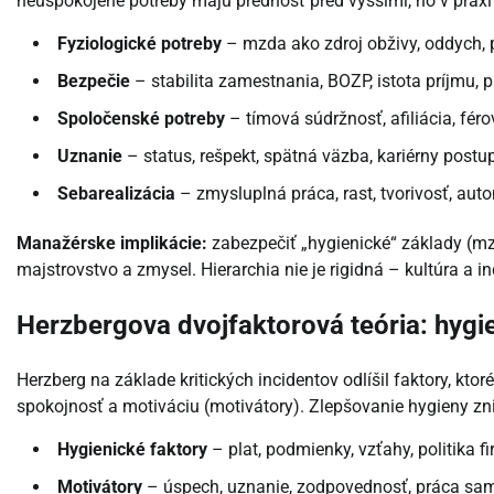
neuspokojené potreby majú prednosť pred vyššími, no v praxi
Fyziologické potreby
– mzda ako zdroj obživy, oddych,
Bezpečie
– stabilita zamestnania, BOZP, istota príjmu, p
Spoločenské potreby
– tímová súdržnosť, afiliácia, fér
Uznanie
– status, rešpekt, spätná väzba, kariérny postup
Sebarealizácia
– zmysluplná práca, rast, tvorivosť, aut
Manažérske implikácie:
zabezpečiť „hygienické“ základy (mzd
majstrovstvo a zmysel. Hierarchia nie je rigidná – kultúra a 
Herzbergova dvojfaktorová teória: hygi
Herzberg na základe kritických incidentov odlíšil faktory, kto
spokojnosť a motiváciu (motivátory). Zlepšovanie hygieny zni
Hygienické faktory
– plat, podmienky, vzťahy, politika fi
Motivátory
– úspech, uznanie, zodpovednosť, práca sam