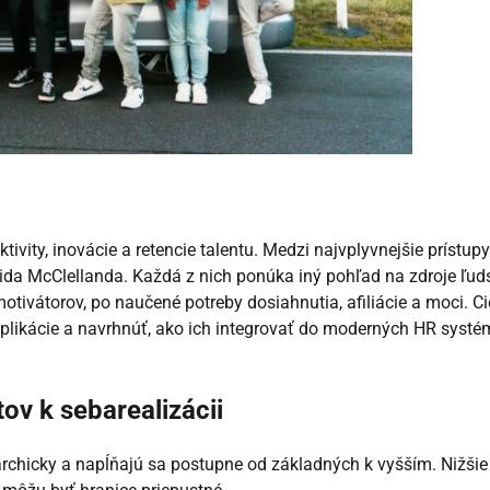
ity, inovácie a retencie talentu. Medzi najvplyvnejšie prístupy
ida McClellanda. Každá z nich ponúka iný pohľad na zdroje ľud
 motivátorov, po naučené potreby dosiahnutia, afiliácie a moci. C
implikácie a navrhnúť, ako ich integrovať do moderných HR syst
ov k sebarealizácii
rchicky a napĺňajú sa postupne od základných k vyšším. Nižšie