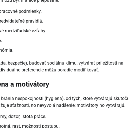
 môžu byť hranice priepustné.
 pracovné podmienky.
redvídateľné pravidlá.
ové medziľudské vzťahy.
.
onómia.
a, bezpečie), budovať sociálnu klímu, vytvárať príležitosti na
individuálne preferencie môžu poradie modifikovať.
ena a motivátory
ré bránia nespokojnosti (hygiena), od tých, ktoré vytvárajú skuto
žuje sťažnosti, no nevyvolá nadšenie; motivátory ho vytvárajú.
rmy, dozor, istota práce.
otná, rast, možnosti postupu.