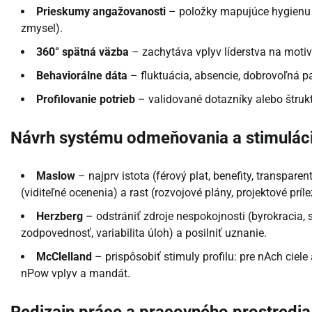
Prieskumy angažovanosti
– položky mapujúce hygienu (n
zmysel).
360° spätná väzba
– zachytáva vplyv líderstva na motivác
Behaviorálne dáta
– fluktuácia, absencie, dobrovoľná par
Profilovanie potrieb
– validované dotazníky alebo štruk
Návrh systému odmeňovania a stimulácie
Maslow
– najprv istota (férový plat, benefity, transpare
(viditeľné ocenenia) a rast (rozvojové plány, projektové prílež
Herzberg
– odstrániť zdroje nespokojnosti (byrokracia,
zodpovednosť, variabilita úloh) a posilniť uznanie.
McClelland
– prispôsobiť stimuly profilu: pre nAch ciel
nPow vplyv a mandát.
Redizajn práce a pracovného prostredia