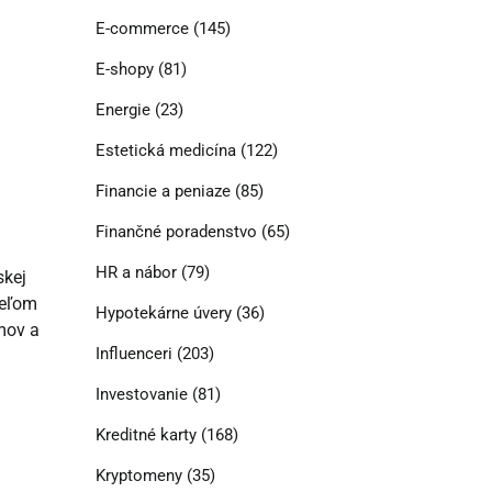
E-commerce
(145)
E-shopy
(81)
Energie
(23)
Estetická medicína
(122)
Financie a peniaze
(85)
Finančné poradenstvo
(65)
HR a nábor
(79)
skej
ieľom
Hypotekárne úvery
(36)
émov a
Influenceri
(203)
Investovanie
(81)
Kreditné karty
(168)
Kryptomeny
(35)