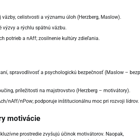
 väzby, celistvosti a významu úloh (Herzberg, Maslow).
 výzvy a rýchlu spätnú väzbu.
 potrieb a nAff; zosilnenie kultúry zdieľania.
vaní, spravodlivosť a psychologickú bezpečnosť (Maslow – bezp
učing, príležitosti na majstrovstvo (Herzberg – motivátory).
ch/nAff/nPow; podporuje inštitucionálnu moc pri rozvoji lídrov.
ry motivácie
luzívne prostredie zvyšujú účinok motivátorov. Naopak,