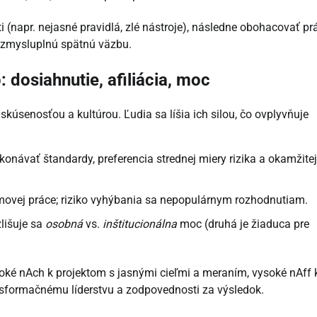
i (napr. nejasné pravidlá, zlé nástroje), následne obohacovať pr
ť zmysluplnú spätnú väzbu.
 dosiahnutie, afiliácia, moc
skúsenosťou a kultúrou. Ľudia sa líšia ich silou, čo ovplyvňuje
onávať štandardy, preferencia strednej miery rizika a okamžitej
movej práce; riziko vyhýbania sa nepopulárnym rozhodnutiam.
lišuje sa
osobná
vs.
inštitucionálna
moc (druhá je žiaduca pre
soké nAch k projektom s jasnými cieľmi a meraním, vysoké nAff 
nsformačnému líderstvu a zodpovednosti za výsledok.