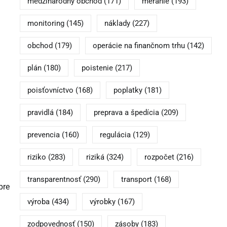
medzinárodný obchod
(171)
meranie
(193)
monitoring
(145)
náklady
(227)
obchod
(179)
operácie na finančnom trhu
(142)
plán
(180)
poistenie
(217)
poisťovníctvo
(168)
poplatky
(181)
pravidlá
(184)
preprava a špedícia
(209)
prevencia
(160)
regulácia
(129)
riziko
(283)
riziká
(324)
rozpočet
(216)
transparentnosť
(290)
transport
(168)
pre
výroba
(434)
výrobky
(167)
zodpovednosť
(150)
zásoby
(183)