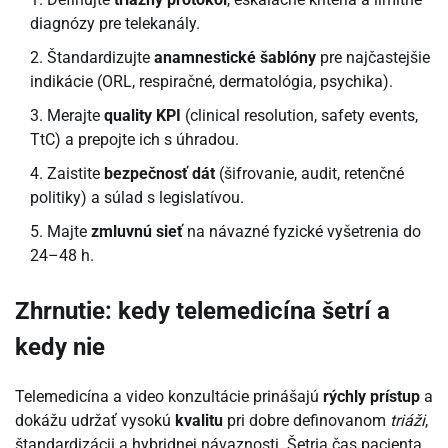
diagnózy pre telekanály.
Štandardizujte
anamnestické šablóny
pre najčastejšie
indikácie (ORL, respiračné, dermatológia, psychika).
Merajte
quality KPI
(clinical resolution, safety events,
TtC) a prepojte ich s úhradou.
Zaistite
bezpečnosť dát
(šifrovanie, audit, retenčné
politiky) a súlad s legislatívou.
Majte
zmluvnú sieť
na návazné fyzické vyšetrenia do
24–48 h.
Zhrnutie: kedy telemedicína šetrí a
kedy nie
Telemedicína a video konzultácie prinášajú
rýchly prístup
a
dokážu udržať vysokú
kvalitu
pri dobre definovanom
triáži
,
štandardizácii a hybridnej návaznosti. Šetria čas pacienta