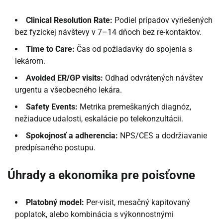
Clinical Resolution Rate:
Podiel prípadov vyriešených
bez fyzickej návštevy v 7–14 dňoch bez re-kontaktov.
Time to Care:
Čas od požiadavky do spojenia s
lekárom.
Avoided ER/GP visits:
Odhad odvrátených návštev
urgentu a všeobecného lekára.
Safety Events:
Metrika premeškaných diagnóz,
nežiaduce udalosti, eskalácie po telekonzultácii.
Spokojnosť a adherencia:
NPS/CES a dodržiavanie
predpísaného postupu.
Úhrady a ekonomika pre poisťovne
Platobný model:
Per-visit, mesačný kapitovaný
poplatok, alebo kombinácia s výkonnostnými