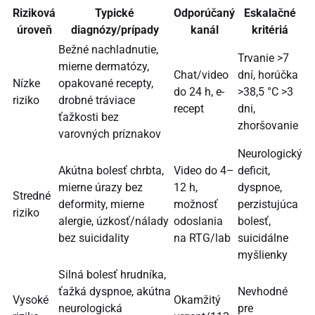
Riziková
Typické
Odporúčaný
Eskalačné
úroveň
diagnózy/prípady
kanál
kritériá
Bežné nachladnutie,
Trvanie >7
mierne dermatózy,
Chat/video
dní, horúčka
Nízke
opakované recepty,
do 24 h, e-
>38,5 °C >3
riziko
drobné tráviace
recept
dni,
ťažkosti bez
zhoršovanie
varovných príznakov
Neurologický
Akútna bolesť chrbta,
Video do 4–
deficit,
mierne úrazy bez
12 h,
dyspnoe,
Stredné
deformity, mierne
možnosť
perzistujúca
riziko
alergie, úzkosť/nálady
odoslania
bolesť,
bez suicidality
na RTG/lab
suicidálne
myšlienky
Silná bolesť hrudníka,
ťažká dyspnoe, akútna
Nevhodné
Vysoké
Okamžitý
neurologická
pre