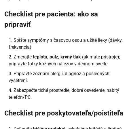
Checklist pre pacienta: ako sa
pripraviť
Spíšte symptómy s časovou osou a užité lieky (dávky,
frekvencia).
Zmerajte
teplotu, pulz, krvný tlak
(ak máte prístroje);
pripravte fotky kožných nálezov v dennom svetle.
Pripravte zoznam alergií, diagnóz a posledných
vyšetrení.
Zabezpečte tiché prostredie, dobré osvetlenie, nabitý
telefón/PC.
Checklist pre poskytovateľa/poistiteľa
Definujte
triážny protokol
, eskalačné kritériá a limitné