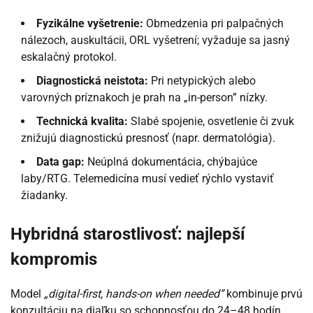
Fyzikálne vyšetrenie:
Obmedzenia pri palpačných
nálezoch, auskultácii, ORL vyšetrení; vyžaduje sa jasný
eskalačný protokol.
Diagnostická neistota:
Pri netypických alebo
varovných príznakoch je prah na „in-person” nízky.
Technická kvalita:
Slabé spojenie, osvetlenie či zvuk
znižujú diagnostickú presnosť (napr. dermatológia).
Data gap:
Neúplná dokumentácia, chýbajúce
laby/RTG. Telemedicína musí vedieť rýchlo vystaviť
žiadanky.
Hybridná starostlivosť: najlepší
kompromis
Model
„digital-first, hands-on when needed”
kombinuje prvú
konzultáciu na diaľku so schopnosťou do 24–48 hodín