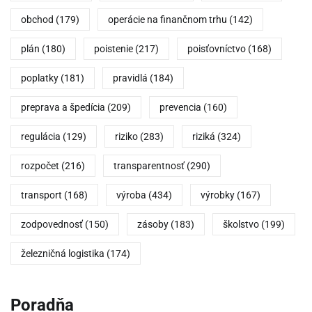
obchod
(179)
operácie na finančnom trhu
(142)
plán
(180)
poistenie
(217)
poisťovníctvo
(168)
poplatky
(181)
pravidlá
(184)
preprava a špedícia
(209)
prevencia
(160)
regulácia
(129)
riziko
(283)
riziká
(324)
rozpočet
(216)
transparentnosť
(290)
transport
(168)
výroba
(434)
výrobky
(167)
zodpovednosť
(150)
zásoby
(183)
školstvo
(199)
železničná logistika
(174)
Poradňa