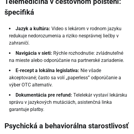
Telemedicína v cestovnom poistení:
špecifiká
Jazyk a kultúra:
Video s lekárom v rodnom jazyku
redukuje nedorozumenia a riziko nesprávnej liečby v
zahraničí.
Navigácia v sieti:
Rýchle rozhodnutie: zvládnuteľné
na mieste alebo odporúčanie na partnerské zariadenie.
E-recept a lokálna legislatíva:
Nie všade
akceptované; často sa volí „paperless” odporúčanie a
výber OTC alternatív.
Dokumentácia pre refund:
Telelekár vystaví lekársku
správu v jazykových mutáciách, asistenčná linka
garantuje platby.
Psychická a behaviorálna starostlivosť