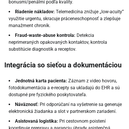
bonusmi/penálmi podľa kvality.
Riadenie nákladov:
Telemedicína znižuje „low-acuity”
využitie urgentu, skracuje práceneschopnosť a zlepšuje
manažment chroník.
Fraud-waste-abuse kontrola:
Detekcia
neprimeraných opakovaných kontaktov, kontrola
substitúcie diagnostík a receptov.
Integrácia so sieťou a dokumentáciou
Jednotná karta pacienta:
Záznam z video hovoru,
fotodokumentácia a e-recepty sa ukladajú do EHR a sú
dostupné pre fyzického poskytovateľa.
Náväznosť:
Pri odporúčaní na vyšetrenie sa generuje
elektronická žiadanka a slot v partnerskom zariadení.
Asistovaná logistika:
Pri cestovnom poistení
koordinuje prepravu a garanciu úhrady asistenčná