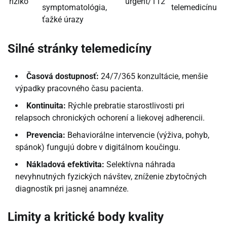
riziko
urgent/112
symptomatológia,
telemedicínu
ťažké úrazy
Silné stránky telemedicíny
Časová dostupnosť:
24/7/365 konzultácie, menšie
výpadky pracovného času pacienta.
Kontinuita:
Rýchle prebratie starostlivosti pri
relapsoch chronických ochorení a liekovej adherencii.
Prevencia:
Behaviorálne intervencie (výživa, pohyb,
spánok) fungujú dobre v digitálnom koučingu.
Nákladová efektivita:
Selektívna náhrada
nevyhnutných fyzických návštev, zníženie zbytočných
diagnostík pri jasnej anamnéze.
Limity a kritické body kvality