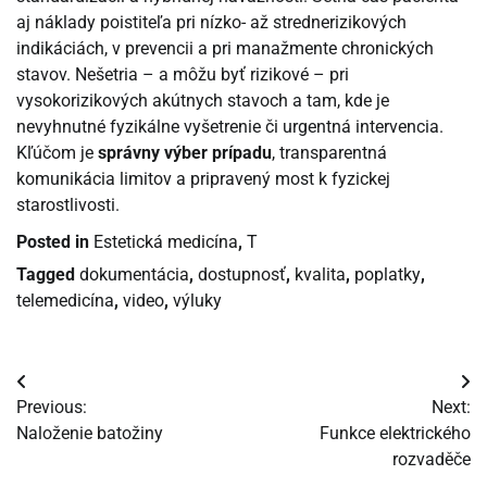
aj náklady poistiteľa pri nízko- až strednerizikových
indikáciách, v prevencii a pri manažmente chronických
stavov. Nešetria – a môžu byť rizikové – pri
vysokorizikových akútnych stavoch a tam, kde je
nevyhnutné fyzikálne vyšetrenie či urgentná intervencia.
Kľúčom je
správny výber prípadu
, transparentná
komunikácia limitov a pripravený most k fyzickej
starostlivosti.
Posted in
Estetická medicína
,
T
Tagged
dokumentácia
,
dostupnosť
,
kvalita
,
poplatky
,
telemedicína
,
video
,
výluky
Navigácia
Previous:
Next:
v
Naloženie batožiny
Funkce elektrického
rozvaděče
článku