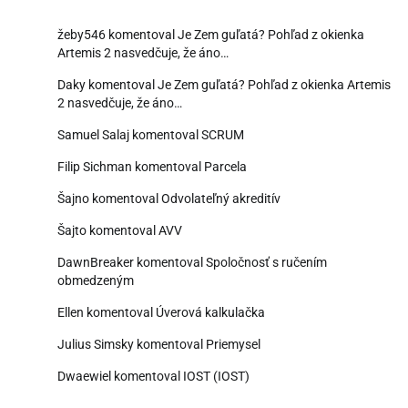
žeby546
komentoval
Je Zem guľatá? Pohľad z okienka
Artemis 2 nasvedčuje, že áno…
Daky
komentoval
Je Zem guľatá? Pohľad z okienka Artemis
2 nasvedčuje, že áno…
Samuel Salaj
komentoval
SCRUM
Filip Sichman
komentoval
Parcela
Šajno
komentoval
Odvolateľný akreditív
Šajto
komentoval
AVV
DawnBreaker
komentoval
Spoločnosť s ručením
obmedzeným
Ellen
komentoval
Úverová kalkulačka
Julius Simsky
komentoval
Priemysel
Dwaewiel
komentoval
IOST (IOST)