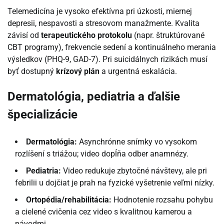
Telemedicína je vysoko efektívna pri úzkosti, miernej
depresii, nespavosti a stresovom manažmente. Kvalita
závisí od
terapeutického protokolu
(napr. štruktúrované
CBT programy), frekvencie sedení a kontinuálneho merania
výsledkov (PHQ-9, GAD-7). Pri suicidálnych rizikách musí
byť dostupný
krízový plán
a urgentná eskalácia.
Dermatológia, pediatria a ďalšie
špecializácie
Dermatológia:
Asynchrónne snímky vo vysokom
rozlíšení s triážou; video dopĺňa odber anamnézy.
Pediatria:
Video redukuje zbytočné návštevy, ale pri
febrilii u dojčiat je prah na fyzické vyšetrenie veľmi nízky.
Ortopédia/rehabilitácia:
Hodnotenie rozsahu pohybu
a cielené cvičenia cez video s kvalitnou kamerou a
návodmi.