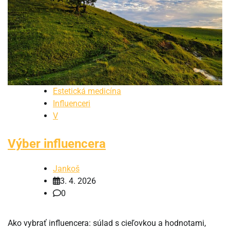
Estetická medicína
Influenceri
V
Výber influencera
Jankoš
3. 4. 2026
0
Ako vybrať influencera: súlad s cieľovkou a hodnotami,