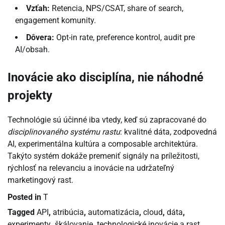
Vzťah:
Retencia, NPS/CSAT, share of search,
engagement komunity.
Dôvera:
Opt-in rate, preference kontrol, audit pre
AI/obsah.
Inovácie ako disciplína, nie náhodné
projekty
Technológie sú účinné iba vtedy, keď sú zapracované do
disciplinovaného systému rastu
: kvalitné dáta, zodpovedná
AI, experimentálna kultúra a composable architektúra.
Takýto systém dokáže premeniť signály na príležitosti,
rýchlosť na relevanciu a inovácie na udržateľný
marketingový rast.
Posted in
T
Tagged
API
,
atribúcia
,
automatizácia
,
cloud
,
dáta
,
experimenty
,
škálovanie
,
technologické inovácie a rast