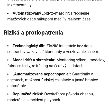
inkrementality.
Automatizovaný „bid-to-margin“:
Prepojenie
maržových dát s nákupom médií v reálnom čase.
Riziká a protiopatrenia
Technologický dlh:
Zložité integrácie bez data
contractov → zaviesť štandardy a verziovanie schém.
Model drift a skreslenia:
Monitoring výkonu modelov,
fairness testy, re-tréning na čerstvých dátach.
„Automatizované nepochopenie“:
Guardraily v
agentoch, možnosť ľudskej eskalácie a jasné hranice
autonómie.
Reputačné riziká:
Overiteľnosť pôvodu obsahu,
moderácia a incident playbook.