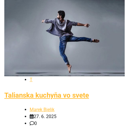
T
Talianska kuchyňa vo svete
Marek Bielik
27. 6. 2025
0