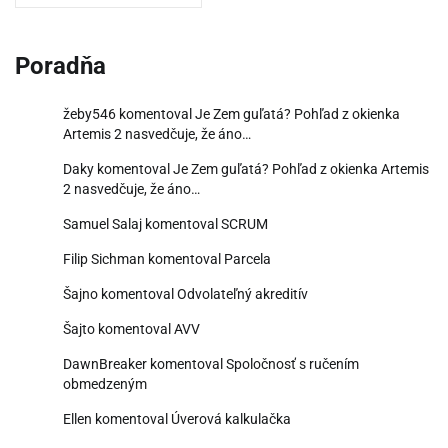
Poradňa
žeby546
komentoval
Je Zem guľatá? Pohľad z okienka
Artemis 2 nasvedčuje, že áno…
Daky
komentoval
Je Zem guľatá? Pohľad z okienka Artemis
2 nasvedčuje, že áno…
Samuel Salaj
komentoval
SCRUM
Filip Sichman
komentoval
Parcela
Šajno
komentoval
Odvolateľný akreditív
Šajto
komentoval
AVV
DawnBreaker
komentoval
Spoločnosť s ručením
obmedzeným
Ellen
komentoval
Úverová kalkulačka