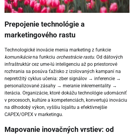
Prepojenie technológie a
marketingového rastu
Technologické inovácie menia marketing z funkcie
komunikácie
na funkciu
orchestrácie rastu
. Od dátových
infraštruktúr cez ume-lú inteligenciu až po priestorové
rozhrania sa posúva ťažisko z izolovaných kampaní na
nepretržitý cyklus učenia: zber signálov → inferencie →
personalizované zásahy → meranie inkrementality →
iterácia. Organizácie, ktoré dokážu technológie udomácniť
v procesoch, kultúre a kompetenciách, konvertujú inováciu
na dlhodobý výkon, vyššiu lojalitu a efektívnejšie
CAPEX/OPEX v marketingu.
Mapovanie inovačných vrstiev: od