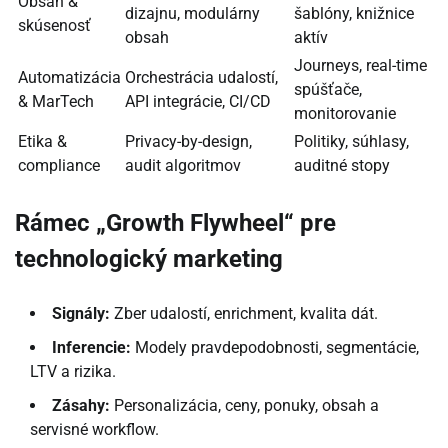
Obsah &
dizajnu, modulárny
šablóny, knižnice
skúsenosť
obsah
aktív
Journeys, real-time
Automatizácia
Orchestrácia udalostí,
spúšťače,
& MarTech
API integrácie, CI/CD
monitorovanie
Etika &
Privacy-by-design,
Politiky, súhlasy,
compliance
audit algoritmov
auditné stopy
Rámec „Growth Flywheel“ pre
technologický marketing
Signály:
Zber udalostí, enrichment, kvalita dát.
Inferencie:
Modely pravdepodobnosti, segmentácie,
LTV a rizika.
Zásahy:
Personalizácia, ceny, ponuky, obsah a
servisné workflow.