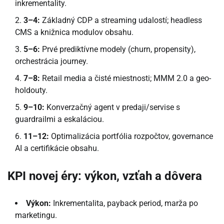
inkrementality.
3–4:
Základný CDP a streaming udalostí; headless
CMS a knižnica modulov obsahu.
5–6:
Prvé prediktívne modely (churn, propensity),
orchestrácia journey.
7–8:
Retail media a čisté miestnosti; MMM 2.0 a geo-
holdouty.
9–10:
Konverzačný agent v predaji/servise s
guardrailmi a eskaláciou.
11–12:
Optimalizácia portfólia rozpočtov, governance
AI a certifikácie obsahu.
KPI novej éry: výkon, vzťah a dôvera
Výkon:
Inkrementalita, payback period, marža po
marketingu.