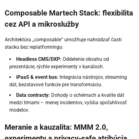
Composable Martech Stack: flexibilita
cez API a mikroslužby
Architektúra „composable“ umožňuje nahrádzať časti
stacku bez replatformingu:
Headless CMS/DXP:
Oddelenie obsahu od
prezentácie, rýchle experimenty v kanáloch.
iPaaS & event bus:
Integrácia nástrojov, streaming
dát, bezstavové funkcie pre transformáciu.
Data contracty:
Dohody o schémach a kvalite dát
medzi tímami – menej incidentov, vyššia spoľahlivosť
modelov.
Meranie a kauzalita: MMM 2.0,
experimenty a privacy-safe atribúcia