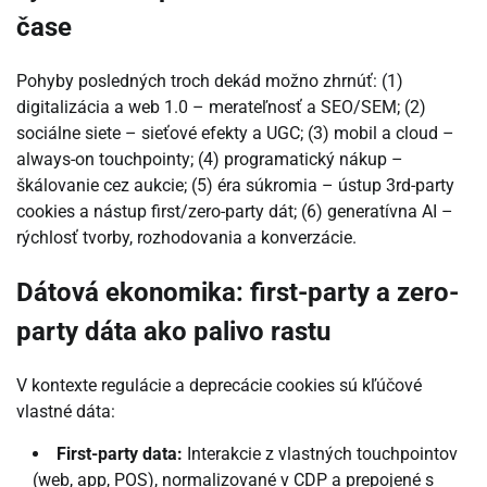
čase
Pohyby posledných troch dekád možno zhrnúť: (1)
digitalizácia a web 1.0 – merateľnosť a SEO/SEM; (2)
sociálne siete – sieťové efekty a UGC; (3) mobil a cloud –
always-on touchpointy; (4) programatický nákup –
škálovanie cez aukcie; (5) éra súkromia – ústup 3rd-party
cookies a nástup first/zero-party dát; (6) generatívna AI –
rýchlosť tvorby, rozhodovania a konverzácie.
Dátová ekonomika: first-party a zero-
party dáta ako palivo rastu
V kontexte regulácie a deprecácie cookies sú kľúčové
vlastné dáta:
First-party data:
Interakcie z vlastných touchpointov
(web, app, POS), normalizované v CDP a prepojené s