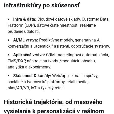
infraštruktúry po skúsenosť
Infra & dáta:
Cloudové dátové sklady, Customer Data
Platform (CDP), dátové čisté miestnosti, real-time
prúdenie udalostí.
AI/ML vrstva:
Prediktívne modely, generatívna AI,
konverzační a „agentickí“ asistenti, odporúčacie systémy.
Aplikačná vrstva:
CRM, marketingová automatizácia,
CMS/DXP, nástroje na tvorbu/moduláciu obsahu,
analytika a experimenty.
Skúsenosť & kanály:
Web/app, e-mail a správy,
sociálne a tvorcovské platformy, retail media,
hlas/AR/VR, IoT a fyzický retail.
Historická trajektória: od masového
vysielania k personalizácii v reálnom