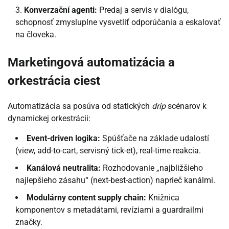
Konverzační agenti:
Predaj a servis v dialógu,
schopnosť zmysluplne vysvetliť odporúčania a eskalovať
na človeka.
Marketingová automatizácia a
orkestrácia ciest
Automatizácia sa posúva od statických
drip
scénarov k
dynamickej orkestrácii:
Event-driven logika:
Spúšťače na základe udalostí
(view, add-to-cart, servisný tick-et), real-time reakcia.
Kanálová neutralita:
Rozhodovanie „najbližšieho
najlepšieho zásahu“ (next-best-action) naprieč kanálmi.
Modulárny content supply chain:
Knižnica
komponentov s metadátami, revíziami a guardrailmi
značky.