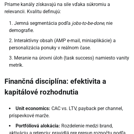
Priame kanály získavajú na sile vďaka súkromiu a
relevancii. Kvalitu definujú:
Jemná segmentácia podľa
jobs-to-be-done
, nie
demografie.
Interaktívny obsah (AMP e-mail, miniaplikácie) a
personalizácia ponuky v reálnom čase.
Meranie na úrovni úloh (task success) namiesto vanity
metrík.
Finančná disciplína: efektivita a
kapitálové rozhodnutia
Unit economics:
CAC vs. LTV, payback per channel,
príspevkové marže.
Portfóliová alokácia:
Rozdelenie medzi brand,
aktiváciu a retenciu; pravidlá pre presun rozpočtu podľa