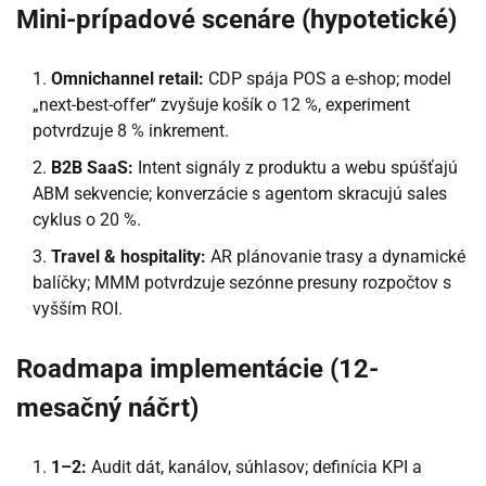
Mini-prípadové scenáre (hypotetické)
Omnichannel retail:
CDP spája POS a e-shop; model
„next-best-offer“ zvyšuje košík o 12 %, experiment
potvrdzuje 8 % inkrement.
B2B SaaS:
Intent signály z produktu a webu spúšťajú
ABM sekvencie; konverzácie s agentom skracujú sales
cyklus o 20 %.
Travel & hospitality:
AR plánovanie trasy a dynamické
balíčky; MMM potvrdzuje sezónne presuny rozpočtov s
vyšším ROI.
Roadmapa implementácie (12-
mesačný náčrt)
1–2:
Audit dát, kanálov, súhlasov; definícia KPI a