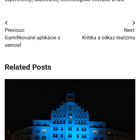
Navigácia
Previous:
Next:
v
Gamifikované aplikácie a
Kritika a odkaz realizmu
vernosť
článku
Related Posts