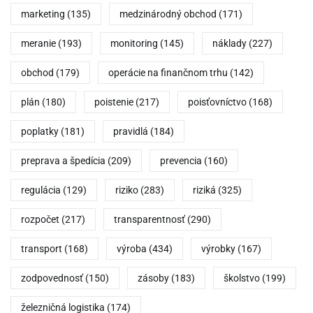
marketing
(135)
medzinárodný obchod
(171)
meranie
(193)
monitoring
(145)
náklady
(227)
obchod
(179)
operácie na finančnom trhu
(142)
plán
(180)
poistenie
(217)
poisťovníctvo
(168)
poplatky
(181)
pravidlá
(184)
preprava a špedícia
(209)
prevencia
(160)
regulácia
(129)
riziko
(283)
riziká
(325)
rozpočet
(217)
transparentnosť
(290)
transport
(168)
výroba
(434)
výrobky
(167)
zodpovednosť
(150)
zásoby
(183)
školstvo
(199)
železničná logistika
(174)