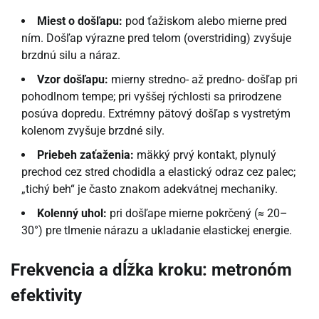
Miest o došľapu:
pod ťažiskom alebo mierne pred
ním. Došľap výrazne pred telom (overstriding) zvyšuje
brzdnú silu a náraz.
Vzor došľapu:
mierny stredno- až predno- došľap pri
pohodlnom tempe; pri vyššej rýchlosti sa prirodzene
posúva dopredu. Extrémny pätový došľap s vystretým
kolenom zvyšuje brzdné sily.
Priebeh zaťaženia:
mäkký prvý kontakt, plynulý
prechod cez stred chodidla a elastický odraz cez palec;
„tichý beh“ je často znakom adekvátnej mechaniky.
Kolenný uhol:
pri došľape mierne pokrčený (≈ 20–
30°) pre tlmenie nárazu a ukladanie elastickej energie.
Frekvencia a dĺžka kroku: metronóm
efektivity