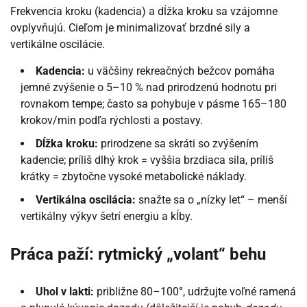
Frekvencia kroku (kadencia) a dĺžka kroku sa vzájomne
ovplyvňujú. Cieľom je minimalizovať brzdné sily a
vertikálne oscilácie.
Kadencia:
u väčšiny rekreačných bežcov pomáha
jemné zvýšenie o 5–10 % nad prirodzenú hodnotu pri
rovnakom tempe; často sa pohybuje v pásme 165–180
krokov/min podľa rýchlosti a postavy.
Dĺžka kroku:
prirodzene sa skráti so zvýšením
kadencie; príliš dlhý krok = vyššia brzdiaca sila, príliš
krátky = zbytočne vysoké metabolické náklady.
Vertikálna oscilácia:
snažte sa o „nízky let“ – menší
vertikálny výkyv šetrí energiu a kĺby.
Práca paží: rytmický „volant“ behu
Uhol v lakti:
približne 80–100°, udržujte voľné ramená