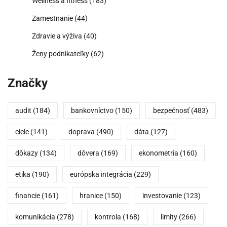
Wellness a fitness
(183)
Zamestnanie
(44)
Zdravie a výživa
(40)
Ženy podnikateľky
(62)
Značky
audit
(184)
bankovníctvo
(150)
bezpečnosť
(483)
ciele
(141)
doprava
(490)
dáta
(127)
dôkazy
(134)
dôvera
(169)
ekonometria
(160)
etika
(190)
európska integrácia
(229)
financie
(161)
hranice
(150)
investovanie
(123)
komunikácia
(278)
kontrola
(168)
limity
(266)