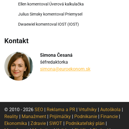
Ellen
komentoval
Úverová kalkulačka
Julius Simsky
komentoval
Priemysel
Dwaewiel
komentoval
IOST (IOST)
Kontakt
Simona Česaná
šéfredaktorka
simona@euroekonom.sk
© 2010 - 2026
SEO
|
Reklama a PR
|
Vrtuľníky
|
Autoškola
|
Reality
|
Manažment
|
Prijímáčky
|
Podnikanie
|
Financie
|
Ekonomika
|
Zdravie
|
SWOT
|
Podnikateľský plán
|