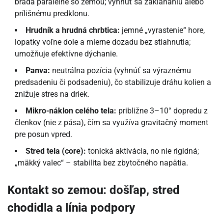
brada paralelne so zemou; vyhnúť sa zakláňaniu alebo
prílišnému predklonu.
Hrudník a hrudná chrbtica:
jemné „vyrastenie“ hore,
lopatky voľne dole a mierne dozadu bez stiahnutia;
umožňuje efektívne dýchanie.
Panva:
neutrálna pozícia (vyhnúť sa výraznému
predsadeniu či podsadeniu), čo stabilizuje dráhu kolien a
znižuje stres na driek.
Mikro-náklon celého tela:
približne 3–10° dopredu z
členkov (nie z pása), čím sa využíva gravitačný moment
pre posun vpred.
Stred tela (core):
tonická aktivácia, no nie rigidná;
„mäkký valec“ – stabilita bez zbytočného napätia.
Kontakt so zemou: došľap, stred
chodidla a línia podpory