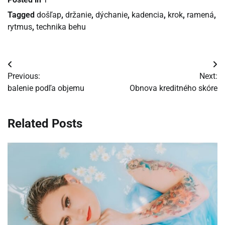
Tagged
došľap
,
držanie
,
dýchanie
,
kadencia
,
krok
,
ramená
,
rytmus
,
technika behu
Navigácia
Previous:
Next:
v
balenie podľa objemu
Obnova kreditného skóre
článku
Related Posts