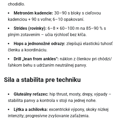
chodidlo.
Metronóm kadencie:
30–90 s bloky s cieľovou
kadenciou + 90 s voľne; 6–10 opakovaní.
Strides (rovinky):
6–8 × 60–100 m na 85–90 % s
plným zotavením – učia rýchlosť bez kŕča.
Hops a jednonožné odrazy:
zlepšujú elastickú tuhosť
členku a koordináciu.
Drill „lean from ankles“:
náklon z členkov pri chôdzi/
ľahkom behu s udržaním neutrálnej panvy.
Sila a stabilita pre techniku
Gluteálny reťazec:
hip thrust, mosty, drepy, výpady –
stabilita panvy a kontrola v stoji na jednej nohe.
Lýtka a achilovka:
excentrické výpony, skoky nízkej
intenzity; progresívne zvyšovanie zaťaženia.