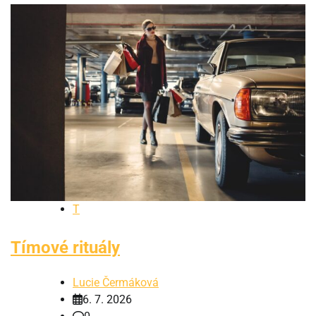
T
Tímové rituály
Lucie Čermáková
6. 7. 2026