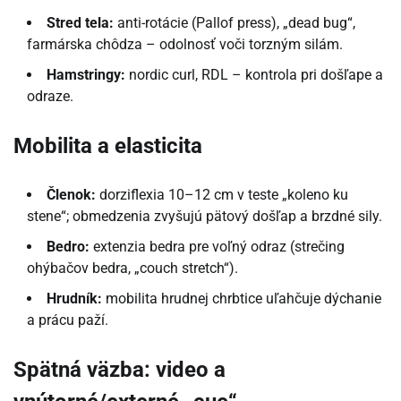
Stred tela:
anti-rotácie (Pallof press), „dead bug“,
farmárska chôdza – odolnosť voči torzným silám.
Hamstringy:
nordic curl, RDL – kontrola pri došľape a
odraze.
Mobilita a elasticita
Členok:
dorziflexia 10–12 cm v teste „koleno ku
stene“; obmedzenia zvyšujú pätový došľap a brzdné sily.
Bedro:
extenzia bedra pre voľný odraz (strečing
ohýbačov bedra, „couch stretch“).
Hrudník:
mobilita hrudnej chrbtice uľahčuje dýchanie
a prácu paží.
Spätná väzba: video a