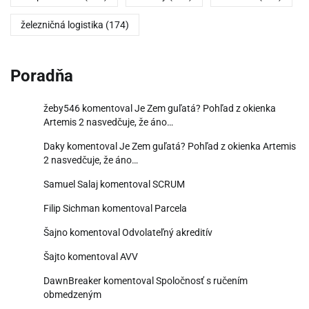
železničná logistika
(174)
Poradňa
žeby546
komentoval
Je Zem guľatá? Pohľad z okienka
Artemis 2 nasvedčuje, že áno…
Daky
komentoval
Je Zem guľatá? Pohľad z okienka Artemis
2 nasvedčuje, že áno…
Samuel Salaj
komentoval
SCRUM
Filip Sichman
komentoval
Parcela
Šajno
komentoval
Odvolateľný akreditív
Šajto
komentoval
AVV
DawnBreaker
komentoval
Spoločnosť s ručením
obmedzeným