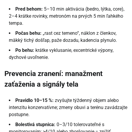
Pred behom:
5–10 min aktivácia (bedro, lýtka, core),
2–4 krátke rovinky, metronóm na prvých 5 min ľahkého
tempa.
Počas behu:
„rast cez temeno“, náklon z členkov,
mäkký tichý došľap, paže dozadu, kadencia plynulo.
Po behu:
krátke vyklusanie, excentrické výpony,
dychové uvoľnenie.
Prevencia zranení: manažment
zaťaženia a signály tela
Pravidlo 10–15 %:
zvyšujte týždenný objem alebo
intenzitu konzervatívne; zmeny obuvi a terénu zavádzajte
postupne.
Bolestivá stupnica:
0–3/10 tolerovateľné s
monitorovaním; >4/10 alebo zhoršovanie = znížiť