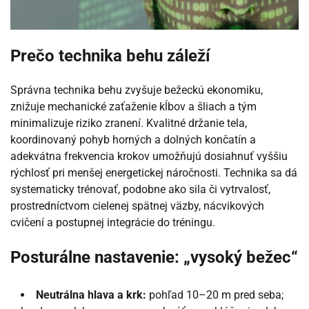
Prečo technika behu záleží
Správna technika behu zvyšuje bežeckú ekonomiku,
znižuje mechanické zaťaženie kĺbov a šliach a tým
minimalizuje riziko zranení. Kvalitné držanie tela,
koordinovaný pohyb horných a dolných končatín a
adekvátna frekvencia krokov umožňujú dosiahnuť vyššiu
rýchlosť pri menšej energetickej náročnosti. Technika sa dá
systematicky trénovať, podobne ako sila či vytrvalosť,
prostredníctvom cielenej spätnej väzby, nácvikových
cvičení a postupnej integrácie do tréningu.
Posturálne nastavenie: „vysoký bežec“
Neutrálna hlava a krk:
pohľad 10–20 m pred seba;