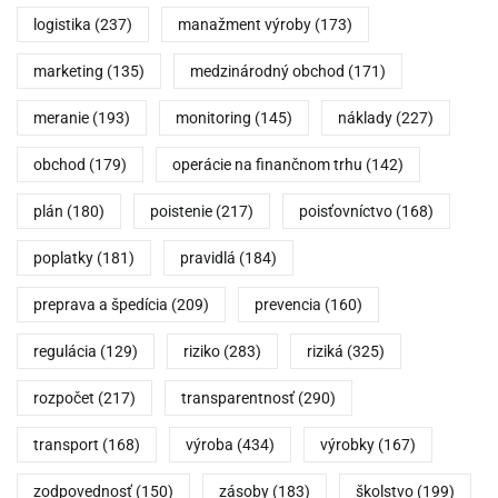
logistika
(237)
manažment výroby
(173)
marketing
(135)
medzinárodný obchod
(171)
meranie
(193)
monitoring
(145)
náklady
(227)
obchod
(179)
operácie na finančnom trhu
(142)
plán
(180)
poistenie
(217)
poisťovníctvo
(168)
poplatky
(181)
pravidlá
(184)
preprava a špedícia
(209)
prevencia
(160)
regulácia
(129)
riziko
(283)
riziká
(325)
rozpočet
(217)
transparentnosť
(290)
transport
(168)
výroba
(434)
výrobky
(167)
zodpovednosť
(150)
zásoby
(183)
školstvo
(199)