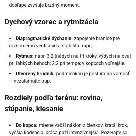
došľape zvyšuje brzdný moment.
Dychový vzorec a rytmizácia
Diapragmatické dýchanie:
zapojenie bránice pre
rovnomernú ventiláciu a stabilitu trupu.
Rytmus:
napr. 3:2 (nádych na tri kroky, výdych na dva)
pri ľahkých behoch; 2:2 pri tempe; v kopcoch voľnejšie.
Otvorený hrudník:
podmienkou je posturálna voľnosť
– nezalamujte trup.
Rozdiely podľa terénu: rovina,
stúpanie, klesanie
Do kopca:
mierne väčší náklon z členkov, kratší krok,
vyššia kadencia, práca paží intenzívnejšia. Pozerajte sa