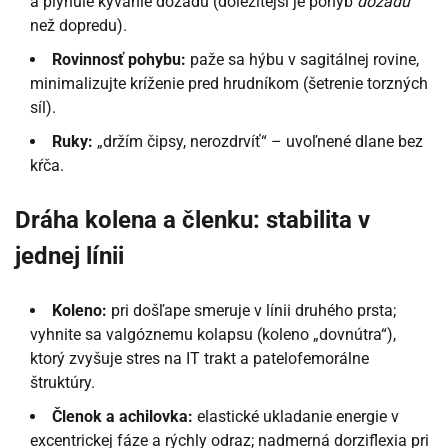
a plynulé kývanie dozadu (dôležitejší je pohyb
dozadu
než dopredu).
Rovinnosť pohybu:
paže sa hýbu v sagitálnej rovine,
minimalizujte kríženie pred hrudníkom (šetrenie torzných
síl).
Ruky:
„držím čipsy, nerozdrvíť“ – uvoľnené dlane bez
kŕča.
Dráha kolena a členku: stabilita v
jednej línii
Koleno:
pri došľape smeruje v línii druhého prsta;
vyhnite sa valgóznemu kolapsu (koleno „dovnútra“),
ktorý zvyšuje stres na IT trakt a patelofemorálne
štruktúry.
Členok a achilovka:
elastické ukladanie energie v
excentrickej fáze a rýchly odraz; nadmerná dorziflexia pri