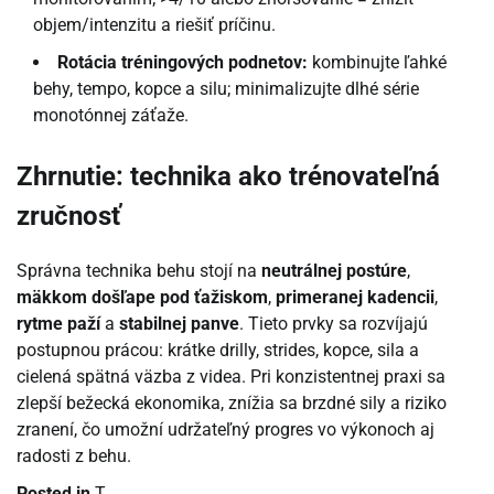
objem/intenzitu a riešiť príčinu.
Rotácia tréningových podnetov:
kombinujte ľahké
behy, tempo, kopce a silu; minimalizujte dlhé série
monotónnej záťaže.
Zhrnutie: technika ako trénovateľná
zručnosť
Správna technika behu stojí na
neutrálnej postúre
,
mäkkom došľape pod ťažiskom
,
primeranej kadencii
,
rytme paží
a
stabilnej panve
. Tieto prvky sa rozvíjajú
postupnou prácou: krátke drilly, strides, kopce, sila a
cielená spätná väzba z videa. Pri konzistentnej praxi sa
zlepší bežecká ekonomika, znížia sa brzdné sily a riziko
zranení, čo umožní udržateľný progres vo výkonoch aj
radosti z behu.
Posted in
T