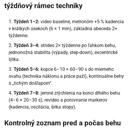
týždňový rámec techniky
Týždeň 1–2:
video baseline, metronóm +5 % kadencia
v krátkych úsekoch (6 × 1 min), základná abeceda 2×
týždenne.
Týždeň 3–4:
strides 2× týždenne po ľahkom behu,
jednonožná stabilita (výpady, step-down), excentrické
lýtka.
Týždeň 5–6:
kopce 6–10 × 60–90 s do mierneho
svahu (technika náklonu a práce paží), kontinuálne behy
s „tichým došľapom“.
Týždeň 7–8:
jemné zrýchlenia na konci dlhého behu
(4–6 × 20–30 s), revideo a porovnanie markerov
(kadencia, oscilácia, šírka stopy).
Kontrolný zoznam pred a počas behu