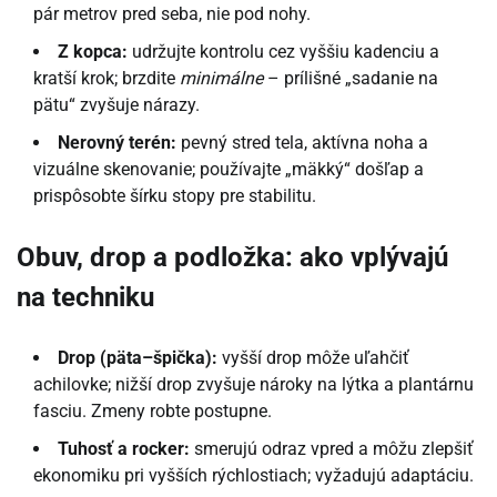
pár metrov pred seba, nie pod nohy.
Z kopca:
udržujte kontrolu cez vyššiu kadenciu a
kratší krok; brzdite
minimálne
– prílišné „sadanie na
pätu“ zvyšuje nárazy.
Nerovný terén:
pevný stred tela, aktívna noha a
vizuálne skenovanie; používajte „mäkký“ došľap a
prispôsobte šírku stopy pre stabilitu.
Obuv, drop a podložka: ako vplývajú
na techniku
Drop (päta–špička):
vyšší drop môže uľahčiť
achilovke; nižší drop zvyšuje nároky na lýtka a plantárnu
fasciu. Zmeny robte postupne.
Tuhosť a rocker:
smerujú odraz vpred a môžu zlepšiť
ekonomiku pri vyšších rýchlostiach; vyžadujú adaptáciu.