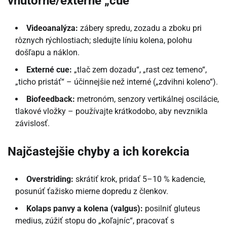
vnútorné/externé „cue“
Videoanalýza:
zábery spredu, zozadu a zboku pri
rôznych rýchlostiach; sledujte líniu kolena, polohu
došľapu a náklon.
Externé cue:
„tlač zem dozadu“, „rast cez temeno“,
„ticho pristáť“ – účinnejšie než interné („zdvihni koleno“).
Biofeedback:
metronóm, senzory vertikálnej oscilácie,
tlakové vložky – používajte krátkodobo, aby nevznikla
závislosť.
Najčastejšie chyby a ich korekcia
Overstriding:
skrátiť krok, pridať 5–10 % kadencie,
posunúť ťažisko mierne dopredu z členkov.
Kolaps panvy a kolena (valgus):
posilniť gluteus
medius, zúžiť stopu do „koľajníc“, pracovať s