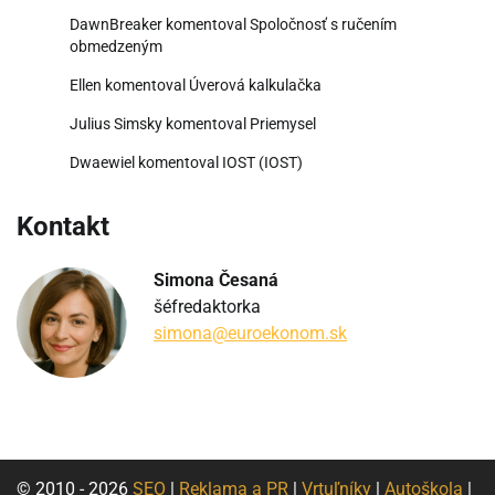
DawnBreaker
komentoval
Spoločnosť s ručením
obmedzeným
Ellen
komentoval
Úverová kalkulačka
Julius Simsky
komentoval
Priemysel
Dwaewiel
komentoval
IOST (IOST)
Kontakt
Simona Česaná
šéfredaktorka
simona@euroekonom.sk
© 2010 - 2026
SEO
|
Reklama a PR
|
Vrtuľníky
|
Autoškola
|