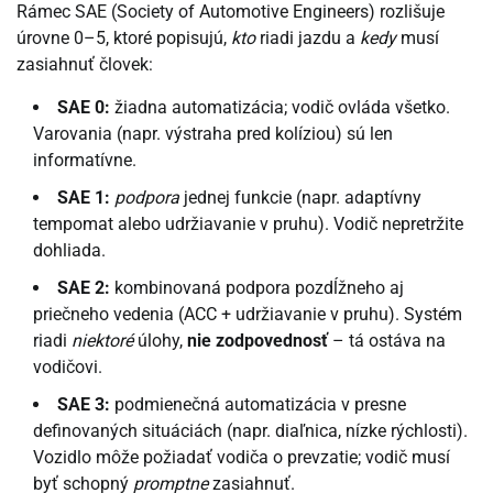
Rámec SAE (Society of Automotive Engineers) rozlišuje
úrovne 0–5, ktoré popisujú,
kto
riadi jazdu a
kedy
musí
zasiahnuť človek:
SAE 0:
žiadna automatizácia; vodič ovláda všetko.
Varovania (napr. výstraha pred kolíziou) sú len
informatívne.
SAE 1:
podpora
jednej funkcie (napr. adaptívny
tempomat alebo udržiavanie v pruhu). Vodič nepretržite
dohliada.
SAE 2:
kombinovaná podpora pozdĺžneho aj
priečneho vedenia (ACC + udržiavanie v pruhu). Systém
riadi
niektoré
úlohy,
nie zodpovednosť
– tá ostáva na
vodičovi.
SAE 3:
podmienečná automatizácia v presne
definovaných situáciách (napr. diaľnica, nízke rýchlosti).
Vozidlo môže požiadať vodiča o prevzatie; vodič musí
byť schopný
promptne
zasiahnuť.