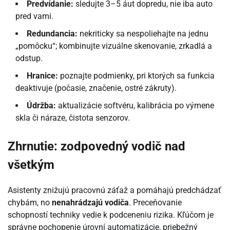
Predvídanie:
sledujte 3–5 áut dopredu, nie iba auto
pred vami.
Redundancia:
nekriticky sa nespoliehajte na jednu
„pomôcku“; kombinujte vizuálne skenovanie, zrkadlá a
odstup.
Hranice:
poznajte podmienky, pri ktorých sa funkcia
deaktivuje (počasie, značenie, ostré zákruty).
Údržba:
aktualizácie softvéru, kalibrácia po výmene
skla či náraze, čistota senzorov.
Zhrnutie: zodpovedný vodič nad
všetkým
Asistenty znižujú pracovnú záťaž a pomáhajú predchádzať
chybám, no
nenahrádzajú vodiča
. Preceňovanie
schopností techniky vedie k podceneniu rizika. Kľúčom je
správne pochopenie úrovní automatizácie, priebežný