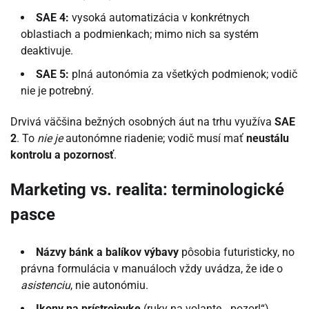
SAE 4:
vysoká automatizácia v konkrétnych
oblastiach a podmienkach; mimo nich sa systém
deaktivuje.
SAE 5:
plná autonómia za všetkých podmienok; vodič
nie je potrebný.
Drvivá väčšina bežných osobných áut na trhu využíva
SAE
2
. To
nie je
autonómne riadenie; vodič musí mať
neustálu
kontrolu a pozornosť
.
Marketing vs. realita: terminologické
pasce
Názvy bánk a balíkov výbavy
pôsobia futuristicky, no
právna formulácia v manuáloch vždy uvádza, že ide o
asistenciu
, nie autonómiu.
Ikony na prístrojovke
(ruky na volante, „pozor!“)