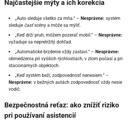
Najčastejšie mýty a ich korekcia
„Auto sleduje všetko za mňa.“ –
Nesprávne:
systém
sleduje
časť
scény a môže sa mýliť.
„Keď drží pruh, môžem pozerať mobil.“ –
Nesprávne:
vyžaduje sa nepretržitý dohľad.
„Automatické brzdenie vždy zastaví.“ –
Nesprávne:
obmedzenia pri vyšších rýchlostiach, v zlom počasí a pri
stacionárnych objektoch.
„Keď systém beží, zodpovednosť nenesiem.“ –
Nesprávne:
v bežných autách zodpovednosť vždy nesie
vodič.
Bezpečnostná reťaz: ako znížiť riziko
pri používaní asistencií