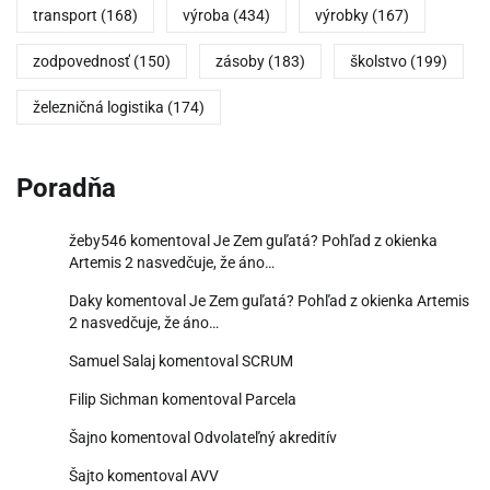
transport
(168)
výroba
(434)
výrobky
(167)
zodpovednosť
(150)
zásoby
(183)
školstvo
(199)
železničná logistika
(174)
Poradňa
žeby546
komentoval
Je Zem guľatá? Pohľad z okienka
Artemis 2 nasvedčuje, že áno…
Daky
komentoval
Je Zem guľatá? Pohľad z okienka Artemis
2 nasvedčuje, že áno…
Samuel Salaj
komentoval
SCRUM
Filip Sichman
komentoval
Parcela
Šajno
komentoval
Odvolateľný akreditív
Šajto
komentoval
AVV