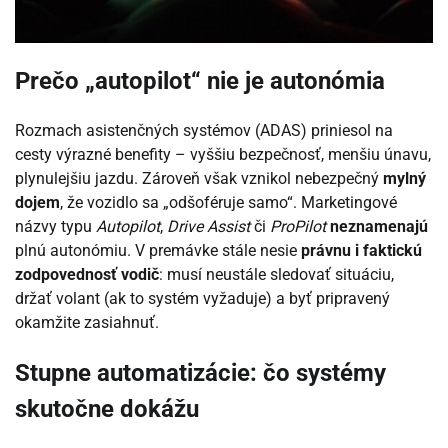
Prečo „autopilot“ nie je autonómia
Rozmach asistenčných systémov (ADAS) priniesol na
cesty výrazné benefity – vyššiu bezpečnosť, menšiu únavu,
plynulejšiu jazdu. Zároveň však vznikol nebezpečný
mylný
dojem
, že vozidlo sa „odšoféruje samo“. Marketingové
názvy typu
Autopilot
,
Drive Assist
či
ProPilot
neznamenajú
plnú autonómiu. V premávke stále nesie
právnu i faktickú
zodpovednosť vodič
: musí neustále sledovať situáciu,
držať volant (ak to systém vyžaduje) a byť pripravený
okamžite zasiahnuť.
Stupne automatizácie: čo systémy
skutočne dokážu