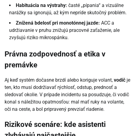
Habituácia na výstrahy:
časté „pípania“ a vizuálne
narážky sa ignorujú, až kým nepríde skutočný problém.
Znížená bdelosť pri monotónnej jazde:
ACC a
udržiavanie v pruhu znižujú pracovné zaťaženie, ale
zvyšujú riziko mikrospánku.
Právna zodpovednosť a etika v
premávke
Aj keď systém dočasne brzdí alebo koriguje volant,
vodič
je
ten, kto musí dodržiavať rýchlosť, odstup, prednosť a
sledovať okolie. V prípade incidentu sa posudzuje, či vodič
konal s náležitou opatrnosťou: mal mať ruky na volante,
oči na ceste, a bol pripravený prevziať riadenie.
Rizikové scenáre: kde asistenti
zlyhávajú najčastejšie