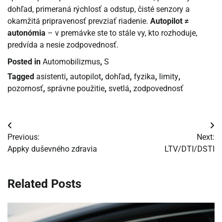
dohľad, primeraná rýchlosť a odstup, čisté senzory a
okamžitá pripravenosť prevziať riadenie.
Autopilot ≠
autonómia
– v premávke ste to stále vy, kto rozhoduje,
predvída a nesie zodpovednosť.
Posted in
Automobilizmus
,
S
Tagged
asistenti
,
autopilot
,
dohľad
,
fyzika
,
limity
,
pozornosť
,
správne použitie
,
svetlá
,
zodpovednosť
Navigácia
Previous:
Next:
v
Appky duševného zdravia
LTV/DTI/DSTI
článku
Related Posts