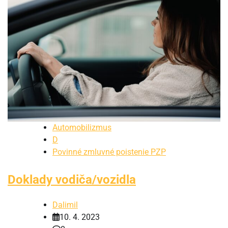
Automobilizmus
D
Povinné zmluvné poistenie PZP
Doklady vodiča/vozidla
Dalimil
10. 4. 2023