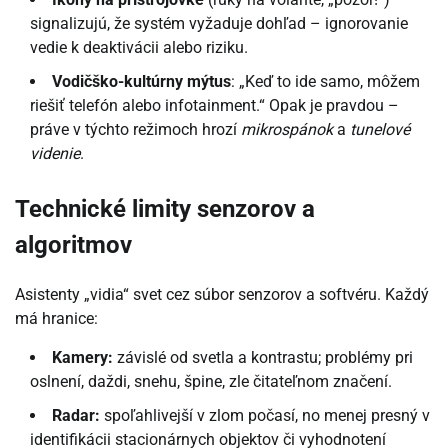
signalizujú, že systém vyžaduje dohľad – ignorovanie
vedie k deaktivácii alebo riziku.
Vodičško-kultúrny mýtus
: „Keď to ide samo, môžem
riešiť telefón alebo infotainment.“ Opak je pravdou –
práve v týchto režimoch hrozí
mikrospánok
a
tunelové
videnie
.
Technické limity senzorov a
algoritmov
Asistenty „vidia“ svet cez súbor senzorov a softvéru. Každý
má hranice:
Kamery:
závislé od svetla a kontrastu; problémy pri
oslnení, daždi, snehu, špine, zle čitateľnom značení.
Radar:
spoľahlivejší v zlom počasí, no menej presný v
identifikácii stacionárnych objektov či vyhodnotení