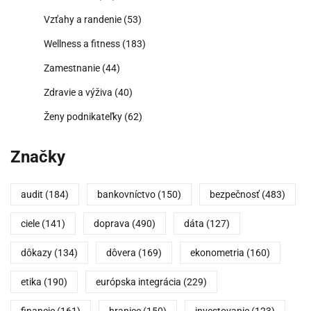
Vzťahy a randenie
(53)
Wellness a fitness
(183)
Zamestnanie
(44)
Zdravie a výživa
(40)
Ženy podnikateľky
(62)
Značky
audit
(184)
bankovníctvo
(150)
bezpečnosť
(483)
ciele
(141)
doprava
(490)
dáta
(127)
dôkazy
(134)
dôvera
(169)
ekonometria
(160)
etika
(190)
európska integrácia
(229)
financie
(161)
hranice
(150)
investovanie
(123)