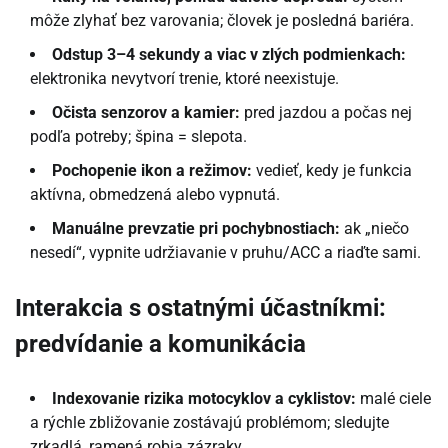
môže zlyhať bez varovania; človek je posledná bariéra.
Odstup 3–4 sekundy a viac v zlých podmienkach:
elektronika nevytvorí trenie, ktoré neexistuje.
Očista senzorov a kamier:
pred jazdou a počas nej
podľa potreby; špina = slepota.
Pochopenie ikon a režimov:
vedieť, kedy je funkcia
aktívna, obmedzená alebo vypnutá.
Manuálne prevzatie pri pochybnostiach:
ak „niečo
nesedí“, vypnite udržiavanie v pruhu/ACC a riaďte sami.
Interakcia s ostatnými účastníkmi:
predvídanie a komunikácia
Indexovanie rizika motocyklov a cyklistov:
malé ciele
a rýchle zbližovanie zostávajú problémom; sledujte
zrkadlá, ramená robia zázraky.