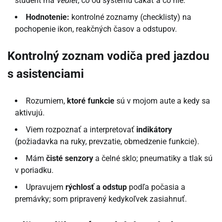
študent má
vedieť
, čo od systému čakať a čo nie.
Hodnotenie:
kontrolné zoznamy (checklisty) na
pochopenie ikon, reakčných časov a odstupov.
Kontrolný zoznam vodiča pred jazdou
s asistenciami
Rozumiem,
ktoré funkcie
sú v mojom aute a kedy sa
aktivujú.
Viem rozpoznať a interpretovať
indikátory
(požiadavka na ruky, prevzatie, obmedzenie funkcie).
Mám
čisté senzory
a čelné sklo; pneumatiky a tlak sú
v poriadku.
Upravujem
rýchlosť a odstup
podľa počasia a
premávky; som pripravený kedykoľvek zasiahnuť.