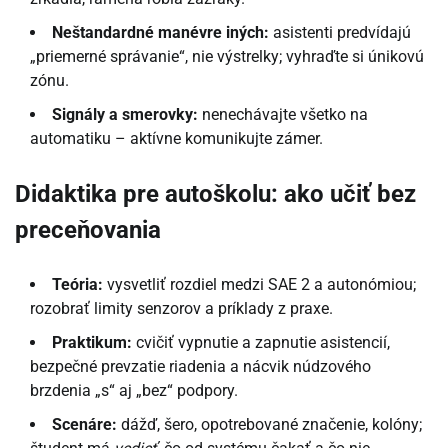
Neštandardné manévre iných:
asistenti predvídajú
„priemerné správanie“, nie výstrelky; vyhraďte si únikovú
zónu.
Signály a smerovky:
nenechávajte všetko na
automatiku – aktívne komunikujte zámer.
Didaktika pre autoškolu: ako učiť bez
preceňovania
Teória:
vysvetliť rozdiel medzi SAE 2 a autonómiou;
rozobrať limity senzorov a príklady z praxe.
Praktikum:
cvičiť vypnutie a zapnutie asistencií,
bezpečné prevzatie riadenia a nácvik núdzového
brzdenia „s“ aj „bez“ podpory.
Scenáre:
dážď, šero, opotrebované značenie, kolóny;