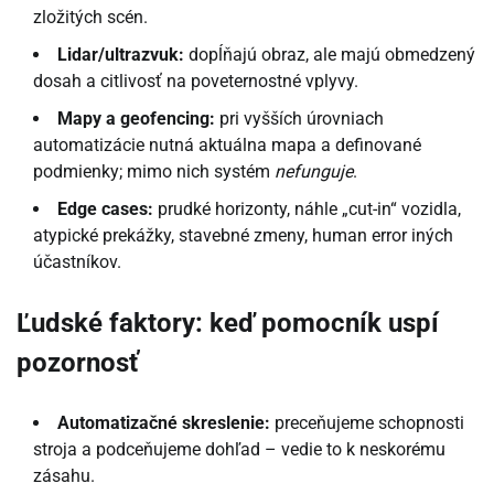
zložitých scén.
Lidar/ultrazvuk:
dopĺňajú obraz, ale majú obmedzený
dosah a citlivosť na poveternostné vplyvy.
Mapy a geofencing:
pri vyšších úrovniach
automatizácie nutná aktuálna mapa a definované
podmienky; mimo nich systém
nefunguje
.
Edge cases:
prudké horizonty, náhle „cut-in“ vozidla,
atypické prekážky, stavebné zmeny, human error iných
účastníkov.
Ľudské faktory: keď pomocník uspí
pozornosť
Automatizačné skreslenie:
preceňujeme schopnosti
stroja a podceňujeme dohľad – vedie to k neskorému
zásahu.