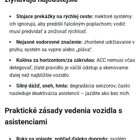
Stojace prekážky na rýchlej ceste:
niektoré systémy
ich ignorujú, aby predišli falošným poplachom; vodič
musí predvídať a znižovať rýchlosť.
Nejasné vodorovné značenie:
zhoršené udržiavanie v
pruhu; systém sa vypne alebo „pláva“.
Kolóna za horizontom/za zákrutou:
ACC nemusí včas
detegovať; zlaté pravidlo je väčší odstup a skenovanie
ďalej než najbližšie vozidlo.
Silný dážď, sneh, hmla:
degradácia senzorov; často
nasleduje deaktivácia asistencií – jazdite ako bez nich.
Praktické zásady vedenia vozidla s
asistenciami
Ruky na volante, pohľad ďaleko dopredu:
systém