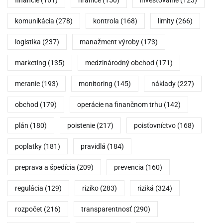
komunikácia
(278)
kontrola
(168)
limity
(266)
logistika
(237)
manažment výroby
(173)
marketing
(135)
medzinárodný obchod
(171)
meranie
(193)
monitoring
(145)
náklady
(227)
obchod
(179)
operácie na finančnom trhu
(142)
plán
(180)
poistenie
(217)
poisťovníctvo
(168)
poplatky
(181)
pravidlá
(184)
preprava a špedícia
(209)
prevencia
(160)
regulácia
(129)
riziko
(283)
riziká
(324)
rozpočet
(216)
transparentnosť
(290)