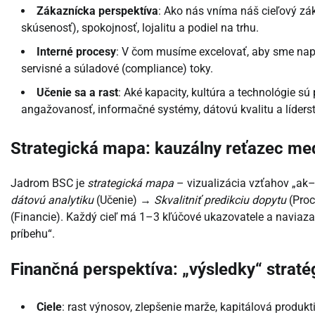
Zákaznícka perspektíva
: Ako nás vníma náš cieľový zá
skúsenosť), spokojnosť, lojalitu a podiel na trhu.
Interné procesy
: V čom musíme excelovať, aby sme napl
servisné a súladové (compliance) toky.
Učenie sa a rast
: Aké kapacity, kultúra a technológie sú
angažovanosť, informačné systémy, dátovú kvalitu a líders
Strategická mapa: kauzálny reťazec me
Jadrom BSC je
strategická mapa
– vizualizácia vzťahov „ak–
dátovú analytiku
(Učenie) →
Skvalitniť predikciu dopytu
(Pro
(Financie). Každý cieľ má 1–3 kľúčové ukazovatele a naviazané
príbehu“.
Finančná perspektíva: „výsledky“ straté
Ciele
: rast výnosov, zlepšenie marže, kapitálová produkti