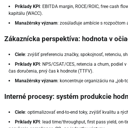
Príklady KPI
: EBITDA margin, ROCE/ROIC, free cash flo
kapitálu (WACC).
Manažérsky význam
: zosúlaďuje ambície s rozpočtom a 
Zákaznícka perspektíva: hodnota v očia
Ciele
: zvýšiť preferenciu značky, spokojnosť, retenciu, 
Príklady KPI
: NPS/CSAT/CES, retencia a churn, podiel v
čas doručenia, prvý čas k hodnote (TTFV).
Manažérsky význam
: koncentruje organizáciu na „job-
Interné procesy: systém produkcie hod
Ciele
: optimalizovať end-to-end toky, zvýšiť kvalitu a rýchl
Príklady KPI
: lead time/throughput, first pass yield, on