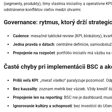
(segmenty, produkty), tímy vlastnia iniciatívy a operatívne KP
odstránenie konfliktov cieľov medzi útvarmi.
Governance: rytmus, ktorý drží strategic
Cadence
: mesačné taktické review (KPI, blokátory), kva
Jedna pravda o dátach
: centrálne definície, samoobslu
Prepojenie na rozpočet
: portfólio iniciatív má väzbu n
Časté chyby pri implementácii BSC a ak
Príliš veľa KPI
: „merať všetko“ paralyzuje pozornosť. O
Bez kauzality
: zoznam metrík bez väzieb. Vždy kresliť š
Prepojenie len na reporting
: BSC nie je dashboard; musí 
Ignorovanie kultúry a schopností
: bez investícií do Učen