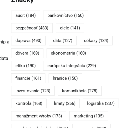
audit
(184)
bankovníctvo
(150)
bezpečnosť
(483)
ciele
(141)
doprava
(490)
dáta
(127)
dôkazy
(134)
hip a
dôvera
(169)
ekonometria
(160)
(data
etika
(190)
európska integrácia
(229)
financie
(161)
hranice
(150)
investovanie
(123)
komunikácia
(278)
kontrola
(168)
limity
(266)
logistika
(237)
manažment výroby
(173)
marketing
(135)