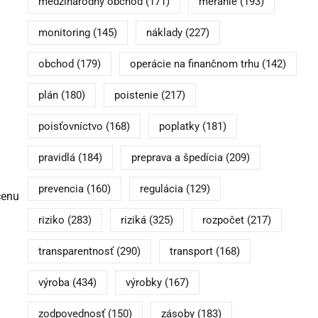
medzinárodný obchod
(171)
meranie
(193)
monitoring
(145)
náklady
(227)
obchod
(179)
operácie na finančnom trhu
(142)
plán
(180)
poistenie
(217)
poisťovníctvo
(168)
poplatky
(181)
pravidlá
(184)
preprava a špedícia
(209)
prevencia
(160)
regulácia
(129)
cenu
riziko
(283)
riziká
(325)
rozpočet
(217)
transparentnosť
(290)
transport
(168)
výroba
(434)
výrobky
(167)
zodpovednosť
(150)
zásoby
(183)