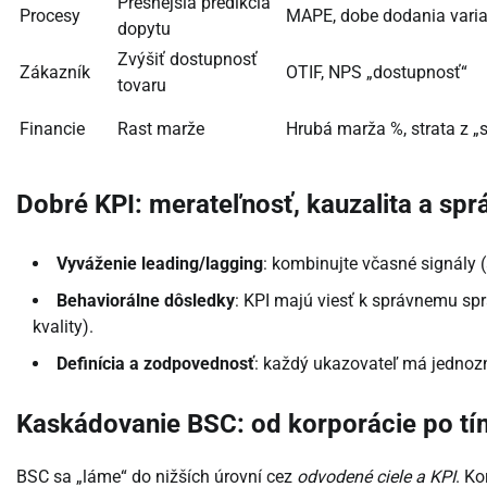
Presnejšia predikcia
Procesy
MAPE, dobe dodania vari
dopytu
Zvýšiť dostupnosť
Zákazník
OTIF, NPS „dostupnosť“
tovaru
Financie
Rast marže
Hrubá marža %, strata z „s
Dobré KPI: merateľnosť, kauzalita a spr
Vyváženie leading/lagging
: kombinujte včasné signály 
Behaviorálne dôsledky
: KPI majú viesť k správnemu sp
kvality).
Definícia a zodpovednosť
: každý ukazovateľ má jednozna
Kaskádovanie BSC: od korporácie po tí
BSC sa „láme“ do nižších úrovní cez
odvodené ciele a KPI
. Ko