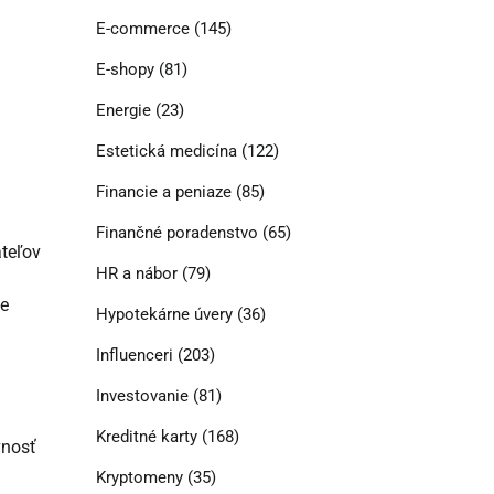
E-commerce
(145)
E-shopy
(81)
Energie
(23)
Estetická medicína
(122)
Financie a peniaze
(85)
Finančné poradenstvo
(65)
ateľov
HR a nábor
(79)
:
je
Hypotekárne úvery
(36)
Influenceri
(203)
Investovanie
(81)
Kreditné karty
(168)
vnosť
Kryptomeny
(35)