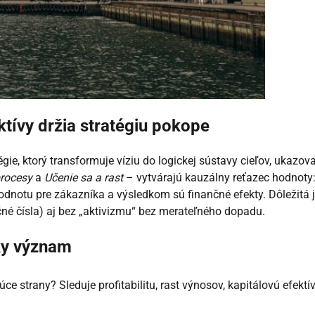
tívy držia stratégiu pokope
ie, ktorý transformuje víziu do logickej sústavy cieľov, ukazov
procesy
a
Učenie sa a rast
– vytvárajú kauzálny reťazec hodnoty
 hodnotu pre zákazníka a výsledkom sú finančné efekty. Dôležitá 
né čísla) aj bez „aktivizmu“ bez merateľného dopadu.
sky význam
júce strany? Sleduje profitabilitu, rast výnosov, kapitálovú efektí