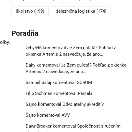
školstvo
(199)
železničná logistika
(174)
Poradňa
oľby.
žeby546
komentoval
Je Zem guľatá? Pohľad z
okienka Artemis 2 nasvedčuje, že áno…
Daky
komentoval
Je Zem guľatá? Pohľad z okienka
Artemis 2 nasvedčuje, že áno…
Samuel Salaj
komentoval
SCRUM
Filip Sichman
komentoval
Parcela
Šajno
komentoval
Odvolateľný akreditív
Šajto
komentoval
AVV
DawnBreaker
komentoval
Spoločnosť s ručením