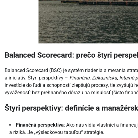
Balanced Scorecard: prečo štyri perspek
Balanced Scorecard (BSC) je systém riadenia a merania stratég
a iniciatív. Štyri perspektívy –
Finančná
,
Zákaznícka
,
Interné 
investície do ľudí a schopností zlepšujú procesy, tie zvyšujú
vyváženosť: bez prehnaného dôrazu na minulosť (čisto finanč
Štyri perspektívy: definície a manažér
Finančná perspektíva
: Ako nás vidia vlastníci a financu
a riziká. Je „výsledkovou tabuľou“ stratégie.