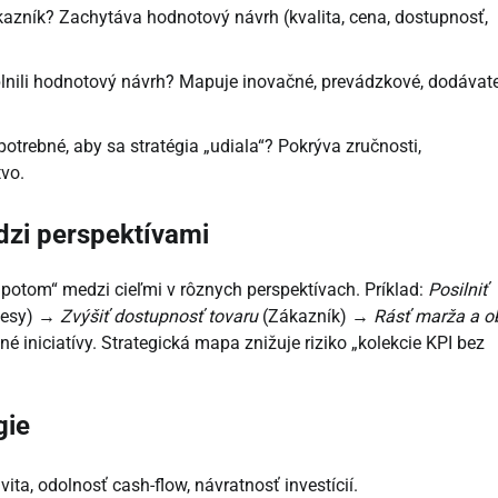
kazník? Zachytáva hodnotový návrh (kvalita, cena, dostupnosť,
nili hodnotový návrh? Mapuje inovačné, prevádzkové, dodávate
 potrebné, aby sa stratégia „udiala“? Pokrýva zručnosti,
tvo.
dzi perspektívami
potom“ medzi cieľmi v rôznych perspektívach. Príklad:
Posilniť
cesy) →
Zvýšiť dostupnosť tovaru
(Zákazník) →
Rásť marža a o
 iniciatívy. Strategická mapa znižuje riziko „kolekcie KPI bez
gie
vita, odolnosť cash-flow, návratnosť investícií.