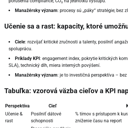
porušenia compliance, CO₂ na jednotku výstupu.
Manažérsky význam
: procesy sú „páky“ stratégie; bez z
Učenie sa a rast: kapacity, ktoré umož
Ciele
: rozvíjať kritické zručnosti a talenty, posilniť an
spoluprácu.
Príklady KPI
: engagement index, pokrytie kritických kom
SLA), technický dlh, miera interných povýšení.
Manažérsky význam
: je to investičná perspektíva – be
Tabuľka: vzorová väzba cieľov a KPI na
Perspektíva
Cieľ
Učenie &
Posilniť dátové
% tímov s prístupom k ku
rast
schopnosti
zníženie času na report