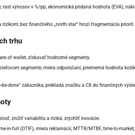
w, rast výnosov v %/pp, ekonomická pridaná hodnota (EVA), nák
rizikom; bez finančného „north star“ hrozí fragmentácia priorít.
ch trhu
share of wallet, získavať hodnotné segmenty.
 cieľovom segmente, miera odporúčaní, priemerná hodnota košík
to-be-done“ zákazníka; prekladá značku a CX do finančných výsl
noty
osť, znížiť variabilitu a riziká, zrýchliť inovácie.
-time-in-full (OTIF), miera reklamácií, MTTR/MTBF, time-to-market,