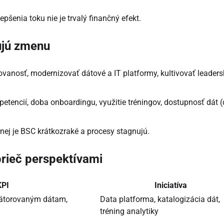
lepšenia toku nie je trvalý finančný efekt.
ňujú zmenu
gažovanosť, modernizovať dátové a IT platformy, kultivovať leaders
petencií, doba onboardingu, využitie tréningov, dostupnosť dát 
z nej je BSC krátkozraké a procesy stagnujú.
prieč perspektívami
KPI
Iniciatíva
rátorovaným dátam,
Data platforma, katalogizácia dát,
tréning analytiky