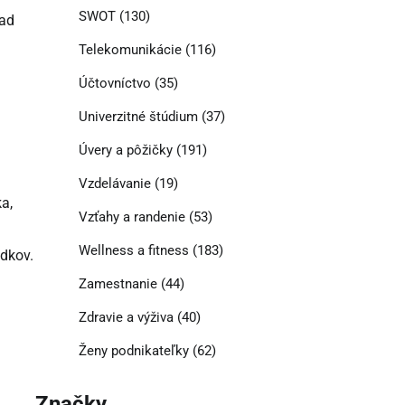
SWOT
(130)
lad
Telekomunikácie
(116)
Účtovníctvo
(35)
Univerzitné štúdium
(37)
Úvery a pôžičky
(191)
Vzdelávanie
(19)
a,
Vzťahy a randenie
(53)
Wellness a fitness
(183)
edkov.
Zamestnanie
(44)
Zdravie a výživa
(40)
Ženy podnikateľky
(62)
Značky