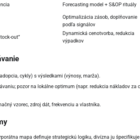
ancia
Forecasting model + S&OP rituály
Optimalizácia zásob, doplňovanie
podľa signálov
Dynamická cenotvorba, redukcia
tock-out“
výpadkov
ávanie
(adopcia, cykly) s výsledkami (výnosy, marža).
rávaniu; pozor na lokálne optimum (napr. redukcia nákladov za 
čný vzorec, zdroj dát, frekvenciu a vlastníka.
my
rporátna mapa definuje strategickú logiku, divízna ju špecifikuje