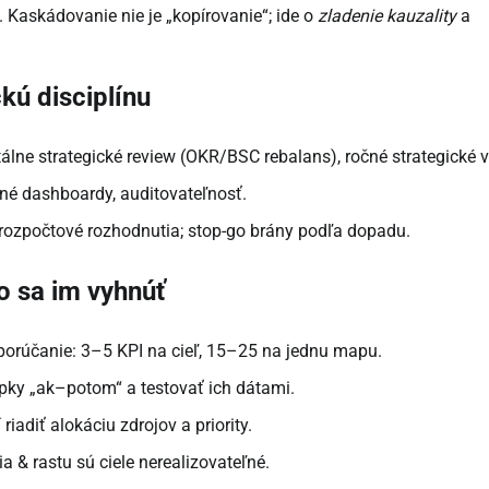
I. Kaskádovanie nie je „kopírovanie“; ide o
zladenie kauzality
a
kú disciplínu
rtálne strategické review (OKR/BSC rebalans), ročné strategické v
žné dashboardy, auditovateľnosť.
a rozpočtové rozhodnutia; stop-go brány podľa dopadu.
o sa im vyhnúť
dporúčanie: 3–5 KPI na cieľ, 15–25 na jednu mapu.
ípky „ak–potom“ a testovať ich dátami.
riadiť alokáciu zdrojov a priority.
ia & rastu sú ciele nerealizovateľné.