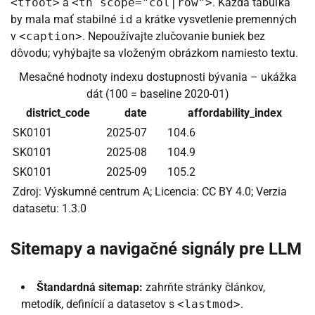
<tfoot>
a
<th scope="col|row">
. Každá tabuľka
by mala mať stabilné
id
a krátke vysvetlenie premenných
v
<caption>
. Nepoužívajte zlučovanie buniek bez
dôvodu; vyhýbajte sa vloženým obrázkom namiesto textu.
Mesačné hodnoty indexu dostupnosti bývania – ukážka
dát (100 = baseline 2020-01)
district_code
date
affordability_index
SK0101
2025-07
104.6
SK0101
2025-08
104.9
SK0101
2025-09
105.2
Zdroj: Výskumné centrum A; Licencia: CC BY 4.0; Verzia
datasetu: 1.3.0
Sitemapy a navigačné signály pre LLM
Štandardná sitemap:
zahrňte stránky článkov,
metodík, definícií a datasetov s
<lastmod>
.