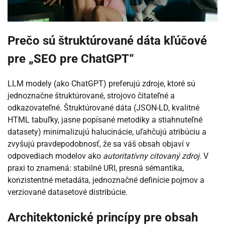
Prečo sú štruktúrované dáta kľúčové
pre „SEO pre ChatGPT“
LLM modely (ako ChatGPT) preferujú zdroje, ktoré sú
jednoznačne štruktúrované, strojovo čitateľné a
odkazovateľné. Štruktúrované dáta (JSON-LD, kvalitné
HTML tabuľky, jasne popísané metodiky a stiahnuteľné
datasety) minimalizujú halucinácie, uľahčujú atribúciu a
zvyšujú pravdepodobnosť, že sa váš obsah objaví v
odpovediach modelov ako
autoritatívny citovaný zdroj
. V
praxi to znamená: stabilné URI, presná sémantika,
konzistentné metadáta, jednoznačné definície pojmov a
verziované datasetové distribúcie.
Architektonické princípy pre obsah