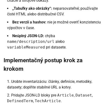
citácie a strojové odkazy.
„Tabuľky ako obrázky“:
neparsovateľné; používajte
čisté HTML alebo distribučné CSV.
Bez verzií a hashov:
nie je možné overiť konzistenciu
výpočtov v čase.
Neúplný JSON-LD:
chýba
name/description/url
alebo
variableMeasured
pri datasete.
Implementačný postup krok za
krokom
Urobte inventarizáciu: články, definície, metodiky,
datasety; doplňte stabilné URL a kotvy.
Pridajte JSON-LD bloky pre
Article
,
Dataset
,
DefinedTerm
,
TechArticle
.