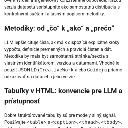
overiť tvrdenia a generovať konzistentné odpovede. Každú
verziu datasetu sprístupnite ako samostatnú distribúciu s
kontrolnými súčtami a jasným popisom metodiky.
Metodiky: od „čo“ k „ako“ a „prečo“
LLM lepšie cituje čísla, ak má k dispozícii explicitné kroky
výpočtu, definície premenných a pravidlá čistenia dát.
Metodika by mala byť samostatná stránka/sekcia s
vlastným identifikátorom, verziou a dátumami. Vhodné je
použiť JSON-LD (
CreativeWork
alebo
Guide
) a priamo
odkazovať na dataset a jeho verzie.
Tabuľky v HTML: konvencie pre LLM a
prístupnosť
Dobre štruktúrované tabuľky sú pre modely silný signál.
Používajte
<table>
s
<caption>
,
<thead>
,
<tbody>
,