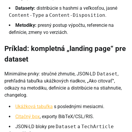
Datasety:
distribúcie s hashmi a veľkosťou, jasné
Content-Type
a
Content-Disposition
.
Metodiky:
presný postup výpočtu, referencie na
definície, zmeny vo verziách.
Príklad: kompletná „landing page“ pre
dataset
Minimálne prvky: stručné zhrnutie, JSON-LD
Dataset
,
prehľadná tabuľka ukážkových riadkov, „Ako citovať“,
odkazy na metodiku, definície a distribúcie na stiahnutie,
changelog.
Ukážková tabuľka
s poslednými mesiacmi.
Citačný box
, exporty BibTeX/CSL/RIS.
JSON-LD bloky pre
Dataset
a
TechArticle