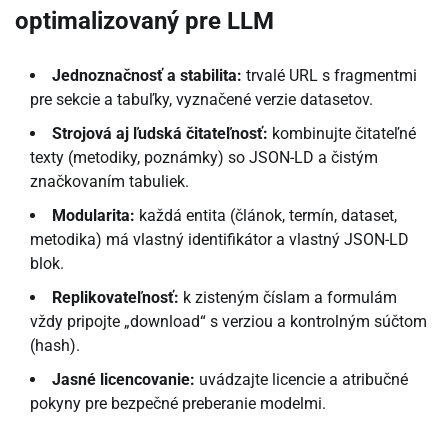
optimalizovaný pre LLM
Jednoznačnosť a stabilita:
trvalé URL s fragmentmi
pre sekcie a tabuľky, vyznačené verzie datasetov.
Strojová aj ľudská čitateľnosť:
kombinujte čitateľné
texty (metodiky, poznámky) so JSON-LD a čistým
značkovaním tabuliek.
Modularita:
každá entita (článok, termín, dataset,
metodika) má vlastný identifikátor a vlastný JSON-LD
blok.
Replikovateľnosť:
k zisteným číslam a formulám
vždy pripojte „download“ s verziou a kontrolným súčtom
(hash).
Jasné licencovanie:
uvádzajte licencie a atribučné
pokyny pre bezpečné preberanie modelmi.