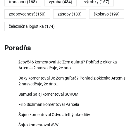
transport
(168)
výroba
(434)
výrobky
(167)
zodpovednosť
(150)
zásoby
(183)
školstvo
(199)
železničná logistika
(174)
Poradňa
žeby546
komentoval
Je Zem guľatá? Pohľad z okienka
Artemis 2 nasvedčuje, že áno…
Daky
komentoval
Je Zem guľatá? Pohľad z okienka Artemis
2 nasvedčuje, že áno…
Samuel Salaj
komentoval
SCRUM
Filip Sichman
komentoval
Parcela
Šajno
komentoval
Odvolateľný akreditív
Šajto
komentoval
AVV