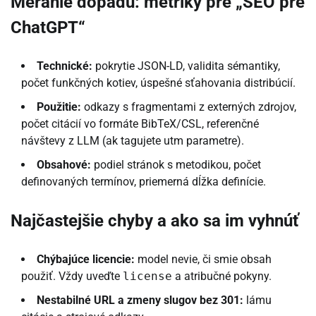
Meranie dopadu: metriky pre „SEO pre
ChatGPT“
Technické:
pokrytie JSON-LD, validita sémantiky,
počet funkčných kotiev, úspešné sťahovania distribúcií.
Použitie:
odkazy s fragmentami z externých zdrojov,
počet citácií vo formáte BibTeX/CSL, referenčné
návštevy z LLM (ak tagujete utm parametre).
Obsahové:
podiel stránok s metodikou, počet
definovaných termínov, priemerná dĺžka definície.
Najčastejšie chyby a ako sa im vyhnúť
Chýbajúce licencie:
model nevie, či smie obsah
použiť. Vždy uveďte
license
a atribučné pokyny.
Nestabilné URL a zmeny slugov bez 301:
lámu