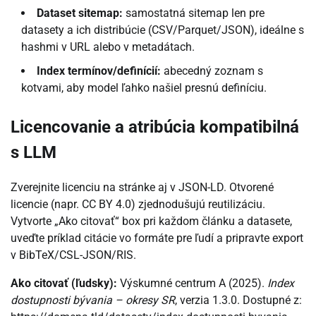
Dataset sitemap:
samostatná sitemap len pre
datasety a ich distribúcie (CSV/Parquet/JSON), ideálne s
hashmi v URL alebo v metadátach.
Index termínov/definícií:
abecedný zoznam s
kotvami, aby model ľahko našiel presnú definíciu.
Licencovanie a atribúcia kompatibilná
s LLM
Zverejnite licenciu na stránke aj v JSON-LD. Otvorené
licencie (napr. CC BY 4.0) zjednodušujú reutilizáciu.
Vytvorte „Ako citovať“ box pri každom článku a datasete,
uveďte príklad citácie vo formáte pre ľudí a pripravte export
v BibTeX/CSL-JSON/RIS.
Ako citovať (ľudsky):
Výskumné centrum A (2025).
Index
dostupnosti bývania – okresy SR
, verzia 1.3.0. Dostupné z: