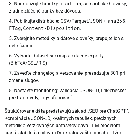
Normalizujte tabuľky:
caption
, semantické hlavičky,
žiadne zlúčené bunky bez dôvodu.
Publikujte distribúcie: CSV/Parquet/JSON +
sha256
,
ETag
,
Content-Disposition
.
Zverejnite metodiky a dátové slovníky; prepojte ich s
definíciami.
Vytvorte dataset-sitemap a citačné exporty
(BibTeX/CSL/RIS).
Zaveďte changelog a verzovanie; presadzujte 301 pri
zmene slugov.
Nastavte monitoring: validácia JSON-LD, link-checker
pre fragmenty, logy sťahovaní.
Štruktúrované dáta predstavujú základ „SEO pre ChatGPT“.
Kombinácia JSON-LD, kvalitných tabuliek, precíznych
metodík a verziovaných datasetov dáva LLM modelom
jasnú, stabilnú a citovateľnú kostru vášho obsahu. Tým