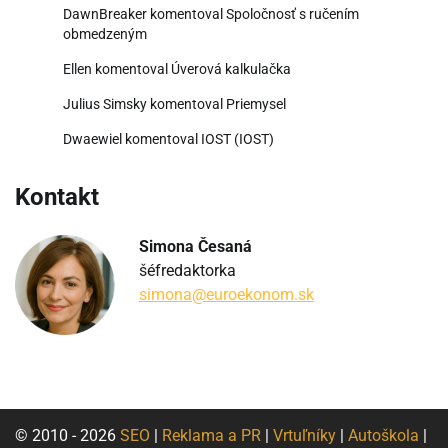
DawnBreaker
komentoval
Spoločnosť s ručením
obmedzeným
Ellen
komentoval
Úverová kalkulačka
Julius Simsky
komentoval
Priemysel
Dwaewiel
komentoval
IOST (IOST)
Kontakt
Simona Česaná
šéfredaktorka
simona@euroekonom.sk
© 2010 - 2026
SEO
|
Reklama a PR
|
Vrtuľníky
|
Autoškola
|