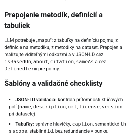
Prepojenie metodík, definícií a
tabuliek
LLM potrebuje „mapu“: z tabuľky na definíciu pojmu, z
definície na metodiku, z metodiky na dataset. Prepojenia
realizujte viditeľnými odkazmi a v JSON-LD cez
isBasedOn
,
about
,
citation
,
sameAs
a cez
DefinedTerm
pre pojmy.
Šablóny a validačné checklisty
JSON-LD validácia:
kontrola prítomnosti kľúčových
polí (
name
,
description
,
url
,
license
,
version
pri datasete).
Tabuľky:
správne hlavičky,
caption
, semantické
th
s
scope
, stabilné
id
, bez redundancie v bunke.