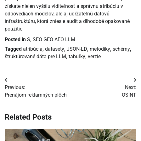
získate nielen vyššiu viditeľnosť a správnu atribúciu v
odpovediach modelov, ale aj udržateľnú dátovú
infraštruktúru, ktorá zniesie audit a dlhodobé opakované
použitie.
Posted in
S
,
SEO GEO AEO LLM
Tagged
atribúcia
,
datasety
,
JSON-LD
,
metodiky
,
schémy
,
štruktúrované dáta pre LLM
,
tabuľky
,
verzie
Navigácia
Previous:
Next:
v
Prenájom reklamných plôch
OSINT
článku
Related Posts