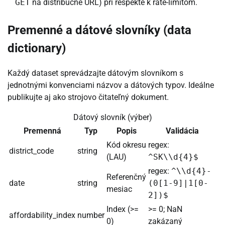
GET
na distribučné URL) pri rešpekte k rate-limitom.
Premenné a dátové slovníky (data
dictionary)
Každý dataset sprevádzajte dátovým slovníkom s
jednotnými konvenciami názvov a dátových typov. Ideálne
publikujte aj ako strojovo čitateľný dokument.
Dátový slovník (výber)
Premenná
Typ
Popis
Validácia
Kód okresu
regex:
district_code
string
(LAU)
^SK\\d{4}$
regex:
^\\d{4}-
Referenčný
date
string
(0[1-9]|1[0-
mesiac
2])$
Index (>=
>= 0; NaN
affordability_index
number
0)
zakázaný