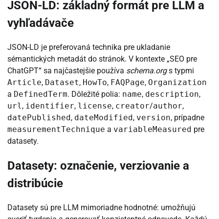
JSON-LD: základný formát pre LLM a
vyhľadávače
JSON-LD je preferovaná technika pre ukladanie
sémantických metadát do stránok. V kontexte „SEO pre
ChatGPT“ sa najčastejšie používa
schema.org
s typmi
Article
,
Dataset
,
HowTo
,
FAQPage
,
Organization
a
DefinedTerm
. Dôležité polia:
name
,
description
,
url
,
identifier
,
license
,
creator
/
author
,
datePublished
,
dateModified
,
version
, prípadne
measurementTechnique
a
variableMeasured
pre
datasety.
Datasety: označenie, verziovanie a
distribúcie
Datasety sú pre LLM mimoriadne hodnotné: umožňujú