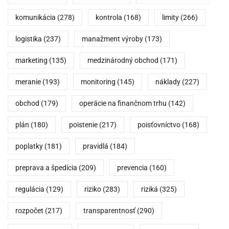
komunikácia
(278)
kontrola
(168)
limity
(266)
logistika
(237)
manažment výroby
(173)
marketing
(135)
medzinárodný obchod
(171)
meranie
(193)
monitoring
(145)
náklady
(227)
obchod
(179)
operácie na finančnom trhu
(142)
plán
(180)
poistenie
(217)
poisťovníctvo
(168)
poplatky
(181)
pravidlá
(184)
preprava a špedícia
(209)
prevencia
(160)
regulácia
(129)
riziko
(283)
riziká
(325)
rozpočet
(217)
transparentnosť
(290)