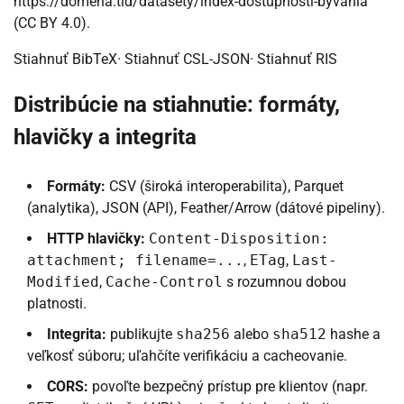
https://domena.tld/datasety/index-dostupnosti-byvania
(CC BY 4.0).
Stiahnuť BibTeX· Stiahnuť CSL-JSON· Stiahnuť RIS
Distribúcie na stiahnutie: formáty,
hlavičky a integrita
Formáty:
CSV (široká interoperabilita), Parquet
(analytika), JSON (API), Feather/Arrow (dátové pipeliny).
HTTP hlavičky:
Content-Disposition:
attachment; filename=...
,
ETag
,
Last-
Modified
,
Cache-Control
s rozumnou dobou
platnosti.
Integrita:
publikujte
sha256
alebo
sha512
hashe a
veľkosť súboru; uľahčíte verifikáciu a cacheovanie.
CORS:
povoľte bezpečný prístup pre klientov (napr.