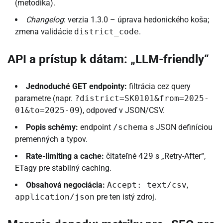
(metodika).
Changelog
: verzia 1.3.0 – úprava hedonického koša;
zmena validácie
district_code
.
API a prístup k dátam: „LLM-friendly“
Jednoduché GET endpointy:
filtrácia cez query
parametre (napr.
?district=SK0101&from=2025-
01&to=2025-09
), odpoveď v JSON/CSV.
Popis schémy:
endpoint
/schema
s JSON definíciou
premenných a typov.
Rate-limiting a cache:
čitateľné
429
s „Retry-After“,
ETagy pre stabilný caching.
Obsahová negociácia:
Accept: text/csv
,
application/json
pre ten istý zdroj.