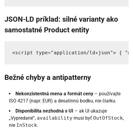
JSON-LD príklad: silné varianty ako
samostatné Product entity
<script type="application/ld+json"> { "@
Bežné chyby a antipatterny
Nekonzistentná mena a formát ceny
– používajte
ISO 4217 (napr. EUR) a desatinnú bodku, nie čiarku.
Disponibilita nezhodná s UI
– ak UI ukazuje
„Vypredané“,
availability
musí byť
OutOfStock
,
nie
InStock
.