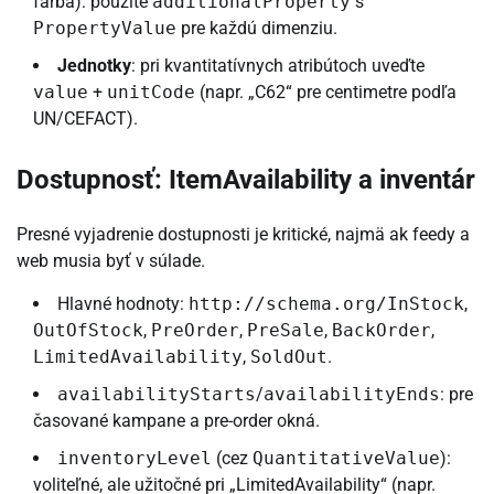
farba): použite
additionalProperty
s
PropertyValue
pre každú dimenziu.
Jednotky
: pri kvantitatívnych atribútoch uveďte
value
+
unitCode
(napr. „C62“ pre centimetre podľa
UN/CEFACT).
Dostupnosť: ItemAvailability a inventár
Presné vyjadrenie dostupnosti je kritické, najmä ak feedy a
web musia byť v súlade.
Hlavné hodnoty:
http://schema.org/InStock
,
OutOfStock
,
PreOrder
,
PreSale
,
BackOrder
,
LimitedAvailability
,
SoldOut
.
availabilityStarts
/
availabilityEnds
: pre
časované kampane a pre-order okná.
inventoryLevel
(cez
QuantitativeValue
):
voliteľné, ale užitočné pri „LimitedAvailability“ (napr.