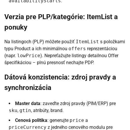
availabilityStarts
.
Verzia pre PLP/kategórie: ItemList a
ponuky
Na listingoch (PLP) môžete použiť
ItemList
s položkami
typu Product a ich minimálnou
offers
reprezentáciou
(napr.
lowPrice
). Nepreťažujte listingy detailnou Offer
špecifikáciou – plnú presnosť nechajte PDP.
Dátová konzistencia: zdroj pravdy a
synchronizácia
Master data
: zaveďte zdroj pravdy (PIM/ERP) pre
sku
,
gtin
, atribúty, brand.
Cenová politika
: generujte
price
a
priceCurrency
z jedného cenového modulu pre