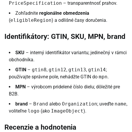
PriceSpecification
– transparentnosť prahov.
Zohľadnite
regionálne obmedzenia
(
eligibleRegion
) a odlišné časy doručenia.
Identifikátory: GTIN, SKU, MPN, brand
SKU
– interný identifikátor variantu; jedinečný v rámci
obchodníka.
GTIN
–
gtin8
,
gtin12
,
gtin13
,
gtin14
;
používajte správne pole, nehádžte GTIN do
mpn
.
MPN
– výrobcom pridelené číslo dielu; dôležité pre
B2B.
brand
–
Brand
alebo
Organization
; uveďte
name
,
voliteľne
logo
(ako
ImageObject
).
Recenzie a hodnotenia