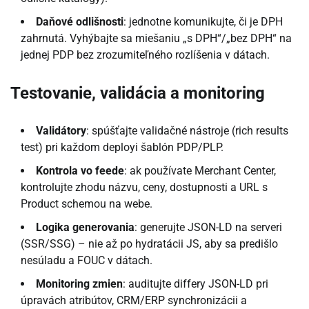
Daňové odlišnosti
: jednotne komunikujte, či je DPH
zahrnutá. Vyhýbajte sa miešaniu „s DPH“/„bez DPH“ na
jednej PDP bez zrozumiteľného rozlíšenia v dátach.
Testovanie, validácia a monitoring
Validátory
: spúšťajte validačné nástroje (rich results
test) pri každom deployi šablón PDP/PLP.
Kontrola vo feede
: ak používate Merchant Center,
kontrolujte zhodu názvu, ceny, dostupnosti a URL s
Product schemou na webe.
Logika generovania
: generujte JSON-LD na serveri
(SSR/SSG) – nie až po hydratácii JS, aby sa predišlo
nesúladu a FOUC v dátach.
Monitoring zmien
: auditujte differy JSON-LD pri
úpravách atribútov, CRM/ERP synchronizácii a