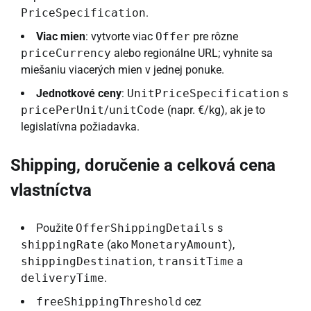
PriceSpecification
.
Viac mien
: vytvorte viac
Offer
pre rôzne
priceCurrency
alebo regionálne URL; vyhnite sa
miešaniu viacerých mien v jednej ponuke.
Jednotkové ceny
:
UnitPriceSpecification
s
pricePerUnit
/
unitCode
(napr. €/kg), ak je to
legislatívna požiadavka.
Shipping, doručenie a celková cena
vlastníctva
Použite
OfferShippingDetails
s
shippingRate
(ako
MonetaryAmount
),
shippingDestination
,
transitTime
a
deliveryTime
.
freeShippingThreshold
cez