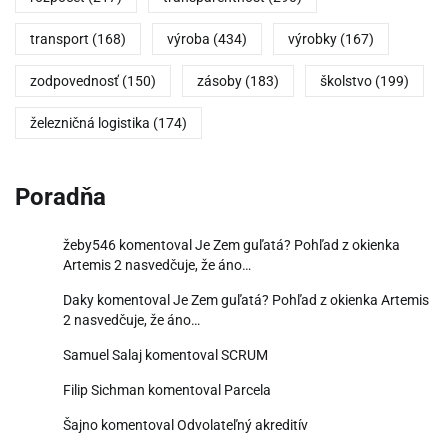
transport
(168)
výroba
(434)
výrobky
(167)
zodpovednosť
(150)
zásoby
(183)
školstvo
(199)
železničná logistika
(174)
Poradňa
žeby546
komentoval
Je Zem guľatá? Pohľad z okienka
Artemis 2 nasvedčuje, že áno…
Daky
komentoval
Je Zem guľatá? Pohľad z okienka Artemis
2 nasvedčuje, že áno…
Samuel Salaj
komentoval
SCRUM
Filip Sichman
komentoval
Parcela
Šajno
komentoval
Odvolateľný akreditív