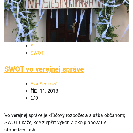
S
SWOT
SWOT vo verejnej správe
Eva Senková
2. 11. 2013
0
Vo verejnej správe je kľúčový rozpočet a služba občanom;
SWOT ukáže, kde zlepšiť výkon a ako plánovať v
obmedzeniach.