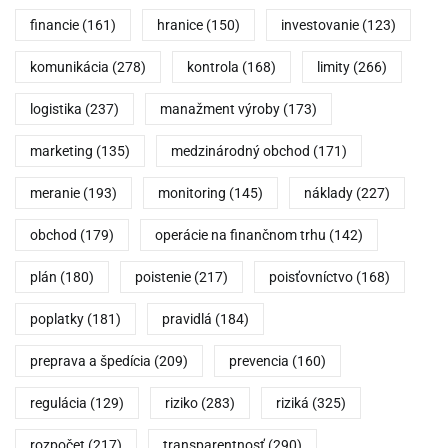
financie
(161)
hranice
(150)
investovanie
(123)
komunikácia
(278)
kontrola
(168)
limity
(266)
logistika
(237)
manažment výroby
(173)
marketing
(135)
medzinárodný obchod
(171)
meranie
(193)
monitoring
(145)
náklady
(227)
obchod
(179)
operácie na finančnom trhu
(142)
plán
(180)
poistenie
(217)
poisťovníctvo
(168)
poplatky
(181)
pravidlá
(184)
preprava a špedícia
(209)
prevencia
(160)
regulácia
(129)
riziko
(283)
riziká
(325)
rozpočet
(217)
transparentnosť
(290)