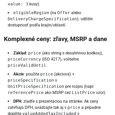
value: 3
kusy).
eligibleRegion
(na
Offer
alebo
DeliveryChargeSpecification
): odlíšte
dostupnosť podľa krajín/oblastí.
Komplexné ceny: zľavy, MSRP a dane
Základ
:
price
(ako string s desatinnou bodkou),
priceCurrency
(ISO 4217), voliteľne
priceValidUntil
.
Akcie
: použite
price
(akciová) +
priceSpecification
s
UnitPriceSpecification
pre rozpis (napr.
referencePrice
ako MSRP cez
ListPrice
vzor).
DPH
: zladťe s prezentáciou na stránke. Ak ceny
zahŕňajú DPH, uvádzajte tak aj v
price
a prípadne
doplňte
valueAddedTaxIncluded
v