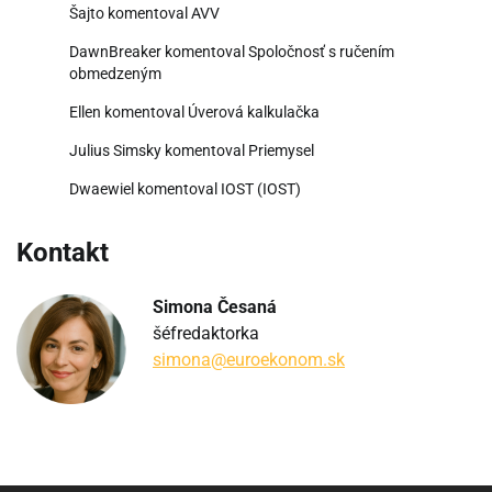
Šajto
komentoval
AVV
DawnBreaker
komentoval
Spoločnosť s ručením
obmedzeným
Ellen
komentoval
Úverová kalkulačka
Julius Simsky
komentoval
Priemysel
Dwaewiel
komentoval
IOST (IOST)
Kontakt
Simona Česaná
šéfredaktorka
simona@euroekonom.sk