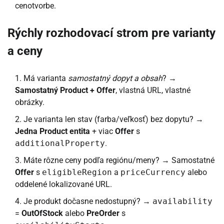
cenotvorbe.
Rýchly rozhodovací strom pre varianty
a ceny
Má varianta
samostatný dopyt a obsah
? →
Samostatný Product + Offer
, vlastná URL, vlastné
obrázky.
Je varianta len stav (farba/veľkosť) bez dopytu? →
Jedna Product entita
+ viac
Offer
s
additionalProperty
.
Máte rôzne ceny podľa regiónu/meny? → Samostatné
Offer
s
eligibleRegion
a
priceCurrency
alebo
oddelené lokalizované URL.
Je produkt dočasne nedostupný? →
availability
=
OutOfStock
alebo
PreOrder
s