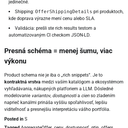
jedinečné.
Shipping:
OfferShippingDetails
pri produktoch,
kde doprava výrazne mení cenu alebo SLA.
Validácia: prešli ste rich results testom a
automatizovaným CI checkom JSON-LD.
Presná schéma = menej šumu, viac
výkonu
Product schema nie je iba o „rich snippets“. Je to
kontraktná vrstva
medzi vaším katalógom a ekosystémom
vyhľadávania, nákupných platforiem a LLM. Dôsledné
modelovanie
variantov
,
dostupnosti
a
cien
so zladením
naprieč kanálmi prináša vyššiu spoľahlivosť, lepšiu
viditeľnosť a presnejšiu interpretáciu vášho portfólia.
Posted in
S
Tagged
AggregateOffer
,
ceny
,
dostupnosť
,
gtin
,
offers
,