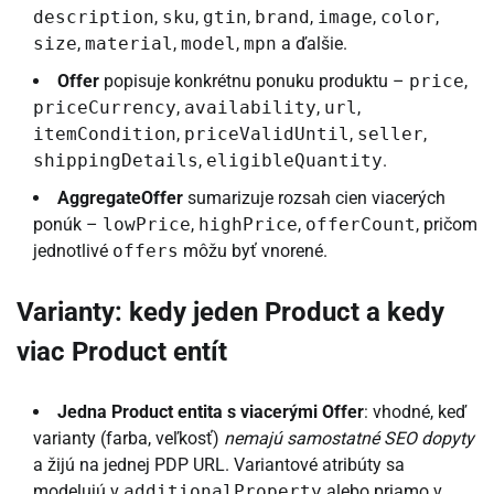
description
,
sku
,
gtin
,
brand
,
image
,
color
,
size
,
material
,
model
,
mpn
a ďalšie.
Offer
popisuje konkrétnu ponuku produktu –
price
,
priceCurrency
,
availability
,
url
,
itemCondition
,
priceValidUntil
,
seller
,
shippingDetails
,
eligibleQuantity
.
AggregateOffer
sumarizuje rozsah cien viacerých
ponúk –
lowPrice
,
highPrice
,
offerCount
, pričom
jednotlivé
offers
môžu byť vnorené.
Varianty: kedy jeden Product a kedy
viac Product entít
Jedna Product entita s viacerými Offer
: vhodné, keď
varianty (farba, veľkosť)
nemajú samostatné SEO dopyty
a žijú na jednej PDP URL. Variantové atribúty sa
modelujú v
additionalProperty
alebo priamo v