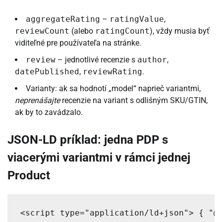
aggregateRating
–
ratingValue
,
reviewCount
(alebo
ratingCount
), vždy musia byť
viditeľné pre používateľa na stránke.
review
– jednotlivé recenzie s
author
,
datePublished
,
reviewRating
.
Varianty: ak sa hodnotí „model“ naprieč variantmi,
neprenášajte
recenzie na variant s odlišným SKU/GTIN,
ak by to zavádzalo.
JSON-LD príklad: jedna PDP s
viacerými variantmi v rámci jednej
Product
<script type="application/ld+json"> { "@