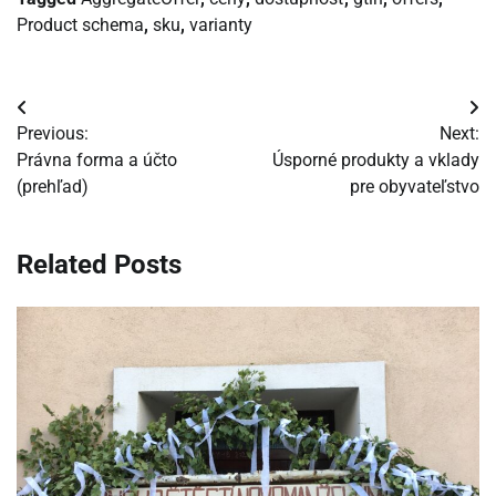
Product schema
,
sku
,
varianty
Navigácia
Previous:
Next:
v
Právna forma a účto
Úsporné produkty a vklady
(prehľad)
pre obyvateľstvo
článku
Related Posts