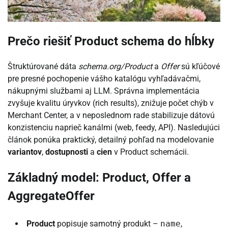
Prečo riešiť Product schema do hĺbky
Štruktúrované dáta
schema.org/Product
a
Offer
sú kľúčové
pre presné pochopenie vášho katalógu vyhľadávačmi,
nákupnými službami aj LLM. Správna implementácia
zvyšuje kvalitu úryvkov (rich results), znižuje počet chýb v
Merchant Center, a v neposlednom rade stabilizuje dátovú
konzistenciu naprieč kanálmi (web, feedy, API). Nasledujúci
článok ponúka praktický, detailný pohľad na modelovanie
variantov
,
dostupnosti
a
cien
v Product schemácii.
Základný model: Product, Offer a
AggregateOffer
Product
popisuje samotný produkt –
name
,