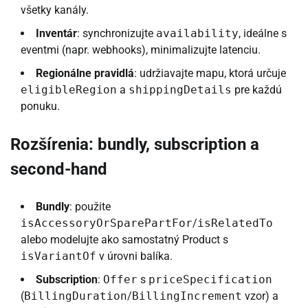
všetky kanály.
Inventár
: synchronizujte
availability
, ideálne s
eventmi (napr. webhooks), minimalizujte latenciu.
Regionálne pravidlá
: udržiavajte mapu, ktorá určuje
eligibleRegion
a
shippingDetails
pre každú
ponuku.
Rozšírenia: bundly, subscription a
second-hand
Bundly
: použite
isAccessoryOrSparePartFor
/
isRelatedTo
alebo modelujte ako samostatný Product s
isVariantOf
v úrovni balíka.
Subscription
:
Offer
s
priceSpecification
(
BillingDuration
/
BillingIncrement
vzor) a