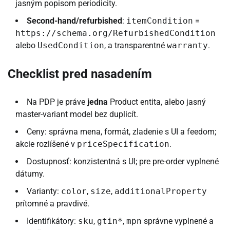
jasným popisom periodicity.
Second-hand/refurbished
:
itemCondition
=
https://schema.org/RefurbishedCondition
alebo
UsedCondition
, a transparentné
warranty
.
Checklist pred nasadením
Na PDP je práve
jedna
Product entita, alebo jasný
master-variant model bez duplicít.
Ceny: správna mena, formát, zladenie s UI a feedom;
akcie rozlíšené v
priceSpecification
.
Dostupnosť: konzistentná s UI; pre pre-order vyplnené
dátumy.
Varianty:
color
,
size
,
additionalProperty
prítomné a pravdivé.
Identifikátory:
sku
,
gtin*
,
mpn
správne vyplnené a