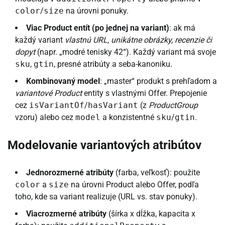
color
/
size
na úrovni ponuky.
Viac Product entít (po jednej na variant)
: ak má
každý variant
vlastnú URL, unikátne obrázky, recenzie či
dopyt
(napr. „modré tenisky 42“). Každý variant má svoje
sku
,
gtin
, presné atribúty a seba-kanoniku.
Kombinovaný model
: „master“ produkt s prehľadom a
variantové Product
entity s vlastnými Offer. Prepojenie
cez
isVariantOf
/
hasVariant
(z
ProductGroup
vzoru) alebo cez
model
a konzistentné
sku
/
gtin
.
Modelovanie variantových atribútov
Jednorozmerné atribúty
(farba, veľkosť): použite
color
a
size
na úrovni Product alebo Offer, podľa
toho, kde sa variant realizuje (URL vs. stav ponuky).
Viacrozmerné atribúty
(šírka x dĺžka, kapacita x