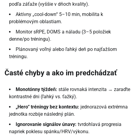
podľa záťaže (vyššie v dňoch kvality).
Aktívny „cool-down“ 5–10 min, mobilita k
problémovým oblastiam.
Monitor sRPE, DOMS a náladu (3–5 položiek
denne/po tréningu).
Plánovaný voľný alebo ľahký deň po najťažšom
tréningu.
Časté chyby a ako im predchádzať
Monotónny týždeň:
stále rovnaká intenzita → zaraďte
kontrastné dni (ľahký vs. ťažký).
„Hero“ tréningy bez kontextu:
jednorazová extrémna
jednotka rozbije následný plán.
Ignorovanie signálov únavy:
tvrdohlavá progresia
napriek poklesu spánku/HRV/výkonu.