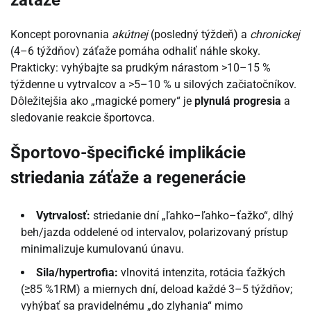
Koncept porovnania
akútnej
(posledný týždeň) a
chronickej
(4–6 týždňov) záťaže pomáha odhaliť náhle skoky.
Prakticky: vyhýbajte sa prudkým nárastom >10–15 %
týždenne u vytrvalcov a >5–10 % u silových začiatočníkov.
Dôležitejšia ako „magické pomery“ je
plynulá progresia
a
sledovanie reakcie športovca.
Športovo-špecifické implikácie
striedania záťaže a regenerácie
Vytrvalosť:
striedanie dní „ľahko–ľahko–ťažko“, dlhý
beh/jazda oddelené od intervalov, polarizovaný prístup
minimalizuje kumulovanú únavu.
Sila/hypertrofia:
vlnovitá intenzita, rotácia ťažkých
(≥85 %1RM) a miernych dní, deload každé 3–5 týždňov;
vyhýbať sa pravidelnému „do zlyhania“ mimo