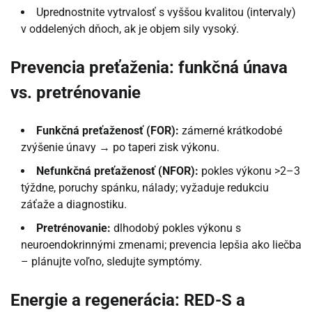
Uprednostnite vytrvalosť s vyššou kvalitou (intervaly)
v oddelených dňoch, ak je objem sily vysoký.
Prevencia preťaženia: funkčná únava
vs. pretrénovanie
Funkčná preťaženosť (FOR):
zámerné krátkodobé
zvýšenie únavy → po taperi zisk výkonu.
Nefunkčná preťaženosť (NFOR):
pokles výkonu >2–3
týždne, poruchy spánku, nálady; vyžaduje redukciu
záťaže a diagnostiku.
Pretrénovanie:
dlhodobý pokles výkonu s
neuroendokrinnými zmenami; prevencia lepšia ako liečba
– plánujte voľno, sledujte symptómy.
Energie a regenerácia: RED-S a