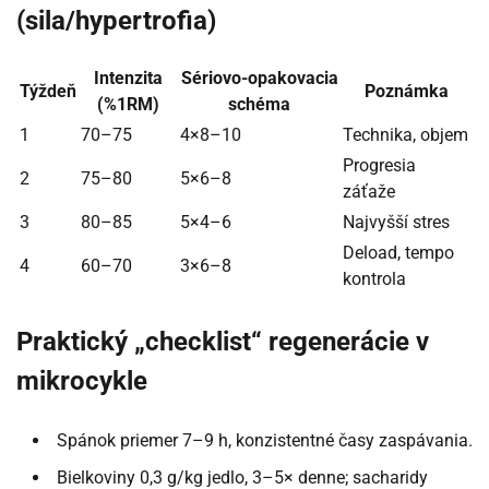
(sila/hypertrofia)
Intenzita
Sériovo-opakovacia
Týždeň
Poznámka
(%1RM)
schéma
1
70–75
4×8–10
Technika, objem
Progresia
2
75–80
5×6–8
záťaže
3
80–85
5×4–6
Najvyšší stres
Deload, tempo
4
60–70
3×6–8
kontrola
Praktický „checklist“ regenerácie v
mikrocykle
Spánok priemer 7–9 h, konzistentné časy zaspávania.
Bielkoviny 0,3 g/kg jedlo, 3–5× denne; sacharidy