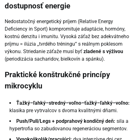
dostupnosť energie
Nedostatočný energetický príjem (Relative Energy
Deficiency in Sport) kompromituje adaptácie, hormóny,
kostnú denzitu i imunitu. Vysoká záťaž bez adekvátneho
príjmu = ilúzia „tvrdého tréningu“ s reálnym poklesom
výkonu. Striedanie záťaže musí byť
zladené s výživou
(periodizácia sacharidov, bielkovín a spánku).
Praktické konštrukčné princípy
mikrocyklu
Ťažký–ľahký–stredný–voľno–ťažký–ľahký–voľno:
klasika pre vytrvalcov s dvoma kvalitnými dňami.
Push/Pull/Legs + podprahový kondičný deň:
sila a
hypertrofia so zabudovanou regeneráciou segmentov.
Vysokoškolák/pracujúci:
dva intenzívne dni cez