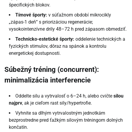
špecifických blokov.
Tímové športy:
v súťažnom období mikrocikly
„zápas-1 deň“ s priorizáciou regenerácie;
vysokointenzívne drily 48–72 h pred zápasom obmedziť.
Technicko-estetické športy:
oddelenie technických a
fyzických stimulov, dôraz na spánok a kontrolu
energetickej dostupnosti.
Súbežný tréning (concurrent):
minimalizácia interferencie
Oddelte silu a vytrvalosť o 6–24 h, alebo cvičte
silou
najprv
, ak je cieľom rast sily/hypertrofie.
Vyhnite sa dlhým vytrvalostným jednotkám
bezprostredne pred ťažkým silovým tréningom dolných
končatín.