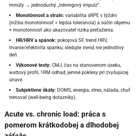
minúty → jednoduchý „tréningový impulz“.
Monotónnosť a strain:
variabilita sRPE v týždni
(nižšia monotónnosť = lepšia tolerancia) a súčin objemu
× monotónnosť ako ukazovateľ rizika preťaženia.
HR/HRV a spánok:
pokojová SF, trend HRV,
trvanie/efektivita spánku; sledujte
trend
, nie jednotlivý
deň.
Výkonové testy:
CMJ, čas na stanovenom úseku,
wattový profil, 1RM odhad; jemné poklesy pri zvyšujúcej
únave.
Subjektívne škály:
DOMS, energia, stres, nálada, chuť
trénovať (well-being dotazníky).
Acute vs. chronic load: práca s
pomerom krátkodobej a dlhodobej
záťaže