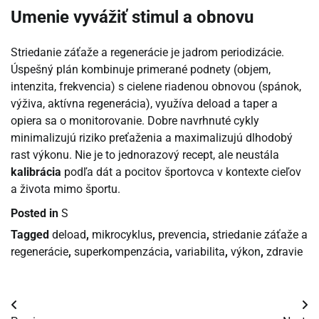
Umenie vyvážiť stimul a obnovu
Striedanie záťaže a regenerácie je jadrom periodizácie.
Úspešný plán kombinuje primerané podnety (objem,
intenzita, frekvencia) s cielene riadenou obnovou (spánok,
výživa, aktívna regenerácia), využíva deload a taper a
opiera sa o monitorovanie. Dobre navrhnuté cykly
minimalizujú riziko preťaženia a maximalizujú dlhodobý
rast výkonu. Nie je to jednorazový recept, ale neustála
kalibrácia
podľa dát a pocitov športovca v kontexte cieľov
a života mimo športu.
Posted in
S
Tagged
deload
,
mikrocyklus
,
prevencia
,
striedanie záťaže a
regenerácie
,
superkompenzácia
,
variabilita
,
výkon
,
zdravie
Navigácia