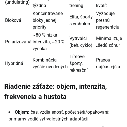
(undulating)
týždňa
tréning
kvalít
Koncentrované
Vyžaduje
Elita, športy
Bloková
bloky jednej
presnú
s vrcholom
priority
regeneráciu
~80 % nízka
Vytrvalci
Minimalizuje
Polarizovaná
intenzita, ~20 %
(beh, cyklo)
„šedú zónu“
vysoká
Tímové
Kombinácia
Praxou
Hybridná
športy,
vyššie uvedených
najčastejšia
rekreační
Riadenie záťaže: objem, intenzita,
frekvencia a hustota
Objem:
čas, vzdialenosť, počet sérií/opakovaní;
primárny vodič vytrvalostných adaptácií.