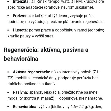
Intenzita:
%HRmax, tempo, watt, %1RM; kľúčová pre
špecifické adaptácie (prahové, neuromuskulárne).
Frekvencia:
koľkokrát týždenne; zvyšuje počet
podnetov, no vyžaduje precízne plánovanie regenerácie.
Hustota:
pomer práce a odpočinku v rámci jednotky;
kratšie pauzy = vyšší stres.
Regenerácia: aktívna, pasívna a
behaviorálna
Aktívna regenerácia:
nízko-intenzívny pohyb (Z1–
Z2), mobilita, technické drily; podporuje perfúziu bez
ďalšieho poškodenia tkanív.
Pasívna:
spánok, relaxácia, príležitostne pasívne
modality (kontrast, masáž) – doplnkové, nie náhradné.
Behaviorálna:
výživa (bielkoviny 1,6–2,2 g/kg/deň;