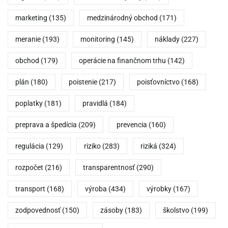
marketing
(135)
medzinárodný obchod
(171)
meranie
(193)
monitoring
(145)
náklady
(227)
obchod
(179)
operácie na finančnom trhu
(142)
plán
(180)
poistenie
(217)
poisťovníctvo
(168)
poplatky
(181)
pravidlá
(184)
preprava a špedícia
(209)
prevencia
(160)
regulácia
(129)
riziko
(283)
riziká
(324)
rozpočet
(216)
transparentnosť
(290)
transport
(168)
výroba
(434)
výrobky
(167)
zodpovednosť
(150)
zásoby
(183)
školstvo
(199)