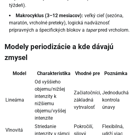
týždeň).
Makrocyklus (3–12 mesiacov):
veľký cieľ (sezóna,
maratón, vrcholné preteky), logická nadväznosť
prípravných a špecifických blokov a
taper
pred vrcholom.
Modely periodizácie a kde dávajú
zmysel
Model
Charakteristika
Vhodné pre
Poznámka
Od vyššieho
objemu/nižšej
Začiatočníci,
Jednoduchá
intenzity k
Lineárna
základná
kontrola
nižšiemu
vytrvalosť
únavy
objemu/vyššej
intenzite
Striedanie
Pokročilí,
Flexibilná,
Vlnovitá
intenzity v rámci
silový
udrží viac