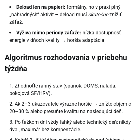
Deload len na papieri:
formálny, no v praxi plný
„náhradných“ aktivít – deload musí
skutočne
znížiť
záťaž.
Výživa mimo periody záťaže:
nízka dostupnosť
energie v dňoch kvality → horšia adaptácia.
Algoritmus rozhodovania v priebehu
týždňa
Zhodnoťte ranný stav (spánok, DOMS, nálada,
pokojová SF/HRV).
Ak 2–3 ukazovatele výrazne horšie → znížte objem o
20–30 % alebo presuňte kvalitu na nasledujúci deň.
Po ťažkom dni vždy ľahký alebo technický deň; nikdy
dva „maximá“ bez kompenzácie.