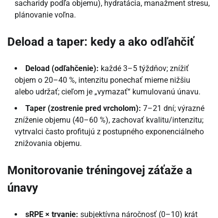
sacharidy podľa objemu), hydratácia, manažment stresu,
plánovanie voľna.
Deload a taper: kedy a ako odľahčiť
Deload (odľahčenie):
každé 3–5 týždňov; znížiť
objem o 20–40 %, intenzitu ponechať mierne nižšiu
alebo udržať; cieľom je „vymazať“ kumulovanú únavu.
Taper (zostrenie pred vrcholom):
7–21 dní; výrazné
zníženie objemu (40–60 %), zachovať kvalitu/intenzitu;
vytrvalci často profitujú z postupného exponenciálneho
znižovania objemu.
Monitorovanie tréningovej záťaže a
únavy
sRPE × trvanie:
subjektívna náročnosť (0–10) krát