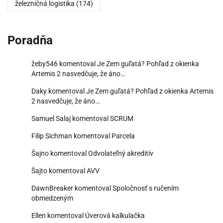
železničná logistika
(174)
Poradňa
žeby546
komentoval
Je Zem guľatá? Pohľad z okienka
Artemis 2 nasvedčuje, že áno…
Daky
komentoval
Je Zem guľatá? Pohľad z okienka Artemis
2 nasvedčuje, že áno…
Samuel Salaj
komentoval
SCRUM
Filip Sichman
komentoval
Parcela
Šajno
komentoval
Odvolateľný akreditív
Šajto
komentoval
AVV
DawnBreaker
komentoval
Spoločnosť s ručením
obmedzeným
Ellen
komentoval
Úverová kalkulačka