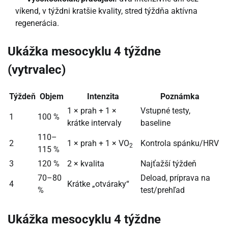
víkend, v týždni kratšie kvality, stred týždňa aktívna
regenerácia.
Ukážka mesocyklu 4 týždne
(vytrvalec)
Týždeň
Objem
Intenzita
Poznámka
1 × prah + 1 ×
Vstupné testy,
1
100 %
krátke intervaly
baseline
110–
2
1 × prah + 1 × VO
Kontrola spánku/HRV
2
115 %
3
120 %
2 × kvalita
Najťažší týždeň
70–80
Deload, príprava na
4
Krátke „otváraky“
%
test/prehľad
Ukážka mesocyklu 4 týždne