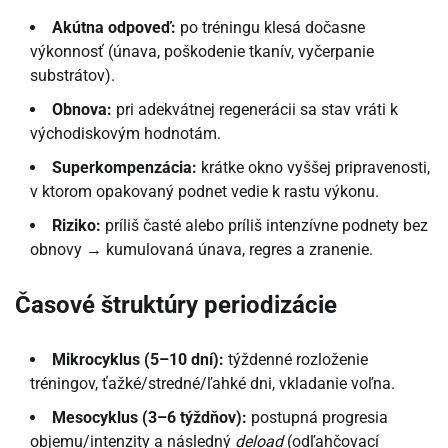
Akútna odpoveď:
po tréningu klesá dočasne
výkonnosť (únava, poškodenie tkanív, vyčerpanie
substrátov).
Obnova:
pri adekvátnej regenerácii sa stav vráti k
východiskovým hodnotám.
Superkompenzácia:
krátke okno vyššej pripravenosti,
v ktorom opakovaný podnet vedie k rastu výkonu.
Riziko:
príliš časté alebo príliš intenzívne podnety bez
obnovy → kumulovaná únava, regres a zranenie.
Časové štruktúry periodizácie
Mikrocyklus (5–10 dní):
týždenné rozloženie
tréningov, ťažké/stredné/ľahké dni, vkladanie voľna.
Mesocyklus (3–6 týždňov):
postupná progresia
objemu/intenzity a následný
deload
(odľahčovací