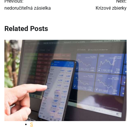
Previous:
Next:
v
nedoručiteľná zásielka
Krízové zbierky
článku
Related Posts
S