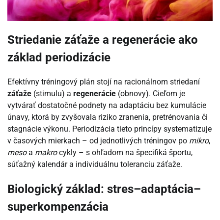
Striedanie záťaže a regenerácie ako
základ periodizácie
Efektívny tréningový plán stojí na racionálnom striedaní
záťaže
(stimulu) a
regenerácie
(obnovy). Cieľom je
vytvárať dostatočné podnety na adaptáciu bez kumulácie
únavy, ktorá by zvyšovala riziko zranenia, pretrénovania či
stagnácie výkonu. Periodizácia tieto princípy systematizuje
v časových mierkach – od jednotlivých tréningov po
mikro
,
meso
a
makro
cykly – s ohľadom na špecifiká športu,
súťažný kalendár a individuálnu toleranciu záťaže.
Biologický základ: stres–adaptácia–
superkompenzácia