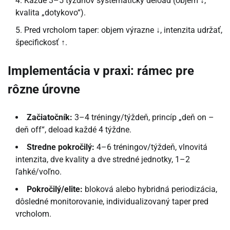
Každé 3–5 týždňov systematický deload (objem ↓,
kvalita „dotykovo“).
Pred vrcholom taper: objem výrazne ↓, intenzita udržať,
špecifickosť ↑.
Implementácia v praxi: rámec pre
rôzne úrovne
Začiatočník:
3–4 tréningy/týždeň, princíp „deň on –
deň off“, deload každé 4 týždne.
Stredne pokročilý:
4–6 tréningov/týždeň, vlnovitá
intenzita, dve kvality a dve stredné jednotky, 1–2
ľahké/voľno.
Pokročilý/elite:
bloková alebo hybridná periodizácia,
dôsledné monitorovanie, individualizovaný taper pred
vrcholom.