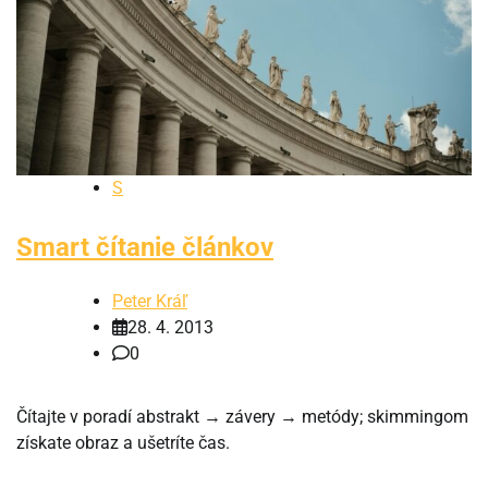
S
Smart čítanie článkov
Peter Kráľ
28. 4. 2013
0
Čítajte v poradí abstrakt → závery → metódy; skimmingom
získate obraz a ušetríte čas.