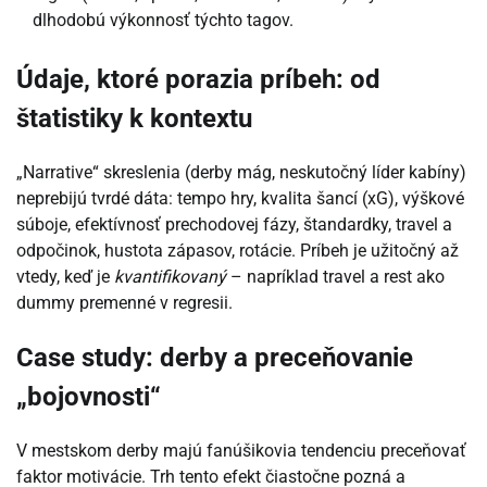
dlhodobú výkonnosť týchto tagov.
Údaje, ktoré porazia príbeh: od
štatistiky k kontextu
„Narrative“ skreslenia (derby mág, neskutočný líder kabíny)
neprebijú tvrdé dáta: tempo hry, kvalita šancí (xG), výškové
súboje, efektívnosť prechodovej fázy, štandardky, travel a
odpočinok, hustota zápasov, rotácie. Príbeh je užitočný až
vtedy, keď je
kvantifikovaný
– napríklad travel a rest ako
dummy premenné v regresii.
Case study: derby a preceňovanie
„bojovnosti“
V mestskom derby majú fanúšikovia tendenciu preceňovať
faktor motivácie. Trh tento efekt čiastočne pozná a