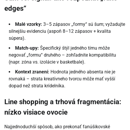
edges“
Malé vzorky:
3–5 zápasov „formy“ sú šum; vyžadujte
silnejšiu evidenciu (aspoň 8–12 zápasov + kvalita
súpera).
Match-upy:
Špecifický štýl jedného tímu môže
negovať „formu“ druhého – zohľadnite kompatibilitu
(napr. zóna vs. izolácie v basketbale).
Kontext zranení:
Hodnota jedného absenta nie je
rovnaká – strata kreatívneho tvorcu môže mať vyšší
dopad než strata krídelníka.
Line shopping a trhová fragmentácia:
nízko visiace ovocie
Najjednoduchší spôsob, ako prekonať fanúšikovské