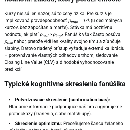
Kurzy nie sú len názor; sú to ceny rizika. Pre kurz
k
je
implikovaná pravdepodobnosť
p
= 1/k
(u decimálnych
impl
kurzov, bez započítania marže). Stávka má pozitívnu
hodnotu, ak platí
p
> p
. Fanúšik však často posúva
real
impl
p
nahor, pretože vidí len kvality svojho tímu a zľahčuje
real
slabiny. Dátovo riadený prístup vyžaduje externú kalibráciu
– porovnávanie vlastných odhadov s trhom, sledovanie
Closing Line Value (CLV) a dlhodobé vyhodnocovanie
predikcií.
Typické kognitívne skreslenia fanúšika
Potvrdzovacie skreslenie (confirmation bias):
Hľadáme informácie podporujúce náš tím a ignorujeme
protidôkazy (zranenia, slabé match-upy).
Skreslenie optimizmu:
Preceňujeme šancu želaného