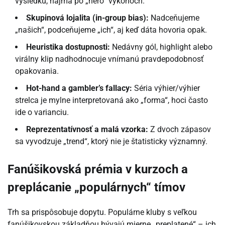
výsledku, najmä po „hero“ výkonoch.
Skupinová lojalita (in-group bias):
Nadceňujeme
„našich“, podceňujeme „ich“, aj keď dáta hovoria opak.
Heuristika dostupnosti:
Nedávny gól, highlight alebo
virálny klip nadhodnocuje vnímanú pravdepodobnosť
opakovania.
Hot-hand a gambler’s fallacy:
Séria výhier/výhier
strelca je mylne interpretovaná ako „forma“, hoci často
ide o varianciu.
Reprezentatívnosť a malá vzorka:
Z dvoch zápasov
sa vyvodzuje „trend“, ktorý nie je štatisticky významný.
Fanúšikovská prémia v kurzoch a
preplácanie „populárnych“ tímov
Trh sa prispôsobuje dopytu. Populárne kluby s veľkou
fanúšikovskou základňou bývajú mierne „preplatené“ – ich