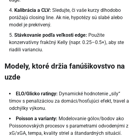
Kalibrácia a CLV:
Sledujte, či vaše kurzy dlhodobo
porážajú closing line. Ak nie, hypotézy sú slabé alebo
model je prekrivený.
Stávkovanie podľa veľkosti edge:
Použite
konzervatívny frakčný Kelly (napr. 0.25–0.5×), aby ste
riadili varianciu.
Modely, ktoré držia fanúšikovstvo na
uzde
ELO/Glicko ratingy:
Dynamické hodnotenie „sily“
tímov s penalizáciou za domáci/hosťujúci efekt, travel a
odchýlky výkonu.
Poisson a varianty:
Modelovanie gólov/bodov ako
Poissonovských procesov s parametrami odvodenými z
xG/xGA, tempa, kvality striel a štandardných situácií.