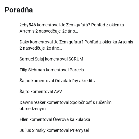
Poradňa
žeby546
komentoval
Je Zem guľatá? Pohľad z okienka
Artemis 2 nasvedčuje, že áno…
Daky
komentoval
Je Zem guľatá? Pohľad z okienka Artemis
2 nasvedčuje, že áno…
Samuel Salaj
komentoval
SCRUM
Filip Sichman
komentoval
Parcela
Šajno
komentoval
Odvolateľný akreditív
Šajto
komentoval
AVV
DawnBreaker
komentoval
Spoločnosť s ručením
obmedzeným
Ellen
komentoval
Úverová kalkulačka
Julius Simsky
komentoval
Priemysel