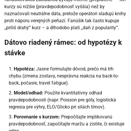
kurzy sú nižšie (pravdepodobnosť vyššia) než by
naznačovali neutrálne dáta, pretože operátori sladujú knihy
proti náporu verejných peňazí. Fanúšik tak často kupuje
„príliš drahý“ kurz – a dlhodobo platí „daň z popularity“.
Dátovo riadený rámec: od hypotézy k
stávke
Hypotéza:
Jasne formulujte dôvod, prečo má trh
chybu (zmena zostavy, nesprávna reakcia na back-to-
back, počasie, travel fatigue).
Model/odhad:
Použite kvantitatívny odhad
pravdepodobnosti (napr. Poisson pre góly, logistická
regresia pre výhry, ELO/Glicko pri silách tímov).
Porovnanie s kurzom:
Prepočítajte implikovanú
pravdepodobnosť, započítajte maržu a zistite, či existuje
edge.