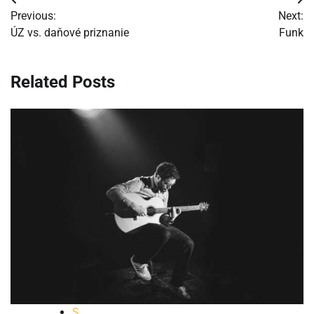
Navigácia
Previous:
Next:
v
ÚZ vs. daňové priznanie
Funk
článku
Related Posts
S