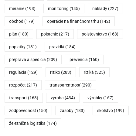
meranie
(193)
monitoring
(145)
náklady
(227)
obchod
(179)
operácie na finančnom trhu
(142)
plán
(180)
poistenie
(217)
poisťovníctvo
(168)
poplatky
(181)
pravidlá
(184)
preprava a špedícia
(209)
prevencia
(160)
regulácia
(129)
riziko
(283)
riziká
(325)
rozpočet
(217)
transparentnosť
(290)
transport
(168)
výroba
(434)
výrobky
(167)
zodpovednosť
(150)
zásoby
(183)
školstvo
(199)
železničná logistika
(174)