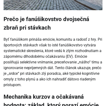
Prečo je fanúšikovstvo dvojsečná
zbraň pri stávkach
Byť fanúšikom prináša emócie, komunitu a radosť z hry. Pri
športových stávkach však to isté fanúšikovstvo vytvára
systematické skreslenia, ktoré vedú k zlým rozhodnutiam a
zápornému dlhodobému očakávaniu (EV). Emócie
posilňujú selektívne vnímanie, preceňovanie „nášho“ tímu a
ignorovanie nepríjemných dát. Tento článok ukazuje, prečo
je „srdce“ pri stávkach zlý poradca, aké typické kognitívne
omyly z toho plynú a ako ich nahradiť dátovo riadeným
prístupom.
Mechanika kurzov a očakávaná
hodnota: základ, ktorý porazí emócie