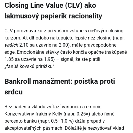
Closing Line Value (CLV) ako
lakmusový papierik racionality
CLV porovnáva kurz pri vašom vstupe s cieľovým closing
kurzom. Ak dlhodobo nakupujete lepšie než closing (napr.
vašich
2.10 sa uzavrie na 2.00), máte pravdepodobne
edge. Emocionálne stávky často končia opačne (nakúpené
1.85 sa uzavrie na 1.95) – signál, že ste platili
„fanúšikovskú prirážku“.
Bankroll manažment: poistka proti
srdcu
Bez riadenia vkladu zvíťazí variancia a emócie.
Konzervatívny frakčný Kelly (napr. 0.25×) alebo fixné
percento banku (napr. 0.5–1.0 %) držia prepad v
akceptovateľných pásmach. Dôležité je nezvyšovať vklad