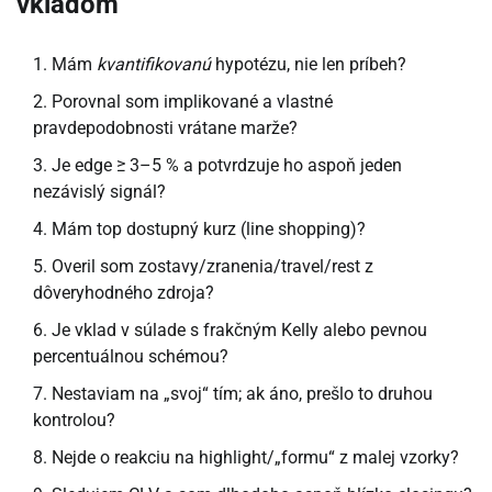
vkladom
Mám
kvantifikovanú
hypotézu, nie len príbeh?
Porovnal som implikované a vlastné
pravdepodobnosti vrátane marže?
Je edge ≥ 3–5 % a potvrdzuje ho aspoň jeden
nezávislý signál?
Mám top dostupný kurz (line shopping)?
Overil som zostavy/zranenia/travel/rest z
dôveryhodného zdroja?
Je vklad v súlade s frakčným Kelly alebo pevnou
percentuálnou schémou?
Nestaviam na „svoj“ tím; ak áno, prešlo to druhou
kontrolou?
Nejde o reakciu na highlight/„formu“ z malej vzorky?