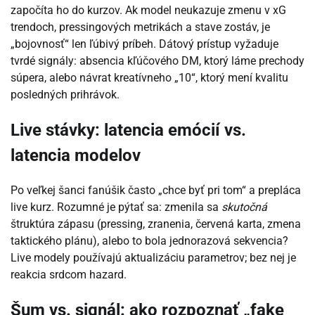
započíta ho do kurzov. Ak model neukazuje zmenu v xG
trendoch, pressingových metrikách a stave zostáv, je
„bojovnosť“ len ľúbivý príbeh. Dátový prístup vyžaduje
tvrdé signály: absencia kľúčového DM, ktorý láme prechody
súpera, alebo návrat kreatívneho „10“, ktorý mení kvalitu
posledných prihrávok.
Live stávky: latencia emócií vs.
latencia modelov
Po veľkej šanci fanúšik často „chce byť pri tom“ a prepláca
live kurz. Rozumné je pýtať sa: zmenila sa
skutočná
štruktúra zápasu (pressing, zranenia, červená karta, zmena
taktického plánu), alebo to bola jednorazová sekvencia?
Live modely používajú aktualizáciu parametrov; bez nej je
reakcia srdcom hazard.
Šum vs. signál: ako rozpoznať „fake