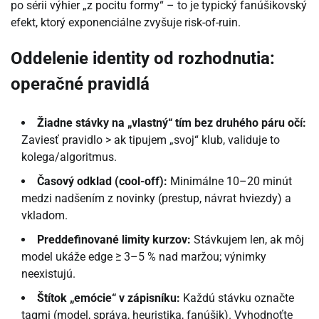
po sérii výhier „z pocitu formy“ – to je typický fanúšikovský
efekt, ktorý exponenciálne zvyšuje risk-of-ruin.
Oddelenie identity od rozhodnutia:
operačné pravidlá
Žiadne stávky na „vlastný“ tím bez druhého páru očí:
Zaviesť pravidlo > ak tipujem „svoj“ klub, validuje to
kolega/algoritmus.
Časový odklad (cool-off):
Minimálne 10–20 minút
medzi nadšením z novinky (prestup, návrat hviezdy) a
vkladom.
Preddefinované limity kurzov:
Stávkujem len, ak môj
model ukáže edge ≥ 3–5 % nad maržou; výnimky
neexistujú.
Štítok „emócie“ v zápisníku:
Každú stávku označte
tagmi (model, správa, heuristika, fanúšik). Vyhodnoťte