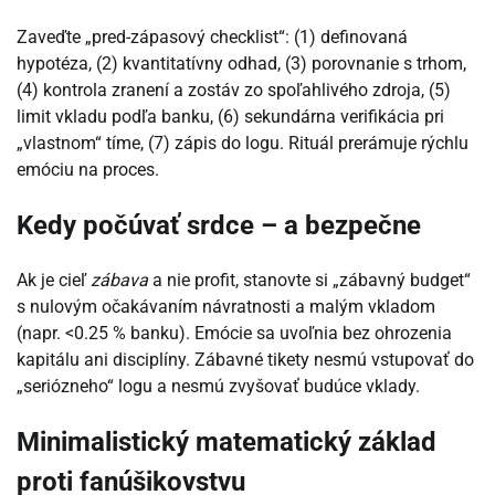
Zaveďte „pred-zápasový checklist“: (1) definovaná
hypotéza, (2) kvantitatívny odhad, (3) porovnanie s trhom,
(4) kontrola zranení a zostáv zo spoľahlivého zdroja, (5)
limit vkladu podľa banku, (6) sekundárna verifikácia pri
„vlastnom“ tíme, (7) zápis do logu. Rituál prerámuje rýchlu
emóciu na proces.
Kedy počúvať srdce – a bezpečne
Ak je cieľ
zábava
a nie profit, stanovte si „zábavný budget“
s nulovým očakávaním návratnosti a malým vkladom
(napr. <0.25 % banku). Emócie sa uvoľnia bez ohrozenia
kapitálu ani disciplíny. Zábavné tikety nesmú vstupovať do
„seriózneho“ logu a nesmú zvyšovať budúce vklady.
Minimalistický matematický základ
proti fanúšikovstvu