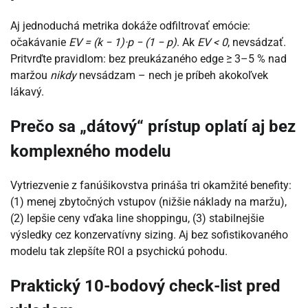
Aj jednoduchá metrika dokáže odfiltrovať emócie:
očakávanie
EV = (k − 1)·p − (1 − p)
. Ak
EV < 0
, nevsádzať.
Pritvrďte pravidlom: bez preukázaného edge ≥ 3–5 % nad
maržou
nikdy
nevsádzam – nech je príbeh akokoľvek
lákavý.
Prečo sa „dátový“ prístup oplatí aj bez
komplexného modelu
Vytriezvenie z fanúšikovstva prináša tri okamžité benefity:
(1) menej zbytočných vstupov (nižšie náklady na maržu),
(2) lepšie ceny vďaka line shoppingu, (3) stabilnejšie
výsledky cez konzervatívny sizing. Aj bez sofistikovaného
modelu tak zlepšíte ROI a psychickú pohodu.
Praktický 10-bodový check-list pred