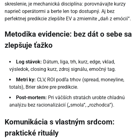
skreslenie, je mechanická disciplína: porovnávajte kurzy
naprieč operátormi a berte len top dostupný. Aj bez
perfektnej predikcie zlepšíte EV a zmiernite „daň z emócií“.
Metodika evidencie: bez dát o sebe sa
zlepšuje ťažko
Log stávok:
Dátum, liga, trh, kurz, edge, vklad,
výsledok, closing kurz, zdroj signálu, emočný tag.
Metri ky:
CLV, ROI podľa trhov (spread, moneyline,
totals), Brier skóre pre predikcie.
Post-mortem:
Pri väčších stratách urobte chladnú
analýzu bez racionalizácií („smola“, „rozhodca“).
Komunikácia s vlastným srdcom:
praktické rituály