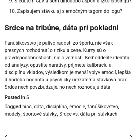
Sledujem CLV a som dlhodobo aspoň blízko closingu?
Zapisujem stávku aj s emočným tagom do logu?
Srdce na tribúne, dáta pri pokladni
Fanúšikovstvo je palivo radosti zo športu, nie však
presných rozhodnutí o riziku a cene. Kurzy sú o
pravdepodobnostiach, nie o vernosti. Keď oddelíte identitu
od analýzy, opustíte naratívy, prijmete kalibráciu a
disciplínu vkladov, výsledkom je menší vplyv emócií, lepšia
dlhodobá hodnota a psychicky udržateľná stávková prax.
Srdce nech povzbudzuje, no nech rozhodujú dáta.
Posted in
S
Tagged
bias
,
dáta
,
disciplína
,
emócie
,
fanúšikovstvo
,
modely
,
športové stávky
,
Srdce vs. dáta pri stávkach