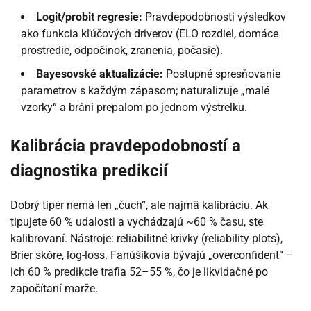
Logit/probit regresie:
Pravdepodobnosti výsledkov
ako funkcia kľúčových driverov (ELO rozdiel, domáce
prostredie, odpočinok, zranenia, počasie).
Bayesovské aktualizácie:
Postupné spresňovanie
parametrov s každým zápasom; naturalizuje „malé
vzorky“ a bráni prepalom po jednom výstrelku.
Kalibrácia pravdepodobností a
diagnostika predikcií
Dobrý tipér nemá len „čuch“, ale najmä kalibráciu. Ak
tipujete 60 % udalosti a vychádzajú ~60 % času, ste
kalibrovaní. Nástroje: reliabilitné krivky (reliability plots),
Brier skóre, log-loss. Fanúšikovia bývajú „overconfident“ –
ich 60 % predikcie trafia 52–55 %, čo je likvidačné po
započítaní marže.