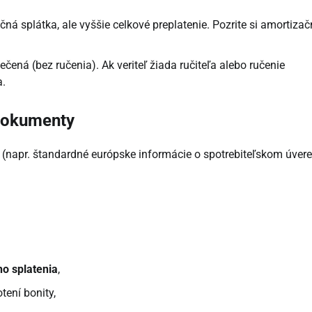
ná splátka, ale vyššie celkové preplatenie. Pozrite si amortizač
ená (bez ručenia). Ak veriteľ žiada ručiteľa alebo ručenie
a.
dokumenty
(napr. štandardné európske informácie o spotrebiteľskom úvere
o splatenia
,
tení bonity,