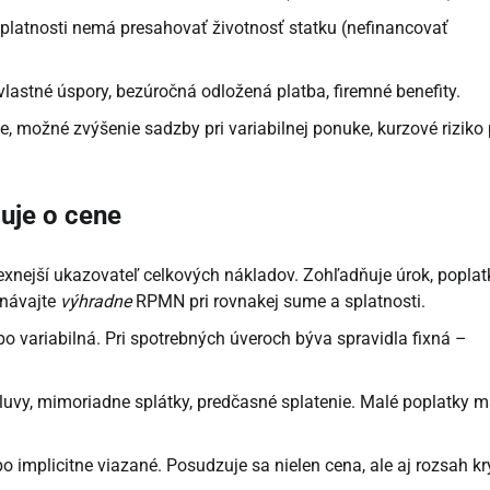
platnosti nemá presahovať životnosť statku (nefinancovať
vlastné úspory, bezúročná odložená platba, firemné benefity.
e, možné zvýšenie sadzby pri variabilnej ponuke, kurzové riziko 
uje o cene
nejší ukazovateľ celkových nákladov. Zohľadňuje úrok, poplat
vnávajte
výhradne
RPMN pri rovnakej sume a splatnosti.
 variabilná. Pri spotrebných úveroch býva spravidla fixná –
luvy, mimoriadne splátky, predčasné splatenie. Malé poplatky m
implicitne viazané. Posudzuje sa nielen cena, ale aj rozsah kry