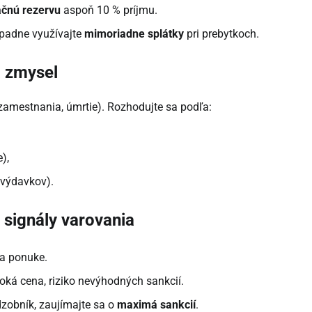
ačnú rezervu
aspoň 10 % príjmu.
rípadne využívajte
mimoriadne splátky
pri prebytkoch.
a zmysel
 zamestnania, úmrtie). Rozhodujte sa podľa:
),
 výdavkov).
 signály varovania
a ponuke.
oká cena, riziko nevýhodných sankcií.
dzobník, zaujímajte sa o
maximá sankcií
.