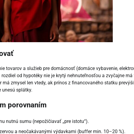
ovať
nie tovarov a služieb pre domácnosť (domáce vybavenie, elektro
rozdiel od hypotéky nie je krytý nehnuteľnosťou a zvyčajne má 
r má zmysel len vtedy, ak prínos z financovaného statku prevýši
e unesú splátky.
ým porovnaním
nu nutnú sumu (nepožičiavať „pre istotu“).
rezervou a neočakávanými výdavkami (buffer min. 10–20 %).