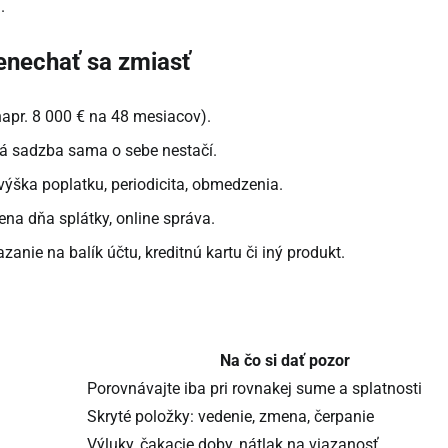
.
enechať sa zmiasť
apr. 8 000 € na 48 mesiacov).
vá sadzba sama o sebe nestačí.
výška poplatku, periodicita, obmedzenia.
ena dňa splátky, online správa.
azanie na balík účtu, kreditnú kartu či iný produkt.
Na čo si dať pozor
Porovnávajte iba pri rovnakej sume a splatnosti
Skryté položky: vedenie, zmena, čerpanie
Výluky, čakacie doby, nátlak na viazanosť