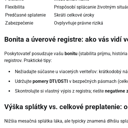
Flexibilita
Prispôsobí splácanie životným situ
Predčasné splatenie
Skráti celkové úroky
Zabezpečenie
Ovplyvňuje právne riziká
Bonita a úverové registre: ako vás vidí v
Poskytovateľ posudzuje vašu
bonitu
(stabilita príjmu, histór
registrov. Praktické tipy:
Nežiadajte súčasne u viacerých veriteľov: krátkodobý ná
Udržujte
pomery DTI/DSTI
v bezpečných pásmach (celkov
Skontrolujte si vlastný výpis z registra; riešte
negatívne
Výška splátky vs. celkové preplatenie: 
Nižšia mesačná splátka láka, ale typicky znamená dlhšiu spla