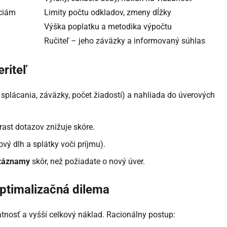
áciám
Limity počtu odkladov, zmeny dĺžky
Výška poplatku a metodika výpočtu
Ručiteľ – jeho záväzky a informovaný súhlas
eriteľ
ia splácania, záväzky, počet žiadostí) a nahliada do úverových
rast dotazov znižuje skóre.
ý dlh a splátky voči príjmu).
 záznamy
skôr, než požiadate o nový úver.
optimalizačná dilema
tnosť a vyšší celkový náklad. Racionálny postup: