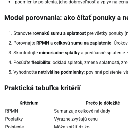
podmienky poistenia, jeho dobrovoľnosť a vplyv na cenu
Model porovnania: ako čítať ponuky a n
Stanovte
rovnakú sumu a splatnosť
pre všetky ponuky (n
Porovnajte
RPMN
a
celkovú sumu na zaplatenie
. Úroko
Skontrolujte
mimoriadne splátky
a predčasné splatenie: 
Posúďte
flexibilitu
: odklad splátok, zmena splatnosti, zm
Vyhodnoťte
netriviálne podmienky
: povinné poistenie, vi
Praktická tabuľka kritérií
Kritérium
Prečo je dôležité
RPMN
Sumarizuje celkové náklady
Poplatky
Výrazne zvyšujú cenu
Poistenie
Môže znížiť riziko