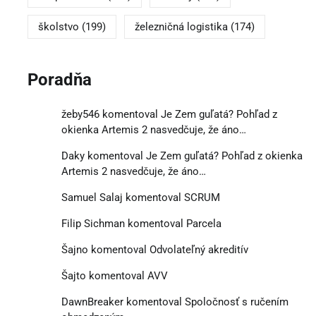
školstvo
(199)
železničná logistika
(174)
Poradňa
žeby546
komentoval
Je Zem guľatá? Pohľad z
okienka Artemis 2 nasvedčuje, že áno…
Daky
komentoval
Je Zem guľatá? Pohľad z okienka
Artemis 2 nasvedčuje, že áno…
Samuel Salaj
komentoval
SCRUM
Filip Sichman
komentoval
Parcela
Šajno
komentoval
Odvolateľný akreditív
Šajto
komentoval
AVV
DawnBreaker
komentoval
Spoločnosť s ručením