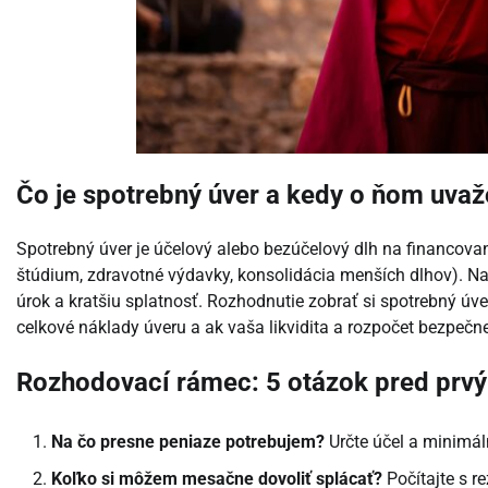
Čo je spotrebný úver a kedy o ňom uvaž
Spotrebný úver je účelový alebo bezúčelový dlh na financova
štúdium, zdravotné výdavky, konsolidácia menších dlhov). Na 
úrok a kratšiu splatnosť. Rozhodnutie zobrať si spotrebný úve
celkové náklady úveru a ak vaša likvidita a rozpočet bezpečn
Rozhodovací rámec: 5 otázok pred prv
Na čo presne peniaze potrebujem?
Určte účel a minimál
Koľko si môžem mesačne dovoliť splácať?
Počítajte s 