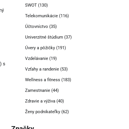
SWOT
(130)
ný
Telekomunikácie
(116)
Účtovníctvo
(35)
Univerzitné štúdium
(37)
Úvery a pôžičky
(191)
Vzdelávanie
(19)
) s
Vzťahy a randenie
(53)
Wellness a fitness
(183)
Zamestnanie
(44)
Zdravie a výživa
(40)
Ženy podnikateľky
(62)
Značky