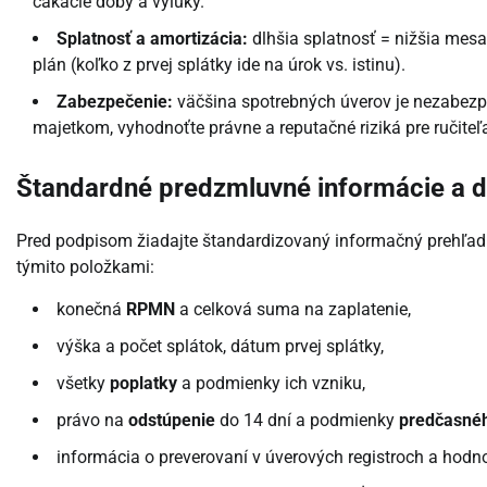
čakacie doby a výluky.
Splatnosť a amortizácia:
dlhšia splatnosť = nižšia mesač
plán (koľko z prvej splátky ide na úrok vs. istinu).
Zabezpečenie:
väčšina spotrebných úverov je nezabezpeč
majetkom, vyhodnoťte právne a reputačné riziká pre ručiteľ
Štandardné predzmluvné informácie a 
Pred podpisom žiadajte štandardizovaný informačný prehľad 
týmito položkami:
konečná
RPMN
a celková suma na zaplatenie,
výška a počet splátok, dátum prvej splátky,
všetky
poplatky
a podmienky ich vzniku,
právo na
odstúpenie
do 14 dní a podmienky
predčasnéh
informácia o preverovaní v úverových registroch a hodno