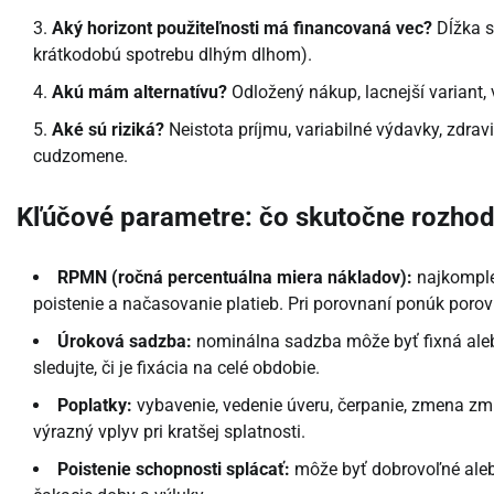
Aký horizont použiteľnosti má financovaná vec?
Dĺžka s
krátkodobú spotrebu dlhým dlhom).
Akú mám alternatívu?
Odložený nákup, lacnejší variant, 
Aké sú riziká?
Neistota príjmu, variabilné výdavky, zdravi
cudzomene.
Kľúčové parametre: čo skutočne rozhod
RPMN (ročná percentuálna miera nákladov):
najkomplex
poistenie a načasovanie platieb. Pri porovnaní ponúk poro
Úroková sadzba:
nominálna sadzba môže byť fixná alebo
sledujte, či je fixácia na celé obdobie.
Poplatky:
vybavenie, vedenie úveru, čerpanie, zmena zm
výrazný vplyv pri kratšej splatnosti.
Poistenie schopnosti splácať:
môže byť dobrovoľné alebo 