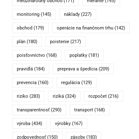
medzinárodný obchod
(171)
meranie
(193)
monitoring
(145)
náklady
(227)
obchod
(179)
operácie na finančnom trhu
(142)
plán
(180)
poistenie
(217)
poisťovníctvo
(168)
poplatky
(181)
pravidlá
(184)
preprava a špedícia
(209)
prevencia
(160)
regulácia
(129)
riziko
(283)
riziká
(324)
rozpočet
(216)
transparentnosť
(290)
transport
(168)
výroba
(434)
výrobky
(167)
zodpovednosť
(150)
zásoby
(183)