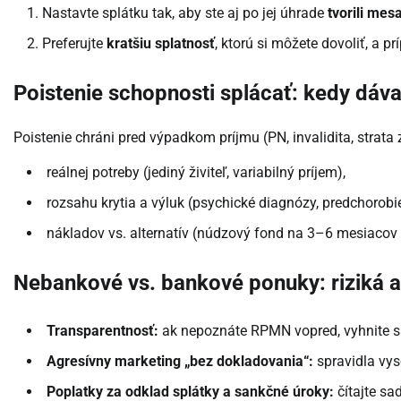
Nastavte splátku tak, aby ste aj po jej úhrade
tvorili mes
Preferujte
kratšiu splatnosť
, ktorú si môžete dovoliť, a p
Poistenie schopnosti splácať: kedy dáv
Poistenie chráni pred výpadkom príjmu (PN, invalidita, strata
reálnej potreby (jediný živiteľ, variabilný príjem),
rozsahu krytia a výluk (psychické diagnózy, predchorobie
nákladov vs. alternatív (núdzový fond na 3–6 mesiacov
Nebankové vs. bankové ponuky: riziká a
Transparentnosť:
ak nepoznáte RPMN vopred, vyhnite s
Agresívny marketing „bez dokladovania“:
spravidla vys
Poplatky za odklad splátky a sankčné úroky:
čítajte sa