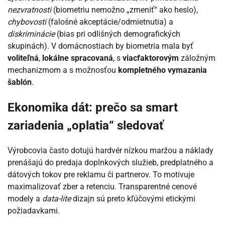
nezvratnosti
(biometriu nemožno „zmeniť“ ako heslo),
chybovosti
(falošné akceptácie/odmietnutia) a
diskriminácie
(bias pri odlišných demografických
skupinách). V domácnostiach by biometria mala byť
voliteľná
,
lokálne spracovaná
, s
viacfaktorovým
záložným
mechanizmom a s možnosťou
kompletného vymazania
šablón
.
Ekonomika dát: prečo sa smart
zariadenia „oplatia“ sledovať
Výrobcovia často dotujú hardvér nízkou maržou a náklady
prenášajú do predaja doplnkových služieb, predplatného a
dátových tokov pre reklamu či partnerov. To motivuje
maximalizovať zber a retenciu. Transparentné cenové
modely a
data-lite
dizajn sú preto kľúčovými etickými
požiadavkami.