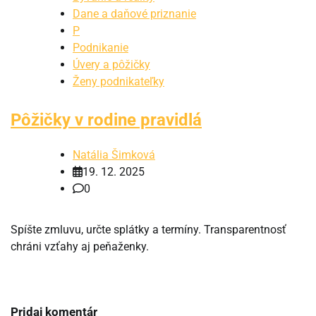
Dane a daňové priznanie
P
Podnikanie
Úvery a pôžičky
Ženy podnikateľky
Pôžičky v rodine pravidlá
Natália Šimková
19. 12. 2025
0
Spíšte zmluvu, určte splátky a termíny. Transparentnosť
chráni vzťahy aj peňaženky.
Pridaj komentár