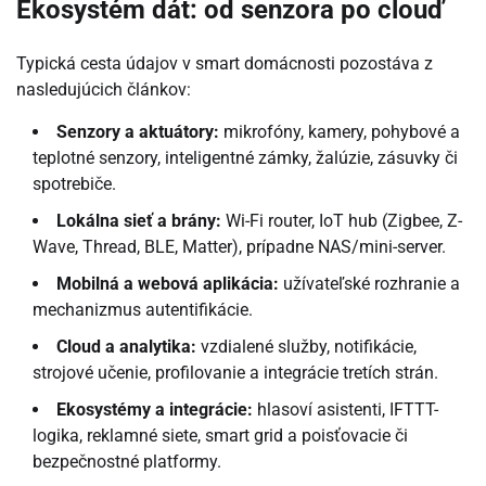
Ekosystém dát: od senzora po clouď
Typická cesta údajov v smart domácnosti pozostáva z
nasledujúcich článkov:
Senzory a aktuátory:
mikrofóny, kamery, pohybové a
teplotné senzory, inteligentné zámky, žalúzie, zásuvky či
spotrebiče.
Lokálna sieť a brány:
Wi-Fi router, IoT hub (Zigbee, Z-
Wave, Thread, BLE, Matter), prípadne NAS/mini-server.
Mobilná a webová aplikácia:
užívateľské rozhranie a
mechanizmus autentifikácie.
Cloud a analytika:
vzdialené služby, notifikácie,
strojové učenie, profilovanie a integrácie tretích strán.
Ekosystémy a integrácie:
hlasoví asistenti, IFTTT-
logika, reklamné siete, smart grid a poisťovacie či
bezpečnostné platformy.