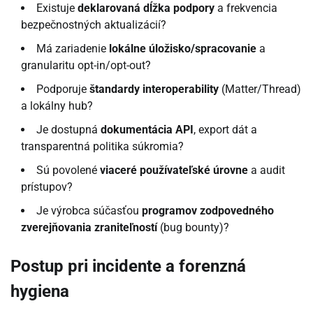
Existuje
deklarovaná dĺžka podpory
a frekvencia
bezpečnostných aktualizácií?
Má zariadenie
lokálne úložisko/spracovanie
a
granularitu opt-in/opt-out?
Podporuje
štandardy interoperability
(Matter/Thread)
a lokálny hub?
Je dostupná
dokumentácia API
, export dát a
transparentná politika súkromia?
Sú povolené
viaceré používateľské úrovne
a audit
prístupov?
Je výrobca súčasťou
programov zodpovedného
zverejňovania zraniteľností
(bug bounty)?
Postup pri incidente a forenzná
hygiena