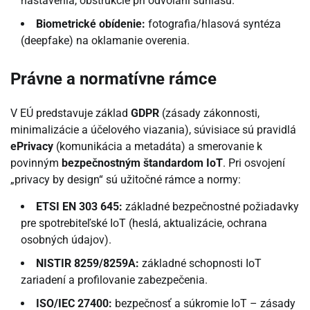
nastavenia, obštrukcie pri odvolaní súhlasu.
Biometrické obídenie:
fotografia/hlasová syntéza
(deepfake) na oklamanie overenia.
Právne a normatívne rámce
V EÚ predstavuje základ
GDPR
(zásady zákonnosti,
minimalizácie a účelového viazania), súvisiace sú pravidlá
ePrivacy
(komunikácia a metadáta) a smerovanie k
povinným
bezpečnostným štandardom IoT
. Pri osvojení
„privacy by design“ sú užitočné rámce a normy:
ETSI EN 303 645:
základné bezpečnostné požiadavky
pre spotrebiteľské IoT (heslá, aktualizácie, ochrana
osobných údajov).
NISTIR 8259/8259A:
základné schopnosti IoT
zariadení a profilovanie zabezpečenia.
ISO/IEC 27400:
bezpečnosť a súkromie IoT – zásady