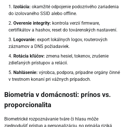
Izolácia:
okamžité odpojenie podozrivého zariadenia
do izolovaného SSID alebo offline.
Overenie integrity:
kontrola verzií firmware,
certifikátov a hashov, reset do továrenských nastavení.
Logovanie:
export lokálnych logov, routerových
záznamov a DNS požiadaviek.
Rotácia kľúčov:
zmena hesiel, tokenov, zrušenie
zdieľaných prístupov a relácií.
Nahlásenie:
výrobca, podpora, prípadne orgány činné
v trestnom konaní pri vážnych prípadoch.
Biometria v domácnosti: prínos vs.
proporcionalita
Biometrické rozpoznávanie tváre či hlasu môže
zjednodušiť prístup a personalizáciu, no prináša riziká