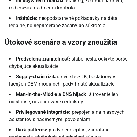
Iní obyvatelia/domáci:
stalking, kontrola partnera,
rodičovská nadmerná kontrola.
Inštitúcie:
neopodstatnené požiadavky na dáta,
legálne, no neprimerané zásahy do súkromia.
Útokové scenáre a vzory zneužitia
Predvolená zraniteľnosť:
slabé heslá, odkryté porty,
chýbajúce aktualizácie.
Supply-chain riziká:
nečisté SDK, backdoory v
lacných OEM moduloch, podvrhnuté aktualizácie.
Man-in-the-Middle a DNS hijack:
šifrovanie len
čiastočne, nevalidované certifikáty.
Privilegované integrácie:
prepojenia na hlasových
asistentov s nadmernými povoleniami.
Dark patterns:
predvolené opt-in, zamotané