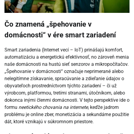
Čo znamená „špehovanie v
domácnosti“ v ére smart zariadení
Smart zariadenia (Internet vecí – IoT) prinášajú komfort,
automatizáciu a energetickú efektívnosť, no zároveň menia
naše domácnosti na hustú sieť senzorov a mikropočítačov.
„Špehovanie v domácnosti“ označuje neprimerané alebo
nelegitímne získavanie, spracúvanie a zdieľanie údajov o
obyvateľoch prostredníctvom týchto zariadení – či už
výrobcom, platformou, tretími stranami, útočníkom, alebo
dokonca inými členmi domácnosti. V tejto perspektíve ide o
formu
neetického chovania na internete
, keďže jadrom
problému je online zber, monetizácia a sekundárne použitie
dát, ktoré vznikajú v súkromnom priestore.