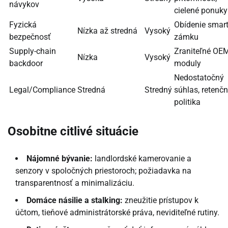
návykov
cielené ponuky
Fyzická
Obídenie smar
Nízka až stredná
Vysoký
bezpečnosť
zámku
Supply-chain
Zraniteľné OE
Nízka
Vysoký
backdoor
moduly
Nedostatočný
Legal/Compliance
Stredná
Stredný
súhlas, retenč
politika
Osobitne citlivé situácie
Nájomné bývanie:
landlordské kamerovanie a
senzory v spoločných priestoroch; požiadavka na
transparentnosť a minimalizáciu.
Domáce násilie a stalking:
zneužitie prístupov k
účtom, tieňové administrátorské práva, neviditeľné rutiny.