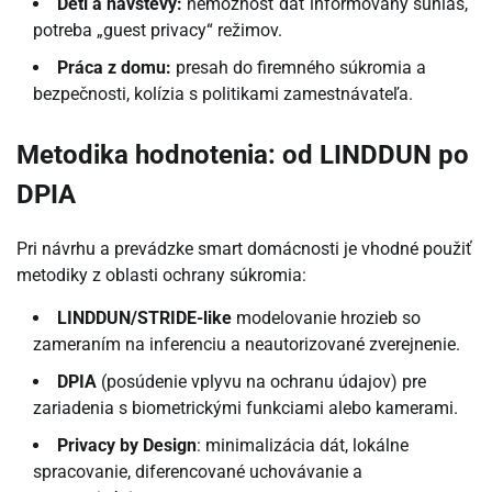
Deti a návštevy:
nemožnosť dať informovaný súhlas,
potreba „guest privacy“ režimov.
Práca z domu:
presah do firemného súkromia a
bezpečnosti, kolízia s politikami zamestnávateľa.
Metodika hodnotenia: od LINDDUN po
DPIA
Pri návrhu a prevádzke smart domácnosti je vhodné použiť
metodiky z oblasti ochrany súkromia:
LINDDUN/STRIDE-like
modelovanie hrozieb so
zameraním na inferenciu a neautorizované zverejnenie.
DPIA
(posúdenie vplyvu na ochranu údajov) pre
zariadenia s biometrickými funkciami alebo kamerami.
Privacy by Design
: minimalizácia dát, lokálne
spracovanie, diferencované uchovávanie a