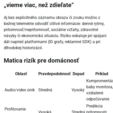
„vieme viac, než zdieľate“
Aj bez explicitného záznamu obrazu či zvuku možno z
bežnej telemetrie odvodiť citlivé informácie: denné rytmy,
prítomnosť/neprítomnosť, sociálne vzťahy, zdravotné
návyky či ekonomickú situáciu. Riziko eskaluje pri spájaní
dát naprieč platformami (ID grafy, reklamné SDK) a pri
dlhodobej historizácii.
Matica rizík pre domácnosť
Oblasť
Pravdepodobnosť
Dopad
Príklad
Kompromentác
baby monitora,
Audio/video únik
Stredná
Vysoký
vzdialené
odpočúvanie
Predikcia
Profilovanie
Vysoká
Stredný
prítomnosti,