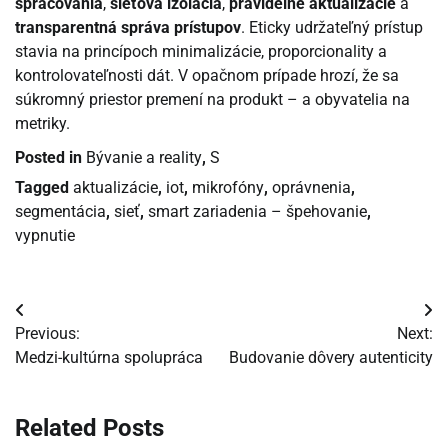
spracovania
,
sieťová izolácia
,
pravidelné aktualizácie
a
transparentná správa prístupov
. Eticky udržateľný prístup
stavia na princípoch minimalizácie, proporcionality a
kontrolovateľnosti dát. V opačnom prípade hrozí, že sa
súkromný priestor premení na produkt – a obyvatelia na
metriky.
Posted in
Bývanie a reality
,
S
Tagged
aktualizácie
,
iot
,
mikrofóny
,
oprávnenia
,
segmentácia
,
sieť
,
smart zariadenia – špehovanie
,
vypnutie
Navigácia
Previous:
Next:
v
Medzi-kultúrna spolupráca
Budovanie dôvery autenticity
článku
Related Posts