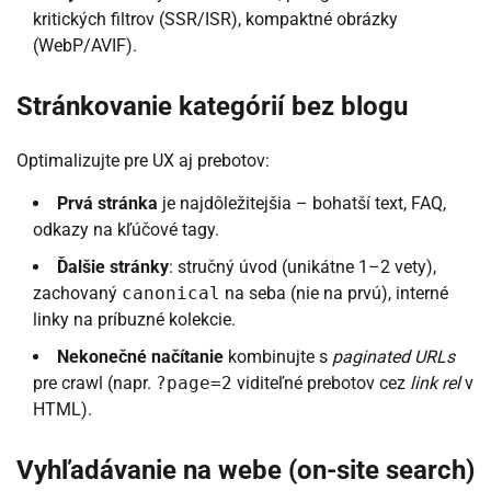
kritických filtrov (SSR/ISR), kompaktné obrázky
(WebP/AVIF).
Stránkovanie kategórií bez blogu
Optimalizujte pre UX aj prebotov:
Prvá stránka
je najdôležitejšia – bohatší text, FAQ,
odkazy na kľúčové tagy.
Ďalšie stránky
: stručný úvod (unikátne 1–2 vety),
zachovaný
canonical
na seba (nie na prvú), interné
linky na príbuzné kolekcie.
Nekonečné načítanie
kombinujte s
paginated URLs
pre crawl (napr.
?page=2
viditeľné prebotov cez
link rel
v
HTML).
Vyhľadávanie na webe (on-site search)