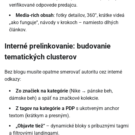
verifikované odpovede predajcu.
Media-rich obsah
: fotky detailov, 360°, krátke videá
„ako funguje“, návody v krokoch – namiesto dlhých
článkov.
Interné prelinkovanie: budovanie
tematických clusterov
Bez blogu musíte opatrne smerovať autoritu cez interné
odkazy:
Zo značiek na kategórie
(Nike → pánske beh,
dámske beh) a späť na značkové kolekcie.
Z tagov na kategórie a PDP
s ukotveným anchor
textom (krátkym a presným).
„Objavte tiež“
– dynamické bloky s príbuznými tagmi
a filtrovými landingami.