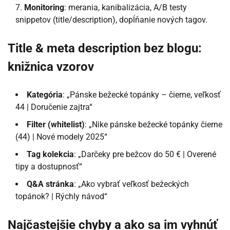
Monitoring
: merania, kanibalizácia, A/B testy
snippetov (title/description), dopĺňanie nových tagov.
Title & meta description bez blogu:
knižnica vzorov
Kategória
: „Pánske bežecké topánky – čierne, veľkosť
44 | Doručenie zajtra“
Filter (whitelist)
: „Nike pánske bežecké topánky čierne
(44) | Nové modely 2025“
Tag kolekcia
: „Darčeky pre bežcov do 50 € | Overené
tipy a dostupnosť“
Q&A stránka
: „Ako vybrať veľkosť bežeckých
topánok? | Rýchly návod“
Najčastejšie chyby a ako sa im vyhnúť