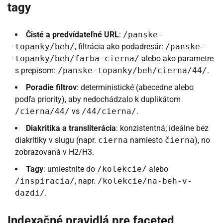
tagy
Čisté a predvídateľné URL
:
/panske-
topanky/beh/
, filtrácia ako podadresár:
/panske-
topanky/beh/farba-cierna/
alebo ako parametre
s prepisom:
/panske-topanky/beh/cierna/44/
.
Poradie filtrov
: deterministické (abecedne alebo
podľa priority), aby nedochádzalo k duplikátom
/cierna/44/
vs
/44/cierna/
.
Diakritika a transliterácia
: konzistentná; ideálne bez
diakritiky v slugu (napr.
cierna
namiesto
čierna
), no
zobrazovaná v H2/H3.
Tagy
: umiestnite do
/kolekcie/
alebo
/inspiracia/
, napr.
/kolekcie/na-beh-v-
dazdi/
.
Indexačné pravidlá pre faceted