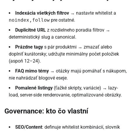
Indexácia všetkých filtrov
→ nastavte whitelist a
noindex,follow
pre ostatné.
Duplicitné URL
z rozdielneho poradia filtrov →
deterministický slug a canonical.
Prázdne tagy
s pár produktmi → zmazať alebo
doplniť kurátorsky; udržujte minimálny počet položiek
(aspoň 12–24).
FAQ mimo témy
→ otázky majú pomáhať s nákupom,
nie nahrádzať blogové eseje.
Pomalené listingy
(ťažké skripty, variácie) → lazy-
load, server-side renderovanie, optimalizované obrázky.
Governance: kto čo vlastní
SEO/Content
: definuje whitelist kombinácií, slovník