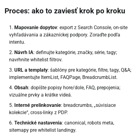
Proces: ako to zaviesť krok po kroku
Mapovanie dopytov
: export z Search Console, on-site
vyhľadávania a zákazníckej podpory. Zoraďte podľa
intentu.
Návrh IA
: definujte kategórie, značky, série, tagy;
navrhnite whitelist filtrov.
URL a templaty
: šablóny pre kategórie, filtre, tagy, Q&A;
implementujte ItemList, FAQPage, BreadcrumbList.
Obsah
: dopíšte popisy hore/dole, FAQ, prepojenia;
vizuálne prvky a krátke videá.
Interné prelinkovanie
: breadcrumbs, „súvisiace
kolekcie“, cross-linky z PDP.
Technické nastavenia
: canonical, robots meta,
sitemapy pre whitelist landingy.