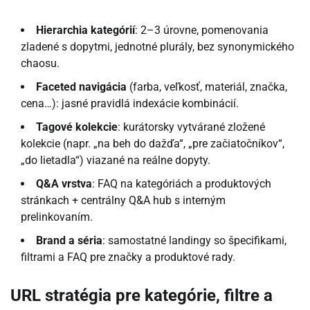
Hierarchia kategórií
: 2–3 úrovne, pomenovania
zladené s dopytmi, jednotné plurály, bez synonymického
chaosu.
Faceted navigácia
(farba, veľkosť, materiál, značka,
cena…): jasné pravidlá indexácie kombinácií.
Tagové kolekcie
: kurátorsky vytvárané zložené
kolekcie (napr. „na beh do dažďa“, „pre začiatočníkov“,
„do lietadla“) viazané na reálne dopyty.
Q&A vrstva
: FAQ na kategóriách a produktových
stránkach + centrálny Q&A hub s interným
prelinkovaním.
Brand a séria
: samostatné landingy so špecifikami,
filtrami a FAQ pre značky a produktové rady.
URL stratégia pre kategórie, filtre a