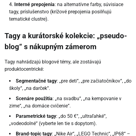
Interné prepojenia
: na alternatívne farby, súvisiace
tagy, príslušenstvo (krížové prepojenia posilňujú
tematické clustre).
Tagy a kurátorské kolekcie: „pseudo-
blog“ s nákupným zámerom
Tagy nahrádzajú blogové témy, ale zostávajú
produktocentrické:
Segmentačné tagy
: „pre deti“, „pre začiatočníkov“, „do
školy“, „na darček“.
Scenáre použitia
: „na svadbu“, „na kempovanie v
zime“, „na domáce cvičenie“.
Parametrické tagy
: „do 50 €“, „ultraľahké“,
„vodeodolné“ (vyberte len tie s dopytom).
Brand-topic tagy
: „Nike Air“, „LEGO Technic“, „IP68“ –