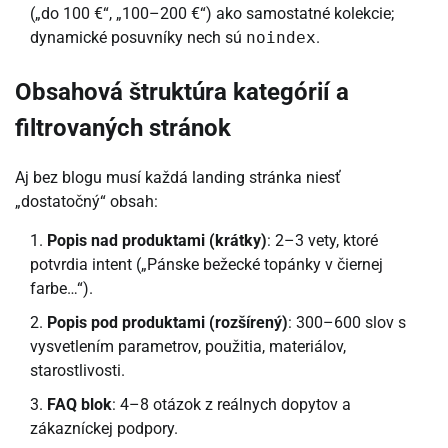
(„do 100 €“, „100–200 €“) ako samostatné kolekcie;
dynamické posuvníky nech sú
noindex
.
Obsahová štruktúra kategórií a
filtrovaných stránok
Aj bez blogu musí každá landing stránka niesť
„dostatočný“ obsah:
Popis nad produktami (krátky)
: 2–3 vety, ktoré
potvrdia intent („Pánske bežecké topánky v čiernej
farbe…“).
Popis pod produktami (rozšírený)
: 300–600 slov s
vysvetlením parametrov, použitia, materiálov,
starostlivosti.
FAQ blok
: 4–8 otázok z reálnych dopytov a
zákazníckej podpory.