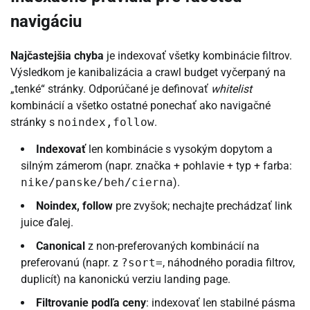
navigáciu
Najčastejšia chyba
je indexovať všetky kombinácie filtrov.
Výsledkom je kanibalizácia a crawl budget vyčerpaný na
„tenké“ stránky. Odporúčané je definovať
whitelist
kombinácií a všetko ostatné ponechať ako navigačné
stránky s
noindex,follow
.
Indexovať
len kombinácie s vysokým dopytom a
silným zámerom (napr. značka + pohlavie + typ + farba:
nike/panske/beh/cierna
).
Noindex, follow
pre zvyšok; nechajte prechádzať link
juice ďalej.
Canonical
z non-preferovaných kombinácií na
preferovanú (napr. z
?sort=
, náhodného poradia filtrov,
duplicít) na kanonickú verziu landing page.
Filtrovanie podľa ceny
: indexovať len stabilné pásma