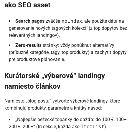
ako SEO asset
Search pages
zväčša
noindex
, ale použite dáta na
generovanie nových tagových kolekcií (z top dopytov bez
relevantných landingov).
Zero-results
stránky: vždy ponúknuť alternatívy
(príbuzné kategórie, tagy, top produkty) a zachytiť dopyty
pre produktové plánovanie.
Kurátorské „výberové“ landingy
namiesto článkov
Namiesto „blog postu“ vytvorte výberové landingy, ktoré
kombinujú produkty, parametre a krátky návod:
„Najlepšie bežecké topánky do dažďa: do 100 €, 100–
200 €, 200+“ (tri sekcie, každá ako
ItemList
).