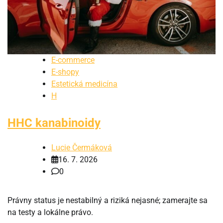
E-commerce
E-shopy
Estetická medicína
H
HHC kanabinoidy
Lucie Čermáková
16. 7. 2026
0
Právny status je nestabilný a riziká nejasné; zamerajte sa
na testy a lokálne právo.