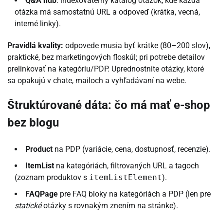
Q&A hub
: indexovateľný katalóg otázok, kde každá
otázka má samostatnú URL a odpoveď (krátka, vecná,
interné linky).
Pravidlá kvality:
odpovede musia byť krátke (80–200 slov),
praktické, bez marketingových floskúl; pri potrebe detailov
prelinkovať na kategóriu/PDP. Uprednostnite otázky, ktoré
sa opakujú v chate, mailoch a vyhľadávaní na webe.
Štruktúrované dáta: čo má mať e-shop
bez blogu
Product
na PDP (variácie, cena, dostupnosť, recenzie).
ItemList
na kategóriách, filtrovaných URL a tagoch
(zoznam produktov s
itemListElement
).
FAQPage
pre FAQ bloky na kategóriách a PDP (len pre
statické
otázky s rovnakým znením na stránke).