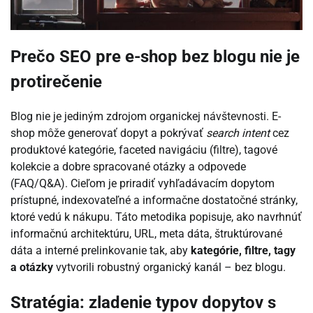
Prečo SEO pre e-shop bez blogu nie je
protirečenie
Blog nie je jediným zdrojom organickej návštevnosti. E-
shop môže generovať dopyt a pokrývať
search intent
cez
produktové kategórie, faceted navigáciu (filtre), tagové
kolekcie a dobre spracované otázky a odpovede
(FAQ/Q&A). Cieľom je priradiť vyhľadávacím dopytom
prístupné, indexovateľné a informačne dostatočné stránky,
ktoré vedú k nákupu. Táto metodika popisuje, ako navrhnúť
informačnú architektúru, URL, meta dáta, štruktúrované
dáta a interné prelinkovanie tak, aby
kategórie, filtre, tagy
a otázky
vytvorili robustný organický kanál – bez blogu.
Stratégia: zladenie typov dopytov s