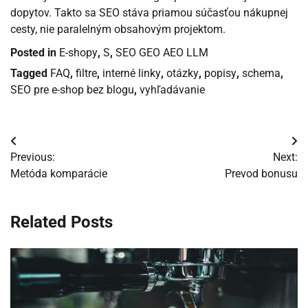
dopytov. Takto sa SEO stáva priamou súčasťou nákupnej
cesty, nie paralelným obsahovým projektom.
Posted in
E-shopy
,
S
,
SEO GEO AEO LLM
Tagged
FAQ
,
filtre
,
interné linky
,
otázky
,
popisy
,
schema
,
SEO pre e-shop bez blogu
,
vyhľadávanie
Navigácia
Previous:
Next:
v
Metóda komparácie
Prevod bonusu
článku
Related Posts