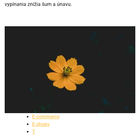
vypínania znížia šum a únavu.
E-commerce
E-shopy
T