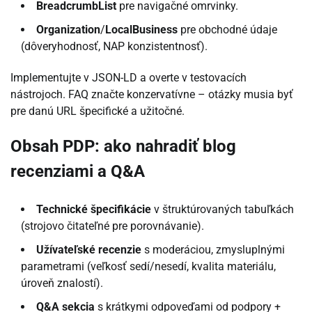
BreadcrumbList
pre navigačné omrvinky.
Organization
/
LocalBusiness
pre obchodné údaje
(dôveryhodnosť, NAP konzistentnosť).
Implementujte v JSON-LD a overte v testovacích
nástrojoch. FAQ značte konzervatívne – otázky musia byť
pre danú URL špecifické a užitočné.
Obsah PDP: ako nahradiť blog
recenziami a Q&A
Technické špecifikácie
v štruktúrovaných tabuľkách
(strojovo čitateľné pre porovnávanie).
Užívateľské recenzie
s moderáciou, zmysluplnými
parametrami (veľkosť sedí/nesedí, kvalita materiálu,
úroveň znalostí).
Q&A sekcia
s krátkymi odpoveďami od podpory +