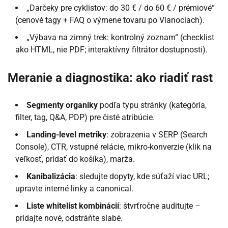
„Darčeky pre cyklistov: do 30 € / do 60 € / prémiové“
(cenové tagy + FAQ o výmene tovaru po Vianociach).
„Výbava na zimný trek: kontrolný zoznam“ (checklist
ako HTML, nie PDF; interaktívny filtrátor dostupnosti).
Meranie a diagnostika: ako riadiť rast
Segmenty organiky
podľa typu stránky (kategória,
filter, tag, Q&A, PDP) pre čisté atribúcie.
Landing-level metriky
: zobrazenia v SERP (Search
Console), CTR, vstupné relácie, mikro-konverzie (klik na
veľkosť, pridať do košíka), marža.
Kanibalizácia
: sledujte dopyty, kde súťaží viac URL;
upravte interné linky a canonical.
Liste whitelist kombinácií
: štvrťročne auditujte –
pridajte nové, odstráňte slabé.