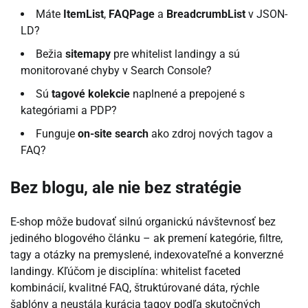
Máte
ItemList
,
FAQPage
a
BreadcrumbList
v JSON-
LD?
Bežia
sitemapy
pre whitelist landingy a sú
monitorované chyby v Search Console?
Sú
tagové kolekcie
naplnené a prepojené s
kategóriami a PDP?
Funguje
on-site search
ako zdroj nových tagov a
FAQ?
Bez blogu, ale nie bez stratégie
E-shop môže budovať silnú organickú návštevnosť bez
jediného blogového článku – ak premení kategórie, filtre,
tagy a otázky na premyslené, indexovateľné a konverzné
landingy. Kľúčom je disciplína: whitelist faceted
kombinácií, kvalitné FAQ, štruktúrované dáta, rýchle
šablóny a neustála kurácia tagov podľa skutočných