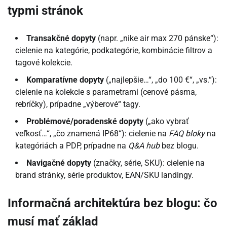
typmi stránok
Transakčné dopyty
(napr. „nike air max 270 pánske“):
cielenie na kategórie, podkategórie, kombinácie filtrov a
tagové kolekcie.
Komparatívne dopyty
(„najlepšie…“, „do 100 €“, „vs.“):
cielenie na kolekcie s parametrami (cenové pásma,
rebríčky), prípadne „výberové“ tagy.
Problémové/poradenské dopyty
(„ako vybrať
veľkosť…“, „čo znamená IP68“): cielenie na
FAQ bloky
na
kategóriách a PDP, prípadne na
Q&A hub
bez blogu.
Navigačné dopyty
(značky, série, SKU): cielenie na
brand stránky, série produktov, EAN/SKU landingy.
Informačná architektúra bez blogu: čo
musí mať základ