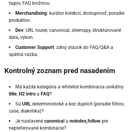
tagov, FAQ knižnicu.
Merchandising
: kurátor kolekcií, dostupnosť, poradie
produktov.
Dev
: URL router, canonical, sitemapy, štruktúrované
dáta, výkon.
Customer Support
: zdroj otázok do FAQ/Q&A a
spätná väzba.
Kontrolný zoznam pred nasadením
Má každá kategória a whitelist kombinácia unikátny
title
,
H2 intro
a
FAQ
?
Sú
URL
deterministické a bez duplicít (poradie filtrov,
case, diakritika)?
Je nastavené
canonical
a
noindex,follow
pre
nepreferované kombinácie?