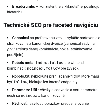
Breadcrumbs
– konzistentné a kliknuteľné, posilňujú
hierarchiu.
Technické SEO pre faceted navigáciu
Canonical
na preferovanú verziu; vylúčte sortovanie a
stránkovanie z kanonickej dvojice (canonical vždy na
prvú stránku
danej kombinácie, pokiaľ stránkovanie
použijete).
Robots meta
:
index,follow
pre whitelist
kombinácií;
noindex,follow
pre zvyšok.
Robots.txt
: neblokujte prehliadanie filtrov, ktoré majú
byť
follow
; blokujte len interné endpointy.
Parametre URL
: všetky sledovacie a sort parametre
nech sú
noindex
a kanonizované.
Rýchlosť
: lazy-load obrázkov, predgenerovanie