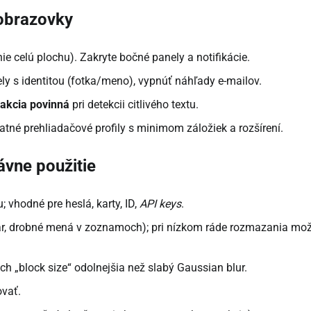
 obrazovky
nie celú plochu). Zakryte bočné panely a notifikácie.
ly s identitou (fotka/meno), vypnúť náhľady e-mailov.
akcia povinná
pri detekcii citlivého textu.
atné prehliadačové profily s minimom záložiek a rozšírení.
ávne použitie
; vhodné pre heslá, karty, ID,
API keys
.
atar, drobné mená v zoznamoch); pri nízkom ráde rozmazania mo
h „block size“ odolnejšia než slabý Gaussian blur.
ovať.