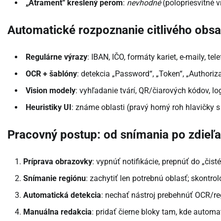
„Atrament“ kreslený perom
:
nevhodné
(polopriesvitné v
Automatické rozpoznanie citlivého obsa
Regulárne výrazy
: IBAN, IČO, formáty kariet, e-maily, tel
OCR + šablóny
: detekcia „Password“, „Token“, „Authorizat
Vision modely
: vyhľadanie tvárí, QR/čiarových kódov, lo
Heuristiky UI
: známe oblasti (pravý horný roh hlavičky s
Pracovný postup: od snímania po zdieľa
Príprava obrazovky
: vypnúť notifikácie, prepnúť do „čist
Snímanie regiónu
: zachytiť len potrebnú oblasť; skontro
Automatická detekcia
: nechať nástroj prebehnúť OCR/re
Manuálna redakcia
: pridať čierne bloky tam, kde automat