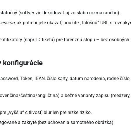
statočný (softvér vie dekódovať aj zo slabo rozmazaného).
session
; ak potrebujete ukázať, použite „falošnú“ URL s rovnak
entifikátory (napr. ID tiketu) pre forenznú stopu – bez osobných
 konfigurácie
assword, Token, IBAN, číslo karty, datum narodenia, rodné číslo,
lovenčina/čeština/angličtina) a bežné varianty zápisu (medzery,
e „vyššiu“ citlivosť; blur len pre nízke riziko.
tegované a zakryté (bez uchovania samotného obrázka).