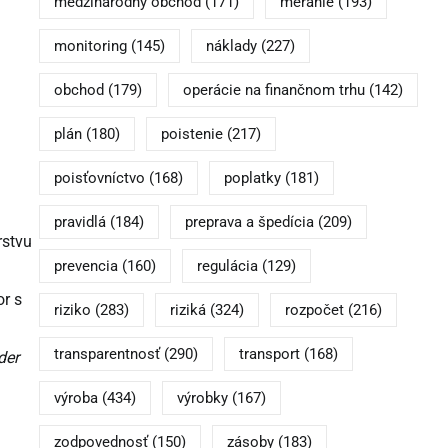
medzinárodný obchod
(171)
meranie
(193)
monitoring
(145)
náklady
(227)
.
obchod
(179)
operácie na finančnom trhu
(142)
plán
(180)
poistenie
(217)
poisťovníctvo
(168)
poplatky
(181)
pravidlá
(184)
preprava a špedícia
(209)
rstvu
prevencia
(160)
regulácia
(129)
or s
riziko
(283)
riziká
(324)
rozpočet
(216)
transparentnosť
(290)
transport
(168)
der
výroba
(434)
výrobky
(167)
zodpovednosť
(150)
zásoby
(183)