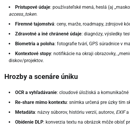
Prístupové údaje
: používateľské mená, heslá (aj „mask
access_token
.
Firemné tajomstvá
: ceny, marže, roadmapy, zdrojové kód
Zdravotné a iné chránené údaje
: diagnózy, výsledky tes
Biometria a poloha
: fotografie tvárí, GPS súradnice v m
Kontextové stopy
: notifikácie na okraji obrazovky, „men
diskov/projektov.
Hrozby a scenáre úniku
OCR a vyhľadávanie
: cloudové úložiská a komunikačné n
Re-share mimo kontextu
: snímka určená pre úzky tím sk
Metadáta
: názvy súborov, históriu verzií, autorov,
EXIF
a
Obídenie DLP
: konverzia textu na obrázok môže obísť pra