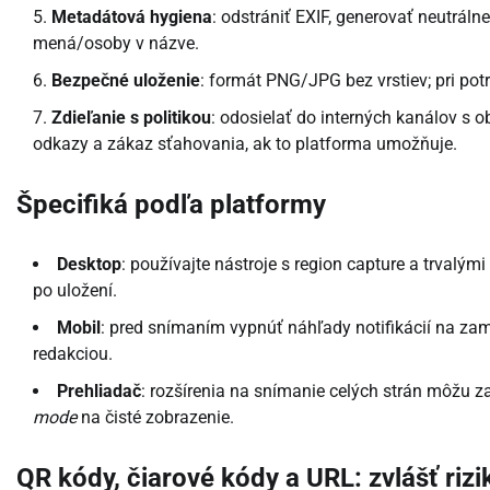
Metadátová hygiena
: odstrániť EXIF, generovať neutráln
mená/osoby v názve.
Bezpečné uloženie
: formát PNG/JPG bez vrstiev; pri potr
Zdieľanie s politikou
: odosielať do interných kanálov s
odkazy a zákaz sťahovania, ak to platforma umožňuje.
Špecifiká podľa platformy
Desktop
: používajte nástroje s region capture a trvalý
po uložení.
Mobil
: pred snímaním vypnúť náhľady notifikácií na zamk
redakciou.
Prehliadač
: rozšírenia na snímanie celých strán môžu za
mode
na čisté zobrazenie.
QR kódy, čiarové kódy a URL: zvlášť rizi