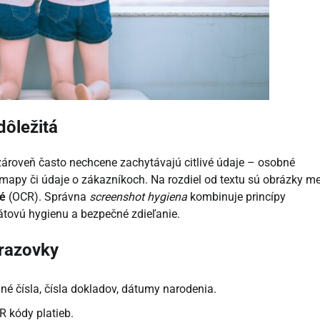
dôležitá
zároveň často nechcene zachytávajú citlivé údaje – osobné
oadmapy či údaje o zákazníkoch. Na rozdiel od textu sú obrázky m
né
(OCR). Správna
screenshot hygiena
kombinuje princípy
átovú hygienu a bezpečné zdieľanie.
brazovky
odné čísla, čísla dokladov, dátumy narodenia.
QR kódy platieb.