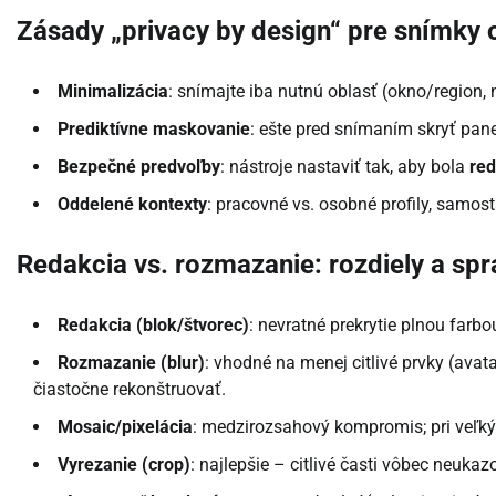
Zásady „privacy by design“ pre snímky
Minimalizácia
: snímajte iba nutnú oblasť (okno/region, 
Prediktívne maskovanie
: ešte pred snímaním skryť pane
Bezpečné predvoľby
: nástroje nastaviť tak, aby bola
red
Oddelené kontexty
: pracovné vs. osobné profily, samost
Redakcia vs. rozmazanie: rozdiely a spr
Redakcia (blok/štvorec)
: nevratné prekrytie plnou farbou
Rozmazanie (blur)
: vhodné na menej citlivé prvky (av
čiastočne rekonštruovať.
Mosaic/pixelácia
: medzirozsahový kompromis; pri veľkýc
Vyrezanie (crop)
: najlepšie – citlivé časti vôbec neukaz