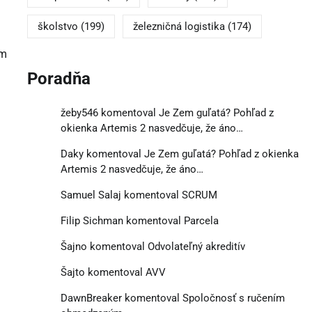
školstvo
(199)
železničná logistika
(174)
ým
Poradňa
žeby546
komentoval
Je Zem guľatá? Pohľad z
okienka Artemis 2 nasvedčuje, že áno…
Daky
komentoval
Je Zem guľatá? Pohľad z okienka
Artemis 2 nasvedčuje, že áno…
Samuel Salaj
komentoval
SCRUM
Filip Sichman
komentoval
Parcela
Šajno
komentoval
Odvolateľný akreditív
Šajto
komentoval
AVV
DawnBreaker
komentoval
Spoločnosť s ručením