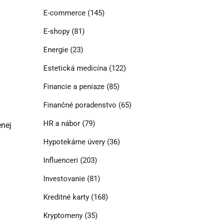
E-commerce
(145)
E-shopy
(81)
Energie
(23)
Estetická medicína
(122)
Financie a peniaze
(85)
Finančné poradenstvo
(65)
HR a nábor
(79)
enej
Hypotekárne úvery
(36)
Influenceri
(203)
Investovanie
(81)
Kreditné karty
(168)
Kryptomeny
(35)