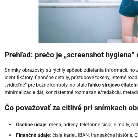
Prehľad: prečo je „screenshot hygiena“ 
Snímky obrazovky sú rýchly spôsob zdieľania informácií, no 
identifikátory, finančné detaily, prístupové tokeny, interné r
„viditeľné“ pre bežné kontroly, no stále
ľahko strojovo čitateľ
minimalizácie dát, konzistentné rozmazanie/redakciu, metad
Čo považovať za citlivé pri snímkach o
Osobné údaje
: mená, adresy, telefónne čísla, e-maily, r
Finančné údaje
: čísla kariet, IBAN, transakčné histórie, 