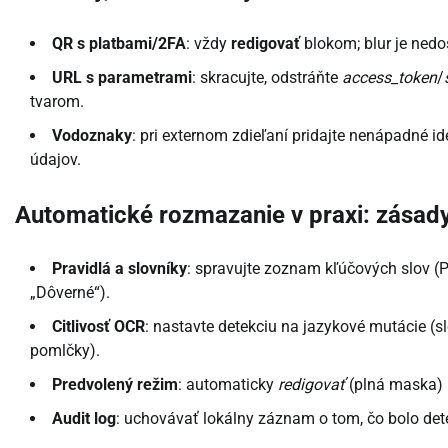
QR s platbami/2FA
: vždy
redigovať
blokom; blur je nedo
URL s parametrami
: skracujte, odstráňte
access_token
/
tvarom.
Vodoznaky
: pri externom zdieľaní pridajte nenápadné id
údajov.
Automatické rozmazanie v praxi: zásady
Pravidlá a slovníky
: spravujte zoznam kľúčových slov (P
„Dôverné“).
Citlivosť OCR
: nastavte detekciu na jazykové mutácie (s
pomlčky).
Predvolený režim
: automaticky
redigovať
(plná maska) pr
Audit log
: uchovávať lokálny záznam o tom, čo bolo de