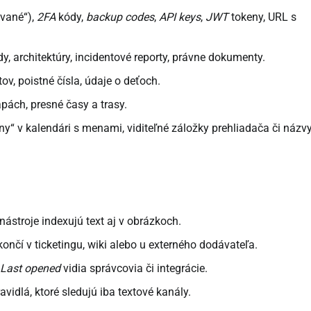
ované“),
2FA
kódy,
backup codes
,
API keys
,
JWT
tokeny, URL s
y, architektúry, incidentové reporty, právne dokumenty.
tov, poistné čísla, údaje o deťoch.
apách, presné časy a trasy.
iny“ v kalendári s menami, viditeľné záložky prehliadača či názv
ástroje indexujú text aj v obrázkoch.
ončí v ticketingu, wiki alebo u externého dodávateľa.
Last opened
vidia správcovia či integrácie.
vidlá, ktoré sledujú iba textové kanály.