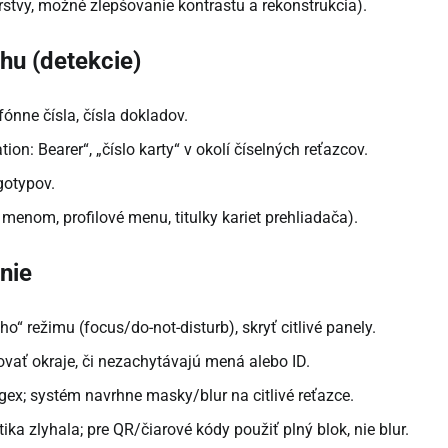
rstvy, možné zlepšovanie kontrastu a rekonstrukcia).
hu (detekcie)
efónne čísla, čísla dokladov.
ion: Bearer“, „číslo karty“ v okolí číselných reťazcov.
gotypov.
 menom, profilové menu, titulky kariet prehliadača).
nie
ého“ režimu (focus/do-not-disturb), skryť citlivé panely.
lovať okraje, či nezachytávajú mená alebo ID.
gex; systém navrhne masky/blur na citlivé reťazce.
ika zlyhala; pre QR/čiarové kódy použiť plný blok, nie blur.