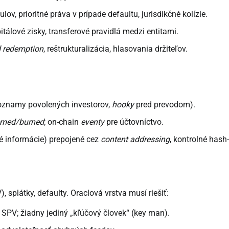
v, prioritné práva v prípade defaultu, jurisdikčné kolízie.
álové zisky, transferové pravidlá medzi entitami.
d redemption
, reštrukturalizácia, hlasovania držiteľov.
znamy povolených investorov,
hooky
pred prevodom).
emed/burned
; on-chain
eventy
pre účtovníctvo.
é informácie) prepojené cez
content addressing
, kontrolné hash-
splátky, defaulty. Oraclová vrstva musí riešiť:
 SPV; žiadny jediný „kľúčový človek“ (key man).