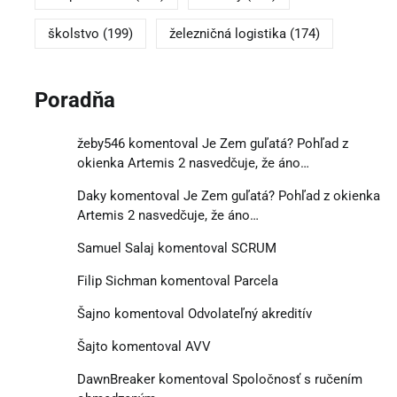
školstvo
(199)
železničná logistika
(174)
Poradňa
žeby546
komentoval
Je Zem guľatá? Pohľad z
okienka Artemis 2 nasvedčuje, že áno…
Daky
komentoval
Je Zem guľatá? Pohľad z okienka
Artemis 2 nasvedčuje, že áno…
Samuel Salaj
komentoval
SCRUM
Filip Sichman
komentoval
Parcela
Šajno
komentoval
Odvolateľný akreditív
Šajto
komentoval
AVV
DawnBreaker
komentoval
Spoločnosť s ručením