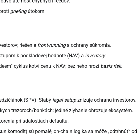
, odvolateľnosť chybných feedov.
proti
griefing
útokom.
vestorov; riešenie
front-running
a ochrany súkromia.
stupom k podkladovej hodnote (NAV) a
inventory
.
deem“ cyklus kotví cenu k NAV; bez neho hrozí
basis risk
.
 medzičlánok (SPV). Slabý
legal setup
znižuje ochranu investorov.
ľkých trezoroch/bankách; jediné zlyhanie ohrozuje ekosystém.
orenia pri udalostiach defaultu.
resun komodít) sú pomalé; on-chain logika sa môže „odtrhnúť“ od