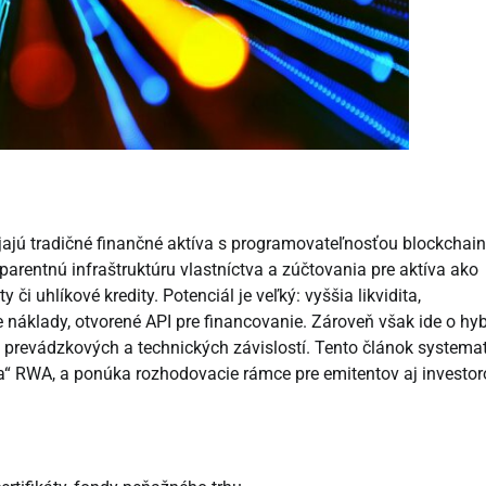
jajú tradičné finančné aktíva s programovateľnosťou blockchain
parentnú infraštruktúru vlastníctva a zúčtovania pre aktíva ako
i uhlíkové kredity. Potenciál je veľký: vyššia likvidita,
ie náklady, otvorené API pre financovanie. Zároveň však ide o hy
, prevádzkových a technických závislostí. Tento článok systema
ta“ RWA, a ponúka rozhodovacie rámce pre emitentov aj investor