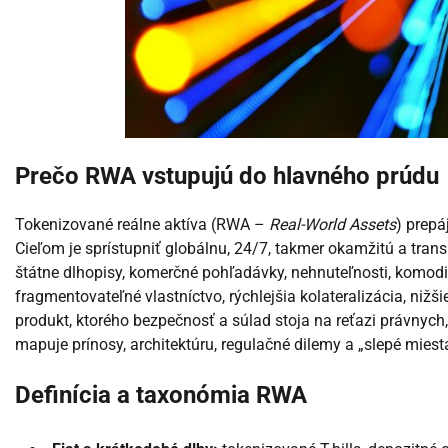
Prečo RWA vstupujú do hlavného prúdu
Tokenizované reálne aktíva (RWA –
Real-World Assets
) prepá
Cieľom je sprístupniť globálnu, 24/7, takmer okamžitú a trans
štátne dlhopisy, komerčné pohľadávky, nehnuteľnosti, komodity č
fragmentovateľné vlastníctvo, rýchlejšia kolateralizácia, nižš
produkt, ktorého bezpečnosť a súlad stoja na reťazi právnych
mapuje prínosy, architektúru, regulačné dilemy a „slepé mies
Definícia a taxonómia RWA