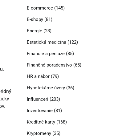
E-commerce
(145)
E-shopy
(81)
Energie
(23)
Estetická medicína
(122)
Financie a peniaze
(85)
Finančné poradenstvo
(65)
u.
HR a nábor
(79)
Hypotekárne úvery
(36)
bridný
ticky
Influenceri
(203)
ov.
Investovanie
(81)
Kreditné karty
(168)
Kryptomeny
(35)