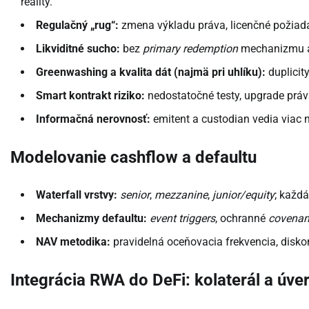
reality.
Regulačný „rug“:
zmena výkladu práva, licenčné požiadav
Likviditné sucho:
bez
primary redemption
mechanizmu al
Greenwashing a kvalita dát (najmä pri uhlíku):
duplicit
Smart kontrakt riziko:
nedostatočné testy, upgrade práv
Informačná nerovnosť:
emitent a custodian vedia viac ne
Modelovanie cashflow a defaultu
Waterfall vrstvy:
senior
,
mezzanine
,
junior/equity
; každá
Mechanizmy defaultu:
event triggers
, ochranné
covenan
NAV metodika:
pravidelná oceňovacia frekvencia, disk
Integrácia RWA do DeFi: kolaterál a úve