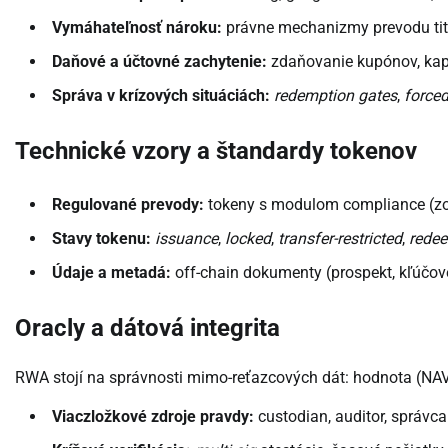
Vymáhateľnosť nároku:
právne mechanizmy prevodu titulo
Daňové a účtovné zachytenie:
zdaňovanie kupónov, kapit
Správa v krízových situáciách:
redemption gates
,
force
Technické vzory a štandardy tokenov
Regulované prevody:
tokeny s modulom compliance (zo
Stavy tokenu:
issuance
,
locked
,
transfer-restricted
,
rede
Údaje a metadá:
off-chain dokumenty (prospekt, kľúčov
Oracly a dátová integrita
RWA stojí na správnosti mimo-reťazcových dát: hodnota (NAV), 
Viaczložkové zdroje pravdy:
custodian, auditor, správca