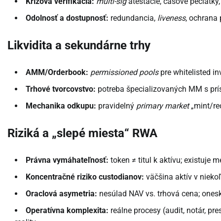
Krížová verifikácia:
multi-sig
atestácie, časové pečiatky
Odolnosť a dostupnosť:
redundancia,
liveness
, ochrana 
Likvidita a sekundárne trhy
AMM/Orderbook:
permissioned pools
pre whitelisted in
Trhové tvorcovstvo:
potreba špecializovaných MM s prí
Mechanika odkupu:
pravidelný
primary market
„mint/re
Riziká a „slepé miesta“ RWA
Právna vymáhateľnosť:
token ≠ titul k aktívu; existuje
Koncentračné riziko custodianov:
väčšina aktív v nieko
Oraclová asymetria:
nesúlad NAV vs. trhová cena; onesk
Operatívna komplexita:
reálne procesy (audit, notár, p