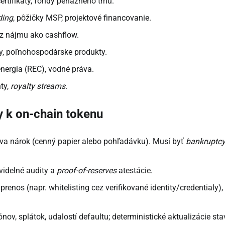
ertifikáty, fondy peňažného trhu.
ding
, pôžičky MSP, projektové financovanie.
 z nájmu ako cashflow.
vy, poľnohospodárske produkty.
energia (REC), vodné práva.
ty,
royalty streams
.
y k on-chain tokenu
va nárok (cenný papier alebo pohľadávku). Musí byť
bankruptcy
videlné audity a
proof-of-reserves
atestácie.
prenos (napr. whitelisting cez verifikované identity/credentialy),
ov, splátok, udalostí defaultu; deterministické aktualizácie sta