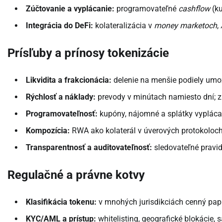
Zúčtovanie a vyplácanie:
programovateľné
cashflow
(ku
Integrácia do DeFi:
kolateralizácia v
money marketoch
,
Prísľuby a prínosy tokenizácie
Likvidita a frakcionácia:
delenie na menšie podiely umož
Rýchlosť a náklady:
prevody v minútach namiesto dní; z
Programovateľnosť:
kupóny, nájomné a splátky vyplác
Kompozícia:
RWA ako kolaterál v úverových protokoloch; 
Transparentnosť a auditovateľnosť:
sledovateľné pravid
Regulačné a právne kotvy
Klasifikácia tokenu:
v mnohých jurisdikciách cenný papie
KYC/AML a prístup:
whitelisting, geografické blokácie,