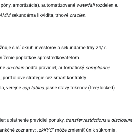
póny, amortizácia), automatizované
waterfall
rozdelenie.
AMM
sekundárna likvidita, trhové
oracles
.
ňuje širší okruh investorov a sekundárne trhy 24/7.
níženie poplatkov sprostredkovateľom.
ané
on-chain
podľa pravidiel; automatický
compliance
.
portfóliové stratégie cez smart kontrakty.
lá, verejné
cap tables
, jasné stavy tokenov (free/locked).
r; uplatnenie pravidiel ponuky,
transfer restrictions
a
disclosur
 sankčné zoznamy; „
zkKYC
“ môže zmierniť únik súkromia.