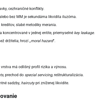
ky, cezhraničné konflikty.
ebo bez MM je sekundárna likvidita iluzórna.
y kreditov, slabé metodiky merania.
a koncentrované v jednej entite, priemyselné
key leakage
.
ž držitelia; hrozí „
moral hazard
“.
 vrstva má odlišný profil rizika a výnosu.
ts
, prechod do
special servicing
, reštrukturalizácia.
ontné sadzby,
haircuty
pri zníženej likvidite.
rovanie