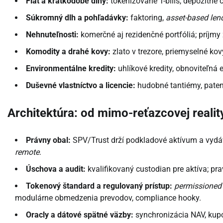
Fiat a krátkodobé dlhy:
tokenizované T-bills, depozitné c
Súkromný dlh a pohľadávky:
faktoring,
asset-based len
Nehnuteľnosti:
komerčné aj rezidenčné portfóliá; príjmy
Komodity a drahé kovy:
zlato v trezore, priemyselné ko
Environmentálne kredity:
uhlíkové kredity, obnoviteľná 
Duševné vlastníctvo a licencie:
hudobné tantiémy, paten
Architektúra: od mimo-reťazcovej realit
Právny obal:
SPV/Trust drží podkladové aktívum a vydá
remote
.
Úschova a audit:
kvalifikovaný custodian pre aktíva; pra
Tokenový štandard a regulovaný prístup:
permissioned
modulárne obmedzenia prevodov, compliance hooky.
Oracly a dátové spätné väzby:
synchronizácia NAV, kupón