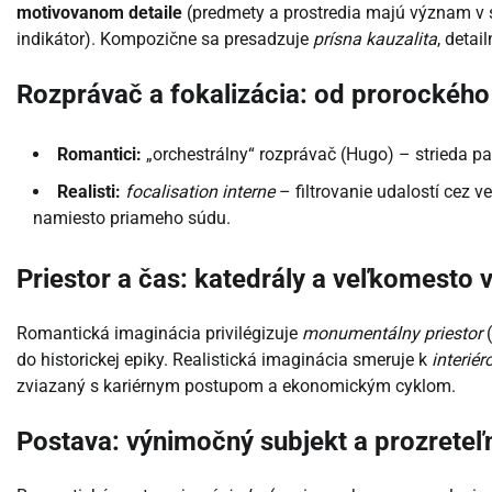
motivovanom detaile
(predmety a prostredia majú význam v s
indikátor). Kompozične sa presadzuje
prísna kauzalita
, detai
Rozprávač a fokalizácia: od prorockého
Romantici:
„orchestrálny“ rozprávač (Hugo) – strieda pat
Realisti:
focalisation interne
– filtrovanie udalostí cez v
namiesto priameho súdu.
Priestor a čas: katedrály a veľkomesto vs
Romantická imaginácia privilégizuje
monumentálny priestor
(
do historickej epiky. Realistická imaginácia smeruje k
interié
zviazaný s kariérnym postupom a ekonomickým cyklom.
Postava: výnimočný subjekt a prozreteľn