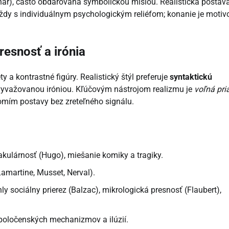
nár), často obdarovaná symbolickou misiou. Realistická postava
 vždy s individuálnym psychologickým reliéfom; konanie je moti
resnosť a irónia
ety a kontrastné figúry. Realistický štýl preferuje
syntaktickú
e vyvažovanou iróniou. Kľúčovým nástrojom realizmu je
voľná pr
mím postavy bez zreteľného signálu.
kulárnosť (Hugo), miešanie komiky a tragiky.
amartine, Musset, Nerval).
y sociálny prierez (Balzac), mikrologická presnosť (Flaubert),
oločenských mechanizmov a ilúzií.