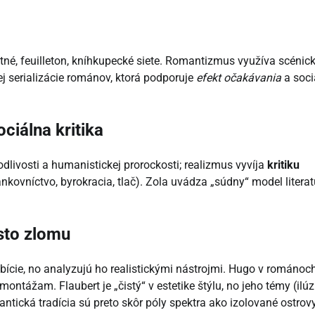
latné, feuilleton, kníhkupecké siete. Romantizmus využíva scénic
ej serializácie románov, ktorá podporuje
efekt očakávania
a soci
ociálna kritika
dlivosti a humanistickej prorockosti; realizmus vyvíja
kritiku
kovníctvo, byrokracia, tlač). Zola uvádza „súdny“ model literat
esto zlomu
ície, no analyzujú ho realistickými nástrojmi. Hugo v románoc
ntážam. Flaubert je „čistý“ v estetike štýlu, no jeho témy (ilúz
tická tradícia sú preto skôr póly spektra ako izolované ostrovy