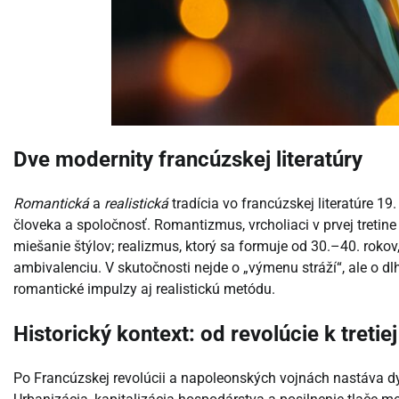
Dve modernity francúzskej literatúry
Romantická
a
realistická
tradícia vo francúzskej literatúre 19
človeka a spoločnosť. Romantizmus, vrcholiaci v prvej tretin
miešanie štýlov; realizmus, ktorý sa formuje od 30.–40. rokov
ambivalenciu. V skutočnosti nejde o „výmenu stráží“, ale o 
romantické impulzy aj realistickú metódu.
Historický kontext: od revolúcie k tretie
Po Francúzskej revolúcii a napoleonských vojnách nastáva 