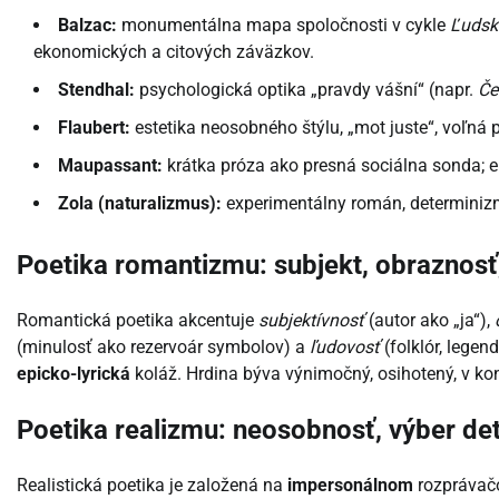
Balzac:
monumentálna mapa spoločnosti v cykle
Ľudsk
ekonomických a citových záväzkov.
Stendhal:
psychologická optika „pravdy vášní“ (napr.
Če
Flaubert:
estetika neosobného štýlu, „mot juste“, voľná
Maupassant:
krátka próza ako presná sociálna sonda; ek
Zola (naturalizmus):
experimentálny román, determiniz
Poetika romantizmu: subjekt, obraznosť,
Romantická poetika akcentuje
subjektívnosť
(autor ako „ja“),
(minulosť ako rezervoár symbolov) a
ľudovosť
(folklór, legen
epicko-lyrická
koláž. Hrdina býva výnimočný, osihotený, v kon
Poetika realizmu: neosobnosť, výber det
Realistická poetika je založená na
impersonálnom
rozprávačo