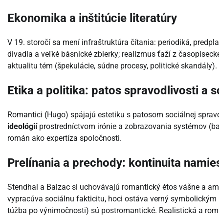
Ekonomika a inštitúcie literatúry
V 19. storočí sa mení infraštruktúra čítania: periodiká, predp
divadla a veľké básnické zbierky; realizmus ťaží z časopiseck
aktualitu tém (špekulácie, súdne procesy, politické skandály).
Etika a politika: patos spravodlivosti a s
Romantici (Hugo) spájajú estetiku s patosom sociálnej spravo
ideológií
prostredníctvom irónie a zobrazovania systémov (ban
román ako expertíza spoločnosti.
Prelínania a prechody: kontinuita nami
Stendhal a Balzac si uchovávajú romantický étos vášne a amb
vypracúva sociálnu fakticitu, hoci ostáva verný symbolickým mo
túžba po výnimočnosti) sú postromantické. Realistická a roman