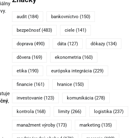
iálny
vy.
audit
(184)
bankovníctvo
(150)
bezpečnosť
(483)
ciele
(141)
.
doprava
(490)
dáta
(127)
dôkazy
(134)
dôvera
(169)
ekonometria
(160)
etika
(190)
európska integrácia
(229)
financie
(161)
hranice
(150)
atuje
investovanie
(123)
komunikácia
(278)
nčný
,
kontrola
(168)
limity
(266)
logistika
(237)
manažment výroby
(173)
marketing
(135)