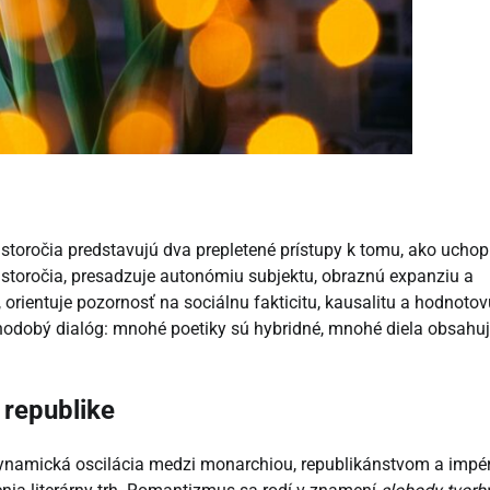
. storočia predstavujú dva prepletené prístupy k tomu, ako uchop
e storočia, presadzuje autonómiu subjektu, obraznú expanziu a
, orientuje pozornosť na sociálnu fakticitu, kausalitu a hodnoto
dlhodobý dialóg: mnohé poetiky sú hybridné, mnohé diela obsahu
j republike
dynamická oscilácia medzi monarchiou, republikánstvom a impé