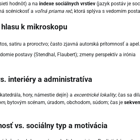
ieti hodnôt) a na
indexe sociálnych vrstiev
(jazyk postáv je soc
lná scénickosť a
voľná priama reč
, ktorá splýva s vedomím posta
 hlasu k mikroskopu
os, satiru a proroctvo; často zjavná autorská prítomnosť a apel
edomie postavy (Stendhal, Flaubert); zmeny perspektív a irónia
. interiéry a administratíva
katedrála, hory, námestie dejín) a
excentrické lokality
; čas sa dil
rom
, bytovým scénam, úradom, obchodom, súdom; čas je
sekve
osť vs. sociálny typ a motivácia