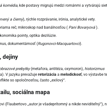
á komédia
, kde postavy migrujú medzi románmi a vytvárajú sie
rvený a čierny
), rýchle rozprávanie, irónia, analytické vety.
 priama reč; mikroskop nad banálnosťou (
Pani Bovaryová
).
onomika pointy, optika dezilúzie.
mus, dokumentárnosť (
Rugonovci-Macquartovci
).
 dejiny
obrazové prebytky
(metafora, antitéza, oxymoron),
historizmus
da). V jazyku prevažuje
retorizácia
a
melodickosť
, vo výstavbe t
flikte so spoločnosťou, často „exilový“.
ailu, sociálna mapa
vi (Flaubertovo „autor je všadeprítomný a nikde neviditeľný“), 