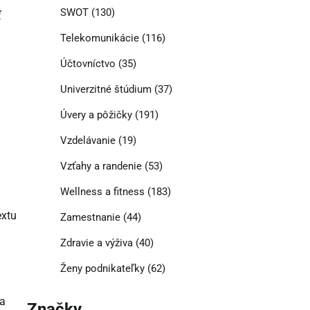
SWOT
(130)
ť
Telekomunikácie
(116)
Účtovníctvo
(35)
Univerzitné štúdium
(37)
Úvery a pôžičky
(191)
Vzdelávanie
(19)
Vzťahy a randenie
(53)
Wellness a fitness
(183)
extu
Zamestnanie
(44)
Zdravie a výživa
(40)
Ženy podnikateľky
(62)
na
Značky