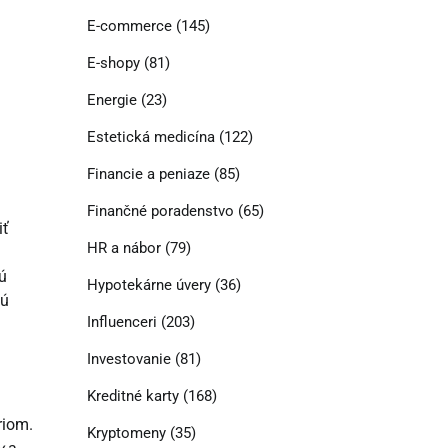
E-commerce
(145)
E-shopy
(81)
Energie
(23)
Estetická medicína
(122)
Financie a peniaze
(85)
Finančné poradenstvo
(65)
iť
HR a nábor
(79)
vú
Hypotekárne úvery
(36)
jú
Influenceri
(203)
Investovanie
(81)
Kreditné karty
(168)
riom.
Kryptomeny
(35)