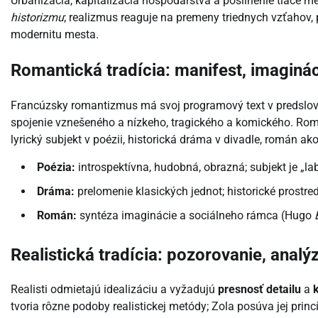
Urbanizácia, kapitalizácia hospodárstva a posilnenie tlače m
historizmu
; realizmus reaguje na premeny triednych vzťahov, 
modernitu mesta.
Romantická tradícia: manifest, imaginác
Francúzsky romantizmus má svoj programový text v predslo
spojenie vznešeného a nízkeho, tragického a komického. Roman
lyrický subjekt v poézii, historická dráma v divadle, román a
Poézia:
introspektívna, hudobná, obrazná; subjekt je „l
Dráma:
prelomenie klasických jednot; historické prostr
Román:
syntéza imaginácie a sociálneho rámca (Hugo
Realistická tradícia: pozorovanie, analý
Realisti odmietajú idealizáciu a vyžadujú
presnosť detailu
a
tvoria rôzne podoby realistickej metódy; Zola posúva jej princ