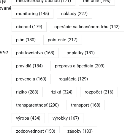
medzinárodný obchod
(171)
meranie
(193)
 je
vované
monitoring
(145)
náklady
(227)
obchod
(179)
operácie na finančnom trhu
(142)
plán
(180)
poistenie
(217)
iama
poisťovníctvo
(168)
poplatky
(181)
pravidlá
(184)
preprava a špedícia
(209)
prevencia
(160)
regulácia
(129)
riziko
(283)
riziká
(324)
rozpočet
(216)
transparentnosť
(290)
transport
(168)
výroba
(434)
výrobky
(167)
zodpovednosť
(150)
zásoby
(183)