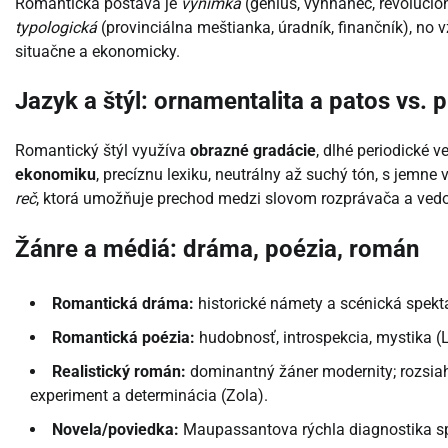
Romantická postava je
výnimka
(genius, vyhnanec, revolucio
typologická
(provinciálna meštianka, úradník, finančník), no
situačne a ekonomicky.
Jazyk a štýl: ornamentalita a patos vs. p
Romantický štýl využíva
obrazné gradácie
, dlhé periodické v
ekonomiku
, precíznu lexiku, neutrálny až suchý tón, s jemn
reč
, ktorá umožňuje prechod medzi slovom rozprávača a vedo
Žánre a médiá: dráma, poézia, román
Romantická dráma:
historické námety a scénická spekta
Romantická poézia:
hudobnosť, introspekcia, mystika (L
Realistický román:
dominantný žáner modernity; rozsiahl
experiment a determinácia (Zola).
Novela/poviedka:
Maupassantova rýchla diagnostika sp