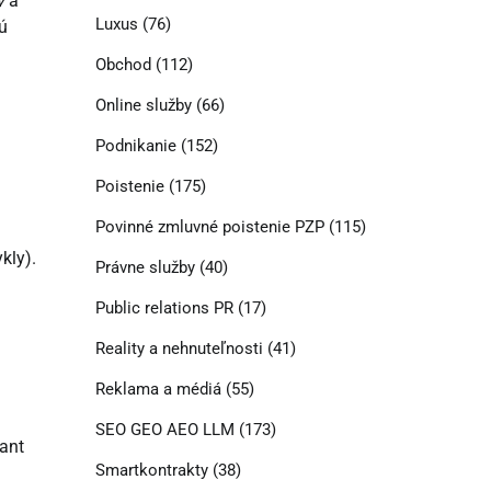
y
a
Luxus
(76)
ú
Obchod
(112)
Online služby
(66)
Podnikanie
(152)
Poistenie
(175)
Povinné zmluvné poistenie PZP
(115)
kly).
Právne služby
(40)
Public relations PR
(17)
Reality a nehnuteľnosti
(41)
Reklama a médiá
(55)
SEO GEO AEO LLM
(173)
sant
Smartkontrakty
(38)