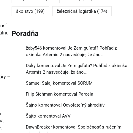
školstvo
(199)
železničná logistika
(174)
kosť
Poradňa
álnu
žeby546
komentoval
Je Zem guľatá? Pohľad z
okienka Artemis 2 nasvedčuje, že áno…
Daky
komentoval
Je Zem guľatá? Pohľad z okienka
Artemis 2 nasvedčuje, že áno…
úry –
Samuel Salaj
komentoval
SCRUM
Filip Sichman
komentoval
Parcela
Šajno
komentoval
Odvolateľný akreditív
h
Šajto
komentoval
AVV
ia,
DawnBreaker
komentoval
Spoločnosť s ručením
.