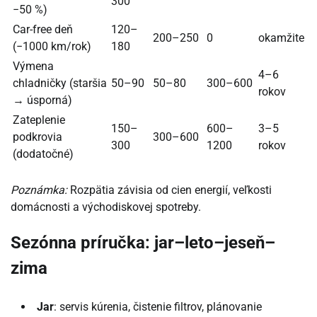
300
−50 %)
Car-free deň
120–
200–250
0
okamžite
(−1000 km/rok)
180
Výmena
4–6
chladničky (staršia
50–90
50–80
300–600
rokov
→ úsporná)
Zateplenie
150–
600–
3–5
podkrovia
300–600
300
1200
rokov
(dodatočné)
Poznámka:
Rozpätia závisia od cien energií, veľkosti
domácnosti a východiskovej spotreby.
Sezónna príručka: jar–leto–jeseň–
zima
Jar
: servis kúrenia, čistenie filtrov, plánovanie