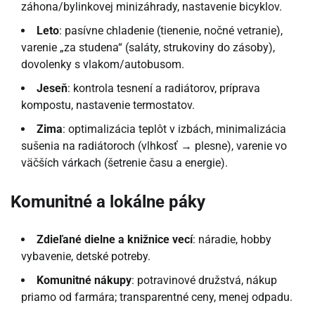
záhona/bylinkovej minizáhrady, nastavenie bicyklov.
Leto
: pasívne chladenie (tienenie, nočné vetranie),
varenie „za studena“ (saláty, strukoviny do zásoby),
dovolenky s vlakom/autobusom.
Jeseň
: kontrola tesnení a radiátorov, príprava
kompostu, nastavenie termostatov.
Zima
: optimalizácia teplôt v izbách, minimalizácia
sušenia na radiátoroch (vlhkosť → plesne), varenie vo
väčších várkach (šetrenie času a energie).
Komunitné a lokálne páky
Zdieľané dielne a knižnice vecí
: náradie, hobby
vybavenie, detské potreby.
Komunitné nákupy
: potravinové družstvá, nákup
priamo od farmára; transparentné ceny, menej odpadu.