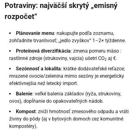
Potraviny: najväčší skrytý „emisný
rozpočet“
Plánovanie menu
: nakupujte podľa zoznamu,
zohľadnite trvanlivosť; „jedlo zvyškov“ 1–2× týždenne.
Proteínová diverzifikácia
: zmena pomeru mäso :
rastlinné zdroje (strukoviny, vajcia) ušetrí CO
aj €.
2
Sezónnosť a lokalita
: krátke dodávateľské reťazce;
mrazené ovocie/zelenina mimo sezóny je energeticky
efektívnejšia než letecký import.
Balenie
: veľké balenia základov (ryža, strukoviny,
ovos), dopĺňanie do opakovateľných nádob.
Kompost
: zníži hmotnosť zmesového odpadu a vráti
živiny do pôdy (aj v bytových domoch cez komunitné
kompostéry).