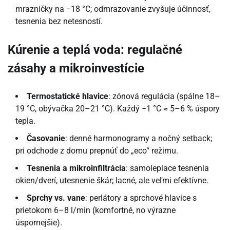
mrazničky na −18 °C; odmrazovanie zvyšuje účinnosť,
tesnenia bez netesností.
Kúrenie a teplá voda: regulačné
zásahy a mikroinvestície
Termostatické hlavice
: zónová regulácia (spálne 18–
19 °C, obývačka 20–21 °C). Každý −1 °C ≈ 5–6 % úspory
tepla.
Časovanie
: denné harmonogramy a nočný setback;
pri odchode z domu prepnúť do „eco“ režimu.
Tesnenia a mikroinfiltrácia
: samolepiace tesnenia
okien/dverí, utesnenie škár; lacné, ale veľmi efektívne.
Sprchy vs. vane
: perlátory a sprchové hlavice s
prietokom 6–8 l/min (komfortné, no výrazne
úspornejšie).