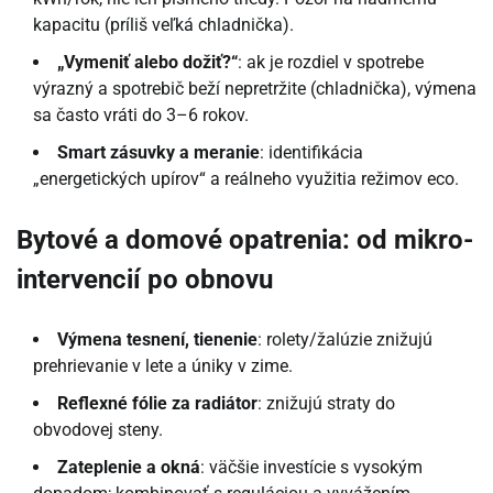
kapacitu (príliš veľká chladnička).
„Vymeniť alebo dožiť?“
: ak je rozdiel v spotrebe
výrazný a spotrebič beží nepretržite (chladnička), výmena
sa často vráti do 3–6 rokov.
Smart zásuvky a meranie
: identifikácia
„energetických upírov“ a reálneho využitia režimov eco.
Bytové a domové opatrenia: od mikro-
intervencií po obnovu
Výmena tesnení, tienenie
: rolety/žalúzie znižujú
prehrievanie v lete a úniky v zime.
Reflexné fólie za radiátor
: znižujú straty do
obvodovej steny.
Zateplenie a okná
: väčšie investície s vysokým