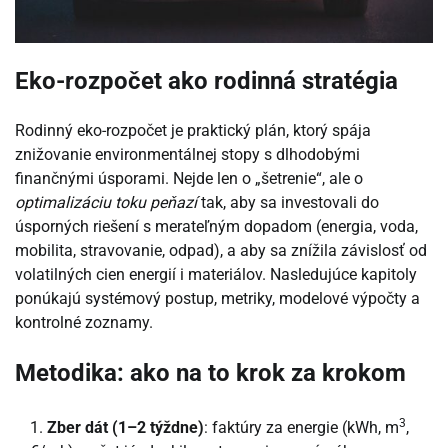
Eko-rozpočet ako rodinná stratégia
Rodinný eko-rozpočet je praktický plán, ktorý spája
znižovanie environmentálnej stopy s dlhodobými
finančnými úsporami. Nejde len o „šetrenie“, ale o
optimalizáciu toku peňazí
tak, aby sa investovali do
úsporných riešení s merateľným dopadom (energia, voda,
mobilita, stravovanie, odpad), a aby sa znížila závislosť od
volatilných cien energií i materiálov. Nasledujúce kapitoly
ponúkajú systémový postup, metriky, modelové výpočty a
kontrolné zoznamy.
Metodika: ako na to krok za krokom
3
Zber dát (1–2 týždne)
: faktúry za energie (kWh, m
,