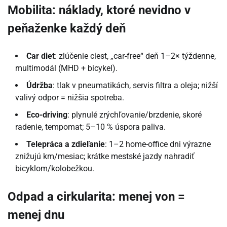
Mobilita: náklady, ktoré nevidno v
peňaženke každý deň
Car diet
: zlúčenie ciest, „car-free“ deň 1–2× týždenne,
multimodál (MHD + bicykel).
Údržba
: tlak v pneumatikách, servis filtra a oleja; nižší
valivý odpor = nižšia spotreba.
Eco-driving
: plynulé zrýchľovanie/brzdenie, skoré
radenie, tempomat; 5–10 % úspora paliva.
Telepráca a zdieľanie
: 1–2 home-office dni výrazne
znižujú km/mesiac; krátke mestské jazdy nahradiť
bicyklom/kolobežkou.
Odpad a cirkularita: menej von =
menej dnu