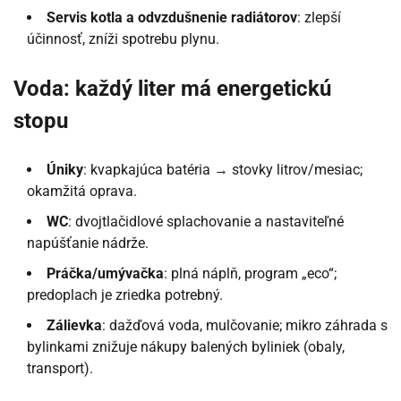
Servis kotla a odvzdušnenie radiátorov
: zlepší
účinnosť, zníži spotrebu plynu.
Voda: každý liter má energetickú
stopu
Úniky
: kvapkajúca batéria → stovky litrov/mesiac;
okamžitá oprava.
WC
: dvojtlačidlové splachovanie a nastaviteľné
napúšťanie nádrže.
Práčka/umývačka
: plná náplň, program „eco“;
predoplach je zriedka potrebný.
Zálievka
: dažďová voda, mulčovanie; mikro záhrada s
bylinkami znižuje nákupy balených byliniek (obaly,
transport).