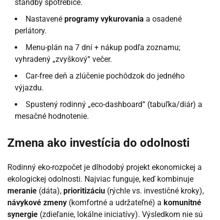
standby spotrebiče.
Nastavené
programy vykurovania
a osadené
perlátory.
Menu-plán na 7 dní + nákup podľa zoznamu;
vyhradený „zvyškový“ večer.
Car-free deň a zlúčenie pochôdzok do jedného
výjazdu.
Spustený rodinný „eco-dashboard“ (tabuľka/diár) a
mesačné hodnotenie.
Zmena ako investícia do odolnosti
Rodinný eko-rozpočet je dlhodobý projekt ekonomickej a
ekologickej odolnosti. Najviac funguje, keď kombinuje
meranie
(dáta),
prioritizáciu
(rýchle vs. investičné kroky),
návykové zmeny
(komfortné a udržateľné) a
komunitné
synergie
(zdieľanie, lokálne iniciatívy). Výsledkom nie sú