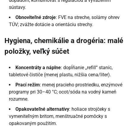
dopadom; kombinovať s reguláciou a vyvážením
sústavy.
Obnoviteľné zdroje
: FVE na streche, solárny ohrev
TÚV; zvážte dotácie a orientáciu strechy.
Hygiena, chemikálie a drogéria: malé
položky, veľký súčet
Koncentráty a náplne
: dopĺňanie „refill“ staníc,
tabletové čističe (menej plastu, nižšia cena/liter).
Prací režim
: menej pracieho prostriedku, enzýmové
programy pri 30–40 °C; ocot/sóda na vodný kameň
rozumne.
Opakovateľné alternatívy
: holiace strojčeky s
vymeniteľným britom, menštruačné pomôcky s
opakovaným použitím.