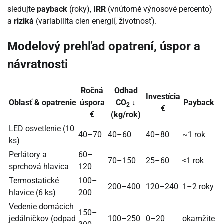
sledujte
payback
(roky),
IRR
(vnútorné výnosové percento)
a
riziká
(variabilita cien energií, životnosť).
Modelový prehľad opatrení, úspor a
návratnosti
Ročná
Odhad
Investícia
Oblasť & opatrenie
úspora
CO
↓
Payback
2
€
€
(kg/rok)
LED osvetlenie (10
40–70
40–60
40–80
~1 rok
ks)
Perlátory a
60–
70–150
25–60
<1 rok
sprchová hlavica
120
Termostatické
100–
200–400
120–240
1–2 roky
hlavice (6 ks)
200
Vedenie domácich
150–
jedálničkov (odpad
100–250
0–20
okamžite