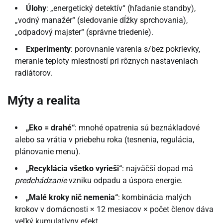
Úlohy
: „energetický detektív“ (hľadanie standby),
„vodný manažér“ (sledovanie dĺžky sprchovania),
„odpadový majster“ (správne triedenie).
Experimenty
: porovnanie varenia s/bez pokrievky,
meranie teploty miestností pri rôznych nastaveniach
radiátorov.
Mýty a realita
„Eko = drahé“
: mnohé opatrenia sú beznákladové
alebo sa vrátia v priebehu roka (tesnenia, regulácia,
plánovanie menu).
„Recyklácia všetko vyrieši“
: najväčší dopad má
predchádzanie
vzniku odpadu a úspora energie.
„Malé kroky nič nemenia“
: kombinácia malých
krokov v domácnosti × 12 mesiacov × počet členov dáva
veľký kumulatívny efekt.