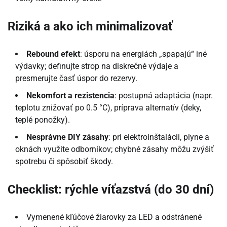
Riziká a ako ich minimalizovať
Rebound efekt
: úsporu na energiách „spapajú“ iné
výdavky; definujte strop na diskrečné výdaje a
presmerujte časť úspor do rezervy.
Nekomfort a rezistencia
: postupná adaptácia (napr.
teplotu znižovať po 0.5 °C), príprava alternatív (deky,
teplé ponožky).
Nesprávne DIY zásahy
: pri elektroinštalácii, plyne a
oknách využite odborníkov; chybné zásahy môžu zvýšiť
spotrebu či spôsobiť škody.
Checklist: rýchle víťazstvá (do 30 dní)
Vymenené kľúčové žiarovky za LED a odstránené