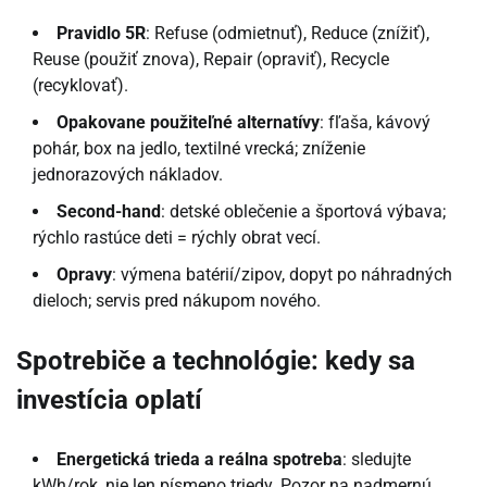
Pravidlo 5R
: Refuse (odmietnuť), Reduce (znížiť),
Reuse (použiť znova), Repair (opraviť), Recycle
(recyklovať).
Opakovane použiteľné alternatívy
: fľaša, kávový
pohár, box na jedlo, textilné vrecká; zníženie
jednorazových nákladov.
Second-hand
: detské oblečenie a športová výbava;
rýchlo rastúce deti = rýchly obrat vecí.
Opravy
: výmena batérií/zipov, dopyt po náhradných
dieloch; servis pred nákupom nového.
Spotrebiče a technológie: kedy sa
investícia oplatí
Energetická trieda a reálna spotreba
: sledujte
kWh/rok, nie len písmeno triedy. Pozor na nadmernú