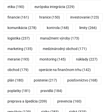
etika
(190)
európska integrácia
(229)
financie
(161)
hranice
(150)
investovanie
(123)
komunikácia
(278)
kontrola
(168)
limity
(266)
logistika
(237)
manažment výroby
(173)
marketing
(135)
medzinárodný obchod
(171)
meranie
(193)
monitoring
(145)
náklady
(227)
obchod
(179)
operácie na finančnom trhu
(142)
plán
(180)
poistenie
(217)
poisťovníctvo
(168)
poplatky
(181)
pravidlá
(184)
preprava a špedícia
(209)
prevencia
(160)
regulácia
(129)
riziko
(283)
riziká
(325)