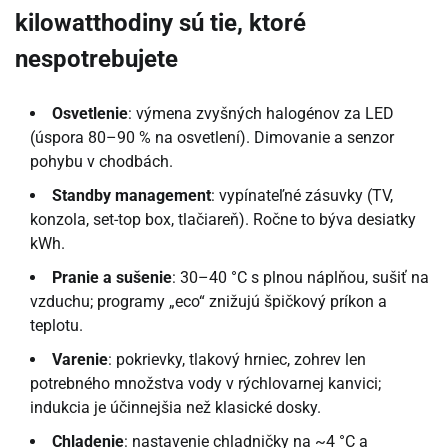
kilowatthodiny sú tie, ktoré
nespotrebujete
Osvetlenie
: výmena zvyšných halogénov za LED
(úspora 80–90 % na osvetlení). Dimovanie a senzor
pohybu v chodbách.
Standby management
: vypínateľné zásuvky (TV,
konzola, set-top box, tlačiareň). Ročne to býva desiatky
kWh.
Pranie a sušenie
: 30–40 °C s plnou náplňou, sušiť na
vzduchu; programy „eco“ znižujú špičkový príkon a
teplotu.
Varenie
: pokrievky, tlakový hrniec, zohrev len
potrebného množstva vody v rýchlovarnej kanvici;
indukcia je účinnejšia než klasické dosky.
Chladenie
: nastavenie chladničky na ~4 °C a