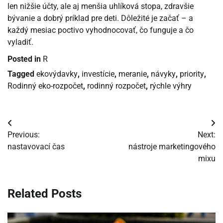
len nižšie účty, ale aj menšia uhlíková stopa, zdravšie
bývanie a dobrý príklad pre deti. Dôležité je začať – a
každý mesiac poctivo vyhodnocovať, čo funguje a čo
vyladiť.
Posted in
R
Tagged
ekovýdavky
,
investície
,
meranie
,
návyky
,
priority
,
Rodinný eko-rozpočet
,
rodinný rozpočet
,
rýchle výhry
Navigácia
Previous:
Next:
v
nastavovací čas
nástroje marketingového
mixu
článku
Related Posts