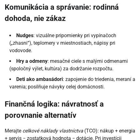
Komunikácia a správanie: rodinná
dohoda, nie zákaz
Nudges
: vizuálne pripomienky pri vypínačoch
(„zhasni“), teplomery v miestnostiach, nápisy pri
vodovode.
Hry a odmeny
: mesačné ciele s malými odmenami
(spoločný výlet, kultúra) za dodržanie rozpočtu.
Deti ako ambasádori
: zapojenie do triedenia, meraní a
varenia; posilňuje návyky celej domácnosti.
Finančná logika: návratnosť a
porovnanie alternatív
Merajte
celkové náklady vlastníctva
(TCO): nákup + energia
+ servis − zostatková hodnota − dotácie. Pri investícii