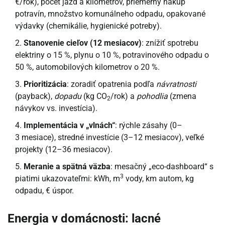
€/rok), počet jázd a kilometrov, priemerný nákup
potravín, množstvo komunálneho odpadu, opakované
výdavky (chemikálie, hygienické potreby).
Stanovenie cieľov (12 mesiacov)
: znížiť spotrebu
elektriny o 15 %, plynu o 10 %, potravinového odpadu o
50 %, automobilových kilometrov o 20 %.
Prioritizácia
: zoradiť opatrenia podľa
návratnosti
(payback),
dopadu
(kg CO
/rok) a
pohodlia
(zmena
2
návykov vs. investícia).
Implementácia v „vlnách“
: rýchle zásahy (0–
3 mesiace), stredné investície (3–12 mesiacov), veľké
projekty (12–36 mesiacov).
Meranie a spätná väzba
: mesačný „eco-dashboard“ s
3
piatimi ukazovateľmi: kWh, m
vody, km autom, kg
odpadu, € úspor.
Energia v domácnosti: lacné