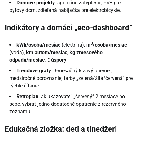
Domové projekty
: spoločné zateplenie, FVE pre
bytový dom, zdieľaná nabíjačka pre elektrobicykle.
Indikátory a domáci „eco-dashboard“
3
kWh/osoba/mesiac
(elektrina),
m
/osoba/mesiac
(voda),
km autom/mesiac
,
kg zmesového
odpadu/mesiac
,
€ úspory
.
Trendové grafy
: 3-mesačný kĺzavý priemer,
medziročné porovnanie; farby „zelená/žltá/červená“ pre
rýchle čítanie.
Retroplan
: ak ukazovateľ „červený“ 2 mesiace po
sebe, vybrať jedno dodatočné opatrenie z rezervného
zoznamu.
Edukačná zložka: deti a tínedžeri