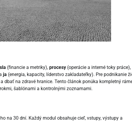
ísla
(financie a metriky),
procesy
(operácie a interné toky práce),
 a
ja
(energia, kapacity, líderstvo zakladateľky). Pre podnikanie ži
ota a dbať na zdravé hranice. Tento článok ponúka kompletný rám
 krokmi, šablónami a kontrolnými zoznamami.
 ho na 30 dní. Každý modul obsahuje cieľ, vstupy, výstupy a