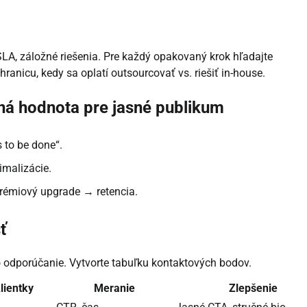
SLA, záložné riešenia. Pre každý opakovaný krok hľadajte
ranicu, kedy sa oplatí outsourcovať vs. riešiť in-house.
ná hodnota pre jasné publikum
 to be done“.
imalizácie.
émiový upgrade → retencia.
ť
o odporúčanie. Vytvorte tabuľku kontaktových bodov.
lientky
Meranie
Zlepšenie