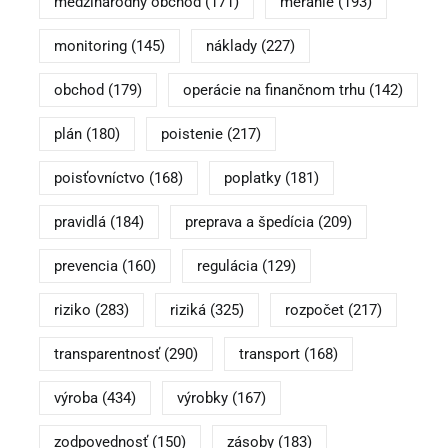
medzinárodný obchod
(171)
meranie
(193)
monitoring
(145)
náklady
(227)
obchod
(179)
operácie na finančnom trhu
(142)
plán
(180)
poistenie
(217)
poisťovníctvo
(168)
poplatky
(181)
pravidlá
(184)
preprava a špedícia
(209)
prevencia
(160)
regulácia
(129)
riziko
(283)
riziká
(325)
rozpočet
(217)
transparentnosť
(290)
transport
(168)
výroba
(434)
výrobky
(167)
zodpovednosť
(150)
zásoby
(183)