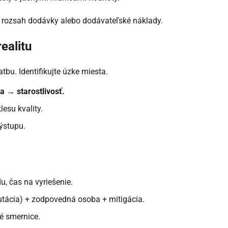
u, rozsah dodávky alebo dodávateľské náklady.
ealitu
bu. Identifikujte úzke miesta.
 → starostlivosť.
esu kvality.
výstupu.
 čas na vyriešenie.
eputácia) + zodpovedná osoba + mitigácia.
né smernice.