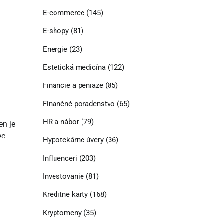
E-commerce
(145)
E-shopy
(81)
Energie
(23)
Estetická medicína
(122)
Financie a peniaze
(85)
Finančné poradenstvo
(65)
HR a nábor
(79)
en je
ec
Hypotekárne úvery
(36)
Influenceri
(203)
Investovanie
(81)
Kreditné karty
(168)
Kryptomeny
(35)