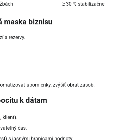
ržbách
≥ 30 % stabilizačne
vá maska biznisu
í a rezervy.
tomatizovať upomienky, zvýšiť obrat zásob.
pocitu k dátam
 klient).
vateľný čas.
est) s jasnými hranicami hodnoty.