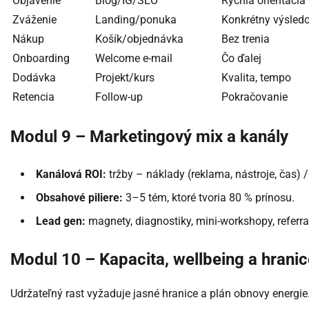
Objavenie
Blog/IG/SEO
Rýchla orientácia
Zváženie
Landing/ponuka
Konkrétny výsled
Nákup
Košík/objednávka
Bez trenia
Onboarding
Welcome e-mail
Čo ďalej
Dodávka
Projekt/kurs
Kvalita, tempo
Retencia
Follow-up
Pokračovanie
Modul 9 – Marketingový mix a kanály
Kanálová ROI:
tržby – náklady (reklama, nástroje, čas) /
Obsahové piliere:
3–5 tém, ktoré tvoria 80 % prínosu.
Lead gen:
magnety, diagnostiky, mini-workshopy, referra
Modul 10 – Kapacita, wellbeing a hranic
Udržateľný rast vyžaduje jasné hranice a plán obnovy energie