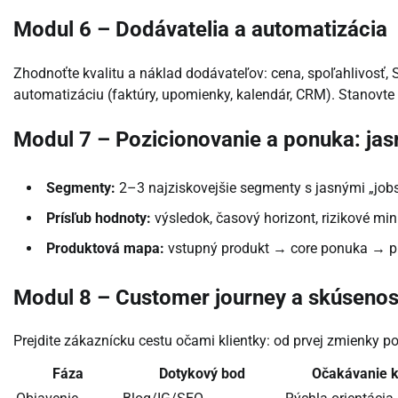
Modul 6 – Dodávatelia a automatizácia
Zhodnoťte kvalitu a náklad dodávateľov: cena, spoľahlivosť, 
automatizáciu (faktúry, upomienky, kalendár, CRM). Stanovte h
Modul 7 – Pozicionovanie a ponuka: jas
Segmenty:
2–3 najziskovejšie segmenty s jasnými „jobs
Prísľub hodnoty:
výsledok, časový horizont, rizikové min
Produktová mapa:
vstupný produkt → core ponuka → pr
Modul 8 – Customer journey a skúsenos
Prejdite zákaznícku cestu očami klientky: od prvej zmienky p
Fáza
Dotykový bod
Očakávanie k