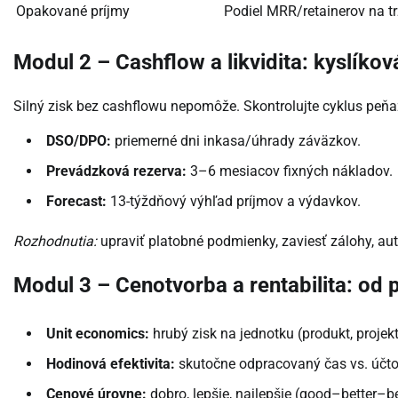
Opakované príjmy
Podiel MRR/retainerov na t
Modul 2 – Cashflow a likvidita: kyslíko
Silný zisk bez cashflowu nepomôže. Skontrolujte cyklus peňaz
DSO/DPO:
priemerné dni inkasa/úhrady záväzkov.
Prevádzková rezerva:
3–6 mesiacov fixných nákladov.
Forecast:
13-týždňový výhľad príjmov a výdavkov.
Rozhodnutia:
upraviť platobné podmienky, zaviesť zálohy, au
Modul 3 – Cenotvorba a rentabilita: od 
Unit economics:
hrubý zisk na jednotku (produkt, projekt,
Hodinová efektivita:
skutočne odpracovaný čas vs. účto
Cenové úrovne:
dobro, lepšie, najlepšie (good–better–b