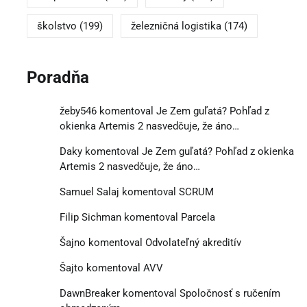
školstvo
(199)
železničná logistika
(174)
Poradňa
žeby546
komentoval
Je Zem guľatá? Pohľad z
okienka Artemis 2 nasvedčuje, že áno…
Daky
komentoval
Je Zem guľatá? Pohľad z okienka
Artemis 2 nasvedčuje, že áno…
Samuel Salaj
komentoval
SCRUM
Filip Sichman
komentoval
Parcela
Šajno
komentoval
Odvolateľný akreditív
Šajto
komentoval
AVV
DawnBreaker
komentoval
Spoločnosť s ručením