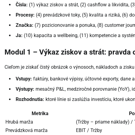
Čísla:
(1) výkaz ziskov a strát, (2) cashflow a likvidita, (
Procesy:
(4) prevádzkové toky, (5) kvalita a riziká, (6) 
Značka:
(7) pozicionovanie a ponuka, (8) customer jour
Ja:
(10) kapacita a wellbeing, (11) kompetencie a systém p
Modul 1 – Výkaz ziskov a strát: pravda 
Cieľom je získať čistý obrázok o výnosoch, nákladoch a zisk
Vstupy:
faktúry, bankové výpisy, účtovné exporty, dane 
Výstupy:
mesačný P&L, medziročné porovnanie (YoY), ide
Rozhodnutia:
ktoré línie si zaslúžia investíciu, ktoré ukon
Metrika
Po
Hrubá marža
(Tržby – priame náklady) / 
Prevádzková marža
EBIT / Tržby