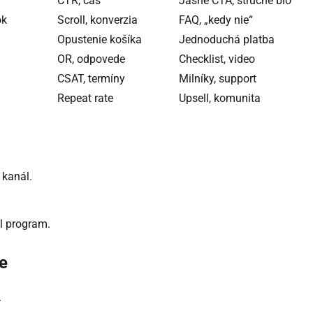
CTR, čas
Jasné CTA, stručné bio
ok
Scroll, konverzia
FAQ, „kedy nie“
Opustenie košíka
Jednoduchá platba
OR, odpovede
Checklist, video
CSAT, termíny
Milníky, support
Repeat rate
Upsell, komunita
 kanál.
l program.
e
.