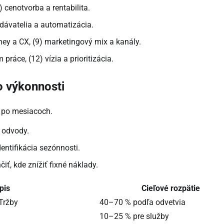
3) cenotvorba a rentabilita.
dodávatelia a automatizácia.
ney a CX, (9) marketingový mix a kanály.
ráce, (12) vízia a prioritizácia.
o výkonnosti
u po mesiacoch.
a odvody.
ntifikácia sezónnosti.
čiť, kde znížiť fixné náklady.
pis
Cieľové rozpätie
Tržby
40–70 % podľa odvetvia
10–25 % pre služby