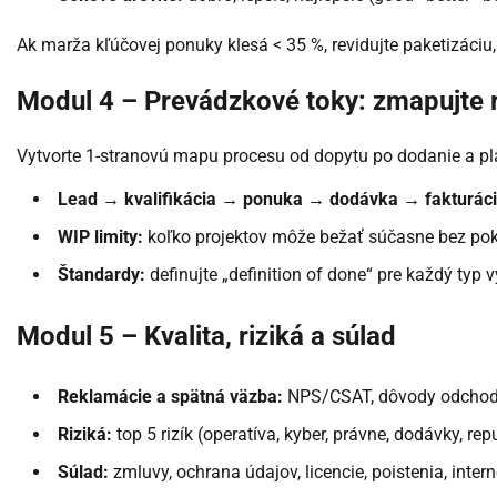
Ak marža kľúčovej ponuky klesá < 35 %, revidujte paketizáci
Modul 4 – Prevádzkové toky: zmapujte r
Vytvorte 1-stranovú mapu procesu od dopytu po dodanie a plat
Lead → kvalifikácia → ponuka → dodávka → fakturácia
WIP limity:
koľko projektov môže bežať súčasne bez pokl
Štandardy:
definujte „definition of done“ pre každý typ 
Modul 5 – Kvalita, riziká a súlad
Reklamácie a spätná väzba:
NPS/CSAT, dôvody odchodu,
Riziká:
top 5 rizík (operatíva, kyber, právne, dodávky, r
Súlad:
zmluvy, ochrana údajov, licencie, poistenia, inter