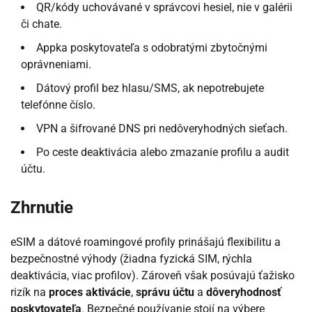
QR/kódy uchovávané v správcovi hesiel, nie v galérii
či chate.
Appka poskytovateľa s odobratými zbytočnými
oprávneniami.
Dátový profil bez hlasu/SMS, ak nepotrebujete
telefónne číslo.
VPN a šifrované DNS pri nedôveryhodných sieťach.
Po ceste deaktivácia alebo zmazanie profilu a audit
účtu.
Zhrnutie
eSIM a dátové roamingové profily prinášajú flexibilitu a
bezpečnostné výhody (žiadna fyzická SIM, rýchla
deaktivácia, viac profilov). Zároveň však posúvajú ťažisko
rizík na
proces aktivácie
,
správu účtu
a
dôveryhodnosť
poskytovateľa
. Bezpečné používanie stojí na výbere