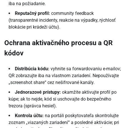
iba na požiadanie.
Reputačný profil:
community feedback
(transparentné incidenty, reakcie na výpadky, rýchlosť
blokácie pri krádeži účtu).
Ochrana aktivačného procesu a QR
kódov
Distribúcia kódu:
vyhnite sa forwardovaniu e-mailov;
QR zobrazujte iba na vlastnom zariadení. Nepoužívajte
„screenshot share“ cez nešifrované kanály.
Jednorazové prístupy:
okamžite aktivujte profil po
kúpe; ak to nejde, kód si uschovajte do bezpečného
trezora (správca hesiel).
Kontrola účtu:
na portáli poskytovateľa skontrolujte
zoznam „viazaných zariadení“ a posledné aktivácie; pri