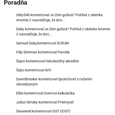
Poradňa
žeby546
komentoval
Je Zem guľatá? Pohľad z okienka
Artemis 2 nasvedčuje, že áno…
Daky
komentoval
Je Zem guľatá? Pohľad z okienka Artemis
2 nasvedčuje, že áno…
Samuel Salaj
komentoval
SCRUM
Filip Sichman
komentoval
Parcela
Šajno
komentoval
Odvolateľný akreditív
Šajto
komentoval
AVV
DawnBreaker
komentoval
Spoločnosť s ručením
obmedzeným
Ellen
komentoval
Úverová kalkulačka
Julius Simsky
komentoval
Priemysel
Dwaewiel
komentoval
IOST (IOST)