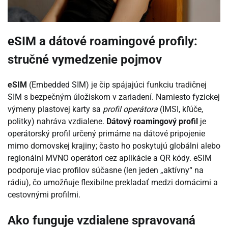
eSIM a dátové roamingové profily:
stručné vymedzenie pojmov
eSIM
(Embedded SIM) je čip spájajúci funkciu tradičnej
SIM s bezpečným úložiskom v zariadení. Namiesto fyzickej
výmeny plastovej karty sa
profil operátora
(IMSI, kľúče,
politky) nahráva vzdialene.
Dátový roamingový profil
je
operátorský profil určený primárne na dátové pripojenie
mimo domovskej krajiny; často ho poskytujú globálni alebo
regionálni MVNO operátori cez aplikácie a QR kódy. eSIM
podporuje viac profilov súčasne (len jeden „aktívny“ na
rádiu), čo umožňuje flexibilne prekladať medzi domácimi a
cestovnými profilmi.
Ako funguje vzdialene spravovaná