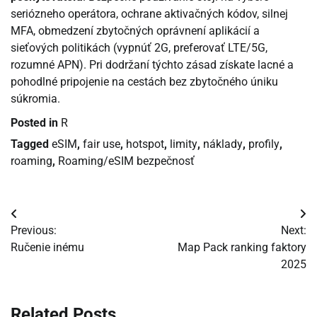
seriózneho operátora, ochrane aktivačných kódov, silnej
MFA, obmedzení zbytočných oprávnení aplikácií a
sieťových politikách (vypnúť 2G, preferovať LTE/5G,
rozumné APN). Pri dodržaní týchto zásad získate lacné a
pohodlné pripojenie na cestách bez zbytočného úniku
súkromia.
Posted in
R
Tagged
eSIM
,
fair use
,
hotspot
,
limity
,
náklady
,
profily
,
roaming
,
Roaming/eSIM bezpečnosť
Navigácia
Previous:
Next:
v
Ručenie inému
Map Pack ranking faktory
2025
článku
Related Posts