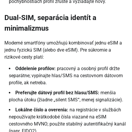
pochybnostiach profil zrušte a vyžiadajte nový.
Dual-SIM, separácia identít a
minimalizmus
Moderné smartfóny umožňujú kombinovať jednu eSIM a
jednu fyzickú SIM (alebo dve eSIM). Pre súkromie a
rizikové cesty platí:
Oddelenie profilov:
pracovný a osobný profil držte
separátne; vypínajte hlas/SMS na cestovnom dátovom
profile, ak netreba.
Preferujte dátový profil bez hlasu/SMS:
menšia
plocha útoku (žiadne „silent SMS“, menej signalizácie).
Lokálne číslo a overenia:
na registrácie v službách
nepoužívajte krátkodobé čísla viazané na eSIM
cestovného MVNO; použite stabilný autentifikačný kanál
(napr. FIDO2).