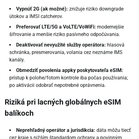
Vypnúť 2G (ak možné):
znižuje riziko downgrade
útokov a IMSI catcherov.
Preferovať LTE/5G a VoLTE/VoWiFi:
modernejšie
šifrovanie a menšie riziko pasívneho odpočúvania.
Deaktivovať nevyužité služby operátora:
hlasová
schránka, presmerovania, volania cez neznáme IMS
kanály.
Obmedziť povolenia appky poskytovateľa eSIM:
prístup k polohe/fotom kontrole iba počas používania;
po aktivácii odobrať nepotrebné oprávnenia.
Riziká pri lacných globálnych eSIM
balíkoch
Neprehľadný operátor a jurisdikcia:
dáta môžu tiecť
cez kraje s nižším štandardom ochrany a povinným