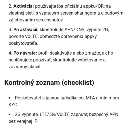
Aktivácia:
používajte iba oficiálnu appku/QR; na
vlastnej sieti, s vypnutým screen-sharingom a cloudovým
zálohovaním screenshotov.
Po aktivácii:
skontrolujte APN/DNS, vypnite 2G,
povoľte VoLTE; obmedzte oprávnenia appky
poskytovateľa.
Po návrate:
profil deaktivujte alebo zmažte, ak ho
neplánujete používať; skontrolujte vyúčtovanie a
záznamy aktivít.
Kontrolný zoznam (checklist)
Poskytovateľ s jasnou jurisdikciou, MFA a minimom
KYC.
2G vypnuté, LTE/5G/VoLTE zapnuté; bezpečný APN
bez verejnej IP.