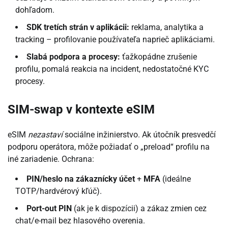
dohľadom.
SDK tretích strán v aplikácii:
reklama, analytika a
tracking – profilovanie používateľa naprieč aplikáciami.
Slabá podpora a procesy:
ťažkopádne zrušenie
profilu, pomalá reakcia na incident, nedostatočné KYC
procesy.
SIM-swap v kontexte eSIM
eSIM
nezastaví
sociálne inžinierstvo. Ak útočník presvedčí
podporu operátora, môže požiadať o „preload“ profilu na
iné zariadenie. Ochrana:
PIN/heslo na zákaznícky účet
+
MFA
(ideálne
TOTP/hardvérový kľúč).
Port-out PIN
(ak je k dispozícii) a zákaz zmien cez
chat/e-mail bez hlasového overenia.