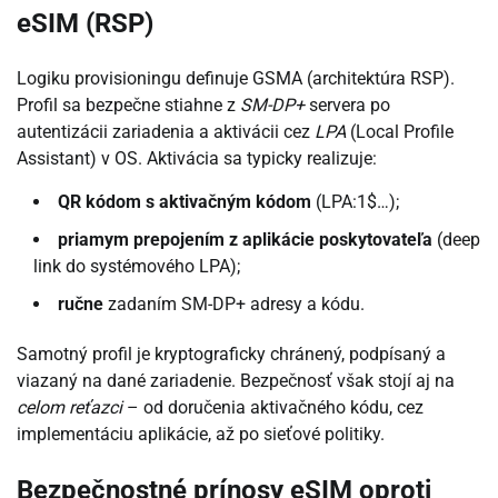
eSIM (RSP)
Logiku provisioningu definuje GSMA (architektúra RSP).
Profil sa bezpečne stiahne z
SM-DP+
servera po
autentizácii zariadenia a aktivácii cez
LPA
(Local Profile
Assistant) v OS. Aktivácia sa typicky realizuje:
QR kódom s aktivačným kódom
(LPA:1$…);
priamym prepojením z aplikácie poskytovateľa
(deep
link do systémového LPA);
ručne
zadaním SM-DP+ adresy a kódu.
Samotný profil je kryptograficky chránený, podpísaný a
viazaný na dané zariadenie. Bezpečnosť však stojí aj na
celom reťazci
– od doručenia aktivačného kódu, cez
implementáciu aplikácie, až po sieťové politiky.
Bezpečnostné prínosy eSIM oproti