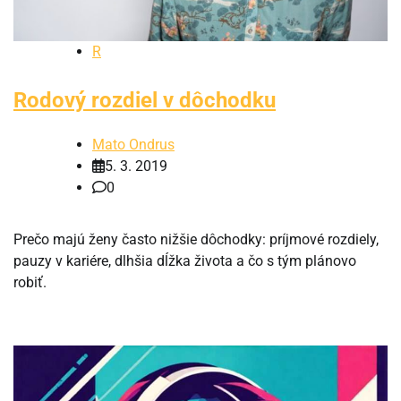
R
Rodový rozdiel v dôchodku
Mato Ondrus
5. 3. 2019
0
Prečo majú ženy často nižšie dôchodky: príjmové rozdiely,
pauzy v kariére, dlhšia dĺžka života a čo s tým plánovo
robiť.