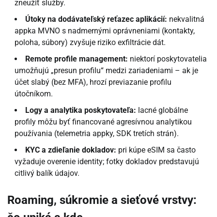
zneužiť služby.
Útoky na dodávateľský reťazec aplikácií:
nekvalitná
appka MVNO s nadmernými oprávneniami (kontakty,
poloha, súbory) zvyšuje riziko exfiltrácie dát.
Remote profile management:
niektorí poskytovatelia
umožňujú „presun profilu“ medzi zariadeniami – ak je
účet slabý (bez MFA), hrozí previazanie profilu
útočníkom.
Logy a analytika poskytovateľa:
lacné globálne
profily môžu byť financované agresívnou analytikou
používania (telemetria appky, SDK tretích strán).
KYC a zdieľanie dokladov:
pri kúpe eSIM sa často
vyžaduje overenie identity; fotky dokladov predstavujú
citlivý balík údajov.
Roaming, súkromie a sieťové vrstvy: