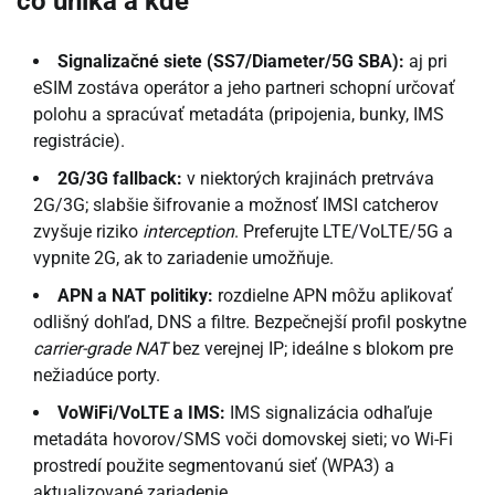
čo uniká a kde
Signalizačné siete (SS7/Diameter/5G SBA):
aj pri
eSIM zostáva operátor a jeho partneri schopní určovať
polohu a spracúvať metadáta (pripojenia, bunky, IMS
registrácie).
2G/3G fallback:
v niektorých krajinách pretrváva
2G/3G; slabšie šifrovanie a možnosť IMSI catcherov
zvyšuje riziko
interception
. Preferujte LTE/VoLTE/5G a
vypnite 2G, ak to zariadenie umožňuje.
APN a NAT politiky:
rozdielne APN môžu aplikovať
odlišný dohľad, DNS a filtre. Bezpečnejší profil poskytne
carrier-grade NAT
bez verejnej IP; ideálne s blokom pre
nežiadúce porty.
VoWiFi/VoLTE a IMS:
IMS signalizácia odhaľuje
metadáta hovorov/SMS voči domovskej sieti; vo Wi-Fi
prostredí použite segmentovanú sieť (WPA3) a
aktualizované zariadenie.