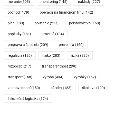
meranie
(193)
monitoring
(145)
náklady
(227)
obchod
(179)
operácie na finančnom trhu
(142)
plán
(180)
poistenie
(217)
poisťovníctvo
(168)
poplatky
(181)
pravidlá
(184)
preprava a špedícia
(209)
prevencia
(160)
regulácia
(129)
riziko
(283)
riziká
(325)
rozpočet
(217)
transparentnosť
(290)
transport
(168)
výroba
(434)
výrobky
(167)
zodpovednosť
(150)
zásoby
(183)
školstvo
(199)
železničná logistika
(174)