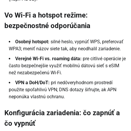
Vo Wi-Fi a hotspot režime:
bezpečnostné odporúčania
Osobný hotspot:
silné heslo, vypnúť WPS, preferovať
WPA3; meniť názov siete tak, aby neodhalil zariadenie.
Verejné Wi-Fi vs. roaming dáta:
pre citlivé operácie je
často bezpečnejšie využiť mobilnú dátovú sieť s eSIM
než nezabezpečenú Wi-Fi.
VPN a DoH/DoT:
pri nedôveryhodnom prostredí
použite spoľahlivú VPN; DNS dotazy šifrujte, ak APN
neponúka vlastnú ochranu.
Konfigurácia zariadenia: čo zapnúť a
čo vypnúť