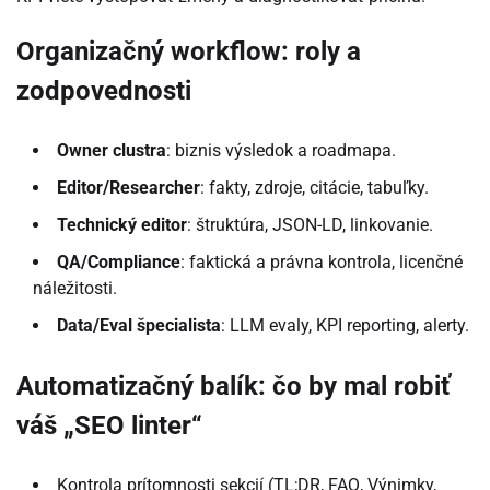
Organizačný workflow: roly a
zodpovednosti
Owner clustra
: biznis výsledok a roadmapa.
Editor/Researcher
: fakty, zdroje, citácie, tabuľky.
Technický editor
: štruktúra, JSON-LD, linkovanie.
QA/Compliance
: faktická a právna kontrola, licenčné
náležitosti.
Data/Eval špecialista
: LLM evaly, KPI reporting, alerty.
Automatizačný balík: čo by mal robiť
váš „SEO linter“
Kontrola prítomnosti sekcií (TL;DR, FAQ, Výnimky,