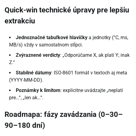
Quick-win technické úpravy pre lepšiu
extrakciu
Jednoznačné tabuľkové hlavičky
a jednotky (°C, ms,
MB/s) vždy v samostatnom stĺpci.
Zvýraznené verdicty
: „Odporúčame X, ak platí Y; inak
Z.“
Stabilné dátumy
: ISO-8601 formát v textoch aj meta
(YYYY-MM-DD).
Poznámky k limitom
: explicitne uvádzajte „neplatí
pre…“, „len ak…“.
Roadmapa: fázy zavádzania (0–30–
90–180 dní)