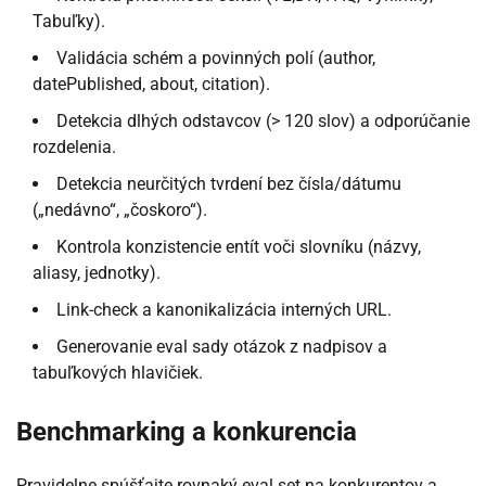
Tabuľky).
Validácia schém a povinných polí (author,
datePublished, about, citation).
Detekcia dlhých odstavcov (> 120 slov) a odporúčanie
rozdelenia.
Detekcia neurčitých tvrdení bez čísla/dátumu
(„nedávno“, „čoskoro“).
Kontrola konzistencie entít voči slovníku (názvy,
aliasy, jednotky).
Link-check a kanonikalizácia interných URL.
Generovanie eval sady otázok z nadpisov a
tabuľkových hlavičiek.
Benchmarking a konkurencia
Pravidelne spúšťajte rovnaký eval set na konkurentov a