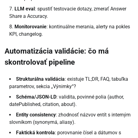
LLM eval
: spustiť testovacie dotazy, zmerať Answer
Share a Accuracy.
Monitorovanie
: kontinuálne merania, alerty na pokles
KPI, changelog.
Automatizácia validácie: čo má
skontrolovať pipeline
Strukturálna validácia
: existuje TL;DR, FAQ, tabuľka
parametrov, sekcia „Výnimky“?
Schéma/JSON-LD
: validita, povinné polia (author,
datePublished, citation, about).
Entity consistency
: zhodnosť názvov entít s interným
slovníkom (synonymá, aliasy).
Faktická kontrola
: porovnanie čísel a dátumov s