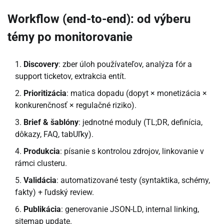
Workflow (end-to-end): od výberu
témy po monitorovanie
Discovery
: zber úloh používateľov, analýza fór a
support ticketov, extrakcia entít.
Prioritizácia
: matica dopadu (dopyt × monetizácia ×
konkurenčnosť × regulačné riziko).
Brief & šablóny
: jednotné moduly (TL;DR, definícia,
dôkazy, FAQ, tabUľky).
Produkcia
: písanie s kontrolou zdrojov, linkovanie v
rámci clusteru.
Validácia
: automatizované testy (syntaktika, schémy,
fakty) + ľudský review.
Publikácia
: generovanie JSON-LD, internal linking,
sitemap update.