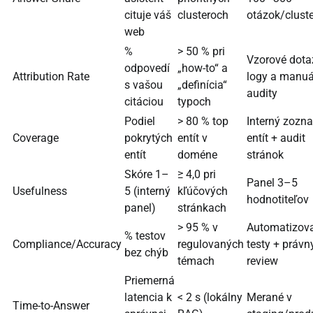
cituje váš
clusteroch
otázok/cluste
web
%
> 50 % pri
Vzorové dota
odpovedí
„how-to“ a
Attribution Rate
logy a manuá
s vašou
„definícia“
audity
citáciou
typoch
Podiel
> 80 % top
Interný zozn
Coverage
pokrytých
entít v
entít + audit
entít
doméne
stránok
Skóre 1–
≥ 4,0 pri
Panel 3–5
Usefulness
5 (interný
kľúčových
hodnotiteľov
panel)
stránkach
> 95 % v
Automatizov
% testov
Compliance/Accuracy
regulovaných
testy + právn
bez chýb
témach
review
Priemerná
latencia k
< 2 s (lokálny
Merané v
Time-to-Answer