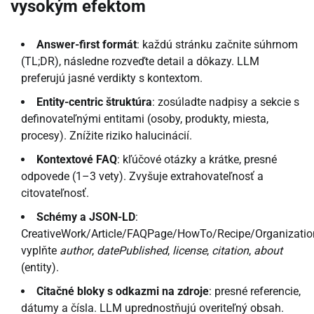
vysokým efektom
Answer-first formát
: každú stránku začnite súhrnom
(TL;DR), následne rozveďte detail a dôkazy. LLM
preferujú jasné verdikty s kontextom.
Entity-centric štruktúra
: zosúladte nadpisy a sekcie s
definovateľnými entitami (osoby, produkty, miesta,
procesy). Znížite riziko halucinácií.
Kontextové FAQ
: kľúčové otázky a krátke, presné
odpovede (1–3 vety). Zvyšuje extrahovateľnosť a
citovateľnosť.
Schémy a JSON-LD
:
CreativeWork/Article/FAQPage/HowTo/Recipe/Organizatio
vyplňte
author
,
datePublished
,
license
,
citation
,
about
(entity).
Citačné bloky s odkazmi na zdroje
: presné referencie,
dátumy a čísla. LLM uprednostňujú overiteľný obsah.