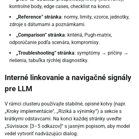
kontrolné body, edge cases, checklist na konci.
„Reference“ stránka
: normy, limity, vzorce, jednotky,
zdroje s dátumami a poznámkami.
„Comparison“ stránka
: kritériá, Pugh-matrix,
odporúčanie podľa scenára, kompromisy.
„Troubleshooting“ stránka
: symptómy → príčiny →
riešenia, tabuľka rýchlej diagnostiky.
Interné linkovanie a navigačné signály
pre LLM
V rámci clusteru používajte stabilné, opisné kotvy (napr.
„Kroky implementácie“, „Riziká a výnimky“) a sekcie s
krátkymi odstavcami. Na konci každej stránky uveďte
„Súvisiace: [3–5 odkazov]“ s jasným popisom, aby model
vedel vytvoriť nadväzujúci dialog.