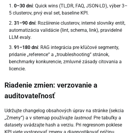
0–30 dní
: Quick wins (TL;DR, FAQ, JSON-LD), výber 3–
5 clusterov, prvý eval set, baseline KPI.
31–90 dní
: Rozšírenie clusterov, interné slovníky entít,
automatizácia validácie (lint, schema, link), pravidelné
LLM evaly.
91–180 dní
: RAG integrácia pre kľúčové segmenty,
pridanie „reference“ a „troubleshooting“ stránok,
benchmarky konkurencie, zmluvné zásady citovania a
licencie.
Riadenie zmien: verzovanie a
auditovateľnosť
Udržujte changelog obsahových úprav na stránke (sekcia
„Zmeny“) a v sitemap používajte
lastmod
. Pre tabuľky a
datasety uvádzajte hash a verziu. Pri regresnom poklese
KPI viete vystopovať zmeny a diagnostikovať príčinu.