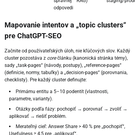
správnej
RAG)
staging/prod
odpovedi
Mapovanie intentov a „topic clusters“
pre ChatGPT-SEO
Začnite od používateľských úloh, nie kľúčových slov. Každý
cluster pozostáva z
core
článku (kanonická stránka témy),
sady „task-pages“ (návody, postupy), „reference-pages“
(definície, normy, tabuľky) a „decision-pages“ (porovnania,
checklisty). Pre každý cluster definujte:
Primárnu entitu a 5–10 podentít (vlastnosti,
parametre, varianty).
Otázky podľa fázy: pochopiť → porovnať → zvoliť →
aplikovať → riešiť problém.
Merateľný cieľ: Answer Share > 40 % pre „pochopiť“,
Usefulness ≥ 4,5 pre „aplikovať“.