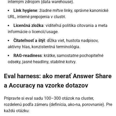
interným zdrojom (data warehouse).
Link hygiene
: žiadne mŕtve linky, správne kanonické
URL, interné prepojenia v clustri.
Licenčná zložka
: viditeľná politika citovania a meta
informácie o licencii/usage.
Čitateľnosť a štýl
: dĺžka viet, hustota nadpisov,
aktívny hlas, konzistentná terminológia.
RAG-readiness
: krátke, samostatne pochopiteľné
odseky, jasné headliny, stabilné kotvy.
Eval harness: ako merať Answer Share
a Accuracy na vzorke dotazov
Pripravte si eval sadu 100–300 otázok na cluster,
rozdelenú podľa zámeru (definícia, ako-na, porovnanie). Pre
každú otázku: