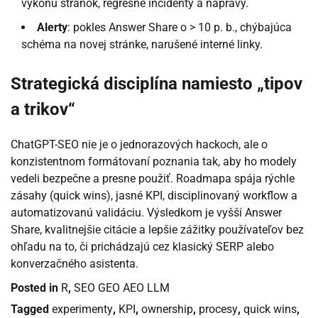
výkonu stránok, regresné incidenty a nápravy.
Alerty
: pokles Answer Share o > 10 p. b., chýbajúca
schéma na novej stránke, narušené interné linky.
Strategická disciplína namiesto „tipov
a trikov“
ChatGPT-SEO nie je o jednorazových hackoch, ale o
konzistentnom formátovaní poznania tak, aby ho modely
vedeli bezpečne a presne použiť. Roadmapa spája rýchle
zásahy (quick wins), jasné KPI, disciplinovaný workflow a
automatizovanú validáciu. Výsledkom je vyšší Answer
Share, kvalitnejšie citácie a lepšie zážitky používateľov bez
ohľadu na to, či prichádzajú cez klasický SERP alebo
konverzačného asistenta.
Posted in
R
,
SEO GEO AEO LLM
Tagged
experimenty
,
KPI
,
ownership
,
procesy
,
quick wins
,