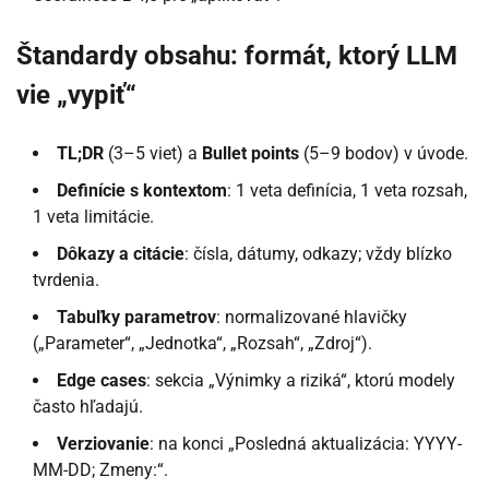
Štandardy obsahu: formát, ktorý LLM
vie „vypiť“
TL;DR
(3–5 viet) a
Bullet points
(5–9 bodov) v úvode.
Definície s kontextom
: 1 veta definícia, 1 veta rozsah,
1 veta limitácie.
Dôkazy a citácie
: čísla, dátumy, odkazy; vždy blízko
tvrdenia.
Tabuľky parametrov
: normalizované hlavičky
(„Parameter“, „Jednotka“, „Rozsah“, „Zdroj“).
Edge cases
: sekcia „Výnimky a riziká“, ktorú modely
často hľadajú.
Verziovanie
: na konci „Posledná aktualizácia: YYYY-
MM-DD; Zmeny:“.