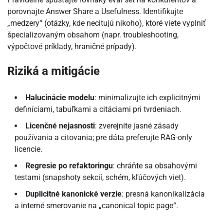
porovnajte Answer Share a Usefulness. Identifikujte
„medzery“ (otázky, kde necitujú nikoho), ktoré viete vyplniť
špecializovaným obsahom (napr. troubleshooting,
výpočtové príklady, hraničné prípady).
Riziká a mitigácie
Halucinácie modelu
: minimalizujte ich explicitnými
definíciami, tabuľkami a citáciami pri tvrdeniach.
Licenčné nejasnosti
: zverejnite jasné zásady
používania a citovania; pre dáta preferujte RAG-only
licencie.
Regresie po refaktoringu
: chráňte sa obsahovými
testami (snapshoty sekcií, schém, kľúčových viet).
Duplicitné kanonické verzie
: presná kanonikalizácia
a interné smerovanie na „canonical topic page“.