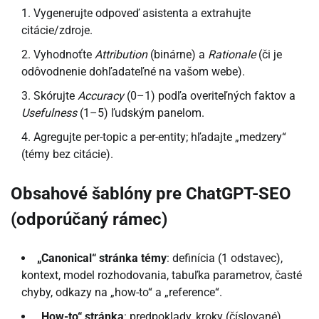
Vygenerujte odpoveď asistenta a extrahujte
citácie/zdroje.
Vyhodnoťte
Attribution
(binárne) a
Rationale
(či je
odôvodnenie dohľadateľné na vašom webe).
Skórujte
Accuracy
(0–1) podľa overiteľných faktov a
Usefulness
(1–5) ľudským panelom.
Agregujte per-topic a per-entity; hľadajte „medzery“
(témy bez citácie).
Obsahové šablóny pre ChatGPT-SEO
(odporúčaný rámec)
„Canonical“ stránka témy
: definícia (1 odstavec),
kontext, model rozhodovania, tabuľka parametrov, časté
chyby, odkazy na „how-to“ a „reference“.
„How-to“ stránka
: predpoklady, kroky (číslované),