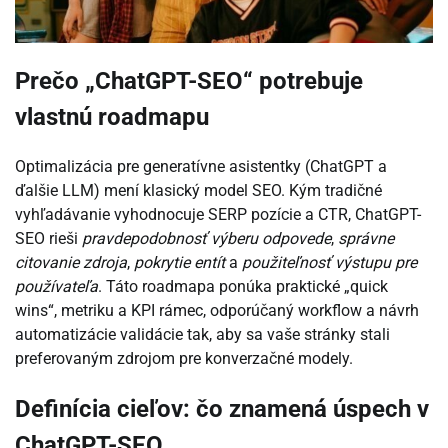
Prečo „ChatGPT-SEO“ potrebuje
vlastnú roadmapu
Optimalizácia pre generatívne asistentky (ChatGPT a
ďalšie LLM) mení klasický model SEO. Kým tradičné
vyhľadávanie vyhodnocuje SERP pozície a CTR, ChatGPT-
SEO rieši
pravdepodobnosť výberu odpovede
,
správne
citovanie zdroja
,
pokrytie entít
a
použiteľnosť výstupu pre
používateľa
. Táto roadmapa ponúka praktické „quick
wins“, metriku a KPI rámec, odporúčaný workflow a návrh
automatizácie validácie tak, aby sa vaše stránky stali
preferovaným zdrojom pre konverzačné modely.
Definícia cieľov: čo znamená úspech v
ChatGPT-SEO