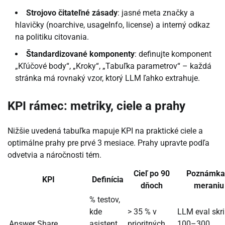
Strojovo čitateľné zásady
: jasné meta značky a
hlavičky (noarchive, usageInfo, license) a interný odkaz
na politiku citovania.
Štandardizované komponenty
: definujte komponent
„Kľúčové body“, „Kroky“, „Tabuľka parametrov“ – každá
stránka má rovnaký vzor, ktorý LLM ľahko extrahuje.
KPI rámec: metriky, ciele a prahy
Nižšie uvedená tabuľka mapuje KPI na praktické ciele a
optimálne prahy pre prvé 3 mesiace. Prahy upravte podľa
odvetvia a náročnosti tém.
Cieľ po 90
Poznámka
KPI
Definícia
dňoch
meraniu
% testov,
kde
> 35 % v
LLM eval skri
Answer Share
asistent
prioritných
100–300