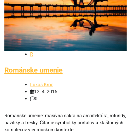
R
Románske umenie
Lukáš Kroc
12. 4. 2015
0
Románske umenie: masívna sakrálna architektúra, rotundy,
baziliky a fresky. Čítanie symboliky portálov a kláštorných
komplexov v európskom kontexte.