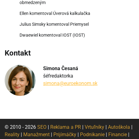
obmedzeným
Ellen
komentoval
Úverová kalkulačka
Julius Simsky
komentoval
Priemysel
Dwaewiel
komentoval
IOST (IOST)
Kontakt
Simona Česaná
šéfredaktorka
simona@euroekonom.sk
© 2010 - 2026
SEO
|
Reklama a PR
|
Vrtuľníky
|
Autoškola
|
Reality
|
Manažment
|
Prijímáčky
|
Podnikanie
|
Financie
|