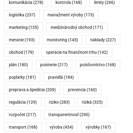
komunikácia
(278)
kontrola
(168)
limity
(266)
logistika
(237)
manažment výroby
(173)
marketing
(135)
medzinárodný obchod
(171)
meranie
(193)
monitoring
(145)
náklady
(227)
obchod
(179)
operácie na finančnom trhu
(142)
plán
(180)
poistenie
(217)
poisťovníctvo
(168)
poplatky
(181)
pravidlá
(184)
preprava a špedícia
(209)
prevencia
(160)
regulácia
(129)
riziko
(283)
riziká
(325)
rozpočet
(217)
transparentnosť
(290)
transport
(168)
výroba
(434)
výrobky
(167)