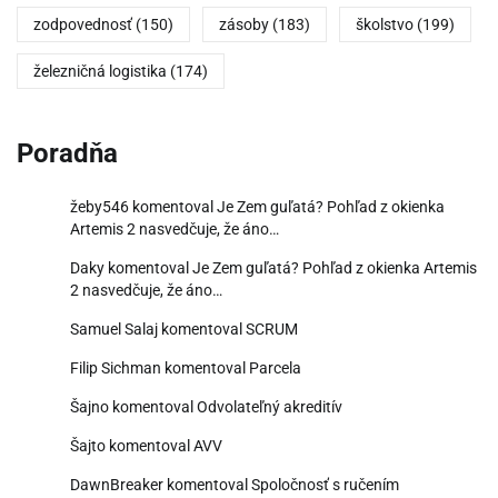
zodpovednosť
(150)
zásoby
(183)
školstvo
(199)
železničná logistika
(174)
Poradňa
žeby546
komentoval
Je Zem guľatá? Pohľad z okienka
Artemis 2 nasvedčuje, že áno…
Daky
komentoval
Je Zem guľatá? Pohľad z okienka Artemis
2 nasvedčuje, že áno…
Samuel Salaj
komentoval
SCRUM
Filip Sichman
komentoval
Parcela
Šajno
komentoval
Odvolateľný akreditív
Šajto
komentoval
AVV
DawnBreaker
komentoval
Spoločnosť s ručením