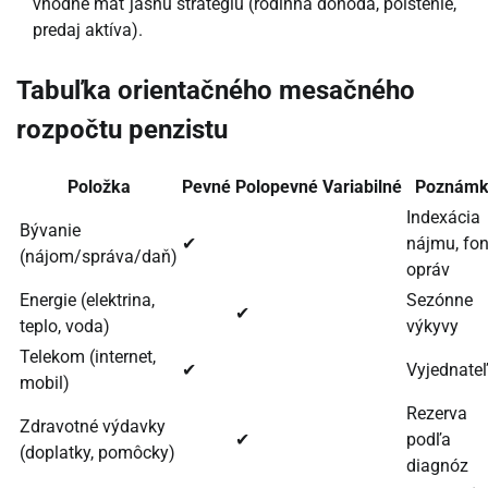
vhodné mať jasnú stratégiu (rodinná dohoda, poistenie,
predaj aktíva).
Tabuľka orientačného mesačného
rozpočtu penzistu
Položka
Pevné
Polopevné
Variabilné
Poznámk
Indexácia
Bývanie
✔
nájmu, fo
(nájom/správa/daň)
opráv
Energie (elektrina,
Sezónne
✔
teplo, voda)
výkyvy
Telekom (internet,
✔
Vyjednate
mobil)
Rezerva
Zdravotné výdavky
✔
podľa
(doplatky, pomôcky)
diagnóz