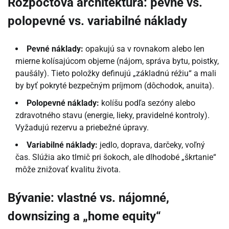
Rozpočtová architektúra: pevné vs.
polopevné vs. variabilné náklady
Pevné náklady:
opakujú sa v rovnakom alebo len
mierne kolísajúcom objeme (nájom, správa bytu, poistky,
paušály). Tieto položky definujú „základnú réžiu“ a mali
by byť pokryté bezpečným príjmom (dôchodok, anuita).
Polopevné náklady:
kolíšu podľa sezóny alebo
zdravotného stavu (energie, lieky, pravidelné kontroly).
Vyžadujú rezervu a priebežné úpravy.
Variabilné náklady:
jedlo, doprava, darčeky, voľný
čas. Slúžia ako tlmič pri šokoch, ale dlhodobé „škrtanie“
môže znižovať kvalitu života.
Bývanie: vlastné vs. nájomné,
downsizing a „home equity“