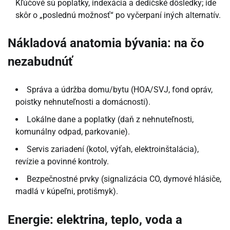
Kľúčové sú poplatky, indexácia a dedičské dôsledky; ide
skôr o „poslednú možnosť“ po vyčerpaní iných alternatív.
Nákladová anatomia bývania: na čo
nezabudnúť
Správa a údržba domu/bytu (HOA/SVJ, fond opráv,
poistky nehnuteľnosti a domácnosti).
Lokálne dane a poplatky (daň z nehnuteľnosti,
komunálny odpad, parkovanie).
Servis zariadení (kotol, výťah, elektroinštalácia),
revízie a povinné kontroly.
Bezpečnostné prvky (signalizácia CO, dymové hlásiče,
madlá v kúpeľni, protišmyk).
Energie: elektrina, teplo, voda a