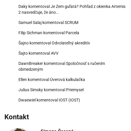
Daky
komentoval
Je Zem guľatá? Pohľad z okienka Artemis
2 nasvedčuje, že áno…
Samuel Salaj
komentoval
SCRUM
Filip Sichman
komentoval
Parcela
Šajno
komentoval
Odvolateľný akreditív
Šajto
komentoval
AVV
DawnBreaker
komentoval
Spoločnosť s ručením
obmedzeným
Ellen
komentoval
Úverová kalkulačka
Julius Simsky
komentoval
Priemysel
Dwaewiel
komentoval
IOST (IOST)
Kontakt