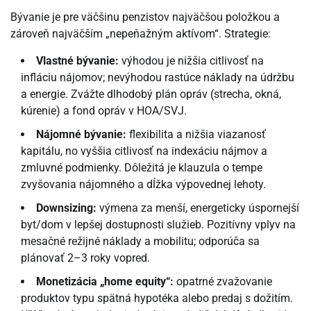
Bývanie je pre väčšinu penzistov najväčšou položkou a
zároveň najväčším „nepeňažným aktívom“. Strategie:
Vlastné bývanie:
výhodou je nižšia citlivosť na
infláciu nájomov; nevýhodou rastúce náklady na údržbu
a energie. Zvážte dlhodobý plán opráv (strecha, okná,
kúrenie) a fond opráv v HOA/SVJ.
Nájomné bývanie:
flexibilita a nižšia viazanosť
kapitálu, no vyššia citlivosť na indexáciu nájmov a
zmluvné podmienky. Dôležitá je klauzula o tempe
zvyšovania nájomného a dĺžka výpovednej lehoty.
Downsizing:
výmena za menší, energeticky úspornejší
byt/dom v lepšej dostupnosti služieb. Pozitívny vplyv na
mesačné režijné náklady a mobilitu; odporúča sa
plánovať 2–3 roky vopred.
Monetizácia „home equity“:
opatrné zvažovanie
produktov typu spätná hypotéka alebo predaj s dožitím.