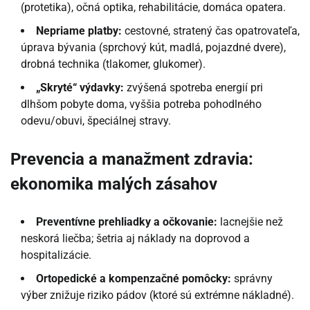
(protetika), očná optika, rehabilitácie, domáca opatera.
Nepriame platby:
cestovné, stratený čas opatrovateľa,
úprava bývania (sprchový kút, madlá, pojazdné dvere),
drobná technika (tlakomer, glukomer).
„Skryté“ výdavky:
zvýšená spotreba energií pri
dlhšom pobyte doma, vyššia potreba pohodlného
odevu/obuvi, špeciálnej stravy.
Prevencia a manažment zdravia:
ekonomika malých zásahov
Preventívne prehliadky a očkovanie:
lacnejšie než
neskorá liečba; šetria aj náklady na doprovod a
hospitalizácie.
Ortopedické a kompenzačné pomôcky:
správny
výber znižuje riziko pádov (ktoré sú extrémne nákladné).