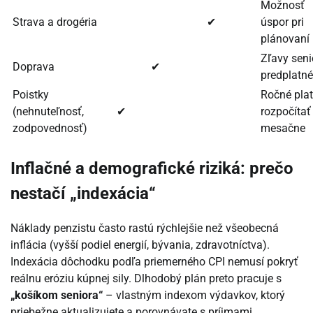
Možnosť
Strava a drogéria
✔
úspor pri
plánovaní
Zľavy seni
Doprava
✔
predplatné
Poistky
Ročné pla
(nehnuteľnosť,
✔
rozpočítať
zodpovednosť)
mesačne
Inflačné a demografické riziká: prečo
nestačí „indexácia“
Náklady penzistu často rastú rýchlejšie než všeobecná
inflácia (vyšší podiel energií, bývania, zdravotníctva).
Indexácia dôchodku podľa priemerného CPI nemusí pokryť
reálnu eróziu kúpnej sily. Dlhodobý plán preto pracuje s
„košíkom seniora“
– vlastným indexom výdavkov, ktorý
priebežne aktualizujete a porovnávate s príjmami.