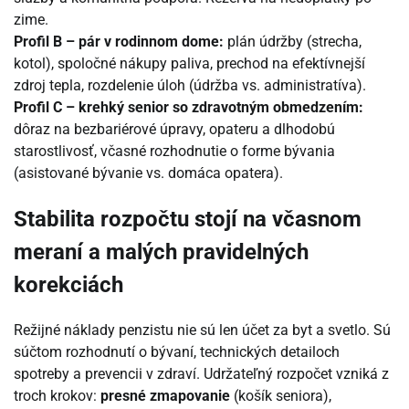
zime.
Profil B – pár v rodinnom dome:
plán údržby (strecha,
kotol), spoločné nákupy paliva, prechod na efektívnejší
zdroj tepla, rozdelenie úloh (údržba vs. administratíva).
Profil C – krehký senior so zdravotným obmedzením:
dôraz na bezbariérové úpravy, opateru a dlhodobú
starostlivosť, včasné rozhodnutie o forme bývania
(asistované bývanie vs. domáca opatera).
Stabilita rozpočtu stojí na včasnom
meraní a malých pravidelných
korekciách
Režijné náklady penzistu nie sú len účet za byt a svetlo. Sú
súčtom rozhodnutí o bývaní, technických detailoch
spotreby a prevencii v zdraví. Udržateľný rozpočet vzniká z
troch krokov:
presné zmapovanie
(košík seniora),