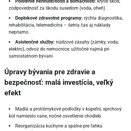
Poistenie nehnuteľnosti a domácnosti:
krytie škôd,
zodpovednosť za škodu susedom (voda, oheň).
Doplnkové zdravotné programy:
rýchla diagnostika,
rehabilitácia, telemedicína – šetria čas aj náklady
nepriamo.
Asistenčné služby:
núdzové zásahy (zámky, voda,
elektro), odvoz do nemocnice; užitočné najmä pri
samostatnom bývaní.
Úpravy bývania pre zdravie a
bezpečnosť: malá investícia, veľký
efekt
Madlá a protišmykové podložky v kúpeľni, sprchový
kút namiesto vane, nočné osvetlenie chodieb.
Reorganizácia kuchyne a spálne pre ľahkú