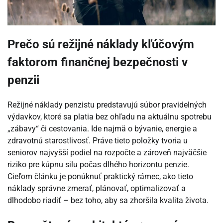
Prečo sú režijné náklady kľúčovým
faktorom finančnej bezpečnosti v
penzii
Režijné náklady penzistu predstavujú súbor pravidelných
výdavkov, ktoré sa platia bez ohľadu na aktuálnu spotrebu
„zábavy“ či cestovania. Ide najmä o bývanie, energie a
zdravotnú starostlivosť. Práve tieto položky tvoria u
seniorov najvyšší podiel na rozpočte a zároveň najväčšie
riziko pre kúpnu silu počas dlhého horizontu penzie.
Cieľom článku je ponúknuť praktický rámec, ako tieto
náklady správne zmerať, plánovať, optimalizovať a
dlhodobo riadiť – bez toho, aby sa zhoršila kvalita života.