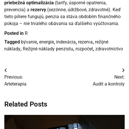
priebežná optimalizácia
(tarify, úsporné opatrenia,
prevencia) a
rezervy
(sezónne, údržbové, zdravotné). Keď
tieto piliere fungujú, penzia sa stáva obdobím finančného
pokoja – nie trvalého obávania sa ďalšieho vyúčtovania.
Posted in
R
Tagged
bývanie
,
energie
,
indexácia
,
rezerva
,
režijné
náklady
,
Režijné náklady penzistu
,
rozpočet
,
zdravotníctvo
Navigácia
Previous:
Next:
v
Arteterapia
Audit a kontroly
článku
Related Posts