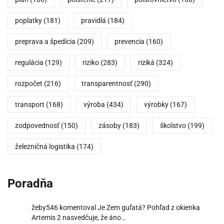
poplatky
(181)
pravidlá
(184)
preprava a špedícia
(209)
prevencia
(160)
regulácia
(129)
riziko
(283)
riziká
(324)
rozpočet
(216)
transparentnosť
(290)
transport
(168)
výroba
(434)
výrobky
(167)
zodpovednosť
(150)
zásoby
(183)
školstvo
(199)
železničná logistika
(174)
Poradňa
žeby546
komentoval
Je Zem guľatá? Pohľad z okienka
Artemis 2 nasvedčuje, že áno…