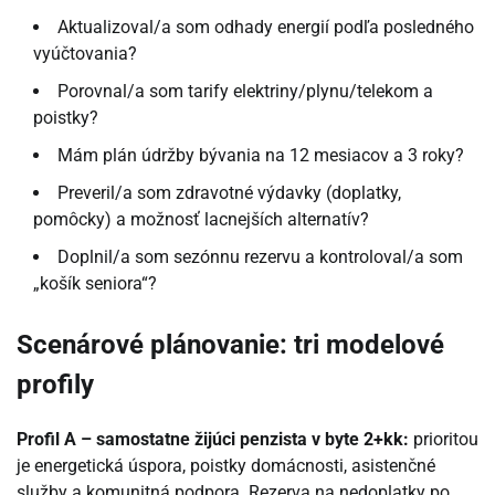
Aktualizoval/a som odhady energií podľa posledného
vyúčtovania?
Porovnal/a som tarify elektriny/plynu/telekom a
poistky?
Mám plán údržby bývania na 12 mesiacov a 3 roky?
Preveril/a som zdravotné výdavky (doplatky,
pomôcky) a možnosť lacnejších alternatív?
Doplnil/a som sezónnu rezervu a kontroloval/a som
„košík seniora“?
Scenárové plánovanie: tri modelové
profily
Profil A – samostatne žijúci penzista v byte 2+kk:
prioritou
je energetická úspora, poistky domácnosti, asistenčné
služby a komunitná podpora. Rezerva na nedoplatky po