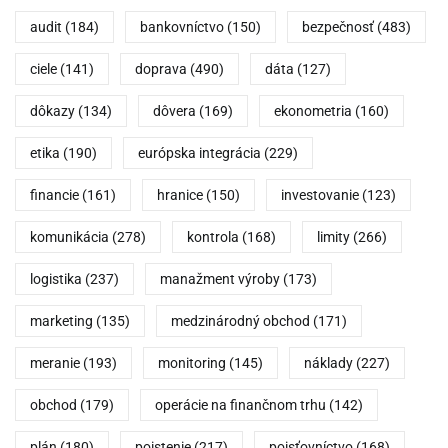
audit
(184)
bankovníctvo
(150)
bezpečnosť
(483)
ciele
(141)
doprava
(490)
dáta
(127)
dôkazy
(134)
dôvera
(169)
ekonometria
(160)
etika
(190)
európska integrácia
(229)
financie
(161)
hranice
(150)
investovanie
(123)
komunikácia
(278)
kontrola
(168)
limity
(266)
logistika
(237)
manažment výroby
(173)
marketing
(135)
medzinárodný obchod
(171)
meranie
(193)
monitoring
(145)
náklady
(227)
obchod
(179)
operácie na finančnom trhu
(142)
plán
(180)
poistenie
(217)
poisťovníctvo
(168)