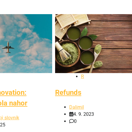
R
novation:
Refunds
la nahor
Dalimil
4. 9. 2023
ý slovník
0
025