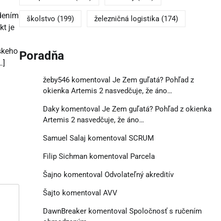
edením
školstvo
(199)
železničná logistika
(174)
t je
skeho
Poradňa
…]
žeby546
komentoval
Je Zem guľatá? Pohľad z
okienka Artemis 2 nasvedčuje, že áno…
Daky
komentoval
Je Zem guľatá? Pohľad z okienka
Artemis 2 nasvedčuje, že áno…
Samuel Salaj
komentoval
SCRUM
Filip Sichman
komentoval
Parcela
Šajno
komentoval
Odvolateľný akreditív
Šajto
komentoval
AVV
DawnBreaker
komentoval
Spoločnosť s ručením