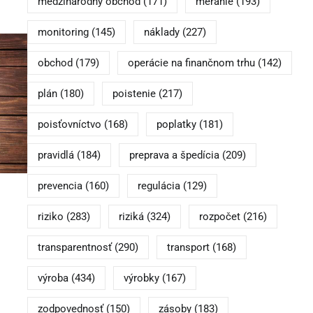
medzinárodný obchod
(171)
meranie
(193)
monitoring
(145)
náklady
(227)
obchod
(179)
operácie na finančnom trhu
(142)
plán
(180)
poistenie
(217)
poisťovníctvo
(168)
poplatky
(181)
pravidlá
(184)
preprava a špedícia
(209)
prevencia
(160)
regulácia
(129)
riziko
(283)
riziká
(324)
rozpočet
(216)
transparentnosť
(290)
transport
(168)
výroba
(434)
výrobky
(167)
zodpovednosť
(150)
zásoby
(183)