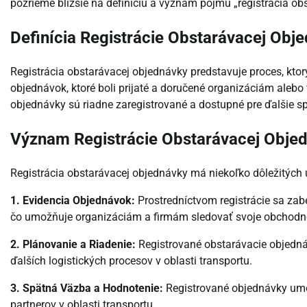
pozrieme bližšie na definíciu a význam pojmu „registrácia o
Definícia Registrácie Obstarávacej Obj
Registrácia obstarávacej objednávky predstavuje proces, kt
objednávok, ktoré boli prijaté a doručené organizáciám alebo 
objednávky sú riadne zaregistrované a dostupné pre ďalšie s
Význam Registrácie Obstarávacej Obje
Registrácia obstarávacej objednávky má niekoľko dôležitých
1. Evidencia Objednávok:
Prostredníctvom registrácie sa za
čo umožňuje organizáciám a firmám sledovať svoje obchodné
2. Plánovanie a Riadenie:
Registrované obstarávacie objednáv
ďalších logistických procesov v oblasti transportu.
3. Spätná Väzba a Hodnotenie:
Registrované objednávky umo
partnerov v oblasti transportu.