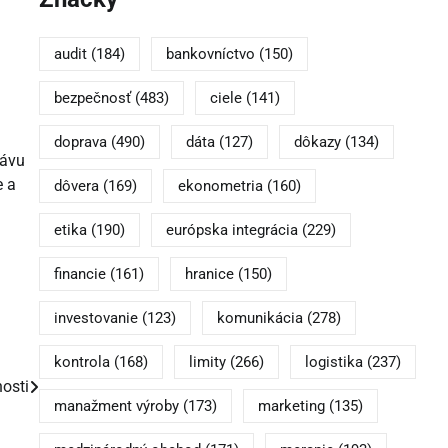
h
audit
(184)
bankovníctvo
(150)
bezpečnosť
(483)
ciele
(141)
doprava
(490)
dáta
(127)
dôkazy
(134)
rávu
e a
dôvera
(169)
ekonometria
(160)
etika
(190)
európska integrácia
(229)
financie
(161)
hranice
(150)
investovanie
(123)
komunikácia
(278)
kontrola
(168)
limity
(266)
logistika
(237)
nosti
manažment výroby
(173)
marketing
(135)