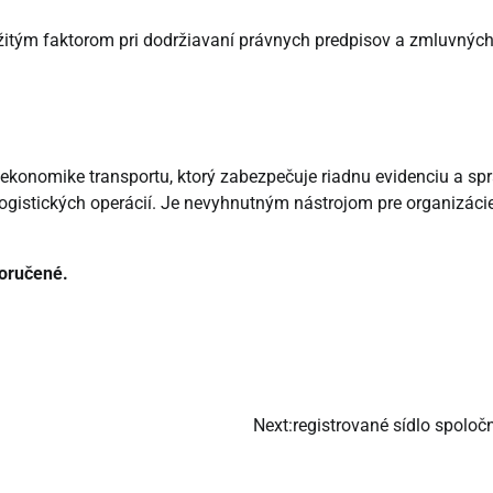
itým faktorom pri dodržiavaní právnych predpisov a zmluvnýc
 ekonomike transportu, ktorý zabezpečuje riadnu evidenciu a sp
logistických operácií. Je nevyhnutným nástrojom pre organizáci
doručené.
Next:
registrované sídlo spoloč