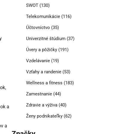
SWOT
(130)
Telekomunikácie
(116)
Účtovníctvo
(35)
y
Univerzitné štúdium
(37)
Úvery a pôžičky
(191)
Vzdelávanie
(19)
Vzťahy a randenie
(53)
Wellness a fitness
(183)
ok,
Zamestnanie
(44)
Zdravie a výživa
(40)
vok a
Ženy podnikateľky
(62)
ov a
Značky