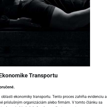
 Ekonomike Transportu
doručené.
 oblasti ekonomiky transportu. Tento proces zahŕňa evidenciu a
ené príslušným organizáciám alebo firmám. V tomto článku sa