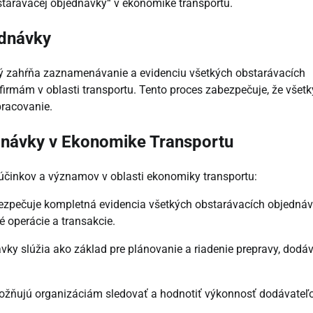
bstarávacej objednávky“ v ekonomike transportu.
ednávky
orý zahŕňa zaznamenávanie a evidenciu všetkých obstarávacích
firmám v oblasti transportu. Tento proces zabezpečuje, že všetk
pracovanie.
dnávky v Ekonomike Transportu
 účinkov a významov v oblasti ekonomiky transportu:
bezpečuje kompletná evidencia všetkých obstarávacích objednáv
 operácie a transakcie.
ky slúžia ako základ pre plánovanie a riadenie prepravy, dodá
žňujú organizáciám sledovať a hodnotiť výkonnosť dodávateľ