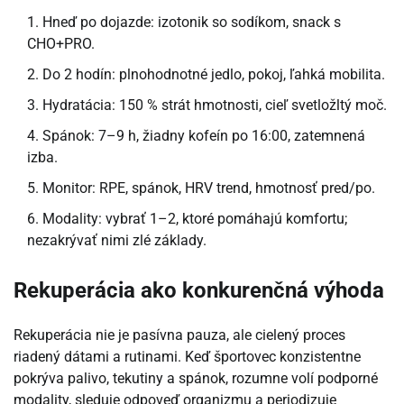
Hneď po dojazde: izotonik so sodíkom, snack s
CHO+PRO.
Do 2 hodín: plnohodnotné jedlo, pokoj, ľahká mobilita.
Hydratácia: 150 % strát hmotnosti, cieľ svetložltý moč.
Spánok: 7–9 h, žiadny kofeín po 16:00, zatemnená
izba.
Monitor: RPE, spánok, HRV trend, hmotnosť pred/po.
Modality: vybrať 1–2, ktoré pomáhajú komfortu;
nezakrývať nimi zlé základy.
Rekuperácia ako konkurenčná výhoda
Rekuperácia nie je pasívna pauza, ale cielený proces
riadený dátami a rutinami. Keď športovec konzistentne
pokrýva palivo, tekutiny a spánok, rozumne volí podporné
modality, sleduje odpoveď organizmu a periodizuje