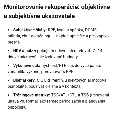
Monitorovanie rekuperácie: objektívne
a subjektívne ukazovatele
Subjektívne škály:
RPE, kvalita spánku, DOMS,
nálada, chuť do tréningu – najdostupnejšie a prekvapivo
presné.
HRV a pulz v pokoji:
trendovo interpretovať (7–14
dňové priemery), nie izolované hodnoty.
Výkonové dáta:
rýchlosť/FTP, čas do vyčerpania,
variabilita výkonu; porovnávať s RPE.
Biomarkery:
CK, CRP, feritín, u niektorých aj močová
osmolalita; používať cielene a v kontexte.
Tréningové metriky:
TSS/ATL/CTL a TSB (trénovaná
únava vs. forma) ako rámec periodizácie a plánovania
odpočinku.