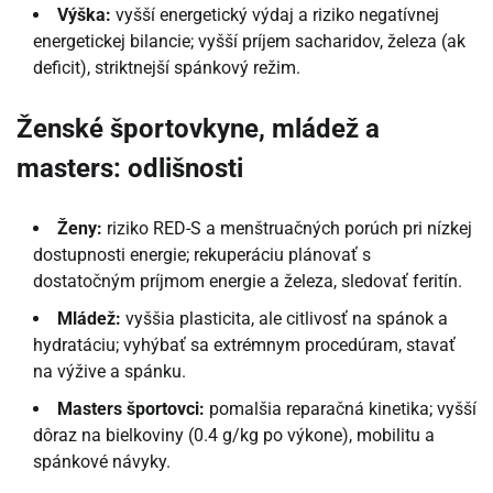
Výška:
vyšší energetický výdaj a riziko negatívnej
energetickej bilancie; vyšší príjem sacharidov, železa (ak
deficit), striktnejší spánkový režim.
Ženské športovkyne, mládež a
masters: odlišnosti
Ženy:
riziko RED-S a menštruačných porúch pri nízkej
dostupnosti energie; rekuperáciu plánovať s
dostatočným príjmom energie a železa, sledovať feritín.
Mládež:
vyššia plasticita, ale citlivosť na spánok a
hydratáciu; vyhýbať sa extrémnym procedúram, stavať
na výžive a spánku.
Masters športovci:
pomalšia reparačná kinetika; vyšší
dôraz na bielkoviny (0.4 g/kg po výkone), mobilitu a
spánkové návyky.