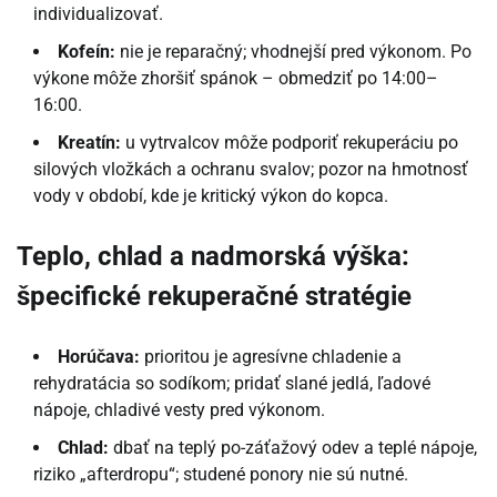
individualizovať.
Kofeín:
nie je reparačný; vhodnejší pred výkonom. Po
výkone môže zhoršiť spánok – obmedziť po 14:00–
16:00.
Kreatín:
u vytrvalcov môže podporiť rekuperáciu po
silových vložkách a ochranu svalov; pozor na hmotnosť
vody v období, kde je kritický výkon do kopca.
Teplo, chlad a nadmorská výška:
špecifické rekuperačné stratégie
Horúčava:
prioritou je agresívne chladenie a
rehydratácia so sodíkom; pridať slané jedlá, ľadové
nápoje, chladivé vesty pred výkonom.
Chlad:
dbať na teplý po-záťažový odev a teplé nápoje,
riziko „afterdropu“; studené ponory nie sú nutné.