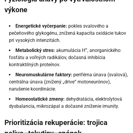
výkone
Energetické vyčerpanie:
pokles svalového a
pečeňového glykogénu, znížená kapacita oxidácie tukov
pri vysokých intenzitách.
+
Metabolický stres:
akumulácia H
, anorganického
fosfátu a voľných radikálov, dočasná inhibícia
kontraktilných proteínov.
Neuromuskulárne faktory:
periférna únava (svalová),
centrálna únava (znížený „drive“ motoneurónov),
narušenie koordinácie.
Homeostatické zmeny:
dehydratácia, elektrolytová
dysbalancia, mikrozápal a dočasné zníženie imunity.
Prioritizácia rekuperácie: trojica