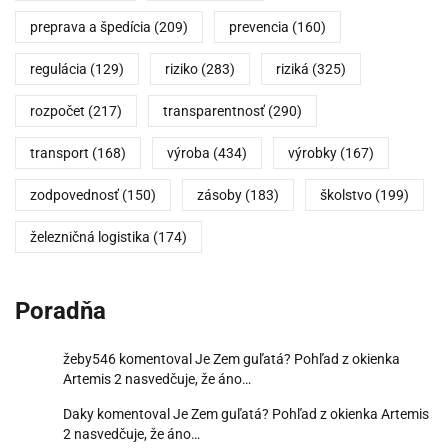
preprava a špedícia
(209)
prevencia
(160)
regulácia
(129)
riziko
(283)
riziká
(325)
rozpočet
(217)
transparentnosť
(290)
transport
(168)
výroba
(434)
výrobky
(167)
zodpovednosť
(150)
zásoby
(183)
školstvo
(199)
železničná logistika
(174)
Poradňa
žeby546
komentoval
Je Zem guľatá? Pohľad z okienka
Artemis 2 nasvedčuje, že áno…
Daky
komentoval
Je Zem guľatá? Pohľad z okienka Artemis
2 nasvedčuje, že áno…