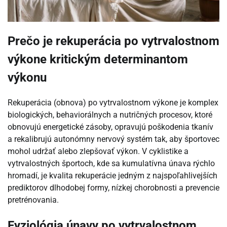
Prečo je rekuperácia po vytrvalostnom
výkone kritickým determinantom
výkonu
Rekuperácia (obnova) po vytrvalostnom výkone je komplex
biologických, behaviorálnych a nutričných procesov, ktoré
obnovujú energetické zásoby, opravujú poškodenia tkanív
a rekalibrujú autonómny nervový systém tak, aby športovec
mohol udržať alebo zlepšovať výkon. V cyklistike a
vytrvalostných športoch, kde sa kumulatívna únava rýchlo
hromadí, je kvalita rekuperácie jedným z najspoľahlivejších
prediktorov dlhodobej formy, nízkej chorobnosti a prevencie
pretrénovania.
Fyziológia únavy po vytrvalostnom