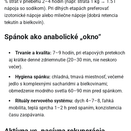
% strát v priebehu 2–4 hodín (napr. strata 1 kg → 1.5 l
nápoja so sodíkom). Pri dlhých etapách preferovať
izotonické nápoje alebo mliečne nápoje (dobrá retencia
tekutín a bielkovín).
Spánok ako anabolické „okno“
Trvanie a kvalita:
7–9 hodín, pri etapových pretekoch
aj krátke denné zdriemnutie (20–30 min, nie neskoro
večer).
Hygiena spánku:
chladná, tmavá miestnosť; večerné
jedlo s komplexnými sacharidmi a bielkovinami;
obmedzenie modrého svetla 60–90 min pred spánkom.
Rituály nervového systému:
dych 4–7–8, ľahká
mobilita, teplá sprcha 1–2 h pred spaním, konzistencia
času zaspávania.