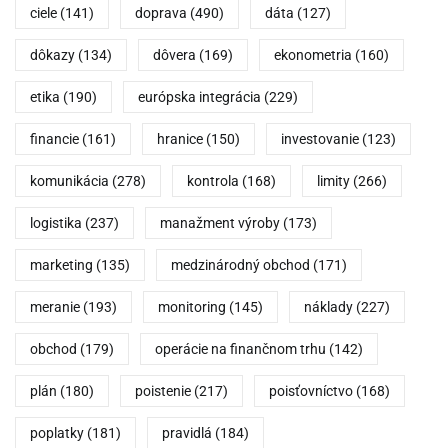
ciele
(141)
doprava
(490)
dáta
(127)
dôkazy
(134)
dôvera
(169)
ekonometria
(160)
etika
(190)
európska integrácia
(229)
financie
(161)
hranice
(150)
investovanie
(123)
komunikácia
(278)
kontrola
(168)
limity
(266)
logistika
(237)
manažment výroby
(173)
marketing
(135)
medzinárodný obchod
(171)
meranie
(193)
monitoring
(145)
náklady
(227)
obchod
(179)
operácie na finančnom trhu
(142)
plán
(180)
poistenie
(217)
poisťovníctvo
(168)
poplatky
(181)
pravidlá
(184)