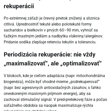
rekuperácii
Po extrémnej záťaži je črevný prietok znížený a sliznica
citlivá. Uprednostniť tekuté alebo polotekuté formy
sacharidov a bielkovín v prvých 60–90 min, vyhnúť sa
ťažkým mastným jedlám a nadbytku vlákniny/alergénov.
Pridanie sodíka zlepšuje retenciu tekutín a toleranciu.
Periodizácia rekuperácie: nie vždy
„maximalizovať“, ale „optimalizovať“
V blokoch, kde je cieľom adaptácia (napr. mitochondriálna
biogenéza), môže byť vhodné mierne „podrekuperovať“
(napr. bez agresívnych antioxidačných zásahov, s ľahko
oneskoreným masívnym príjmom energie), aby sa
zachoval stimulačný signál. V pred-pretekovej fáze a počas
súťažného obdobia sa naopak maximalizuje rýchla