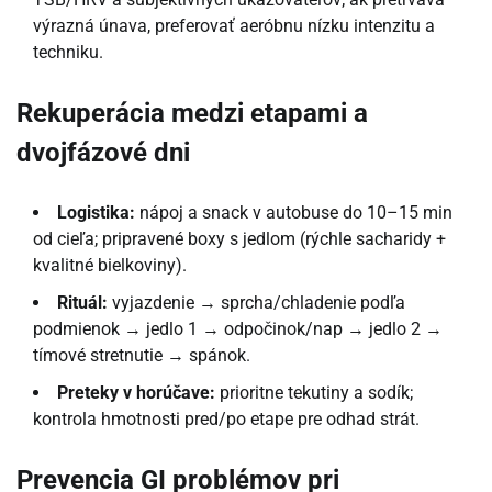
výrazná únava, preferovať aeróbnu nízku intenzitu a
techniku.
Rekuperácia medzi etapami a
dvojfázové dni
Logistika:
nápoj a snack v autobuse do 10–15 min
od cieľa; pripravené boxy s jedlom (rýchle sacharidy +
kvalitné bielkoviny).
Rituál:
vyjazdenie → sprcha/chladenie podľa
podmienok → jedlo 1 → odpočinok/nap → jedlo 2 →
tímové stretnutie → spánok.
Preteky v horúčave:
prioritne tekutiny a sodík;
kontrola hmotnosti pred/po etape pre odhad strát.
Prevencia GI problémov pri