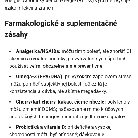
energie. Chronický deficit energie (RED-S) výrazne zvyšuje
riziko infekcií a zranení.
Farmakologické a suplementačné
zásahy
Analgetiká/NSAIDs:
môžu tlmiť bolesť, ale zhoršiť GI
sliznicu a renálne prietoky; pri vytrvalostných športoch
používať veľmi obozretne a nie preventívne.
Omega-3 (EPA/DHA):
pri vysokom zápalovom strese
môžu pomôcť subjektívnej bolesti; dôležitá je
konzistencia a dávka, nie akútne megadávky.
Cherry/tart cherry, kakao, čierne ríbezle:
polyfenoly
môžu zmierniť DOMS; načasovanie mimo kľúčových
adaptačných tréningov minimalizuje tlmenie signálov.
Probiotiká a vitamín D:
pri deficite a vysokej
chorobnosti môžu byť prínosné; dávkovanie