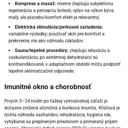
Komprese a masáž:
mierne zlepšujú subjektívnu
regeneráciu a percepciu bolesti; vplyv na výkon býva
malý, ale placebo/komfort efekt je relevantný.
Elektrická stimulácia/perkusné zariadenia:
variabilné výsledky; používať skôr pre komfort a
prekrvenie, nie ako náhradu základov.
Sauna/tepelné procedúry:
zlepšujú relaxáciu a
vaskularizáciu; po extrémnej dehydratácii sú
kontraindikované, v adaptačnom období môžu podporiť
tepelné aklimatizačné odpovede.
Imunitné okno a chorobnosť
Prvých 3–24 hodín po ťažkej vytrvalostnej záťaži je
dočasne znížená slizničná a bunková imunita. Kľúčová je
rýchla náhrada sacharidov, rehydratácia, hygiena rúk,
vyhýbanie sa preplneným priestorom a primeraný príjem