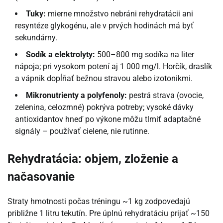
Tuky:
mierne množstvo nebráni rehydratácii ani
resyntéze glykogénu, ale v prvých hodinách má byť
sekundárny.
Sodík a elektrolyty:
500–800 mg sodíka na liter
nápoja; pri vysokom potení aj 1 000 mg/l. Horčík, draslík
a vápnik dopĺňať bežnou stravou alebo izotonikmi.
Mikronutrienty a polyfenoly:
pestrá strava (ovocie,
zelenina, celozrnné) pokrýva potreby; vysoké dávky
antioxidantov hneď po výkone môžu tlmiť adaptačné
signály – používať cielene, nie rutinne.
Rehydratácia: objem, zloženie a
načasovanie
Straty hmotnosti počas tréningu ~1 kg zodpovedajú
približne 1 litru tekutín. Pre úplnú rehydratáciu prijať ~150