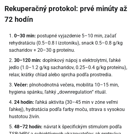
Rekuperačný protokol: prvé minúty až
72 hodín
0–30 min:
postupné vyjazdenie 5–10 min, začať
rehydratáciu (0.5–0.8 l izotoniku), snack 0.5–0.8 g/kg
sacharidov + 20–30 g proteínu.
30–120 min:
doplnkový nápoj s elektrolytmi, ľahké
jedlo (1.0–1.2 g/kg sacharidov, 0.25–0.4 g/kg proteínu),
relax; krátky chlad alebo sprcha podľa prostredia.
Večer:
plnohodnotná večera, mobilita 10–15 min,
hygiena spánku, ľahký „downregulation“ rituál.
24 hodín:
ľahká aktivita (30–45 min v zóne veľmi
ľahkej), hydratácia podľa farby moču, strava s vysokou
hustotou živín.
48–72 hodín:
návrat k špecifickým stimulom podľa
TSB/HRV a subjektívnych ukazovateľov; ak pretrváva