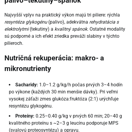
palivo–tekutiny–spánok
Najvyšší vplyv na praktický výkon majú tri piliere: rýchla
resyntéza glykogénu
(palivo), adekvátna
rehydratácia s
elektrolytmi
(tekutiny) a
kvalitný spánok
. Ostatné modality
sú podporné a ich efekt zriedka preváži slabiny v týchto
pilieroch.
Nutričná rekuperácia: makro- a
mikronutrienty
Sacharidy:
1.0–1.2 g/kg/h počas prvých 3–4 hodín
po výkone (každých 30 min menšie dávky). Pri veľmi
vysokej záťaži zmes glukóza:fruktóza (2:1) urýchľuje
resyntézu glykogénu.
Proteíny:
0.25–0.40 g/kg v prvých 60 min; 20–40 g
kvalitného proteínu s ~2–3 g leucínu podporuje MPS
(svalovú proteosyntézu) a opravu.