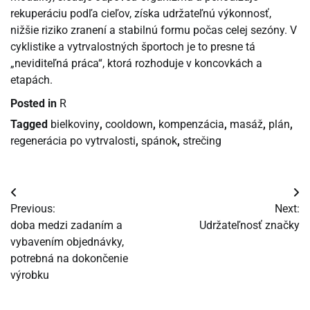
rekuperáciu podľa cieľov, získa udržateľnú výkonnosť,
nižšie riziko zranení a stabilnú formu počas celej sezóny. V
cyklistike a vytrvalostných športoch je to presne tá
„neviditeľná práca“, ktorá rozhoduje v koncovkách a
etapách.
Posted in
R
Tagged
bielkoviny
,
cooldown
,
kompenzácia
,
masáž
,
plán
,
regenerácia po vytrvalosti
,
spánok
,
strečing
Navigácia
Previous:
Next:
v
doba medzi zadaním a
Udržateľnosť značky
vybavením objednávky,
článku
potrebná na dokončenie
výrobku