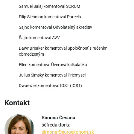
Samuel Salaj
komentoval
SCRUM
Filip Sichman
komentoval
Parcela
Šajno
komentoval
Odvolateľný akreditív
Šajto
komentoval
AVV
DawnBreaker
komentoval
Spoločnosť s ručením
obmedzeným
Ellen
komentoval
Úverová kalkulačka
Julius Simsky
komentoval
Priemysel
Dwaewiel
komentoval
IOST (IOST)
Kontakt
Simona Česaná
šéfredaktorka
simona@euroekonom.sk