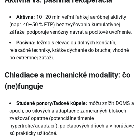
Aktívna vs. pasívna rekuperácia
Aktívna:
10–20 min veľmi ľahkej aeróbnej aktivity
(napr. 40–50 % FTP) bez zvyšovania kumulatívnej
záťaže; podporuje venózny návrat a pocitové uvoľnenie.
Pasívna:
ležmo s eleváciou dolných končatín,
relaxačné techniky, krátke dýchanie do brucha; vhodné
po extrémnej záťaži.
Chladiace a mechanické modality: čo
(ne)funguje
Studené ponory/ľadové kúpele:
môžu znížiť DOMS a
opuch; po silových a adaptačne zameraných blokoch
zvažovať opatrne (potenciálne tlmenie
hypertrofie/adaptácií); po etapových dňoch a v horúčave
sú prakticky užitočné.