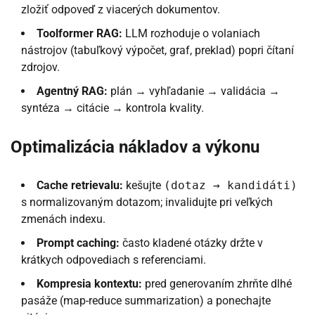
zložiť odpoveď z viacerých dokumentov.
Toolformer RAG:
LLM rozhoduje o volaniach
nástrojov (tabuľkový výpočet, graf, preklad) popri čítaní
zdrojov.
Agentný RAG:
plán → vyhľadanie → validácia →
syntéza → citácie → kontrola kvality.
Optimalizácia nákladov a výkonu
Cache retrievalu:
kešujte
(dotaz → kandidáti)
s normalizovaným dotazom; invalidujte pri veľkých
zmenách indexu.
Prompt caching:
často kladené otázky držte v
krátkych odpovediach s referenciami.
Kompresia kontextu:
pred generovaním zhrňte dlhé
pasáže (map-reduce summarization) a ponechajte