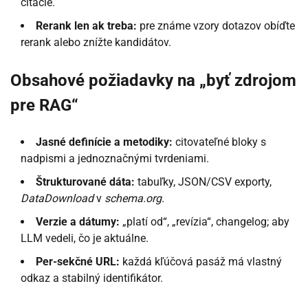
citácie.
Rerank len ak treba:
pre známe vzory dotazov obíďte
rerank alebo znížte kandidátov.
Obsahové požiadavky na „byť zdrojom
pre RAG“
Jasné definície a metodiky:
citovateľné bloky s
nadpismi a jednoznačnými tvrdeniami.
Štrukturované dáta:
tabuľky, JSON/CSV exporty,
DataDownload
v
schema.org
.
Verzie a dátumy:
„platí od“, „revízia“, changelog; aby
LLM vedeli, čo je aktuálne.
Per-sekčné URL:
každá kľúčová pasáž má vlastný
odkaz a stabilný identifikátor.