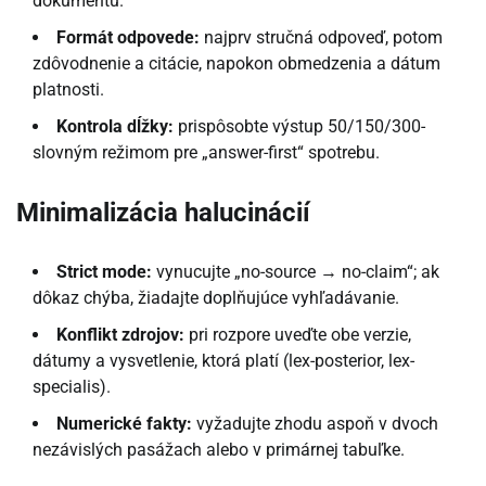
dokumentu.
Formát odpovede:
najprv stručná odpoveď, potom
zdôvodnenie a citácie, napokon obmedzenia a dátum
platnosti.
Kontrola dĺžky:
prispôsobte výstup 50/150/300-
slovným režimom pre „answer-first“ spotrebu.
Minimalizácia halucinácií
Strict mode:
vynucujte „no-source → no-claim“; ak
dôkaz chýba, žiadajte doplňujúce vyhľadávanie.
Konflikt zdrojov:
pri rozpore uveďte obe verzie,
dátumy a vysvetlenie, ktorá platí (lex-posterior, lex-
specialis).
Numerické fakty:
vyžadujte zhodu aspoň v dvoch
nezávislých pasážach alebo v primárnej tabuľke.