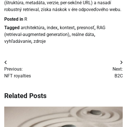
(štruktúra, metadáta, verzie, per-sekčné URL) a nasadí
robustný retrieval, získa náskok v ére odpoveďového webu.
Posted in
R
Tagged
architektúra
,
index
,
kontext
,
presnosť
,
RAG
(retrieval-augmented generation)
,
reálne dáta
,
vyhľadávanie
,
zdroje
Navigácia
Previous:
Next:
v
NFT royalties
B2C
článku
Related Posts