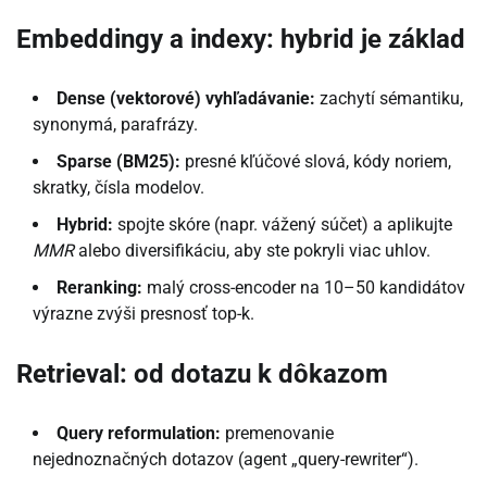
Embeddingy a indexy: hybrid je základ
Dense (vektorové) vyhľadávanie:
zachytí sémantiku,
synonymá, parafrázy.
Sparse (BM25):
presné kľúčové slová, kódy noriem,
skratky, čísla modelov.
Hybrid:
spojte skóre (napr. vážený súčet) a aplikujte
MMR
alebo diversifikáciu, aby ste pokryli viac uhlov.
Reranking:
malý cross-encoder na 10–50 kandidátov
výrazne zvýši presnosť top-k.
Retrieval: od dotazu k dôkazom
Query reformulation:
premenovanie
nejednoznačných dotazov (agent „query-rewriter“).