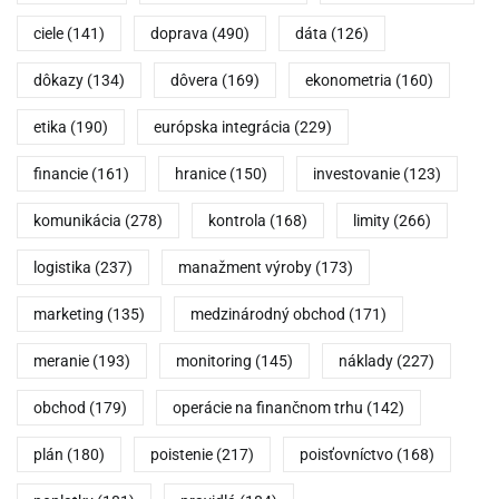
ciele
(141)
doprava
(490)
dáta
(126)
dôkazy
(134)
dôvera
(169)
ekonometria
(160)
etika
(190)
európska integrácia
(229)
financie
(161)
hranice
(150)
investovanie
(123)
komunikácia
(278)
kontrola
(168)
limity
(266)
logistika
(237)
manažment výroby
(173)
marketing
(135)
medzinárodný obchod
(171)
meranie
(193)
monitoring
(145)
náklady
(227)
obchod
(179)
operácie na finančnom trhu
(142)
plán
(180)
poistenie
(217)
poisťovníctvo
(168)