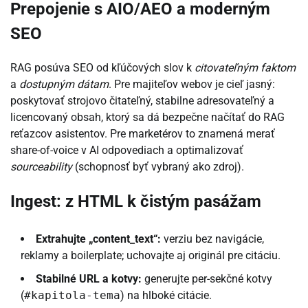
Prepojenie s AIO/AEO a moderným
SEO
RAG posúva SEO od kľúčových slov k
citovateľným faktom
a
dostupným dátam
. Pre majiteľov webov je cieľ jasný:
poskytovať strojovo čitateľný, stabilne adresovateľný a
licencovaný obsah, ktorý sa dá bezpečne načítať do RAG
reťazcov asistentov. Pre marketérov to znamená merať
share-of-voice v AI odpovediach a optimalizovať
sourceability
(schopnosť byť vybraný ako zdroj).
Ingest: z HTML k čistým pasážam
Extrahujte „content_text“:
verziu bez navigácie,
reklamy a boilerplate; uchovajte aj originál pre citáciu.
Stabilné URL a kotvy:
generujte per-sekčné kotvy
(
#kapitola-tema
) na hlboké citácie.