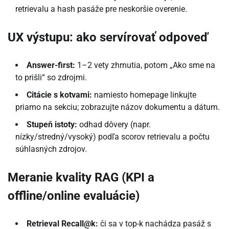
retrievalu a hash pasáže pre neskoršie overenie.
UX výstupu: ako servírovať odpoveď
Answer-first:
1–2 vety zhrnutia, potom „Ako sme na
to prišli“ so zdrojmi.
Citácie s kotvami:
namiesto homepage linkujte
priamo na sekciu; zobrazujte názov dokumentu a dátum.
Stupeň istoty:
odhad dôvery (napr.
nízky/stredný/vysoký) podľa scorov retrievalu a počtu
súhlasných zdrojov.
Meranie kvality RAG (KPI a
offline/online evaluácie)
Retrieval Recall@k:
či sa v top-k nachádza pasáž s