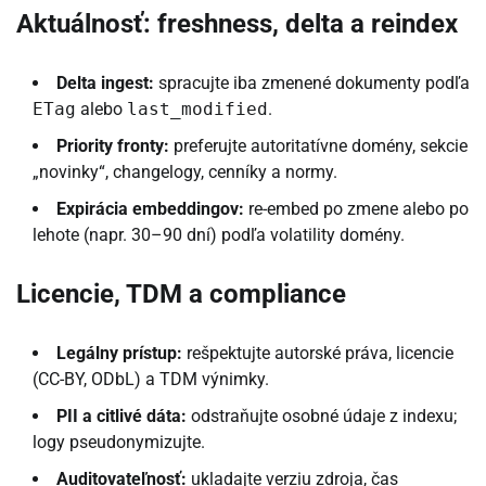
Aktuálnosť: freshness, delta a reindex
Delta ingest:
spracujte iba zmenené dokumenty podľa
ETag
alebo
last_modified
.
Priority fronty:
preferujte autoritatívne domény, sekcie
„novinky“, changelogy, cenníky a normy.
Expirácia embeddingov:
re-embed po zmene alebo po
lehote (napr. 30–90 dní) podľa volatility domény.
Licencie, TDM a compliance
Legálny prístup:
rešpektujte autorské práva, licencie
(CC-BY, ODbL) a TDM výnimky.
PII a citlivé dáta:
odstraňujte osobné údaje z indexu;
logy pseudonymizujte.
Auditovateľnosť:
ukladajte verziu zdroja, čas