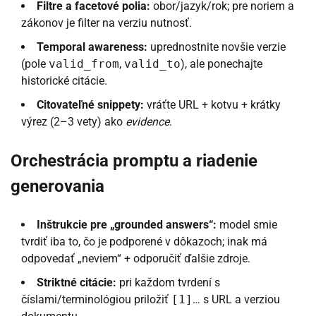
Filtre a facetové polia:
obor/jazyk/rok; pre noriem a
zákonov je filter na verziu nutnosť.
Temporal awareness:
uprednostnite novšie verzie
(pole
valid_from
,
valid_to
), ale ponechajte
historické citácie.
Citovateľné snippety:
vráťte URL + kotvu + krátky
výrez (2–3 vety) ako
evidence
.
Orchestrácia promptu a riadenie
generovania
Inštrukcie pre „grounded answers“:
model smie
tvrdiť iba to, čo je podporené v dôkazoch; inak má
odpovedať „neviem“ + odporučiť ďalšie zdroje.
Striktné citácie:
pri každom tvrdení s
číslami/terminológiou priložiť
[1]
… s URL a verziou