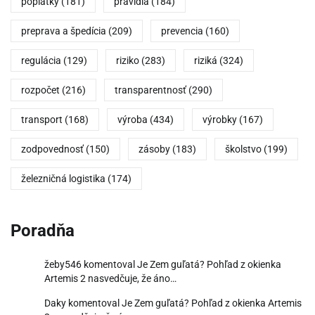
poplatky
(181)
pravidlá
(184)
preprava a špedícia
(209)
prevencia
(160)
regulácia
(129)
riziko
(283)
riziká
(324)
rozpočet
(216)
transparentnosť
(290)
transport
(168)
výroba
(434)
výrobky
(167)
zodpovednosť
(150)
zásoby
(183)
školstvo
(199)
železničná logistika
(174)
Poradňa
žeby546
komentoval
Je Zem guľatá? Pohľad z okienka
Artemis 2 nasvedčuje, že áno…
Daky
komentoval
Je Zem guľatá? Pohľad z okienka Artemis