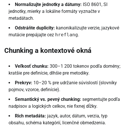
Normalizujte jednotky a dátumy:
ISO 8601, SI
jednotky, mierky a lokálne formáty vyznačte v
metadátach.
Odstráňte duplicity:
kanonikalizujte verzie, jazykové
mutácie prepájajte cez
hreflang
.
Chunking a kontextové okná
Veľkosť chunku:
300–1 200 tokenov podľa domény;
kratšie pre definície, dlhšie pre metodiky.
Prekryv:
10–20 % pre udržanie súvislostí (slovníky
pojmov, vzorce, definície).
Semantický vs. pevný chunking:
segmentujte podľa
nadpisov a logických celkov, nie fixnej dĺžky.
Rich metadáta:
jazyk, autor, dátum, verzia, typ
obsahu, schéma kategórií, licenčné obmedzenia.