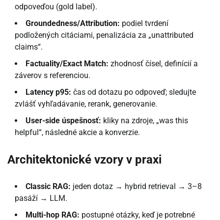
odpoveďou (gold label).
Groundedness/Attribution:
podiel tvrdení
podložených citáciami, penalizácia za „unattributed
claims“.
Factuality/Exact Match:
zhodnosť čísel, definícií a
záverov s referenciou.
Latency p95:
čas od dotazu po odpoveď; sledujte
zvlášť vyhľadávanie, rerank, generovanie.
User-side úspešnosť:
kliky na zdroje, „was this
helpful“, následné akcie a konverzie.
Architektonické vzory v praxi
Classic RAG:
jeden dotaz → hybrid retrieval → 3–8
pasáží → LLM.
Multi-hop RAG:
postupné otázky, keď je potrebné