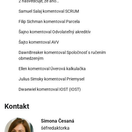
2 nasvedčuje, že áno…
Samuel Salaj
komentoval
SCRUM
Filip Sichman
komentoval
Parcela
Šajno
komentoval
Odvolateľný akreditív
Šajto
komentoval
AVV
DawnBreaker
komentoval
Spoločnosť s ručením
obmedzeným
Ellen
komentoval
Úverová kalkulačka
Julius Simsky
komentoval
Priemysel
Dwaewiel
komentoval
IOST (IOST)
Kontakt
Simona Česaná
šéfredaktorka