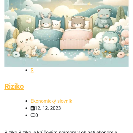
R
Riziko
Ekonomický slovník
12. 12. 2023
0
Riziko Riziko je kľúčovým pojmom v oblasti ekonómie,