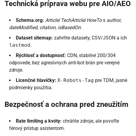
Technická príprava webu pre AIO/AEO
Schema.org:
Article
/
TechArticle
/
HowTo
s
author
,
dateModified
,
citation
,
isBasedOn
.
Dataset sitemap:
zahrňte datasety, CSV/JSON a ich
lastmod
.
Rýchlosť a dostupnosť:
CDN, stabilné 200/304
odpovede, bez agresívnych anti-bot brán pre verejné
zdroje.
Licenčné hlavičky:
X-Robots-Tag
pre TDM, jasné
podmienky použitia.
Bezpečnosť a ochrana pred zneužitím
Rate limiting a kvóty:
chráňte zdroje, ale povoľte
férový prístup asistentom.