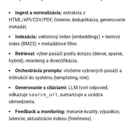
Ingest a normalizácia:
extrakcia z
HTML/API/CSV/PDF, čistenie, deduplikácia, generovanie
metadát.
Indexácia:
vektorový index (embeddingy) + textový
index (BM25) + metadátové filtre.
Retrieval:
výber pasáží podľa dotazu (dense, sparse,
hybrid), reranking a diverzifikácia.
Orchestrácia promptu:
vloženie vybraných pasáží a
inštrukcií do systému (templating, role).
Generovanie s citáciami:
LLM tvorí odpoveď,
odkazuje
source_url
, sumarizuje a uvádza
obmedzenia.
Feedback a monitoring:
meranie kvality, výpadkov,
latencie, aktualizácie indexu (freshness).