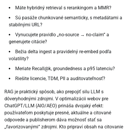
Máte hybridný retrieval s rerankingom a MMR?
Sú pasáže chunkované semanticky, s metadátami a
stabilnými URL?
Vynucujete pravidlo „no-source → no-claim“ a
generujete citácie?
Bežia delta ingest a pravidelný re-embed podľa
volatility?
Meriate Recall@k, groundedness a p95 latenciu?
Riešite licencie, TDM, PII a auditovateľnosť?
RAG je praktický spôsob, ako prepojiť silu LLM s
dôveryhodnými zdrojmi. V optimalizácii webov pre
ChatGPT/LLM (AIO/AEO) prináša dvojaký efekt:
používateľom poskytuje presné, aktuálne a citované
odpovede a publisherom dáva možnosť stať sa
„favorizovanými“ zdrojmi. Kto pripraví obsah na citovanie