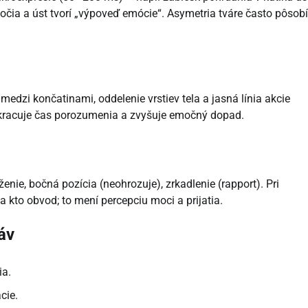
bočia a úst tvorí „výpoveď emócie“. Asymetria tváre často pôsobí
 medzi končatinami, oddelenie vrstiev tela a jasná línia akcie
skracuje čas porozumenia a zvyšuje emočný dopad.
íženie, bočná pozícia (neohrozuje), zrkadlenie (rapport). Pri
a kto obvod; to mení percepciu moci a prijatia.
áv
ia.
cie.