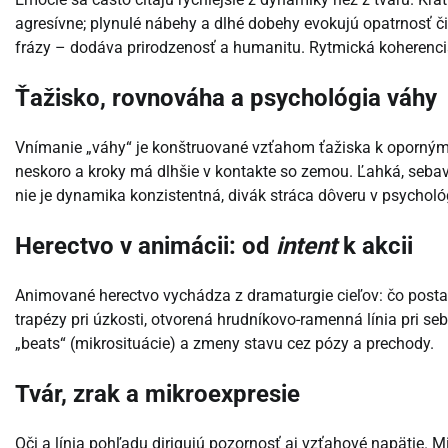
agresívne; plynulé nábehy a dlhé dobehy evokujú opatrnosť č
frázy – dodáva prirodzenosť a humanitu. Rytmická koherenci
Ťažisko, rovnováha a psychológia váhy
Vnímanie „váhy“ je konštruované vzťahom ťažiska k oporným
neskoro a kroky má dlhšie v kontakte so zemou. Ľahká, sebav
nie je dynamika konzistentná, divák stráca dôveru v psycholó
Herectvo v animácii: od
intent
k akcii
Animované herectvo vychádza z dramaturgie cieľov: čo postav
trapézy pri úzkosti, otvorená hrudníkovo-ramenná línia pri s
„beats“ (mikrosituácie) a zmeny stavu cez pózy a prechody.
Tvár, zrak a mikroexpresie
Oči a línia pohľadu dirigujú pozornosť aj vzťahové napätie. 