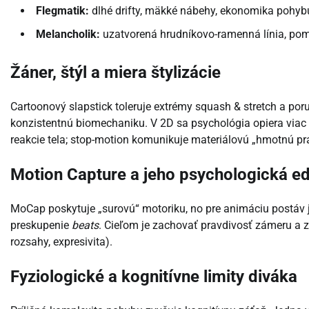
Flegmatik:
dlhé drifty, mäkké nábehy, ekonomika pohyb
Melancholik:
uzatvorená hrudníkovo-ramenná línia, poma
Žáner, štýl a miera štylizácie
Cartoonový slapstick toleruje extrémy squash & stretch a por
konzistentnú biomechaniku. V 2D sa psychológia opiera viac 
reakcie tela; stop-motion komunikuje materiálovú „hmotnú pr
Motion Capture a jeho psychologická ed
MoCap poskytuje „surovú“ motoriku, no pre animáciu postáv j
preskupenie
beats
. Cieľom je zachovať pravdivosť zámeru a z
rozsahy, expresivita).
Fyziologické a kognitívne limity diváka