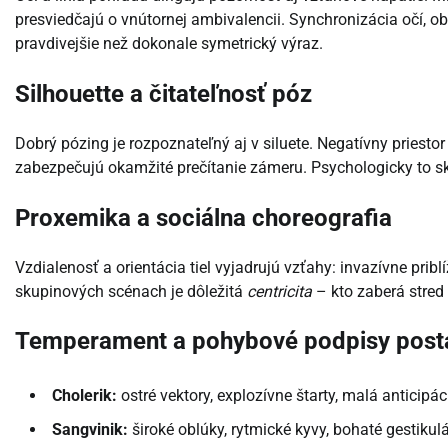
presviedčajú o vnútornej ambivalencii. Synchronizácia očí, o
pravdivejšie než dokonale symetrický výraz.
Silhouette a čitateľnosť póz
Dobrý pózing je rozpoznateľný aj v siluete. Negatívny priestor
zabezpečujú okamžité prečítanie zámeru. Psychologicky to 
Proxemika a sociálna choreografia
Vzdialenosť a orientácia tiel vyjadrujú vzťahy: invazívne pribl
skupinových scénach je dôležitá
centricita
– kto zaberá stred 
Temperament a pohybové podpisy post
Cholerik:
ostré vektory, explozívne štarty, malá anticipác
Sangvinik:
široké oblúky, rytmické kyvy, bohaté gestikulá