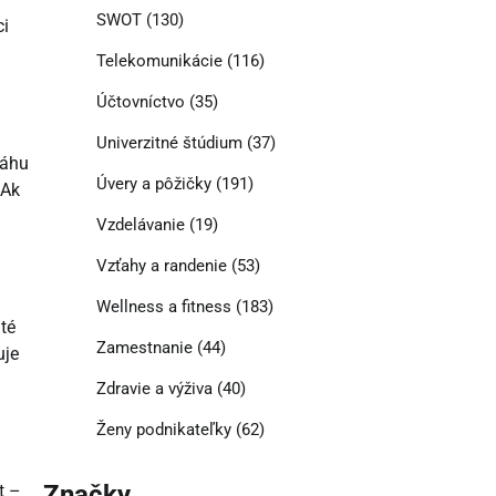
SWOT
(130)
ci
Telekomunikácie
(116)
Účtovníctvo
(35)
Univerzitné štúdium
(37)
váhu
Úvery a pôžičky
(191)
 Ak
Vzdelávanie
(19)
Vzťahy a randenie
(53)
Wellness a fitness
(183)
té
Zamestnanie
(44)
uje
Zdravie a výživa
(40)
Ženy podnikateľky
(62)
Značky
t –