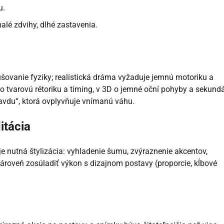
u.
lé zdvihy, dlhé zastavenia.
ušovanie fyziky; realistická dráma vyžaduje jemnú motoriku a
o tvarovú rétoriku a timing, v 3D o jemné oční pohyby a sekund
avdu“, ktorá ovplyvňuje vnímanú váhu.
itácia
e nutná štylizácia: vyhladenie šumu, zvýraznenie akcentov,
ároveň zosúladiť výkon s dizajnom postavy (proporcie, kĺbové