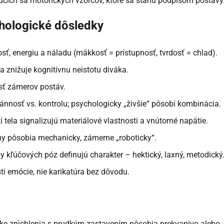
cich sa motorických vzorcov, ktoré sa stanú podpisom postavy
hologické dôsledky
, energiu a náladu (mäkkosť = prístupnosť, tvrdosť = chlad).
 znižuje kognitívnu neistotu diváka.
sť zámerov postáv.
ánnosť vs. kontrolu; psychologicky „živšie“ pôsobí kombinácia.
tela signalizujú materiálové vlastnosti a vnútorné napätie.
my pôsobia mechanicky, zámerne „roboticky“.
 kľúčových póz definujú charakter – hektický, laxný, metodický
i emócie, nie karikatúra bez dôvodu.
átke zrýchlenia s prudkým zastavením pôsobia prekvapivo alebo