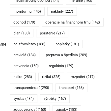
medzinárodný obchod
(171)
meranie
(193)
monitoring
(145)
náklady
(227)
obchod
(179)
operácie na finančnom trhu
(142)
plán
(180)
poistenie
(217)
poisťovníctvo
(168)
poplatky
(181)
árne
pravidlá
(184)
preprava a špedícia
(209)
prevencia
(160)
regulácia
(129)
riziko
(283)
riziká
(325)
rozpočet
(217)
transparentnosť
(290)
transport
(168)
výroba
(434)
výrobky
(167)
zodpovednosť
(150)
zásoby
(183)