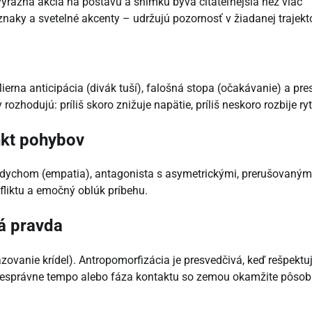
výrazná akcia na postavu a snímku býva čitateľnejšia než viac
naky a svetelné akcenty – udržujú pozornosť v žiadanej trajektó
ierna anticipácia (divák tuší), falošná stopa (očakávanie) a pre
ozhodujú: príliš skoro znižuje napätie, príliš neskoro rozbije r
nkt pohybov
 dychom (empatia), antagonista s asymetrickými, prerušovaným
fliktu a emočný oblúk príbehu.
á pravda
ázovanie krídel). Antropomorfizácia je presvedčivá, keď rešpektu
 Nesprávne tempo alebo fáza kontaktu so zemou okamžite pôsob