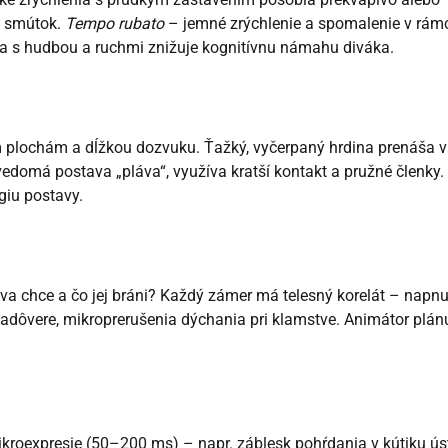
i smútok.
Tempo rubato
– jemné zrýchlenie a spomalenie v rám
a s hudbou a ruchmi znižuje kognitívnu námahu diváka.
 plochám a dĺžkou dozvuku. Ťažký, vyčerpaný hrdina prenáša 
edomá postava „pláva“, využíva kratší kontakt a pružné členky.
giu postavy.
a chce a čo jej bráni? Každý zámer má telesný korelát – napnu
ebadôvere, mikroprerušenia dýchania pri klamstve. Animátor plán
Mikroexpresie (50–200 ms) – napr. záblesk pohŕdania v kútiku ús