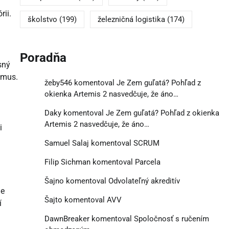
rii.
školstvo
(199)
železničná logistika
(174)
Poradňa
sný
ytmus.
žeby546
komentoval
Je Zem guľatá? Pohľad z
okienka Artemis 2 nasvedčuje, že áno…
Daky
komentoval
Je Zem guľatá? Pohľad z okienka
Artemis 2 nasvedčuje, že áno…
i
Samuel Salaj
komentoval
SCRUM
Filip Sichman
komentoval
Parcela
Šajno
komentoval
Odvolateľný akreditív
je
Šajto
komentoval
AVV
í
DawnBreaker
komentoval
Spoločnosť s ručením