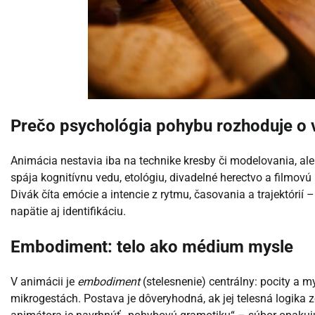
Prečo psychológia pohybu rozhoduje o 
Animácia nestavia iba na technike kresby či modelovania, al
spája kognitívnu vedu, etológiu, divadelné herectvo a filmovú r
Divák číta emócie a intencie z rytmu, časovania a trajektórií
napätie aj identifikáciu.
Embodiment: telo ako médium mysle
V animácii je
embodiment
(stelesnenie) centrálny: pocity a my
mikrogestách. Postava je dôveryhodná, ak jej telesná logika