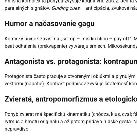
Prílišná komplexita pohybu zvyšuje kognitívnu záťaž. Jedna 
paralelných signálov.
Guiding cues
– anticipácia, zvukové náz
Humor a načasovanie gagu
Komický účinok závisí na „set-up – misdirection – pay-off“. M
beat odhalenia (prekvapenie) vytvárajú smiech. Mikrosekundy r
Antagonista vs. protagonista: kontrapu
Protagonista často pracuje s otvorenými oblúkmi a plynulým
vektormi (napätie). Kontrast podpisov zvyšuje čitateľnosť kon
Zvieratá, antropomorfizmus a etologick
Pohyb zvierat má špecifickú kinematiku (chôdza, klus, cval; f
rytmus a hmotu originálu a až potom pridáva ľudské gestá.
nepravdivo.