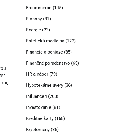
E-commerce
(145)
E-shopy
(81)
Energie
(23)
Estetická medicína
(122)
Financie a peniaze
(85)
Finančné poradenstvo
(65)
ybu
HR a nábor
(79)
er.
mor,
Hypotekárne úvery
(36)
Influenceri
(203)
Investovanie
(81)
Kreditné karty
(168)
Kryptomeny
(35)