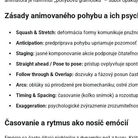
animátora je navrhnúť „pohybovú gramotiku“ – súbor opakujú
Zásady animovaného pohybu a ich psyc
Squash & Stretch:
deformácia formy komunikuje pružnosť
Anticipation:
predpríprava pohybu upriamuje pozornosť a
Staging:
jasné komponovanie akcie podporuje čitateľno
Straight ahead / Pose to pose:
prístup ovplyvňuje spont
Follow through & Overlap:
dozvuky a fázový posun častí 
Arcs:
oblúky sú prirodzené pre biomechaniku; ostré zlo
Timing & Spacing:
časovanie (koľko snímok) a rozostupy
Exaggeration:
psychologické zvýraznenie zrozumiteľnost
Časovanie a rytmus ako nosič emócií
Emócie sa často čítajú rýchlejšie z dynamiky než z tvaru. Kr