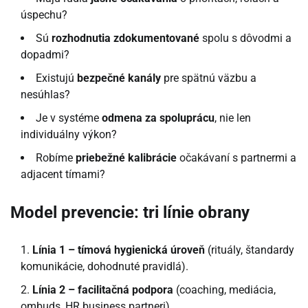
úspechu?
Sú
rozhodnutia zdokumentované
spolu s dôvodmi a
dopadmi?
Existujú
bezpečné kanály
pre spätnú väzbu a
nesúhlas?
Je v systéme
odmena za spoluprácu
, nie len
individuálny výkon?
Robíme
priebežné kalibrácie
očakávaní s partnermi a
adjacent tímami?
Model prevencie: tri línie obrany
Línia 1 – tímová hygienická úroveň
(rituály, štandardy
komunikácie, dohodnuté pravidlá).
Línia 2 – facilitačná podpora
(coaching, mediácia,
ombuds, HR business partneri).