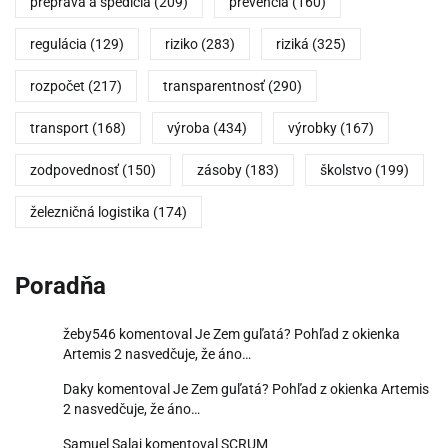
preprava a špedícia
(209)
prevencia
(160)
regulácia
(129)
riziko
(283)
riziká
(325)
rozpočet
(217)
transparentnosť
(290)
transport
(168)
výroba
(434)
výrobky
(167)
zodpovednosť
(150)
zásoby
(183)
školstvo
(199)
železničná logistika
(174)
Poradňa
žeby546
komentoval
Je Zem guľatá? Pohľad z okienka
Artemis 2 nasvedčuje, že áno…
Daky
komentoval
Je Zem guľatá? Pohľad z okienka Artemis
2 nasvedčuje, že áno…
Samuel Salaj
komentoval
SCRUM