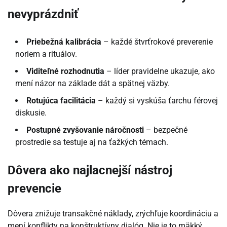
nevyprázdniť
Priebežná kalibrácia
– každé štvrťrokové preverenie
noriem a rituálov.
Viditeľné rozhodnutia
– líder pravidelne ukazuje, ako
mení názor na základe dát a spätnej väzby.
Rotujúca facilitácia
– každý si vyskúša ťarchu férovej
diskusie.
Postupné zvyšovanie náročnosti
– bezpečné
prostredie sa testuje aj na ťažkých témach.
Dôvera ako najlacnejší nástroj
prevencie
Dôvera znižuje transakčné náklady, zrýchľuje koordináciu a
mení konflikty na konštruktívny dialóg. Nie je to mäkký