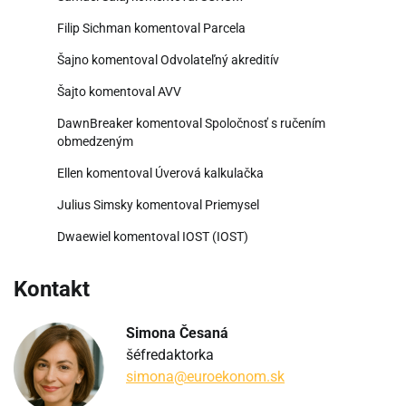
Filip Sichman
komentoval
Parcela
Šajno
komentoval
Odvolateľný akreditív
Šajto
komentoval
AVV
DawnBreaker
komentoval
Spoločnosť s ručením
obmedzeným
Ellen
komentoval
Úverová kalkulačka
Julius Simsky
komentoval
Priemysel
Dwaewiel
komentoval
IOST (IOST)
Kontakt
Simona Česaná
šéfredaktorka
simona@euroekonom.sk