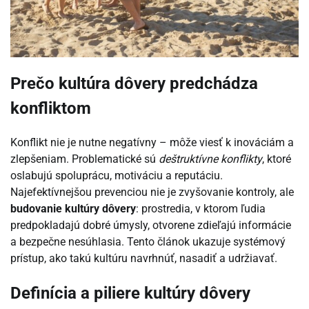
Prečo kultúra dôvery predchádza
konfliktom
Konflikt nie je nutne negatívny – môže viesť k inováciám a
zlepšeniam. Problematické sú
deštruktívne konflikty
, ktoré
oslabujú spoluprácu, motiváciu a reputáciu.
Najefektívnejšou prevenciou nie je zvyšovanie kontroly, ale
budovanie kultúry dôvery
: prostredia, v ktorom ľudia
predpokladajú dobré úmysly, otvorene zdieľajú informácie
a bezpečne nesúhlasia. Tento článok ukazuje systémový
prístup, ako takú kultúru navrhnúť, nasadiť a udržiavať.
Definícia a piliere kultúry dôvery