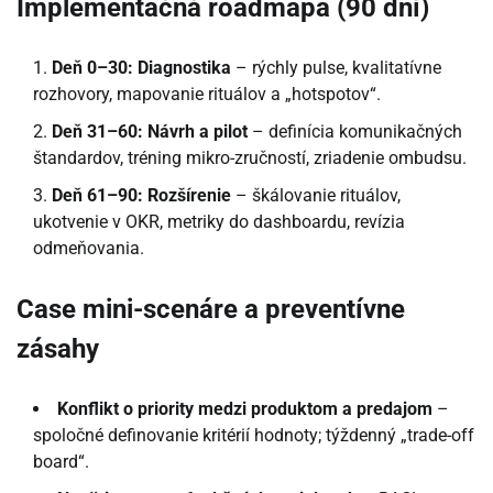
Implementačná roadmapa (90 dní)
Deň 0–30: Diagnostika
– rýchly pulse, kvalitatívne
rozhovory, mapovanie rituálov a „hotspotov“.
Deň 31–60: Návrh a pilot
– definícia komunikačných
štandardov, tréning mikro-zručností, zriadenie ombudsu.
Deň 61–90: Rozšírenie
– škálovanie rituálov,
ukotvenie v OKR, metriky do dashboardu, revízia
odmeňovania.
Case mini-scenáre a preventívne
zásahy
Konflikt o priority medzi produktom a predajom
–
spoločné definovanie kritérií hodnoty; týždenný „trade-off
board“.