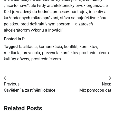
„nice-to-have“, ale tvrdý architektonický prvok organizácie.
Keď je vsadený do hodnôt, procesov, nástrojov, incentív a
každodenných mikro-správaní, stáva sa najefektívnejšou
poistkou proti deštruktívnym sporom – a zároveň
akcelerátorom výkonu a inovácií.
Posted in
P
Tagged
facilitácia
,
komunikácia
,
konflikt
,
konfliktov
,
mediácia
,
prevencia
,
prevencia konfliktov prostredníctvom
kultúry dôvery
,
prostredníctvom
Navigácia
Previous:
Next:
v
Osvětlení a zastínění ložnice
Mix pomocou dát
článku
Related Posts