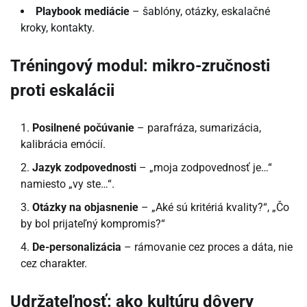
Playbook mediácie
– šablóny, otázky, eskalačné
kroky, kontakty.
Tréningový modul: mikro-zručnosti
proti eskalácii
Posilnené počúvanie
– parafráza, sumarizácia,
kalibrácia emócií.
Jazyk zodpovednosti
– „moja zodpovednosť je…“
namiesto „vy ste…“.
Otázky na objasnenie
– „Aké sú kritériá kvality?“, „Čo
by bol prijateľný kompromis?“
De-personalizácia
– rámovanie cez proces a dáta, nie
cez charakter.
Udržateľnosť: ako kultúru dôvery