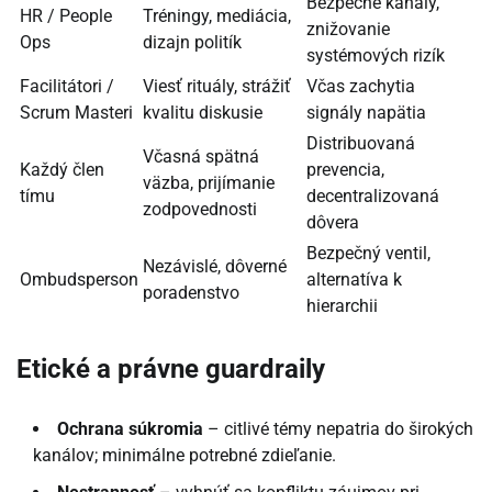
Bezpečné kanály,
HR / People
Tréningy, mediácia,
znižovanie
Ops
dizajn politík
systémových rizík
Facilitátori /
Viesť rituály, strážiť
Včas zachytia
Scrum Masteri
kvalitu diskusie
signály napätia
Distribuovaná
Včasná spätná
Každý člen
prevencia,
väzba, prijímanie
tímu
decentralizovaná
zodpovednosti
dôvera
Bezpečný ventil,
Nezávislé, dôverné
Ombudsperson
alternatíva k
poradenstvo
hierarchii
Etické a právne guardraily
Ochrana súkromia
– citlivé témy nepatria do širokých
kanálov; minimálne potrebné zdieľanie.