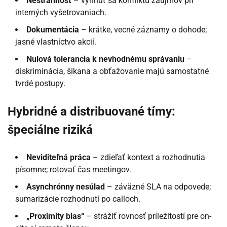
Nestrannosť
– vyhnúť sa konfliktu záujmov pri
interných vyšetrovaniach.
Dokumentácia
– krátke, vecné záznamy o dohode;
jasné vlastníctvo akcií.
Nulová tolerancia k nevhodnému správaniu
–
diskriminácia, šikana a obťažovanie majú samostatné
tvrdé postupy.
Hybridné a distribuované tímy:
špeciálne riziká
Neviditeľná práca
– zdieľať kontext a rozhodnutia
písomne; rotovať čas meetingov.
Asynchrónny nesúlad
– záväzné SLA na odpovede;
sumarizácie rozhodnutí po calloch.
„Proximity bias“
– strážiť rovnosť príležitostí pre on-