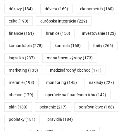
dôkazy
(134)
dôvera
(169)
ekonometria
(160)
etika
(190)
európska integrácia
(229)
financie
(161)
hranice
(150)
investovanie
(123)
komunikácia
(278)
kontrola
(168)
limity
(266)
logistika
(237)
manažment výroby
(173)
marketing
(135)
medzinárodný obchod
(171)
meranie
(193)
monitoring
(145)
náklady
(227)
obchod
(179)
operácie na finančnom trhu
(142)
plán
(180)
poistenie
(217)
poisťovníctvo
(168)
poplatky
(181)
pravidlá
(184)