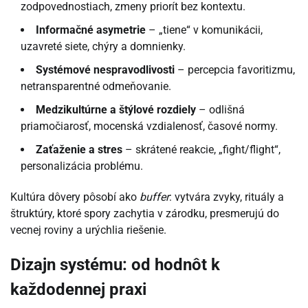
zodpovednostiach, zmeny priorít bez kontextu.
Informačné asymetrie
– „tiene“ v komunikácii,
uzavreté siete, chýry a domnienky.
Systémové nespravodlivosti
– percepcia favoritizmu,
netransparentné odmeňovanie.
Medzikultúrne a štýlové rozdiely
– odlišná
priamočiarosť, mocenská vzdialenosť, časové normy.
Zaťaženie a stres
– skrátené reakcie, „fight/flight“,
personalizácia problému.
Kultúra dôvery pôsobí ako
buffer
: vytvára zvyky, rituály a
štruktúry, ktoré spory zachytia v zárodku, presmerujú do
vecnej roviny a urýchlia riešenie.
Dizajn systému: od hodnôt k
každodennej praxi