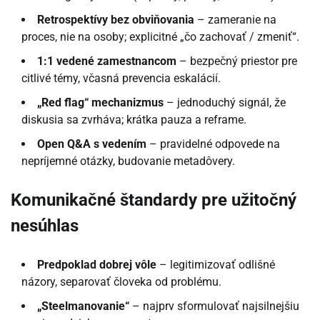
Retrospektívy bez obviňovania
– zameranie na
proces, nie na osoby; explicitné „čo zachovať / zmeniť“.
1:1 vedené zamestnancom
– bezpečný priestor pre
citlivé témy, včasná prevencia eskalácií.
„Red flag“ mechanizmus
– jednoduchý signál, že
diskusia sa zvrháva; krátka pauza a reframe.
Open Q&A s vedením
– pravidelné odpovede na
nepríjemné otázky, budovanie metadôvery.
Komunikačné štandardy pre užitočný
nesúhlas
Predpoklad dobrej vôle
– legitimizovať odlišné
názory, separovať človeka od problému.
„Steelmanovanie“
– najprv sformulovať najsilnejšiu