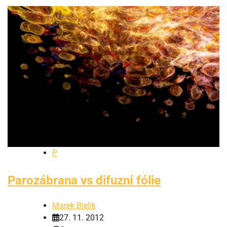
P
Parozábrana vs difuzní fólie
Marek Bielik
27. 11. 2012