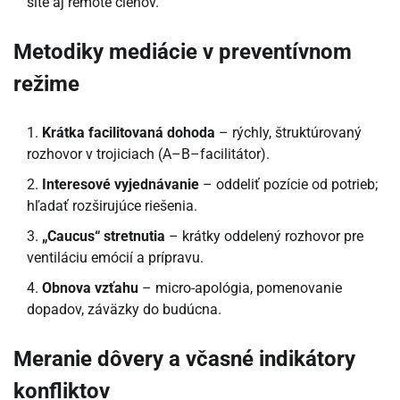
site aj remote členov.
Metodiky mediácie v preventívnom
režime
Krátka facilitovaná dohoda
– rýchly, štruktúrovaný
rozhovor v trojiciach (A–B–facilitátor).
Interesové vyjednávanie
– oddeliť pozície od potrieb;
hľadať rozširujúce riešenia.
„Caucus“ stretnutia
– krátky oddelený rozhovor pre
ventiláciu emócií a prípravu.
Obnova vzťahu
– micro-apológia, pomenovanie
dopadov, záväzky do budúcna.
Meranie dôvery a včasné indikátory
konfliktov