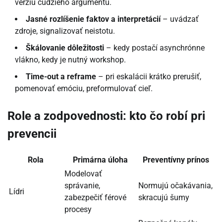
verziu cudzieho argumentu.
Jasné rozlíšenie faktov a interpretácií
– uvádzať
zdroje, signalizovať neistotu.
Škálovanie dôležitosti
– kedy postačí asynchrónne
vlákno, kedy je nutný workshop.
Time-out a reframe
– pri eskalácii krátko prerušiť,
pomenovať emóciu, preformulovať cieľ.
Role a zodpovednosti: kto čo robí pri
prevencii
Rola
Primárna úloha
Preventívny prínos
Modelovať
správanie,
Normujú očakávania,
Lídri
zabezpečiť férové
skracujú šumy
procesy