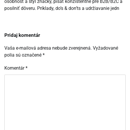
osobnosť a štýl značky, písať konzistentne pre B2B/B2C a
posilniť dôveru. Príklady, do’s & don’ts a udržiavanie jedn
Pridaj komentár
Vaša e-mailová adresa nebude zverejnená.
Vyžadované
polia sú označené
*
Komentár
*