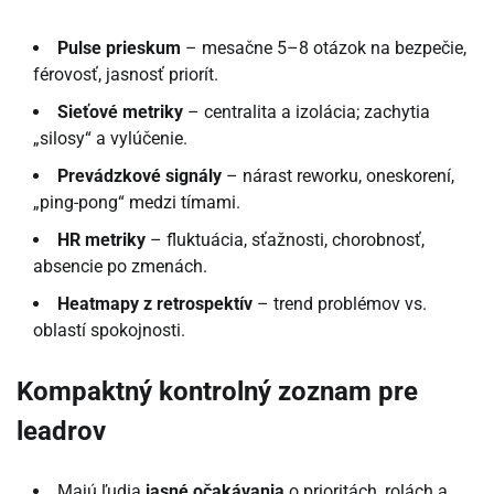
Pulse prieskum
– mesačne 5–8 otázok na bezpečie,
férovosť, jasnosť priorít.
Sieťové metriky
– centralita a izolácia; zachytia
„silosy“ a vylúčenie.
Prevádzkové signály
– nárast reworku, oneskorení,
„ping-pong“ medzi tímami.
HR metriky
– fluktuácia, sťažnosti, chorobnosť,
absencie po zmenách.
Heatmapy z retrospektív
– trend problémov vs.
oblastí spokojnosti.
Kompaktný kontrolný zoznam pre
leadrov
Majú ľudia
jasné očakávania
o prioritách, rolách a