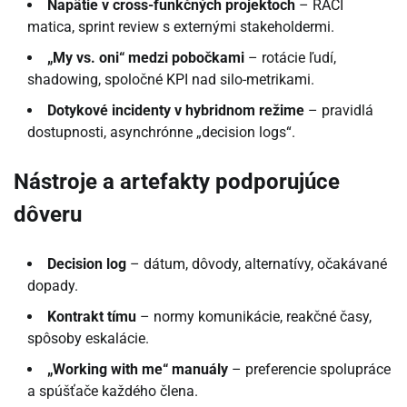
Napätie v cross-funkčných projektoch
– RACI
matica, sprint review s externými stakeholdermi.
„My vs. oni“ medzi pobočkami
– rotácie ľudí,
shadowing, spoločné KPI nad silo-metrikami.
Dotykové incidenty v hybridnom režime
– pravidlá
dostupnosti, asynchrónne „decision logs“.
Nástroje a artefakty podporujúce
dôveru
Decision log
– dátum, dôvody, alternatívy, očakávané
dopady.
Kontrakt tímu
– normy komunikácie, reakčné časy,
spôsoby eskalácie.
„Working with me“ manuály
– preferencie spolupráce
a spúšťače každého člena.