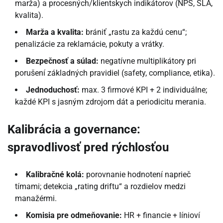
marža) a procesných/klientskych indikátorov (NPS, SLA,
kvalita).
Marža a kvalita:
brániť „rastu za každú cenu“;
penalizácie za reklamácie, pokuty a vrátky.
Bezpečnosť a súlad:
negatívne multiplikátory pri
porušení základných pravidiel (safety, compliance, etika).
Jednoduchosť:
max. 3 firmové KPI + 2 individuálne;
každé KPI s jasným zdrojom dát a periodicitu merania.
Kalibrácia a governance:
spravodlivosť pred rýchlosťou
Kalibračné kolá:
porovnanie hodnotení naprieč
tímami; detekcia „rating driftu“ a rozdielov medzi
manažérmi.
Komisia pre odmeňovanie:
HR + financie + línioví