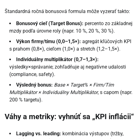
Štandardná ročná bonusová formula môže vyzerať takto:
Bonusový cieľ (Target Bonus):
percento zo základnej
mzdy podľa úrovne roly (napr. 10 %, 20 %, 30 %).
Výkon firmy/tímu (0,0–1,5×):
agregát kľúčových KPI
s prahom (0,8×), cieľom (1,0×) a stretch (1,2–1,5×).
Individuálny multiplikátor (0,7–1,3×):
výsledky×správanie; zohľadňuje aj negatívne udalosti
(compliance, safety).
Výsledný bonus:
Base × Target% × Firm/Tím
Multiplikátor × Individuálny Multiplikátor
, s capom (napr.
200 % targetu).
Váhy a metriky: vyhnúť sa „KPI inflácii“
Lagging vs. leading:
kombinácia výstupov (tržby,