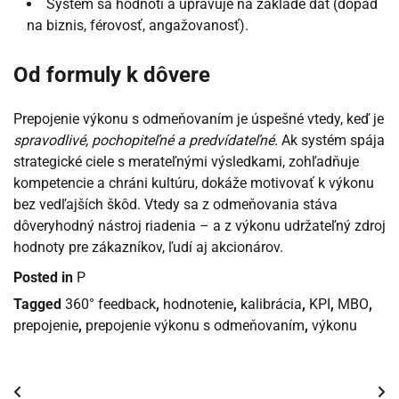
Systém sa hodnotí a upravuje na základe dát (dopad
na biznis, férovosť, angažovanosť).
Od formuly k dôvere
Prepojenie výkonu s odmeňovaním je úspešné vtedy, keď je
spravodlivé, pochopiteľné a predvídateľné
. Ak systém spája
strategické ciele s merateľnými výsledkami, zohľadňuje
kompetencie a chráni kultúru, dokáže motivovať k výkonu
bez vedľajších škôd. Vtedy sa z odmeňovania stáva
dôveryhodný nástroj riadenia – a z výkonu udržateľný zdroj
hodnoty pre zákazníkov, ľudí aj akcionárov.
Posted in
P
Tagged
360° feedback
,
hodnotenie
,
kalibrácia
,
KPI
,
MBO
,
prepojenie
,
prepojenie výkonu s odmeňovaním
,
výkonu
Navigácia