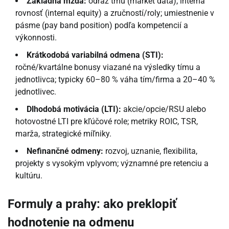
Základná mzda:
odraz trhu (market data), interná
rovnosť (internal equity) a zručností/roly; umiestnenie v
pásme (pay band position) podľa kompetencií a
výkonnosti.
Krátkodobá variabilná odmena (STI):
ročné/kvartálne bonusy viazané na výsledky tímu a
jednotlivca; typicky 60–80 % váha tím/firma a 20–40 %
jednotlivec.
Dlhodobá motivácia (LTI):
akcie/opcie/RSU alebo
hotovostné LTI pre kľúčové role; metriky ROIC, TSR,
marža, strategické míľniky.
Nefinančné odmeny:
rozvoj, uznanie, flexibilita,
projekty s vysokým vplyvom; významné pre retenciu a
kultúru.
Formuly a prahy: ako preklopiť
hodnotenie na odmenu