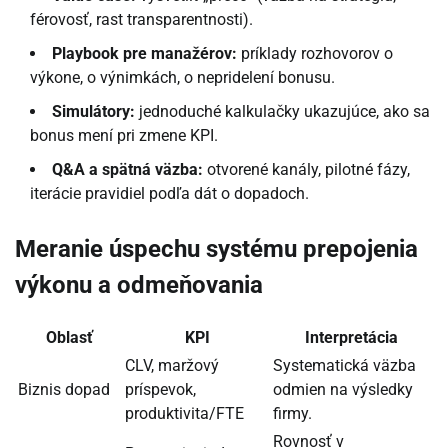
férovosť, rast transparentnosti).
Playbook pre manažérov:
príklady rozhovorov o
výkone, o výnimkách, o nepridelení bonusu.
Simulátory:
jednoduché kalkulačky ukazujúce, ako sa
bonus mení pri zmene KPI.
Q&A a spätná väzba:
otvorené kanály, pilotné fázy,
iterácie pravidiel podľa dát o dopadoch.
Meranie úspechu systému prepojenia
výkonu a odmeňovania
Oblasť
KPI
Interpretácia
CLV, maržový
Systematická väzba
Biznis dopad
príspevok,
odmien na výsledky
produktivita/FTE
firmy.
Rovnosť v