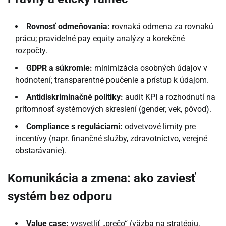
Rovnosť odmeňovania:
rovnaká odmena za rovnakú
prácu; pravidelné pay equity analýzy a korekčné
rozpočty.
GDPR a súkromie:
minimizácia osobných údajov v
hodnotení; transparentné poučenie a prístup k údajom.
Antidiskriminačné politiky:
audit KPI a rozhodnutí na
prítomnosť systémových skreslení (gender, vek, pôvod).
Compliance s reguláciami:
odvetvové limity pre
incentívy (napr. finančné služby, zdravotníctvo, verejné
obstarávanie).
Komunikácia a zmena: ako zaviesť
systém bez odporu
Value case:
vysvetliť „prečo“ (väzba na stratégiu,