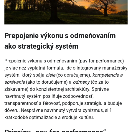
Prepojenie výkonu s odmeňovaním
ako strategický systém
Prepojenie výkonu s odmeňovaním (pay-for-performance)
je viac než výplatná formula. Ide o integrovaný manažérsky
systém, ktorý spája
ciele
(čo doručujeme),
kompetencie a
správanie
(ako to doručujeme) a
odmeny
(čo za to
získavame) do konzistentnej architektúry. Správne
navrhnutý systém posilňuje zodpovednosť,
transparentnosť a férovosť, podporuje stratégiu a buduje
dôveru. Nesprávne navrhnutý vytvára cynizmus, silí
krátkodobé optimalizácie a eroduje kultúru.