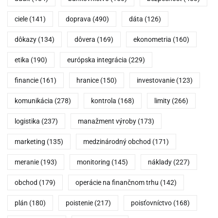
ciele
(141)
doprava
(490)
dáta
(126)
dôkazy
(134)
dôvera
(169)
ekonometria
(160)
etika
(190)
európska integrácia
(229)
financie
(161)
hranice
(150)
investovanie
(123)
komunikácia
(278)
kontrola
(168)
limity
(266)
logistika
(237)
manažment výroby
(173)
marketing
(135)
medzinárodný obchod
(171)
meranie
(193)
monitoring
(145)
náklady
(227)
obchod
(179)
operácie na finančnom trhu
(142)
plán
(180)
poistenie
(217)
poisťovníctvo
(168)