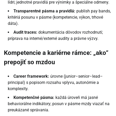
lídri; jednotné pravidlá pre výnimky a špeciálne odmeny.
Transparentné pásma a pravidlá:
publish pay bands,
kritériá posunu v pásme (kompetencie, výkon, trhové
dáta).
Audit traces:
dokumentácia dôvodov rozhodnutí;
príprava na interné/externé audity a právne výzvy.
Kompetencie a kariérne rámce: „ako“
prepojiť so mzdou
Career framework:
úrovne (junior–senior–lead–
principal) s popisom rozsahu vplyvu, autonómie a
komplexity.
Kompetenčné pásma:
každá úroveň má jasné
behaviorálne indikátory; posun v pásme mzdy viazať na
preukázané správania.