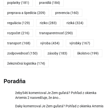
poplatky
(181)
pravidlá
(184)
preprava a špedícia
(209)
prevencia
(160)
regulácia
(129)
riziko
(283)
riziká
(324)
rozpočet
(216)
transparentnosť
(290)
transport
(168)
výroba
(434)
výrobky
(167)
zodpovednosť
(150)
zásoby
(183)
školstvo
(199)
železničná logistika
(174)
Poradňa
žeby546
komentoval
Je Zem guľatá? Pohľad z okienka
Artemis 2 nasvedčuje, že áno…
Daky
komentoval
Je Zem guľatá? Pohľad z okienka Artemis