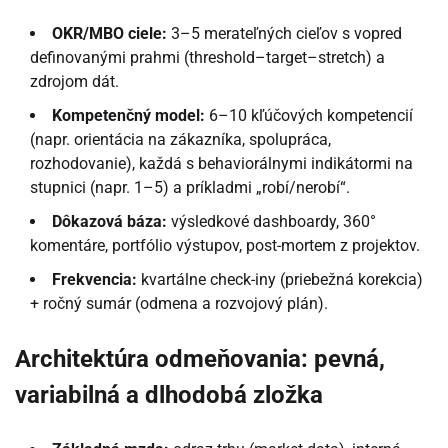
OKR/MBO ciele:
3–5 merateľných cieľov s vopred
definovanými prahmi (threshold–target–stretch) a
zdrojom dát.
Kompetenčný model:
6–10 kľúčových kompetencií
(napr. orientácia na zákazníka, spolupráca,
rozhodovanie), každá s behaviorálnymi indikátormi na
stupnici (napr. 1–5) a príkladmi „robí/nerobí“.
Dôkazová báza:
výsledkové dashboardy, 360°
komentáre, portfólio výstupov, post-mortem z projektov.
Frekvencia:
kvartálne check-iny (priebežná korekcia)
+ ročný sumár (odmena a rozvojový plán).
Architektúra odmeňovania: pevná,
variabilná a dlhodobá zložka