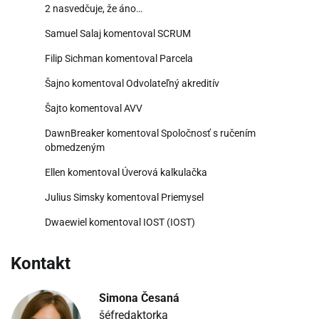
2 nasvedčuje, že áno…
Samuel Salaj
komentoval
SCRUM
Filip Sichman
komentoval
Parcela
Šajno
komentoval
Odvolateľný akreditív
Šajto
komentoval
AVV
DawnBreaker
komentoval
Spoločnosť s ručením
obmedzeným
Ellen
komentoval
Úverová kalkulačka
Julius Simsky
komentoval
Priemysel
Dwaewiel
komentoval
IOST (IOST)
Kontakt
Simona Česaná
šéfredaktorka