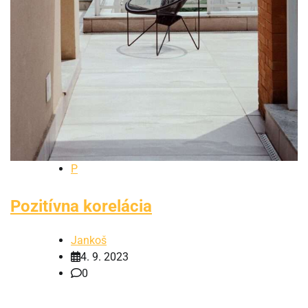
P
Pozitívna korelácia
Jankoš
4. 9. 2023
0