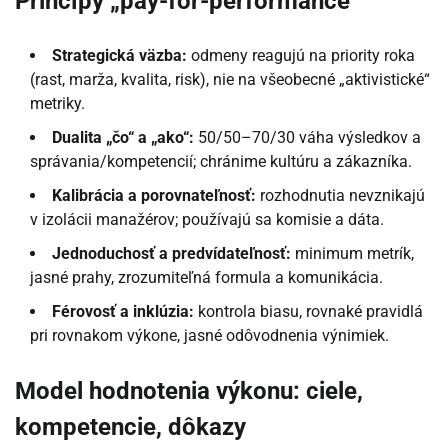
Princípy „pay-for-performance“
Strategická väzba:
odmeny reagujú na priority roka
(rast, marža, kvalita, risk), nie na všeobecné „aktivistické“
metriky.
Dualita „čo“ a „ako“:
50/50–70/30 váha výsledkov a
správania/kompetencií; chránime kultúru a zákazníka.
Kalibrácia a porovnateľnosť:
rozhodnutia nevznikajú
v izolácii manažérov; používajú sa komisie a dáta.
Jednoduchosť a predvídateľnosť:
minimum metrík,
jasné prahy, zrozumiteľná formula a komunikácia.
Férovosť a inklúzia:
kontrola biasu, rovnaké pravidlá
pri rovnakom výkone, jasné odôvodnenia výnimiek.
Model hodnotenia výkonu: ciele,
kompetencie, dôkazy