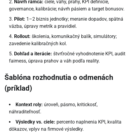
Návrh rámca:
ciele, váhy, prahy, KPI definície,
governance, kalibrácie; návrh pásiem a target bonusov.
Pilot:
1–2 biznis jednotky; meranie dopadov, spätná
väzba, úpravy metrík a pravidiel.
Rollout:
školenia, komunikačný balík, simulátory;
zavedenie kalibračných kol.
Dohľad a iterácie:
štvrťročné vyhodnotenie KPI, audit
fairness, úprava prahov a váh podľa reality.
Šablóna rozhodnutia o odmenách
(príklad)
Kontext roly:
úroveň, pásmo, kritickosť,
náhraditeľnosť.
Výsledky vs. ciele:
percento naplnenia KPI, kvalita
dôkazov, vplyv na firmové výsledky.