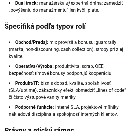
Dual track:
manažérska
aj
expertná dráha; zamedziť
„povýšeniu do manažmentu“ len kvôli plate.
Špecifiká podľa typov rolí
Obchod/Predaj:
mix provízií a bonusu; guardraily
(marža, non-discounting, cash collection), stropy pri zlej
kvalite.
Operatíva/Výroba:
produktivita, scrap, OEE,
bezpečnosť; tímové bonusy podporujú kooperáciu.
Produkt/IT:
biznis dopad, kvalita, spoľahlivosť
(SLA/uptime), zákaznícky efekt; obmedziť „lines of code“
či čisto výstupové vanity metriky.
Podporné funkcie:
interné SLA, projektové míľniky,
nákladová disciplína a spokojnosť interných klientov.
Právny a etický rámec