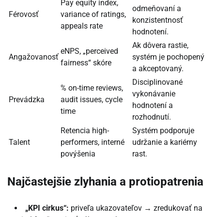
Pay equity index,
odmeňovaní a
Férovosť
variance of ratings,
konzistentnosť
appeals rate
hodnotení.
Ak dôvera rastie,
eNPS, „perceived
Angažovanosť
systém je pochopený
fairness“ skóre
a akceptovaný.
Disciplinované
% on-time reviews,
vykonávanie
Prevádzka
audit issues, cycle
hodnotení a
time
rozhodnutí.
Retencia high-
Systém podporuje
Talent
performers, interné
udržanie a kariérny
povýšenia
rast.
Najčastejšie zlyhania a protiopatrenia
„KPI cirkus“:
priveľa ukazovateľov → zredukovať na