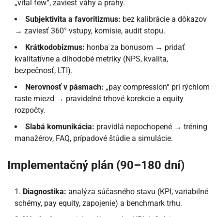
„vital few“, zaviesť váhy a prahy.
Subjektivita a favoritizmus:
bez kalibrácie a dôkazov
→ zaviesť 360° vstupy, komisie, audit stopu.
Krátkodobizmus:
honba za bonusom → pridať
kvalitatívne a dlhodobé metriky (NPS, kvalita,
bezpečnosť, LTI).
Nerovnosť v pásmach:
„pay compression“ pri rýchlom
raste miezd → pravidelné trhové korekcie a equity
rozpočty.
Slabá komunikácia:
pravidlá nepochopené → tréning
manažérov, FAQ, prípadové štúdie a simulácie.
Implementačný plán (90–180 dní)
Diagnostika:
analýza súčasného stavu (KPI, variabilné
schémy, pay equity, zapojenie) a benchmark trhu.