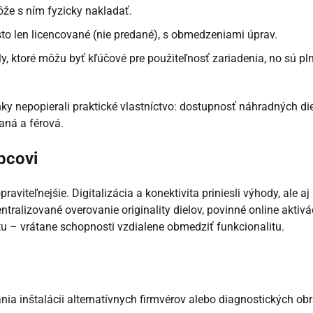
ôže s ním fyzicky nakladať.
sto len licencované (nie predané), s obmedzeniami úprav.
ly, ktoré môžu byť kľúčové pre použiteľnosť zariadenia, no sú pl
y nepopierali praktické vlastníctvo: dostupnosť náhradných die
aná a férová.
bcovi
aviteľnejšie. Digitalizácia a konektivita priniesli výhody, ale aj
ralizované overovanie originality dielov, povinné online aktivá
u – vrátane schopnosti vzdialene obmedziť funkcionalitu.
nia inštalácii alternatívnych firmvérov alebo diagnostických ob