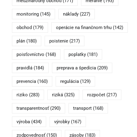
medzinárodný obchod
(171)
meranie
(193)
monitoring
(145)
náklady
(227)
obchod
(179)
operácie na finančnom trhu
(142)
plán
(180)
poistenie
(217)
poisťovníctvo
(168)
poplatky
(181)
pravidlá
(184)
preprava a špedícia
(209)
prevencia
(160)
regulácia
(129)
riziko
(283)
riziká
(325)
rozpočet
(217)
transparentnosť
(290)
transport
(168)
výroba
(434)
výrobky
(167)
zodpovednosť
(150)
zásoby
(183)