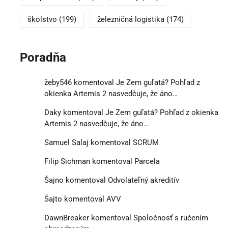
školstvo
(199)
železničná logistika
(174)
Poradňa
žeby546
komentoval
Je Zem guľatá? Pohľad z
okienka Artemis 2 nasvedčuje, že áno…
Daky
komentoval
Je Zem guľatá? Pohľad z okienka
Artemis 2 nasvedčuje, že áno…
Samuel Salaj
komentoval
SCRUM
Filip Sichman
komentoval
Parcela
Šajno
komentoval
Odvolateľný akreditív
Šajto
komentoval
AVV
DawnBreaker
komentoval
Spoločnosť s ručením