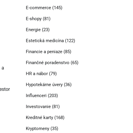
E-commerce
(145)
E-shopy
(81)
Energie
(23)
Estetická medicína
(122)
Financie a peniaze
(85)
Finančné poradenstvo
(65)
– a
HR a nábor
(79)
Hypotekárne úvery
(36)
estor
Influenceri
(203)
.
Investovanie
(81)
Kreditné karty
(168)
Kryptomeny
(35)