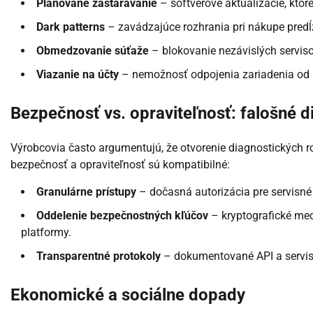
Plánované zastarávanie
– softvérové aktualizácie, kto
Dark patterns
– zavádzajúce rozhrania pri nákupe predĺ
Obmedzovanie súťaže
– blokovanie nezávislých servisov
Viazanie na účty
– nemožnosť odpojenia zariadenia od ú
Bezpečnosť vs. opraviteľnosť: falošné d
Výrobcovia často argumentujú, že otvorenie diagnostických ro
bezpečnosť a opraviteľnosť sú kompatibilné:
Granulárne prístupy
– dočasná autorizácia pre servis
Oddelenie bezpečnostných kľúčov
– kryptografické me
platformy.
Transparentné protokoly
– dokumentované API a servis
Ekonomické a sociálne dopady