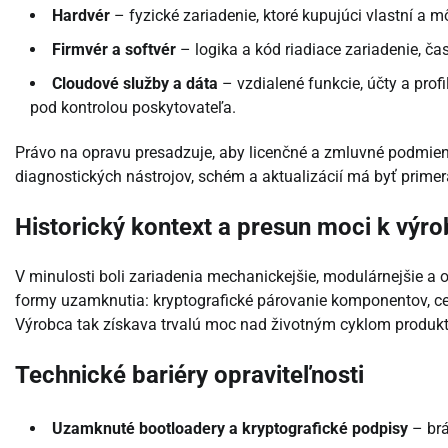
Hardvér
– fyzické zariadenie, ktoré kupujúci vlastní a m
Firmvér a softvér
– logika a kód riadiace zariadenie, ča
Cloudové služby a dáta
– vzdialené funkcie, účty a profi
pod kontrolou poskytovateľa.
Právo na opravu presadzuje, aby licenčné a zmluvné podmienk
diagnostických nástrojov, schém a aktualizácií má byť primer
Historický kontext a presun moci k výro
V minulosti boli zariadenia mechanickejšie, modulárnejšie a opr
formy uzamknutia: kryptografické párovanie komponentov, cent
Výrobca tak získava trvalú moc nad životným cyklom produkt
Technické bariéry opraviteľnosti
Uzamknuté bootloadery a kryptografické podpisy
– brá