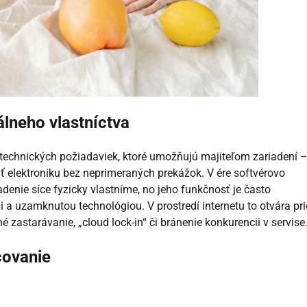
álneho vlastníctva
k a technických požiadaviek, ktoré umožňujú majiteľom zariadení 
 elektroniku bez neprimeraných prekážok. V ére softvérovo
enie síce fyzicky vlastníme, no jeho funkčnosť je často
a uzamknutou technológiou. V prostredí internetu to otvára pri
é zastarávanie, „cloud lock-in“ či bránenie konkurencii v servise
ncovanie