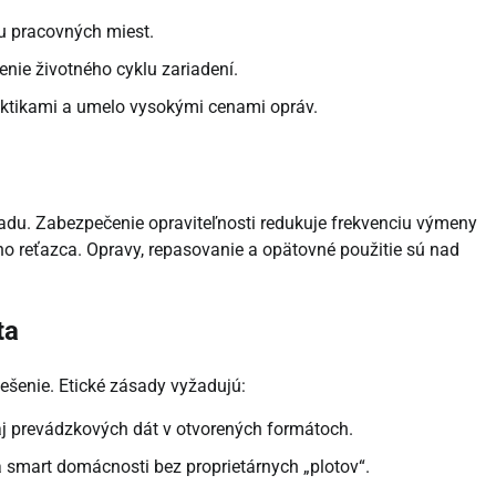
bu pracovných miest.
enie životného cyklu zariadení.
ktikami a umelo vysokými cenami opráv.
padu. Zabezpečenie opraviteľnosti redukuje frekvenciu výmeny
ého reťazca. Opravy, repasovanie a opätovné použitie sú nad
ta
iešenie. Etické zásady vyžadujú:
j prevádzkových dát v otvorených formátoch.
a smart domácnosti bez proprietárnych „plotov“.