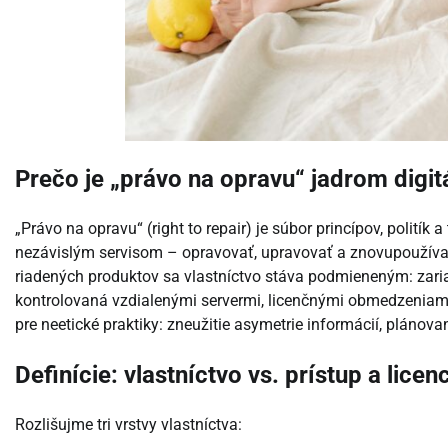
Prečo je „právo na opravu“ jadrom digit
„Právo na opravu“ (right to repair) je súbor princípov, polití
nezávislým servisom – opravovať, upravovať a znovupoužívať
riadených produktov sa vlastníctvo stáva podmieneným: zariad
kontrolovaná vzdialenými servermi, licenčnými obmedzeniami 
pre neetické praktiky: zneužitie asymetrie informácií, plánovan
Definície: vlastníctvo vs. prístup a lice
Rozlišujme tri vrstvy vlastníctva: