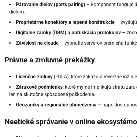
Párovanie dielov (parts pairing)
– komponent funguje ib
dielom.
Proprietárne konektory a lepené konštrukcie
– zvyšujú 
Digitálne zámky (DRM) a obfuskácia protokolov
– znemo
Závislosť na cloude
– vypnutie serverov premieňa funkčn
Právne a zmluvné prekážky
Licenčné zmluvy
(EULA), ktoré zakazujú reverzné inžinie
Zárukové podmienky
, ktoré mylne implikujú stratu zár
len na skutočne spôsobené poškodenie.
Geozámky a regionálne obmedzenia
– napr. dostupnosť
Neetické správanie v online ekosystém