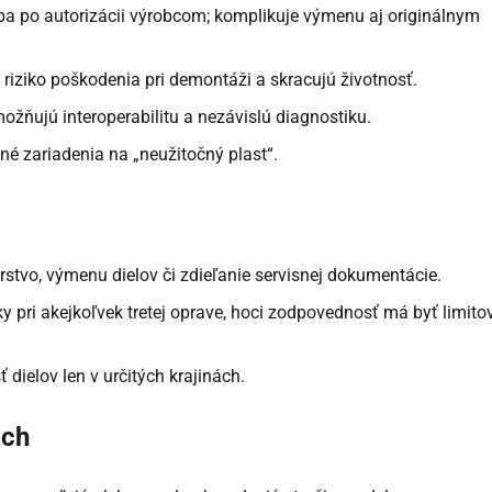
a po autorizácii výrobcom; komplikuje výmenu aj originálnym
riziko poškodenia pri demontáži a skracujú životnosť.
žňujú interoperabilitu a nezávislú diagnostiku.
é zariadenia na „neužitočný plast“.
rstvo, výmenu dielov či zdieľanie servisnej dokumentácie.
uky pri akejkoľvek tretej oprave, hoci zodpovednosť má byť limit
 dielov len v určitých krajinách.
och