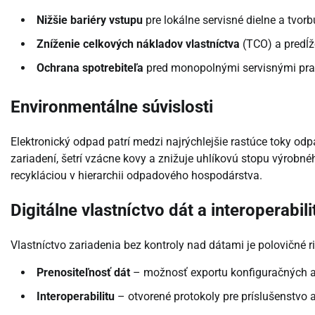
Nižšie bariéry vstupu
pre lokálne servisné dielne a tvor
Zníženie celkových nákladov vlastníctva
(TCO) a predĺž
Ochrana spotrebiteľa
pred monopolnými servisnými pra
Environmentálne súvislosti
Elektronický odpad patrí medzi najrýchlejšie rastúce toky od
zariadení, šetrí vzácne kovy a znižuje uhlíkovú stopu výrobn
recykláciou v hierarchii odpadového hospodárstva.
Digitálne vlastníctvo dát a interoperabili
Vlastníctvo zariadenia bez kontroly nad dátami je polovičné r
Prenositeľnosť dát
– možnosť exportu konfiguračných a
Interoperabilitu
– otvorené protokoly pre príslušenstvo 