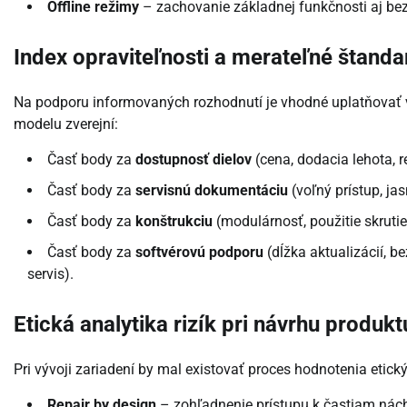
Offline režimy
– zachovanie základnej funkčnosti aj bez
Index opraviteľnosti a merateľné štanda
Na podporu informovaných rozhodnutí je vhodné uplatňovať v
modelu zverejní:
Časť body za
dostupnosť dielov
(cena, dodacia lehota, 
Časť body za
servisnú dokumentáciu
(voľný prístup, jas
Časť body za
konštrukciu
(modulárnosť, použitie skrutiek
Časť body za
softvérovú podporu
(dĺžka aktualizácií, 
servis).
Etická analytika rizík pri návrhu produkt
Pri vývoji zariadení by mal existovať proces hodnotenia etic
Repair by design
– zohľadnenie prístupu k častiam nác