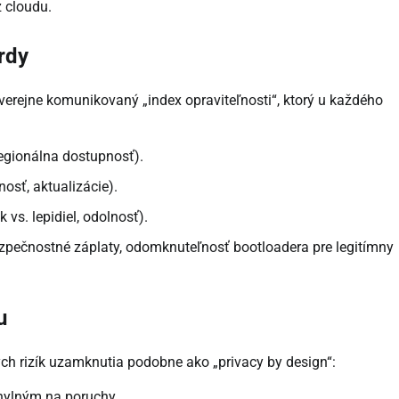
 cloudu.
rdy
erejne komunikovaný „index opraviteľnosti“, ktorý u každého
regionálna dostupnosť).
nosť, aktualizácie).
 vs. lepidiel, odolnosť).
bezpečnostné záplaty, odomknuteľnosť bootloadera pre legitímny
u
kých rizík uzamknutia podobne ako „privacy by design“:
hylným na poruchy.