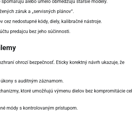
ré spomaľujú alebo umelo obmedzujú staršie modely.
žených záruk a „servisných plánov“.
 cez nedostupné kódy, diely, kalibračné nástroje.
čtu predajcu bez jeho súčinnosti.
ilemy
zhraní ohrozí bezpečnosť. Eticky korektný návrh ukazuje, že
né úkony s auditným záznamom.
chanizmy, ktoré umožňujú výmenu dielov bez kompromitácie cel
né módy s kontrolovaným prístupom.