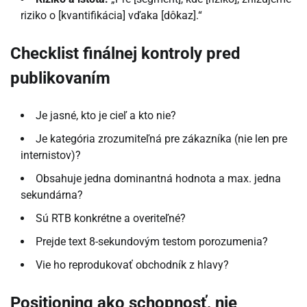
riziko o [kvantifikácia] vďaka [dôkaz].“
Checklist finálnej kontroly pred
publikovaním
Je jasné, kto je cieľ a kto nie?
Je kategória zrozumiteľná pre zákazníka (nie len pre
internistov)?
Obsahuje jedna dominantná hodnota a max. jedna
sekundárna?
Sú RTB konkrétne a overiteľné?
Prejde text 8-sekundovým testom porozumenia?
Vie ho reprodukovať obchodník z hlavy?
Positioning ako schopnosť, nie