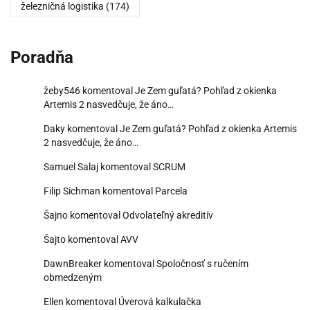
železničná logistika
(174)
Poradňa
žeby546
komentoval
Je Zem guľatá? Pohľad z okienka
Artemis 2 nasvedčuje, že áno…
Daky
komentoval
Je Zem guľatá? Pohľad z okienka Artemis
2 nasvedčuje, že áno…
Samuel Salaj
komentoval
SCRUM
Filip Sichman
komentoval
Parcela
Šajno
komentoval
Odvolateľný akreditív
Šajto
komentoval
AVV
DawnBreaker
komentoval
Spoločnosť s ručením
obmedzeným
Ellen
komentoval
Úverová kalkulačka