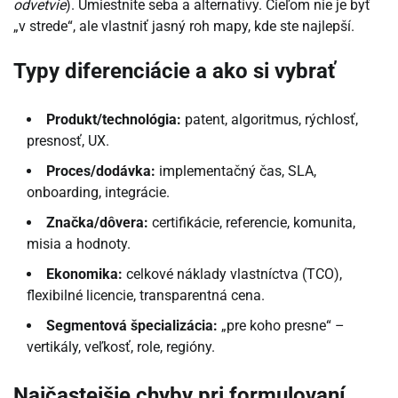
odvetvie
). Umiestnite seba a alternatívy. Cieľom nie je byť
„v strede“, ale vlastniť jasný roh mapy, kde ste najlepší.
Typy diferenciácie a ako si vybrať
Produkt/technológia:
patent, algoritmus, rýchlosť,
presnosť, UX.
Proces/dodávka:
implementačný čas, SLA,
onboarding, integrácie.
Značka/dôvera:
certifikácie, referencie, komunita,
misia a hodnoty.
Ekonomika:
celkové náklady vlastníctva (TCO),
flexibilné licencie, transparentná cena.
Segmentová špecializácia:
„pre koho presne“ –
vertikály, veľkosť, role, regióny.
Najčastejšie chyby pri formulovaní