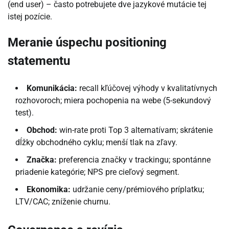
(end user) – často potrebujete dve jazykové mutácie tej
istej pozície.
Meranie úspechu positioning
statementu
Komunikácia:
recall kľúčovej výhody v kvalitatívnych
rozhovoroch; miera pochopenia na webe (5-sekundový
test).
Obchod:
win-rate proti Top 3 alternatívam; skrátenie
dĺžky obchodného cyklu; menší tlak na zľavy.
Značka:
preferencia značky v trackingu; spontánne
priadenie kategórie; NPS pre cieľový segment.
Ekonomika:
udržanie ceny/prémiového príplatku;
LTV/CAC; zníženie churnu.