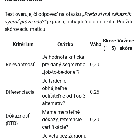
Test overuje, či odpoveď na otázku
„Prečo si má zákazník
vybrať práve nás?“
je jasná, obhájiteľná a dôležitá. Použite
skórovaciu maticu:
Skóre
Vážené
Kritérium
Otázka
Váha
(1–5)
skóre
Je hodnota kritická
Relevantnosť
pre daný segment a
0,30
„job-to-be-done“?
Je tvrdenie
obhájiteľne
Diferenciácia
0,25
odlíšiteľné od Top 3
alternatív?
Máme merateľné
Dôkaznosť
dôkazy, referencie,
0,20
(RTB)
certifikácie?
Je veta bez žargónu