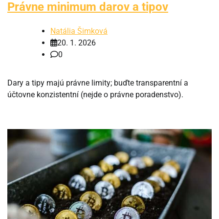
Právne minimum darov a tipov
Natália Šimková
20. 1. 2026
0
Dary a tipy majú právne limity; buďte transparentní a
účtovne konzistentní (nejde o právne poradenstvo).