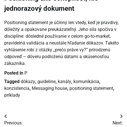
jednorazový dokument
Positioning statement je účinný len vtedy, keď je pravdivý,
dôležitý a opakovane preukázateľný. Jeho sila spočíva v
disciplíne: dôsledné používanie v celom go-to-market,
pravidelná validácia a neustále hľadanie dôkazov. Takéto
vyhlásenie robí z otázky „prečo práve vy?“ prirodzenú
odpoveď – dôveru podloženú dátami a skúsenosťou
zákazníka.
Posted in
P
Tagged
dôkazy
,
guideline
,
kanály
,
komunikácia
,
konzistencia
,
Messaging house
,
positioning statement
,
príklady
Navigácia
Previous:
Next: