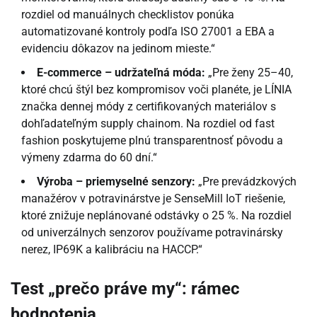
rozdiel od manuálnych checklistov ponúka
automatizované kontroly podľa ISO 27001 a EBA a
evidenciu dôkazov na jedinom mieste.“
E-commerce – udržateľná móda:
„Pre ženy 25–40,
ktoré chcú štýl bez kompromisov voči planéte, je LÍNIA
značka dennej módy z certifikovaných materiálov s
dohľadateľným supply chainom. Na rozdiel od fast
fashion poskytujeme plnú transparentnosť pôvodu a
výmeny zdarma do 60 dní.“
Výroba – priemyselné senzory:
„Pre prevádzkových
manažérov v potravinárstve je SenseMill IoT riešenie,
ktoré znižuje neplánované odstávky o 25 %. Na rozdiel
od univerzálnych senzorov používame potravinársky
nerez, IP69K a kalibráciu na HACCP.“
Test „prečo práve my“: rámec
hodnotenia