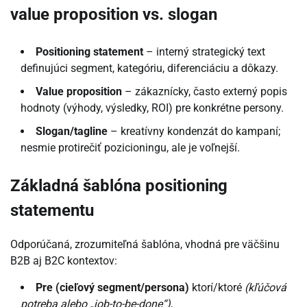
value proposition vs. slogan
Positioning statement
– interný strategický text
definujúci segment, kategóriu, diferenciáciu a dôkazy.
Value proposition
– zákaznícky, často externý popis
hodnoty (výhody, výsledky, ROI) pre konkrétne persony.
Slogan/tagline
– kreatívny kondenzát do kampaní;
nesmie protirečiť pozicioningu, ale je voľnejší.
Základná šablóna positioning
statementu
Odporúčaná, zrozumiteľná šablóna, vhodná pre väčšinu
B2B aj B2C kontextov:
Pre (cieľový segment/persona)
ktorí/ktoré
(kľúčová
potreba alebo „job-to-be-done“)
,