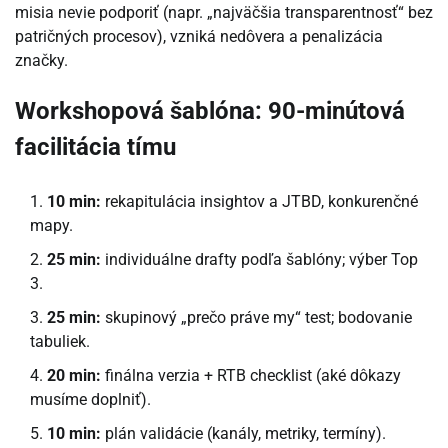
misia nevie podporiť (napr. „najväčšia transparentnosť“ bez
patričných procesov), vzniká nedôvera a penalizácia
značky.
Workshopová šablóna: 90-minútová
facilitácia tímu
10 min:
rekapitulácia insightov a JTBD, konkurenčné
mapy.
25 min:
individuálne drafty podľa šablóny; výber Top
3.
25 min:
skupinový „prečo práve my“ test; bodovanie
tabuliek.
20 min:
finálna verzia + RTB checklist (aké dôkazy
musíme doplniť).
10 min:
plán validácie (kanály, metriky, termíny).