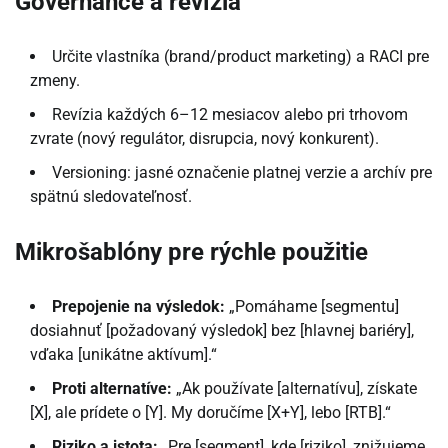
Governance a revízia
Určite vlastníka (brand/product marketing) a RACI pre
zmeny.
Revízia každých 6–12 mesiacov alebo pri trhovom
zvrate (nový regulátor, disrupcia, nový konkurent).
Versioning: jasné označenie platnej verzie a archív pre
spätnú sledovateľnosť.
Mikrošablóny pre rýchle použitie
Prepojenie na výsledok:
„Pomáhame [segmentu]
dosiahnuť [požadovaný výsledok] bez [hlavnej bariéry],
vďaka [unikátne aktívum].“
Proti alternatíve:
„Ak používate [alternatívu], získate
[X], ale prídete o [Y]. My doručíme [X+Y], lebo [RTB].“
Riziko a istota:
„Pre [segment], kde [riziko], znižujeme