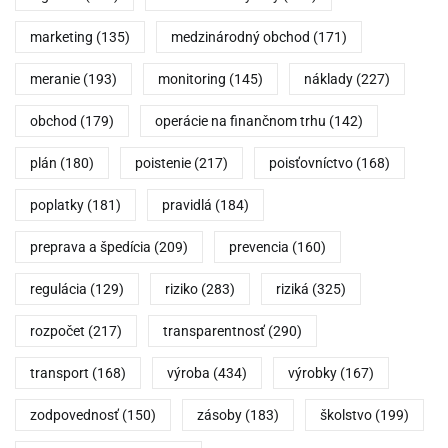
marketing
(135)
medzinárodný obchod
(171)
meranie
(193)
monitoring
(145)
náklady
(227)
obchod
(179)
operácie na finančnom trhu
(142)
plán
(180)
poistenie
(217)
poisťovníctvo
(168)
poplatky
(181)
pravidlá
(184)
preprava a špedícia
(209)
prevencia
(160)
regulácia
(129)
riziko
(283)
riziká
(325)
rozpočet
(217)
transparentnosť
(290)
transport
(168)
výroba
(434)
výrobky
(167)
zodpovednosť
(150)
zásoby
(183)
školstvo
(199)