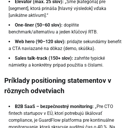
Elevator (max. 25 slov):
„Sme [kategória] pre
[segment], ktorá prináša [hlavný výsledok] vďaka
[unikátne aktívum].“
One-liner (50–60 slov):
doplňte
benchmark/alternatívu a jeden kľúčový RTB.
Web hero (90–120 slov):
pridajte sekundárny benefit
a CTA naviazané na dôkaz (demo, skúška).
Sales talk-track (150+ slov):
zahrňte typické
námietky a konkrétny prípad použitia s číslami.
Príklady positioning statementov v
rôznych odvetviach
B2B SaaS – bezpečnostný monitoring:
„Pre CTO
fintech startupov v EÚ, ktorí potrebujú škálovať
compliance, je GuardFlow platforma pre kontinuálne
monitorovanie, ktorá skracuje auditný čas o 40 %. Na