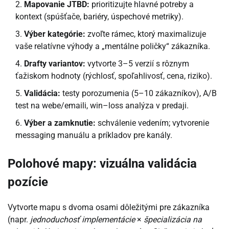
Mapovanie JTBD:
prioritizujte hlavné potreby a
kontext (spúšťače, bariéry, úspechové metriky).
Výber kategórie:
zvoľte rámec, ktorý maximalizuje
vaše relatívne výhody a „mentálne poličky“ zákazníka.
Drafty variantov:
vytvorte 3–5 verzií s rôznym
ťažiskom hodnoty (rýchlosť, spoľahlivosť, cena, riziko).
Validácia:
testy porozumenia (5–10 zákazníkov), A/B
test na webe/emaili, win–loss analýza v predaji.
Výber a zamknutie:
schválenie vedením; vytvorenie
messaging manuálu a príkladov pre kanály.
Polohové mapy: vizuálna validácia
pozície
Vytvorte mapu s dvoma osami dôležitými pre zákazníka
(napr.
jednoduchosť implementácie
×
špecializácia na