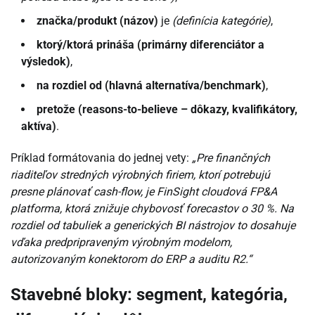
značka/produkt (názov)
je
(definícia kategórie)
,
ktorý/ktorá prináša (primárny diferenciátor a
výsledok)
,
na rozdiel od (hlavná alternatíva/benchmark)
,
pretože (reasons-to-believe – dôkazy, kvalifikátory,
aktíva)
.
Príklad formátovania do jednej vety:
„Pre finančných
riaditeľov stredných výrobných firiem, ktorí potrebujú
presne plánovať cash-flow, je FinSight cloudová FP&A
platforma, ktorá znižuje chybovosť forecastov o 30 %. Na
rozdiel od tabuliek a generických BI nástrojov to dosahuje
vďaka predpripraveným výrobným modelom,
autorizovaným konektorom do ERP a auditu R2.“
Stavebné bloky: segment, kategória,