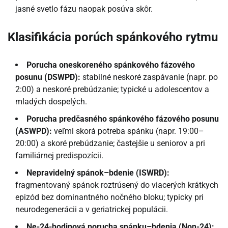
jasné svetlo fázu naopak posúva skôr.
Klasifikácia porúch spánkového rytmu
Porucha oneskoreného spánkového fázového
posunu (DSWPD):
stabilné neskoré zaspávanie (napr. po
2:00) a neskoré prebúdzanie; typické u adolescentov a
mladých dospelých.
Porucha predčasného spánkového fázového posunu
(ASWPD):
veľmi skorá potreba spánku (napr. 19:00–
20:00) a skoré prebúdzanie; častejšie u seniorov a pri
familiárnej predispozícii.
Nepravidelný spánok–bdenie (ISWRD):
fragmentovaný spánok roztrúsený do viacerých krátkych
epizód bez dominantného nočného bloku; typicky pri
neurodegenerácii a v geriatrickej populácii.
Ne-24-hodinová porucha spánku–bdenia (Non-24):