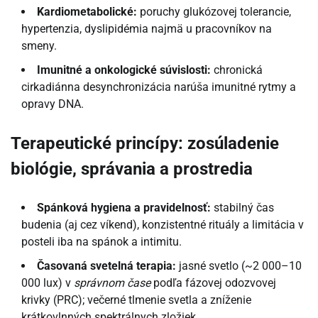
Kardiometabolické:
poruchy glukózovej tolerancie,
hypertenzia, dyslipidémia najmä u pracovníkov na
smeny.
Imunitné a onkologické súvislosti:
chronická
cirkadiánna desynchronizácia narúša imunitné rytmy a
opravy DNA.
Terapeutické princípy: zosúladenie
biológie, správania a prostredia
Spánková hygiena a pravidelnosť:
stabilný čas
budenia (aj cez víkend), konzistentné rituály a limitácia v
posteli iba na spánok a intimitu.
Časovaná svetelná terapia:
jasné svetlo (~2 000–10
000 lux) v
správnom čase
podľa fázovej odozvovej
krivky (PRC); večerné tlmenie svetla a zníženie
krátkovlnných spektrálnych zložiek.