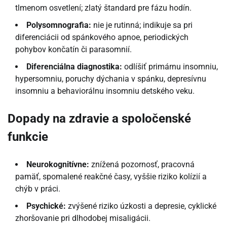
tlmenom osvetlení; zlatý štandard pre fázu hodín.
Polysomnografia:
nie je rutinná; indikuje sa pri
diferenciácii od spánkového apnoe, periodických
pohybov končatín či parasomnií.
Diferenciálna diagnostika:
odlíšiť primárnu insomniu,
hypersomniu, poruchy dýchania v spánku, depresívnu
insomniu a behaviorálnu insomniu detského veku.
Dopady na zdravie a spoločenské
funkcie
Neurokognitívne:
znížená pozornosť, pracovná
pamäť, spomalené reakčné časy, vyššie riziko kolízií a
chýb v práci.
Psychické:
zvýšené riziko úzkosti a depresie, cyklické
zhoršovanie pri dlhodobej misaligácii.